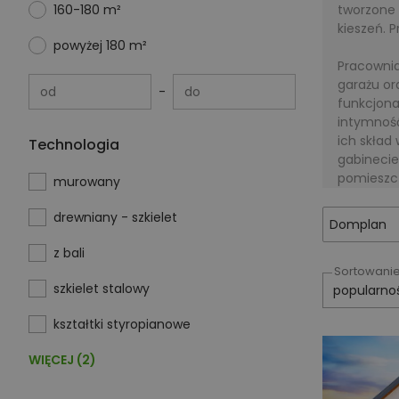
160-180 m²
tworzone 
kieszeń. 
powyżej 180 m²
Pracownia
garażu or
od
do
funkcjona
intymnoś
ich skład
Technologia
gabinecie
pomieszc
murowany
drewniany - szkielet
Domplan
z bali
Sortowani
szkielet stalowy
kształtki styropianowe
WIĘCEJ (2)