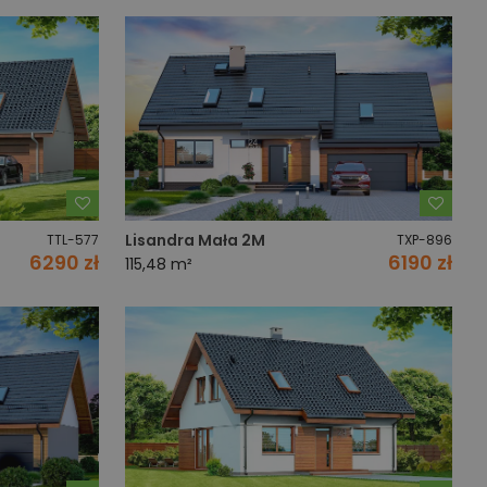
Dodaj do ulubionych
Dodaj
Lisandra Mała 2M
TTL-577
TXP-896
6290 zł
6190 zł
115,48 m²