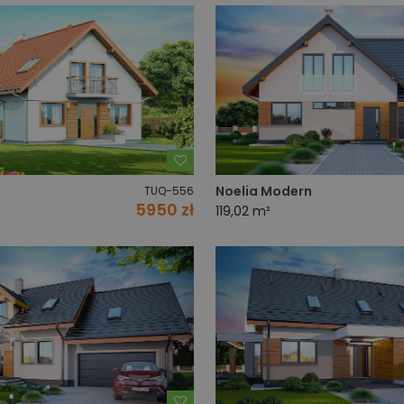
Dodaj do ulubionych
Noelia Modern
TUQ-556
5950 zł
119,02 m²
Dodaj do ulubionych