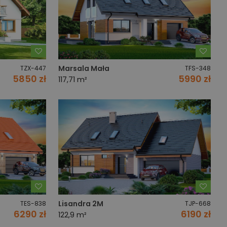
Dodaj do ulubionych
Dodaj
Marsala Mała
TZX-447
TFS-348
5850 zł
5990 zł
117,71 m²
Dodaj do ulubionych
Dodaj
Lisandra 2M
TES-838
TJP-668
6290 zł
6190 zł
122,9 m²