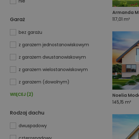
nie
Armanda M
Garaż
117,01 m²
bez garażu
z garażem jednostanowiskowym
z garażem dwustanowiskowym
z garażem wielostanowiskowym
z garażem (dowolnym)
WIĘCEJ (2)
Noelia Mod
145,15 m²
Rodzaj dachu
dwuspadowy
czterospadowy