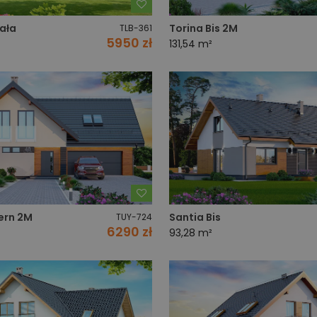
Dodaj do ulubionych
ała
Torina Bis 2M
TLB-361
5950 zł
131,54 m²
Dodaj do ulubionych
ern 2M
Santia Bis
TUY-724
6290 zł
93,28 m²