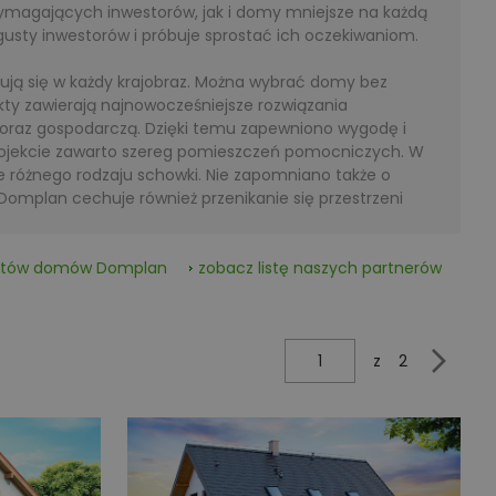
ymagających inwestorów, jak i domy mniejsze na każdą
usty inwestorów i próbuje sprostać ich oczekiwaniom.
ują się w każdy krajobraz. Można wybrać domy bez
kty zawierają najnowocześniejsze rozwiązania
ą oraz gospodarczą. Dzięki temu zapewniono wygodę i
jekcie zawarto szereg pomieszczeń pomocniczych. W
akże różnego rodzaju schowki. Nie zapomniano także o
 Domplan cechuje również przenikanie się przestrzeni
jektów domów
Domplan
zobacz listę naszych partnerów
z
2