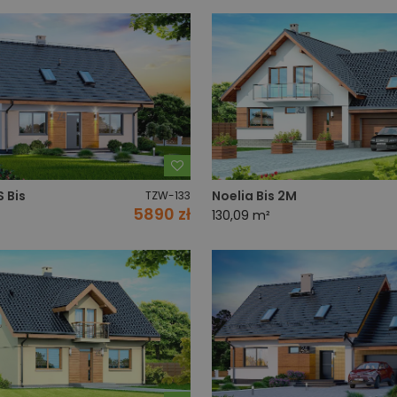
Dodaj do ulubionych
 Bis
Noelia Bis 2M
TZW-133
5890 zł
130,09 m²