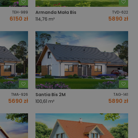
Dodaj do ulubionych
Dodaj
Armanda Mała Bis
TEH-989
TVD-622
6150 zł
5890 zł
114,76 m²
Dodaj do ulubionych
Dodaj
Santia Bis 2M
TMA-926
TAG-141
5690 zł
5890 zł
100,61 m²