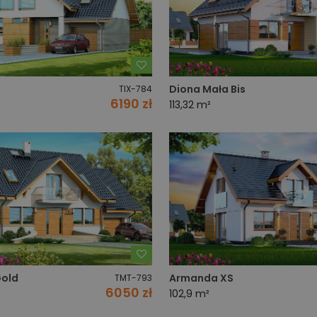
Dodaj do ulubionych
Diona Mała Bis
TIX-784
6190 zł
113,32 m²
Dodaj do ulubionych
Gold
Armanda XS
TMT-793
6050 zł
102,9 m²