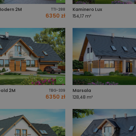
Modern 2M
Kaminero Lux
TTI-288
6350 zł
154,17 m²
Dodaj do ulubionych
Gold 2M
Marsala
TBG-339
6350 zł
128,48 m²