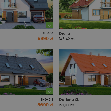
Dodaj do ulubionych
Diona
TBT-464
5990 zł
145,42 m²
Dodaj do ulubionych
Darlena XL
THG-513
5690 zł
153,87 m²