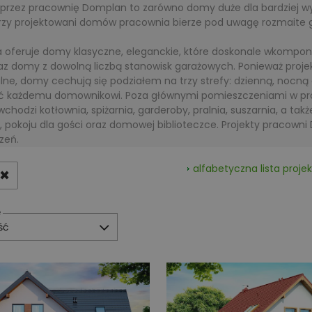
przez pracownię Domplan to zarówno domy duże dla bardziej w
Przy projektowani domów pracownia bierze pod uwagę rozmaite g
 oferuje domy klasyczne, eleganckie, które doskonale wkompon
az domy z dowolną liczbą stanowisk garażowych. Ponieważ proje
lne, domy cechują się podziałem na trzy strefy: dzienną, nocn
ć każdemu domownikowi. Poza głównymi pomieszczeniami w pro
 wchodzi kotłownia, spiżarnia, garderoby, pralnia, suszarnia, a t
, pokoju dla gości oraz domowej biblioteczce. Projekty pracowni
zeń.
alfabetyczna lista pro
✖
e