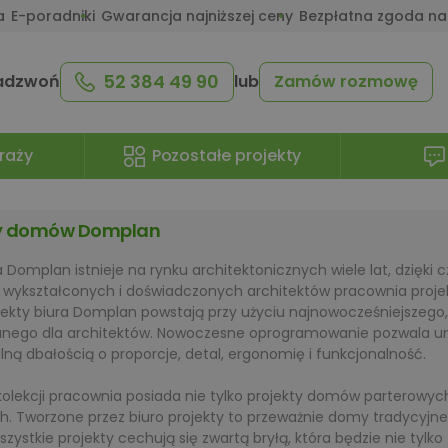
a
E-poradniki
Gwarancja najniższej ceny
Bezpłatna zgoda na
52 384 49 90
adzwoń
lub
Zamów rozmowę
raży
Pozostałe projekty
ty domów Domplan
 Domplan istnieje na rynku architektonicznych wiele lat, dzięki 
 wykształconych i doświadczonych architektów pracownia proje
rojekty biura Domplan powstają przy użyciu najnowocześniejsze
nego dla architektów. Nowoczesne oprogramowanie pozwala un
ą dbałością o proporcje, detal, ergonomię i funkcjonalność.
kolekcji pracownia posiada nie tylko projekty domów parterow
h. Tworzone przez biuro projekty to przeważnie domy tradycyjne
szystkie projekty cechują się zwartą bryłą, która będzie nie tylk