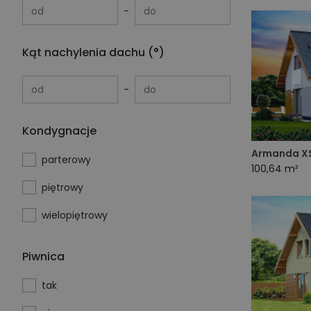
od
do
Kąt nachylenia dachu (°)
od
do
Kondygnacje
Armanda XS
parterowy
100,64 m²
piętrowy
wielopiętrowy
Piwnica
tak