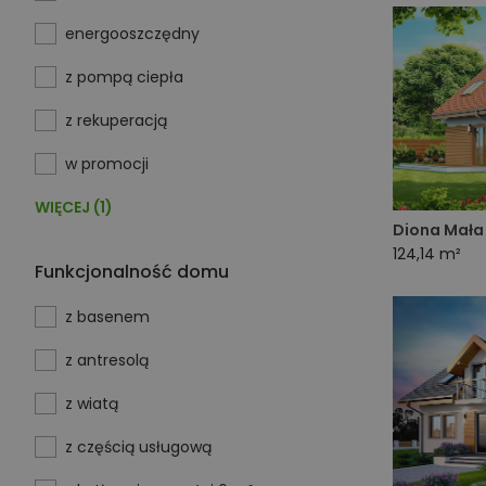
energooszczędny
z pompą ciepła
z rekuperacją
w promocji
WIĘCEJ (1)
Diona Mała
124,14 m²
Funkcjonalność domu
z basenem
z antresolą
z wiatą
z częścią usługową