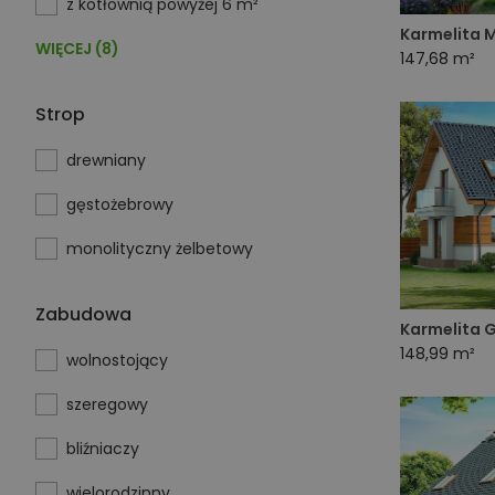
z kotłownią powyżej 6 m²
Karmelita 
WIĘCEJ (8)
147,68 m²
Strop
drewniany
gęstożebrowy
monolityczny żelbetowy
Zabudowa
Karmelita 
148,99 m²
wolnostojący
szeregowy
bliźniaczy
wielorodzinny