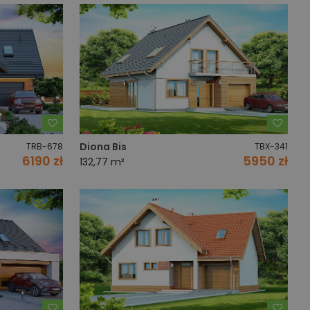
Dodaj do ulubionych
Dodaj
Diona Bis
TRB-678
TBX-341
6190 zł
5950 zł
132,77 m²
Dodaj do ulubionych
Dodaj