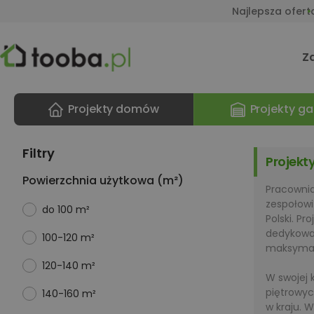
Najlepsza ofert
Z
Projekty domów
Projekty ga
Filtry
Projek
Powierzchnia użytkowa (m²)
Pracownia
zespołowi
do 100 m²
Polski. P
dedykowa
100-120 m²
maksymaln
120-140 m²
W swojej 
piętrowyc
140-160 m²
w kraju. W