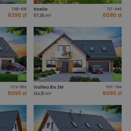
Noelia
TGB-618
TLT-446
6290 zł
6090 zł
117,36 m²
Dodaj do ulubionych
Dodaj
Galilea Bis 2M
TCV-553
TGT-784
6090 zł
6090 zł
134,15 m²