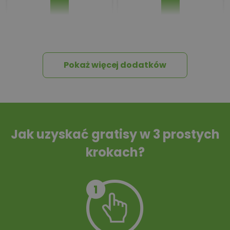
Pakiet umów i
Dziennik Budowy
wniosków
Pokaż więcej dodatków
Tablica informacyjna
Przydomowa
oczyszczalnia
ścieków
Jak uzyskać gratisy w 3 prostych
krokach?
Szambo
10 projektów małej
architektury
ogrodowej