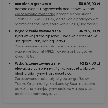
Instalacja grzewcza
58 926,00 zł
pompa ciepła + ogrzewanie podłogowe wodne.
Zastosowane materiały:
pompa ciepła Stiebel
Eltron HPA 8kW Plus Flex, ogrzewanie podłogowe z
rozdzielaczami Herz, sterowanie Salus/Heatmiser.
Wykończenie wewnętrzne
36 262,00 zł
tynki wewnętrzne gipsowe + wylewki cementowe.
Bez gładzi, farb, podłóg i drzwi.
Zastosowane materiały:
tynki cementowo-
wapienne Baumit MPI25, wylewki anhydrytowe
Knauf FE 80.
Wykończenie zewnętrzne
52 127,00 zł
elewacja z ociepleniem, tynki, parapety, obróbki
blacharskie, rynny i rury spustowe.
Zastosowane materiały:
styropian grafitowy
Termo Organika, tynk silikonowy Baumit, blacha
powlekana Plannja, rynny stalowe Galeco STAL,
podbitka z kompozytu Vox.