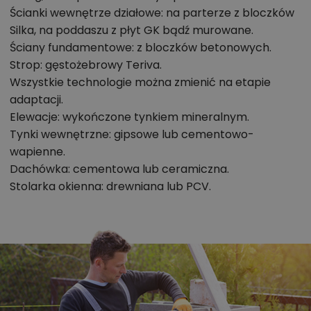
sześcioosobowej rodziny.
Ścianki wewnętrze działowe: na parterze z bloczków
Silka, na poddaszu z płyt GK bądź murowane.
Projekt domu z dobrze zaplanowanym
Ściany fundamentowe: z bloczków betonowych.
układem pomieszczeń
Strop: gęstożebrowy Teriva.
Wszystkie technologie można zmienić na etapie
Pierwszym pomieszczeniem, w którym znajdziemy się
adaptacji.
po przekroczeniu progu domu Diona Mała Bis, jest
Elewacje: wykończone tynkiem mineralnym.
wiatrołap z miejscem na szafę oraz z wejściem do
Tynki wewnętrzne: gipsowe lub cementowo-
garażu. Dalej na parterze znajduje się hol. Tuż za
wapienne.
Dachówka: cementowa lub ceramiczna.
klatką schodową wygospodarowano miejsce na
Stolarka okienna: drewniana lub PCV.
łazienkę z kabiną prysznicową oraz dużą kotłownię z
piecem gazowym oraz wyjściem na zewnątrz. To
pomieszczenie może zostać jednocześnie
wykorzystane jako miejsce składowania narzędzi
ogrodniczych. Najbardziej reprezentacyjnym
wnętrzem, które zajmuje główną część dolnej
kondygnacji, jest przestronny i znakomicie oświetlony