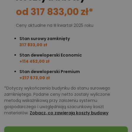
rozważają także zakup mieszkania. Ponadto, wpisze
od 317 833,00 zł*
się on w każdy krajobraz, jednocześnie będąc jego
ozdobą.
Ceny aktualne na III kwartał 2025 roku
Chcesz uzyskać więcej informacji o tym
Stan surowy zamknięty
projekcie, na przykład:
317 833,00 zł
Stan deweloperski Economic
polecane przez architekta zmiany,
+114 452,00 zł
możliwości wprowadzania modyfikacji,
Stan deweloperski Premium
projekty podobne - o zbliżonym układzie lub
+217 573,00 zł
parametrach,
*Dotyczy wykończenia budynku do stanu surowego
optymalizacja kosztów budowy domu według
zamkniętego. Podane ceny netto zostały wyliczone
tego projektu,
metodą wskaźnikową przy założeniu systemu
informacje szczegółowe - np. wymiary
gospodarczego i uwzględniają szacunkowy koszt
materiałów.
Zobacz, co zawierają koszty budowy
pomieszczeń, instalacje, materiały?