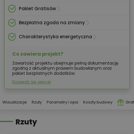
Pakiet Gratisów
Bezpłatna zgoda na zmiany
Charakterystyka energetyczna
Co zawiera projekt?
Zawartość projektu obejmuje pełną dokumentację
zgodną z aktualnym prawem budowlanym oraz
pakiet bezpłatnych dodatków.
Dowiedz się więcej
Wizualizacje
Rzuty
Parametry i opis
Koszty budowy
Grat
Rzuty