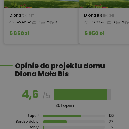
590,00 zł
Piec na paliwo stałe - Biomasa
Diona
Diona Bis
TZX-447
TBX-341
145,42 m²
5
2
0
132,77 m²
4
2
450,00 zł
Pompa ciepła
5 850 zł
5 950 zł
Przydomowa oczyszczalnia
450,00 zł
ścieków
Opinie do projektu domu
Diona Mała Bis
450,00 zł
Płyta styropianowa na wymiar
4,6
/5
Rabat 10% na zakupy w
201 opinii
100,00 zł
Castorama
Super!
122
Bardzo dobry
77
Dobry
2