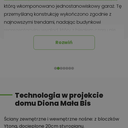
którą wkomponowano jednostanowiskowy garaż. Tę
przemyślaną konstrukcję wykończono zgodnie z
najnowszymi trendami, nadając budynkowi
reprezentacyjny wygląd, który z biegiem czasu nie
straci na atrakcyjności.
Rozwiń
Energooszczędny dom dla dużej rodziny
Dom zaprojektowano przy tym jako
energooszczędny
. W takim budynku nie mogło
zabraknąć dużych przeszkleń, które zostały
rozmieszczone w taki sposób, aby strefa dzienna
Technologia w projekcie
była dobrze oświetlona niezależnie od tego, w którą
domu Diona Mała Bis
stronę zostanie skierowana. Jeżeli mamy dużą
rodzinę na pewno ucieszy nas fakt, że w projekt Diona
Ściany zewnętrzne i wewnętrzne nośne: z bloczków
Mała Bis będzie wygodny dla trzy- a nawet
Ytong, docieplone 20cm styropianu.