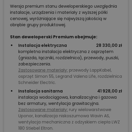
Wersja premium stanu deweloperskiego uwzględnia
instalacje, urządzenia i materiały z wyższej półki
cenowej, wyróżniające się najwyższą jakością w
obrębie grupy produktowej.
Stan deweloperski Premium obejmuje:
Instalacja elektryczna
28 330,00 zł
kompletna instalacja elektryczna z osprzętem
(gniazda, łączniki, rozdzielnica), przewody, puszki,
zabezpieczenia.
Zastosowane materiały:
przewody LappKabel,
osprzęt Simon 55, Legrand Valena Life, rozdzielnica
Schneider Electric.
Instalacja sanitarna
41 928,00 zł
instalacja wodociągowa, kanalizacyjna i gazowa
bez armatury, wentylacja grawitacyjna.
Zastosowane materiały:
rury wielowarstwowe
Uponor, kanalizacja niskoszumowa Wavin AS,
wentylacja mechaniczna z odzyskiem ciepła LWZ
180 Stiebel Eltron.