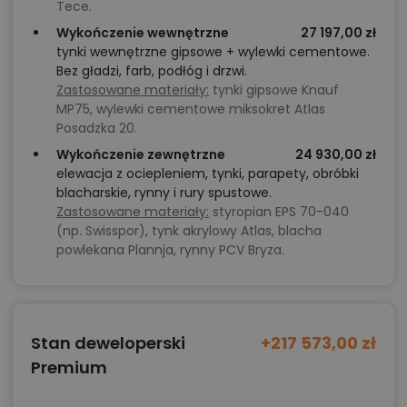
Tece.
Wykończenie wewnętrzne
27 197,00 zł
tynki wewnętrzne gipsowe + wylewki cementowe.
Bez gładzi, farb, podłóg i drzwi.
Zastosowane materiały:
tynki gipsowe Knauf
MP75, wylewki cementowe miksokret Atlas
Posadzka 20.
Wykończenie zewnętrzne
24 930,00 zł
elewacja z ociepleniem, tynki, parapety, obróbki
blacharskie, rynny i rury spustowe.
Zastosowane materiały:
styropian EPS 70-040
(np. Swisspor), tynk akrylowy Atlas, blacha
powlekana Plannja, rynny PCV Bryza.
Stan deweloperski
+217 573,00 zł
Premium