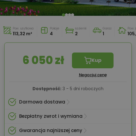
Pow. użytkowa
Pokoje
Łazienki
Garaż
Pow.
113,32 m²
4
2
1
105
6 050 zł
Kup
Negocjuj cenę
Dostępność:
3 - 5 dni roboczych
Darmowa dostawa
Bezpłatny zwrot i wymiana
Gwarancja najniższej ceny