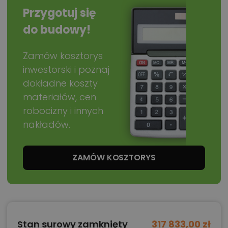
Zadzwoń
52 384 49 90
lub
NAPISZ
Przygotuj się
do budowy!
Zamów kosztorys
inwestorski i poznaj
dokładne koszty
materiałów, cen
robocizny i innych
nakładów.
ZAMÓW KOSZTORYS
Stan surowy zamknięty
317 833,00 zł