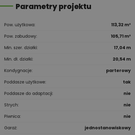
Parametry projektu
Pow. użytkowa
113,32 m²
Pow. zabudowy
105,71 m²
Min. szer. działki
17,04 m
Min. dł. działki
20,54 m
Kondygnacje
parterowy
Poddasze użytkowe
tak
Poddasze do adaptacji
nie
Strych
nie
Piwnica
nie
Garaż
jednostanowiskowy