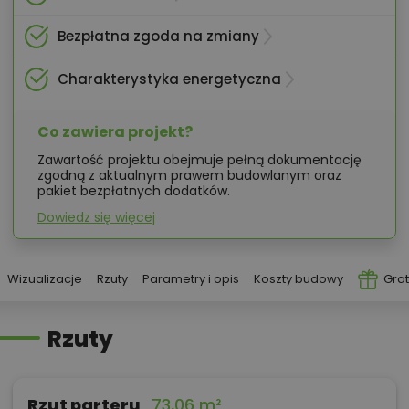
Bezpłatna zgoda na zmiany
Charakterystyka energetyczna
Co zawiera projekt?
Zawartość projektu obejmuje pełną dokumentację
zgodną z aktualnym prawem budowlanym oraz
pakiet bezpłatnych dodatków.
Dowiedz się więcej
Wizualizacje
Rzuty
Parametry i opis
Koszty budowy
Grat
Rzuty
Rzut parteru
73,06 m²