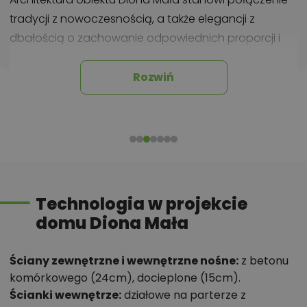
tradycji z nowoczesnością, a także elegancji z
dbałością o zachowanie odpowiednich proporcji i
estetykę. Dzięki praktycznej powierzchni użytkowej
(124,14 m²) jest idealnym rozwiązaniem dla osób w
Rozwiń
każdym wieku, również dzieci oraz seniorów.
Wygodnie zamieszka w nim trzy- a nawet
pięcioosobowa rodzina.
W projekcie możemy zastosować dachówkę
cementową lub ceramiczną. Kąt nachylenia
dwuspadowego dachu wynosi 40°. Kalenica
Technologia w projekcie
budynku jest prostopadła do drogi.
domu Diona Mała
Duże przeszklenia w projekcie Diona
Ściany zewnętrzne i wewnętrzne nośne:
z betonu
Mała
komórkowego (24cm), docieplone (15cm).
Ścianki wewnętrze:
działowe na parterze z
Na szczególną uwagę zasługują tutaj między innymi