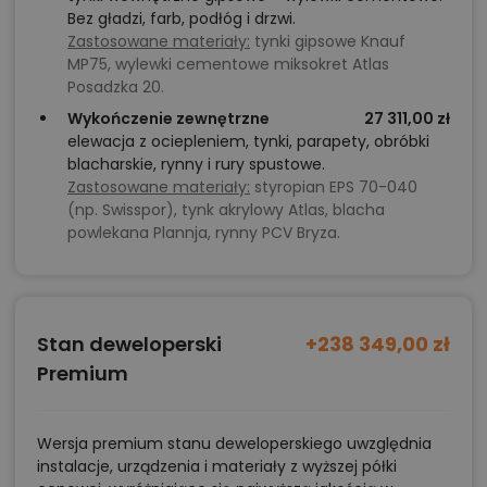
Bez gładzi, farb, podłóg i drzwi.
Zastosowane materiały:
tynki gipsowe Knauf
MP75, wylewki cementowe miksokret Atlas
Posadzka 20.
Wykończenie zewnętrzne
27 311,00 zł
elewacja z ociepleniem, tynki, parapety, obróbki
blacharskie, rynny i rury spustowe.
Zastosowane materiały:
styropian EPS 70-040
(np. Swisspor), tynk akrylowy Atlas, blacha
powlekana Plannja, rynny PCV Bryza.
Stan deweloperski
+238 349,00 zł
Premium
Wersja premium stanu deweloperskiego uwzględnia
instalacje, urządzenia i materiały z wyższej półki