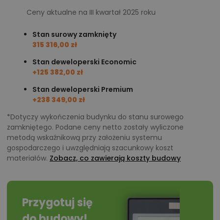
łącznikiem między domem a ogrodem, zapraszają do
Ceny aktualne na III kwartał 2025 roku
środka naturalne światło. Na pewno je docenimy!
Stan surowy zamknięty
315 316,00 zł
Poddasze - prywatna część domu Diona
Mała
Stan deweloperski Economic
+125 382,00 zł
Udając się na poddasze domu Diona Mała, trafimy
Stan deweloperski Premium
do prywatnej części pomieszczeń.
Wydzielono tutaj
+238 349,00 zł
trzy wygodne sypialnie
, wszystkie z dostępem do
*Dotyczy wykończenia budynku do stanu surowego
balkonów. Ich powierzchnia wynosi: 10,81 m², 10,91 m²
zamkniętego. Podane ceny netto zostały wyliczone
oraz 11,55 m². Na tej samej kondygnacji umieszczono
metodą wskaźnikową przy założeniu systemu
gospodarczego i uwzględniają szacunkowy koszt
także rodzinną łazienkę, garderobę oraz dodatkowe
materiałów.
Zobacz, co zawierają koszty budowy
przydatne pomieszczenie gospodarcze, pomyślane
jako połączenie pralni z suszarnią.
Projekt ten jest opcją tanią w budowie i niedrogą na
Przygotuj się
etapie eksploatacji. Jeżeli poszukujemy budynku w
do budowy!
cenie porównywalnej do zakupu mieszkania -