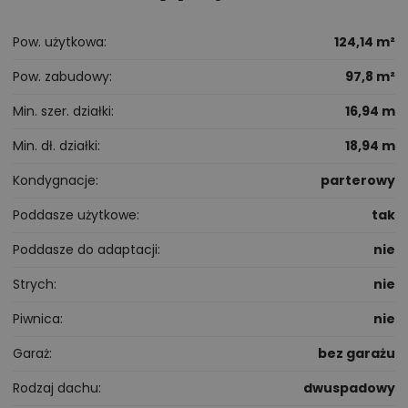
Pow. użytkowa
124,14 m²
Pow. zabudowy
97,8 m²
Min. szer. działki
16,94 m
Min. dł. działki
18,94 m
Kondygnacje
parterowy
Poddasze użytkowe
tak
Poddasze do adaptacji
nie
Strych
nie
Piwnica
nie
Garaż
bez garażu
Rodzaj dachu
dwuspadowy