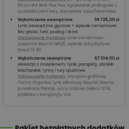
Eltron HPA 8kW Plus Flex, ogrzewanie podłogowe z
rozdzielaczami Herz, sterowanie Salus/Heatmiser.
Wykończenie wewnętrzne
39 725,00 zł
tynki wewnętrzne gipsowe + wylewki cementowe.
Bez gładzi, farb, podłóg i drzwi.
Zastosowane materiały:
tynki cementowo-
wapienne Baumit MPI25, wylewki anhydrytowe
Knauf FE 80.
Wykończenie zewnętrzne
57 104,00 zł
elewacja z ociepleniem, tynki, parapety, obróbki
blacharskie, rynny i rury spustowe.
Zastosowane materiały:
styropian grafitowy
Termo Organika, tynk silikonowy Baumit, blacha
powlekana Plannja, rynny stalowe Galeco STAL,
podbitka z kompozytu Vox.
Pakiet bezpłatnych dodatków