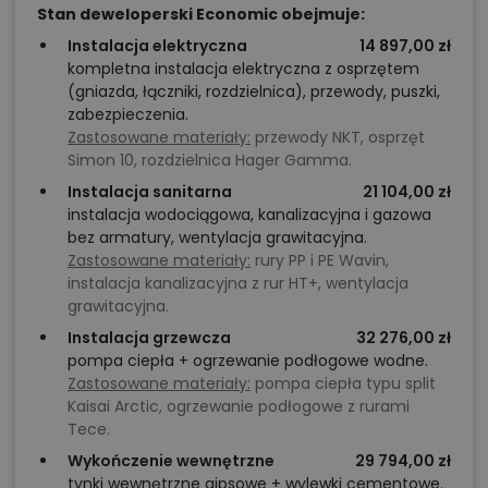
Stan deweloperski Economic obejmuje:
Instalacja elektryczna
14 897,00 zł
kompletna instalacja elektryczna z osprzętem
(gniazda, łączniki, rozdzielnica), przewody, puszki,
zabezpieczenia.
Zastosowane materiały:
przewody NKT, osprzęt
Simon 10, rozdzielnica Hager Gamma.
Instalacja sanitarna
21 104,00 zł
instalacja wodociągowa, kanalizacyjna i gazowa
bez armatury, wentylacja grawitacyjna.
Zastosowane materiały:
rury PP i PE Wavin,
instalacja kanalizacyjna z rur HT+, wentylacja
grawitacyjna.
Instalacja grzewcza
32 276,00 zł
pompa ciepła + ogrzewanie podłogowe wodne.
Zastosowane materiały:
pompa ciepła typu split
Kaisai Arctic, ogrzewanie podłogowe z rurami
Tece.
Wykończenie wewnętrzne
29 794,00 zł
tynki wewnętrzne gipsowe + wylewki cementowe.