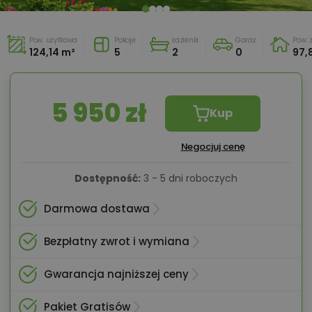
Pow. użytkowa
Pokoje
Łazienki
Garaż
Pow.
124,14 m²
5
2
0
97,
5 950 zł
Kup
Negocjuj cenę
Dostępność:
3 - 5 dni roboczych
Darmowa dostawa
Bezpłatny zwrot i wymiana
Gwarancja najniższej ceny
Pakiet Gratisów