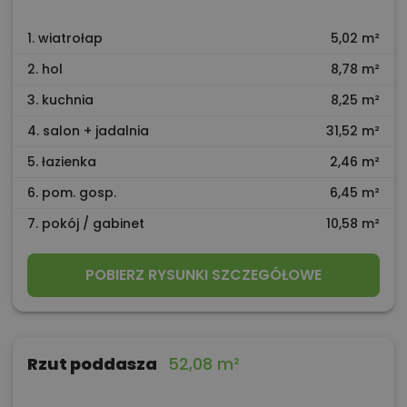
1. wiatrołap
5,02 m²
2. hol
8,78 m²
3. kuchnia
8,25 m²
4. salon + jadalnia
31,52 m²
5. łazienka
2,46 m²
6. pom. gosp.
6,45 m²
7. pokój / gabinet
10,58 m²
POBIERZ RYSUNKI SZCZEGÓŁOWE
Rzut poddasza
52,08 m²