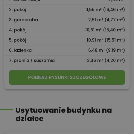
2. pokój
11,55 m² (16,46 m²)
3. garderoba
2,51 m² (4,77 m²)
4. pokój
10,81 m² (15,40 m²)
5. pokój
10,91 m² (15,51 m²)
6. łazienka
6,48 m² (9,19 m²)
7. pralnia / suszarnia
2,36 m² (4,20 m²)
POBIERZ RYSUNKI SZCZEGÓŁOWE
Usytuowanie budynku na
działce