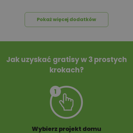
wniosków
Pokaż więcej dodatków
Tablica informacyjna
Przydomowa
oczyszczalnia
ścieków
Jak uzyskać gratisy w 3 prostych
krokach?
Szambo
10 projektów małej
architektury
ogrodowej
Wybierz projekt domu