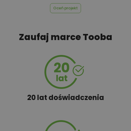
Oceń projekt
450,00 zł
Rekuperacja
Zaufaj marce Tooba
450,00 zł
Szambo
50,00 zł
Tablica informacyjna
590,00 zł
Wentylacja mechaniczna
20 lat doświadczenia
100,00 zł
Wyceń adaptację