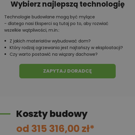
Wybierz najlepszą technologię
gazowym oraz dodatkowym, użytecznym wyjściem
prowadzącym wprost do ogrodu. Dzięki temu
Technologie budowlane mogą być mylące
- dlatego nasi Eksperci są tutaj po to, aby rozwiać
dodatkowemu wyjściu pomieszczenie to może także
wszelkie wątpliwości, m.in.:
pełnić funkcję zaplecza z narzędziami ogrodniczymi.
Z jakich materiałów wybudować dom?
Który rodzaj ogrzewania jest najtańszy w eksploatacji?
Taras - łącznik między ogrodem a
Czy warto postawić na wiązary dachowe?
tarasem
ZAPYTAJ DORADCĘ
Główną część parteru zajmuje obszerna strefa
dzienna składająca się z salonu (31,52 m²) otwartego
na taras i ogród, słonecznej jadalni oraz kuchni, która
w zależności od potrzeb może być zamykana lub
otwarta. Dzięki zapewnieniu strefie dziennej
Koszty budowy
oświetlenia z dwóch stron, dom nadaje się na działkę
z wjazdem zarówno od strony północy, południa,
od 315 316,00 zł*
wschodu, jak i zachodu. Przeszklenia, które są