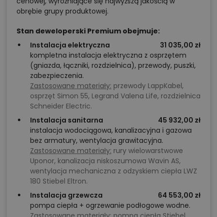
cenowej, wyróżniające się najwyższą jakością w
obrębie grupy produktowej.
Stan deweloperski Premium obejmuje:
Instalacja elektryczna
31 035,00 zł
kompletna instalacja elektryczna z osprzętem
(gniazda, łączniki, rozdzielnica), przewody, puszki,
zabezpieczenia.
Zastosowane materiały:
przewody LappKabel,
osprzęt Simon 55, Legrand Valena Life, rozdzielnica
Schneider Electric.
Instalacja sanitarna
45 932,00 zł
instalacja wodociągowa, kanalizacyjna i gazowa
bez armatury, wentylacja grawitacyjna.
Zastosowane materiały:
rury wielowarstwowe
Uponor, kanalizacja niskoszumowa Wavin AS,
wentylacja mechaniczna z odzyskiem ciepła LWZ
180 Stiebel Eltron.
Instalacja grzewcza
64 553,00 zł
pompa ciepła + ogrzewanie podłogowe wodne.
Zastosowane materiały:
pompa ciepła Stiebel