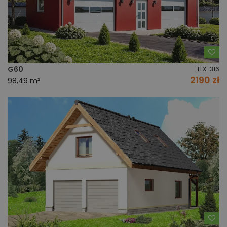
Do
G60
TLX-316
2190 zł
98,49 m²
Do