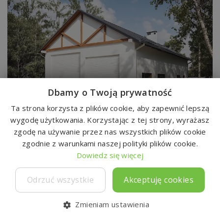
Dbamy o Twoją prywatność
Do
Ta strona korzysta z plików cookie, aby zapewnić lepszą
wygodę użytkowania. Korzystając z tej strony, wyrażasz
G218
TXZ-779
zgodę na używanie przez nas wszystkich plików cookie
1890 zł
142,23 m²
zgodnie z warunkami naszej polityki plików cookie.
Dowiedz się więcej
Odrzuć wszystkie
Akceptuję cookies
Zmieniam ustawienia
Ulubione
Kontakt