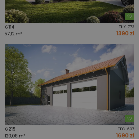
Do
G114
THX-773
1390 zł
57,12 m²
Do
G215
TFC-697
1690 zł
120,08 m²