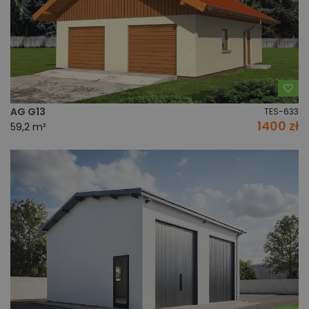
Do
AG G13
TES-633
1400 zł
59,2 m²