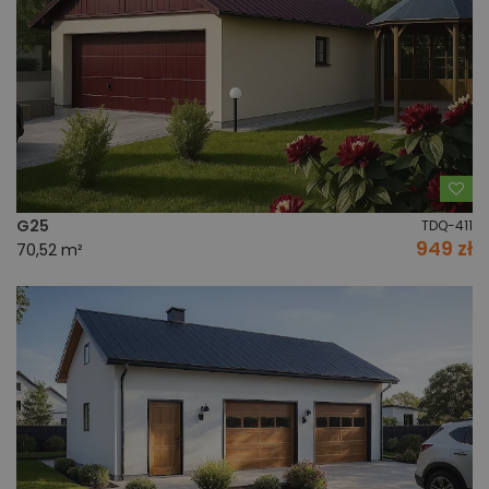
Do
G25
TDQ-411
949 zł
70,52 m²