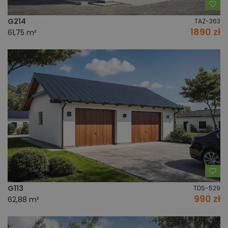
Do
G214
TAZ-363
1890 zł
61,75 m²
Do
G113
TDS-529
990 zł
62,88 m²