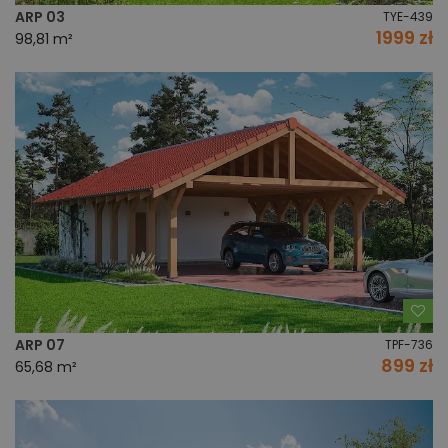
ARP 03
TYE-439
1999 zł
98,81 m²
Do
ARP 07
TPF-736
899 zł
65,68 m²