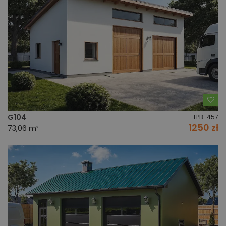
Do
G104
TPB-457
1250 zł
73,06 m²