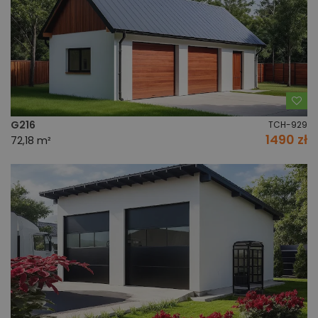
Do
G216
TCH-929
1490 zł
72,18 m²