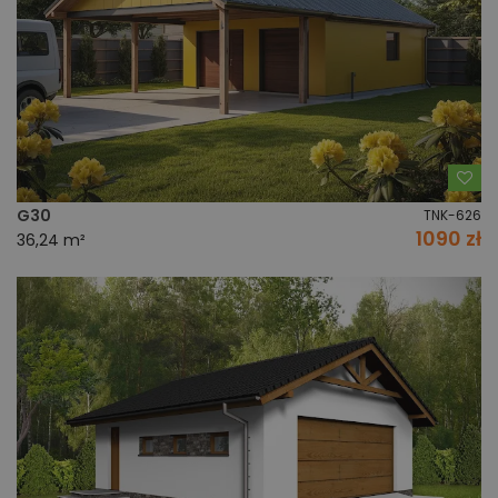
Do
G30
TNK-626
1090 zł
36,24 m²