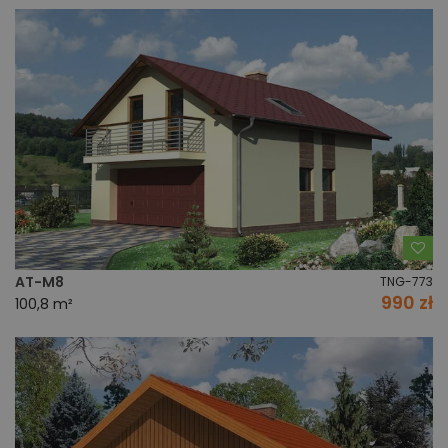
Do
AT-M8
TNG-773
990 zł
100,8 m²