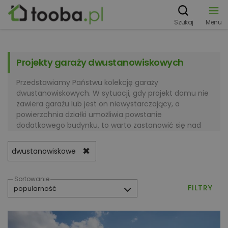
Szukaj
Menu
Projekty garaży dwustanowiskowych
Przedstawiamy Państwu kolekcję garaży
dwustanowiskowych. W sytuacji, gdy projekt domu nie
zawiera garażu lub jest on niewystarczający, a
powierzchnia działki umożliwia powstanie
dodatkowego budynku, to warto zastanowić się nad
taką inwestycją. Garaż dwustanowiskowy zapewni
bezpieczne schronienie dla samochodów, będzie mógł
✖
dwustanowiskowe
przy tym pełnić także dodatkowe funkcje. W
najmniejszych garażach dwustanowiskowych
zazwyczaj przewidziano miejsce na półki z narzędziami,
Sortowanie
FILTRY
czasem niewielki warsztat lub miejsce na kosiarkę. W
większych budynkach często planuje się dodatkowe
pomieszczenie gospodarcze, przydatne jako zaplecze
dla prac ogrodowych. Dobrym pomysłem jest także