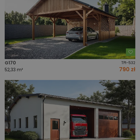
Do
G170
TPI-532
790 zł
52,33 m²