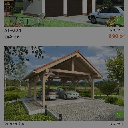
Do
AT-G04
TRN-655
690 zł
75,8 m²
Do
Wiata 2 A
TAS-898