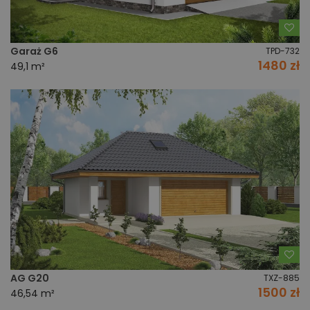
Do
Garaż G6
TPD-732
1480 zł
49,1 m²
Do
AG G20
TXZ-885
1500 zł
46,54 m²