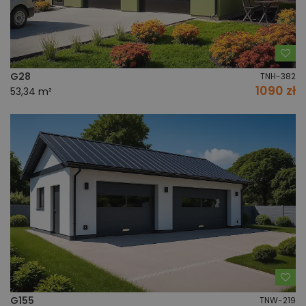
Do
G28
TNH-382
1090 zł
53,34 m²
Do
G155
TNW-219