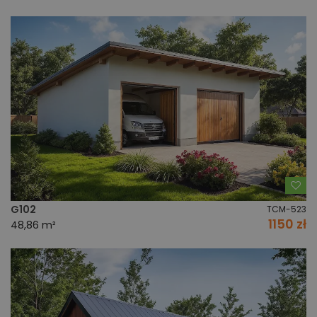
Do
G102
TCM-523
1150 zł
48,86 m²