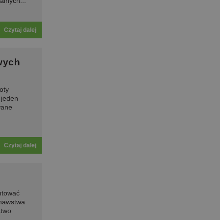
alnych...
Czytaj dalej
wych
oty
 jeden
wane
Czytaj dalej
ntować
onawstwa
stwo