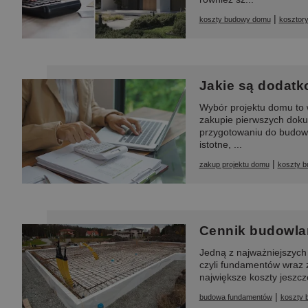
|
koszty budowy domu
kosztory
Jakie są dodatk
Wybór projektu domu to w
zakupie pierwszych doku
przygotowaniu do budowy
istotne, ...
|
zakup projektu domu
koszty 
Cennik budowlan
Jedną z najważniejszych 
czyli fundamentów wraz z
największe koszty jeszcz
|
budowa fundamentów
koszty 