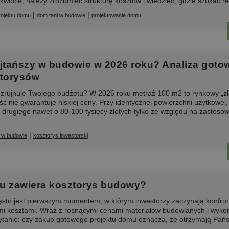
kwocie, należy zrozumieć strukturę kosztów i wiedzieć, gdzie szukać re
|
|
rojektu domu
dom tani w budowie
projektowanie domu
ajtańszy w budowie w 2026 roku? Analiza goto
ztorysów
 zrujnuje Twojego budżetu? W 2026 roku metraż 100 m2 to rynkowy „zł
ść nie gwarantuje niskiej ceny. Przy identycznej powierzchni użytkowej,
drugiego nawet o 80-100 tysięcy złotych tylko ze względu na zastoso
|
 w budowie
kosztorys inwestorski
mu zawiera kosztorys budowy?
sto jest pierwszym momentem, w którym inwestorzy zaczynają konfro
mi kosztami. Wraz z rosnącymi cenami materiałów budowlanych i wyk
pytanie: czy zakup gotowego projektu domu oznacza, że otrzymają Pań