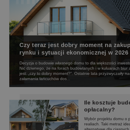
Czy teraz jest dobry moment na zakup
rynku i sytuacji ekonomicznej w 2026
Decyzja o budowie własnego domu to dla większości inwesto
Nic dziwnego, że na forach budowlanych i w kuluarach biur
jest: „czy to dobry moment?”. Ostatnie lata przyzwyczaiły 
załamania łańcuchów dos...
Ile kosztuje bud
opłacalny?
Wybór projektu domu o p
realiach. Taki metraż id
alternatywę dla ciasnyc