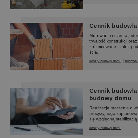
Cennik budowla
Murowanie ścian to jede
trwałość konstrukcji ora
zróżnicowane i zależą od 
ścia...
|
koszty budowy domu
budowa 
Cennik budowlan
budowy domu
Realizacja marzenia o wł
precyzyjnego zaplanowan
się względną stabilizacj
koszty budowy domu