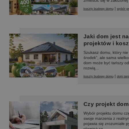
zmieścić się w założonej 
|
koszty budowy domu
wybór p
Jaki dom jest n
projektów i kos
Szukasz domu, który nie
środek”, ale sama wielko
dom może być tańszy od 
rozwią...
|
koszty budowy domu
dom tani
Czy projekt do
Wybór projektu domu czę
swoje marzenia z realny
pojawia się zrozumiałe 
również sz...