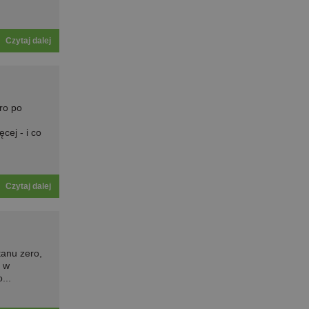
Czytaj dalej
ro po
ej - i co
Czytaj dalej
tanu zero,
ą w
...