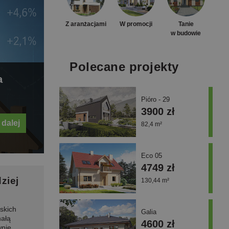
Z aranżacjami
W promocji
Tanie
w budowie
Polecane projekty
a
Pióro - 29
3900 zł
 dalej
82,4 m²
Eco 05
4749 zł
ziej
130,44 m²
skich
Galia
nałą
4600 zł
wnie