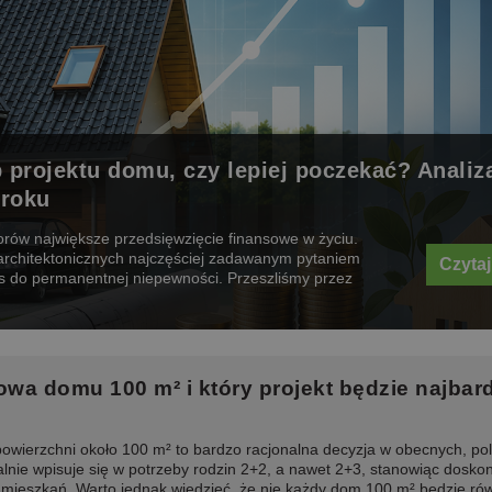
 projektu domu, czy lepiej poczekać? Analiz
 roku
rów największe przedsięwzięcie finansowe w życiu.
 architektonicznych najczęściej zadawanym pytaniem
Czytaj
nas do permanentnej niepewności. Przeszliśmy przez
owa domu 100 m² i który projekt będzie najbard
owierzchni około 100 m² to bardzo racjonalna decyzja w obecnych, pol
ealnie wpisuje się w potrzeby rodzin 2+2, a nawet 2+3, stanowiąc dosko
h mieszkań. Warto jednak wiedzieć, że nie każdy dom 100 m² będzie ró