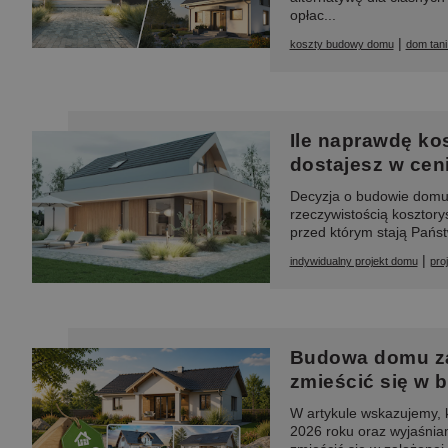
opłac...
|
koszty budowy domu
dom tani
Ile naprawdę ko
dostajesz w cen
Decyzja o budowie domu 
rzeczywistością kosztor
przed którym stają Państ
|
indywidualny projekt domu
pro
Budowa domu za 4
zmieścić się w 
W artykule wskazujemy, 
2026 roku oraz wyjaśniamy