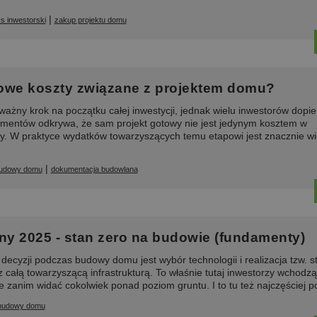
|
s inwestorski
zakup projektu domu
owe koszty związane z projektem domu?
ażny krok na początku całej inwestycji, jednak wielu inwestorów dopie
mentów odkrywa, że sam projekt gotowy nie jest jedynym kosztem w
. W praktyce wydatków towarzyszących temu etapowi jest znacznie więc
|
budowy domu
dokumentacja budowlana
y 2025 - stan zero na budowie (fundamenty)
decyzji podczas budowy domu jest wybór technologii i realizacja tzw. s
 całą towarzyszącą infrastrukturą. To właśnie tutaj inwestorzy wchodz
e zanim widać cokolwiek ponad poziom gruntu. I to tu też najczęściej po
budowy domu