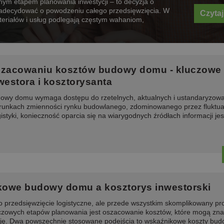
nym etapem planowania inwestycji – to decyzja o
zadecydować o powodzeniu całego przedsięwzięcia. W
Czytaj
eriałów i usług podlegają częstym wahaniom,
zacowaniu kosztów budowy domu - kluczowe
westora i kosztorysanta
owy domu wymaga dostępu do rzetelnych, aktualnych i ustandaryzow
unkach zmienności rynku budowlanego, zdominowanego przez fluktua
styki, konieczność oparcia się na wiarygodnych źródłach informacji jes
kowe budowy domu a kosztorys inwestorski
o przedsięwzięcie logistyczne, ale przede wszystkim skomplikowany pr
czowych etapów planowania jest oszacowanie kosztów, które mogą zna
zję. Dwa powszechnie stosowane podejścia to wskaźnikowe koszty bud