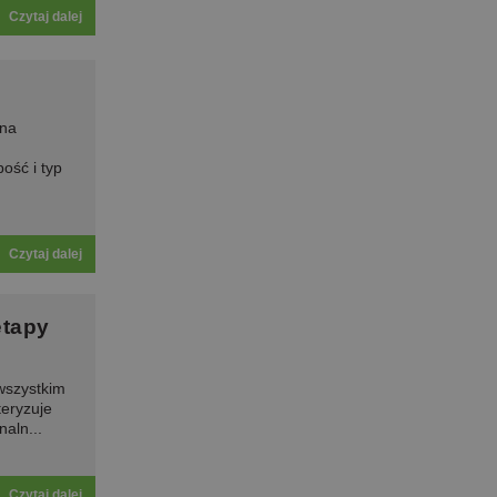
Czytaj dalej
 na
bość i typ
Czytaj dalej
etapy
wszystkim
eryzuje
aln...
Czytaj dalej