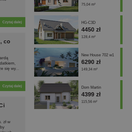
75,04 m²
Czytaj dalej
HG-C3D
4450 zł
128,4 m²
, co
New House 702 w1
wardą
6290 zł
datkiem,
e się wy...
149,34 m²
Czytaj dalej
Dom Martin
4399 zł
115,56 m²
Ci
. zł w
Aby