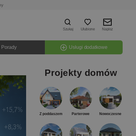
ny
Szukaj
Ulubione
Napisz
Porady
Usługi dodatkowe
Projekty domów
Z poddaszem
Parterowe
Nowoczesne