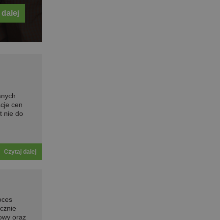
 dalej
anych
cje cen
t nie do
Czytaj dalej
oces
cznie
owy oraz