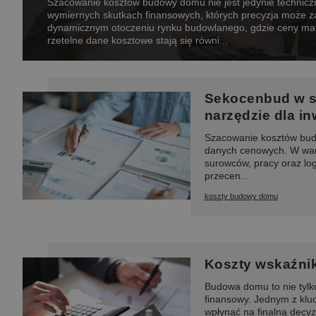
Szacowanie kosztów budowy domu nie jest jedynie technicz
wymiernych skutkach finansowych, których precyzja może 
dynamicznym otoczeniu rynku budowlanego, gdzie ceny mat
rzetelne dane kosztowe stają się równi...
Sekocenbud w s
narzędzie dla in
Szacowanie kosztów bud
danych cenowych. W war
surowców, pracy oraz logi
przecen...
koszty budowy domu
Koszty wskaźni
Budowa domu to nie tylk
finansowy. Jednym z klu
wpłynąć na finalną decy