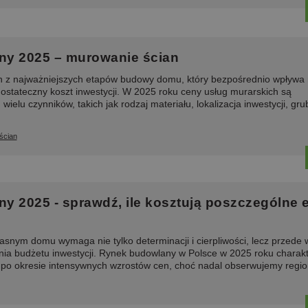
ny 2025 – murowanie ścian
n z najważniejszych etapów budowy domu, który bezpośrednio wpływa
z ostateczny koszt inwestycji. W 2025 roku ceny usług murarskich są
wielu czynników, takich jak rodzaj materiału, lokalizacja inwestycji, gru
ścian
y 2025 - sprawdź, ile kosztują poszczególne 
asnym domu wymaga nie tylko determinacji i cierpliwości, lecz przede 
ia budżetu inwestycji. Rynek budowlany w Polsce w 2025 roku charakt
ą po okresie intensywnych wzrostów cen, choć nadal obserwujemy region