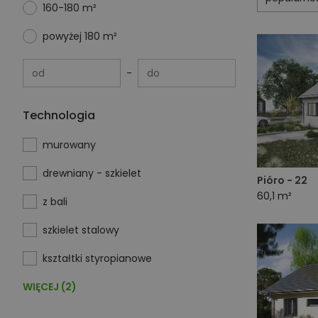
160-180 m²
powyżej 180 m²
od
do
Technologia
murowany
drewniany - szkielet
Pióro - 22
60,1 m²
z bali
szkielet stalowy
kształtki styropianowe
WIĘCEJ (2)