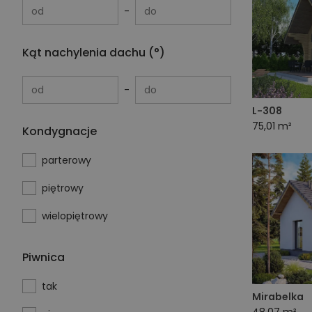
od
do
Kąt nachylenia dachu (°)
od
do
L-308
75,01 m²
Kondygnacje
parterowy
piętrowy
wielopiętrowy
Piwnica
tak
Mirabelka