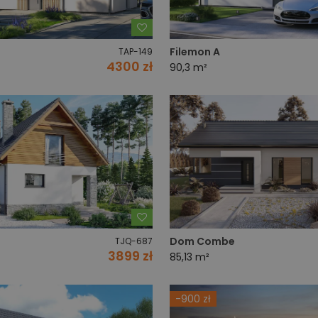
Dodaj do ulubionych
Filemon A
TAP-149
4300 zł
90,3 m²
Dodaj do ulubionych
Dom Combe
TJQ-687
3899 zł
85,13 m²
-900 zł