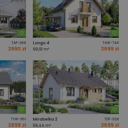
Dodaj do ulubionych
Dodaj
Lungo 4
TAP-369
TAW-744
3990 zł
3699 zł
99,91 m²
Dodaj do ulubionych
Dodaj
Mirabelka 2
TYW-951
TDF-928
3899 zł
3699 zł
58,44 m²