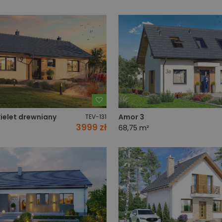
Dodaj do ulubionych
kielet drewniany
Amor 3
TEV-131
3999 zł
68,75 m²