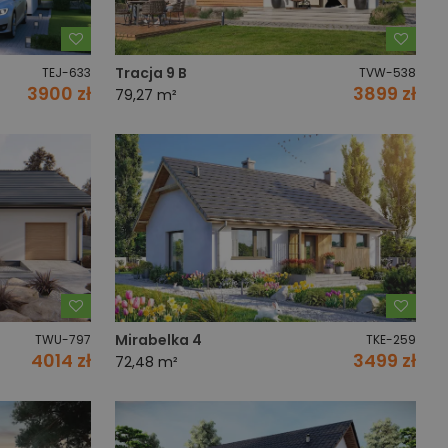
Dodaj do ulubionych
Dodaj
Tracja 9 B
TEJ-633
TVW-538
3900 zł
3899 zł
79,27 m²
Dodaj do ulubionych
Dodaj
Mirabelka 4
TWU-797
TKE-259
4014 zł
3499 zł
72,48 m²