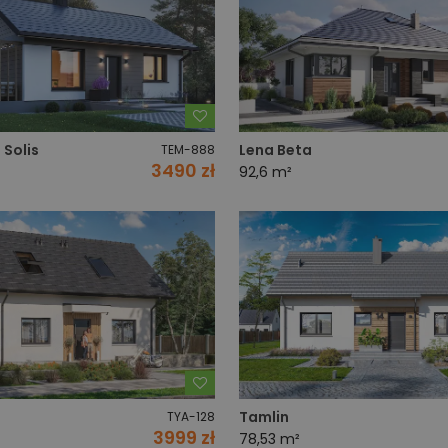
Dodaj do ulubionych
 Solis
Lena Beta
TEM-888
3490 zł
92,6 m²
Dodaj do ulubionych
Tamlin
TYA-128
3999 zł
78,53 m²