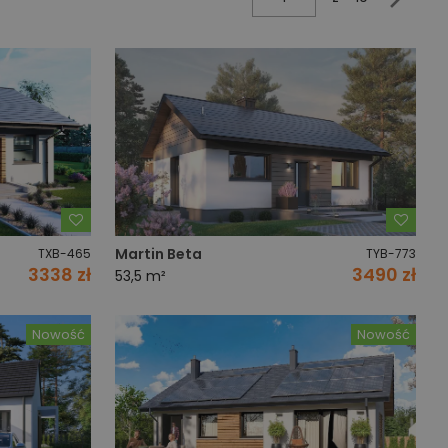
Dodaj do ulubionych
Dodaj
Martin Beta
TXB-465
TYB-773
3338 zł
3490 zł
53,5 m²
Nowość
Nowość