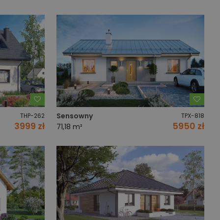
Dodaj do ulubionych
Dodaj
Sensowny
THP-262
TPX-818
3999 zł
5950 zł
71,18 m²