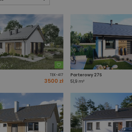
Dodaj do ulubionych
Parterowy 27S
TEK-417
3500 zł
51,9 m²