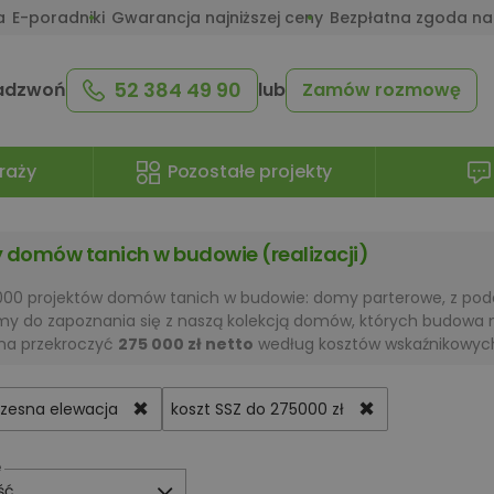
a
E-poradniki
Gwarancja najniższej ceny
Bezpłatna zgoda na
52 384 49 90
adzwoń
lub
Zamów rozmowę
raży
Pozostałe projekty
y domów tanich w budowie (realizacji)
00 projektów domów tanich w budowie: domy parterowe, z podd
my do zapoznania się z naszą kolekcją domów, których budow
na przekroczyć
275 000 zł netto
według kosztów wskaźnikowyc
✖
✖
czesna elewacja
koszt SSZ do 275000 zł
e