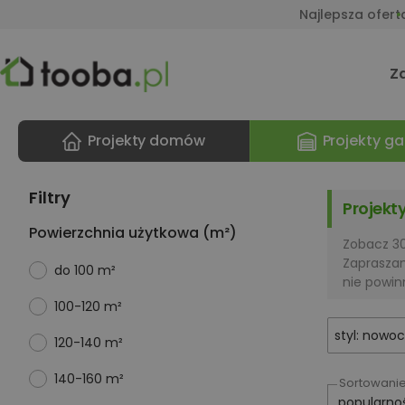
Najlepsza ofert
Z
Projekty domów
Projekty ga
Filtry
Projekt
Powierzchnia użytkowa (m²)
Zobacz 30
Zaprasza
do 100 m²
nie powin
100-120 m²
styl: nowo
120-140 m²
140-160 m²
Sortowani