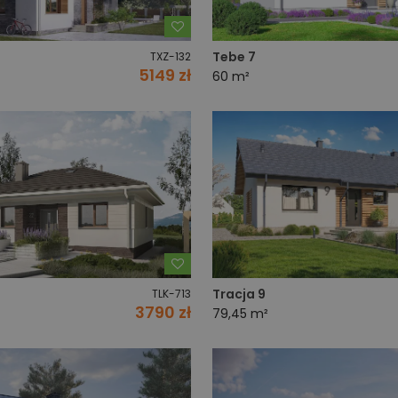
Dodaj do ulubionych
Tebe 7
TXZ-132
5149 zł
60 m²
Dodaj do ulubionych
Tracja 9
TLK-713
3790 zł
79,45 m²