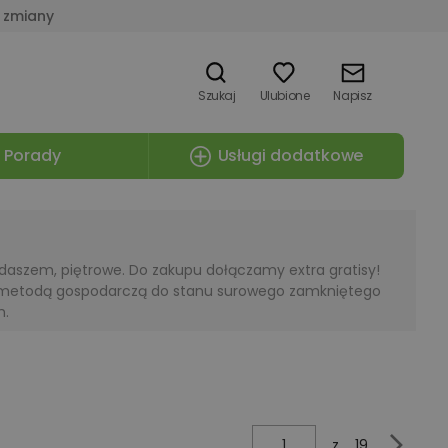
 zmiany
Szukaj
Ulubione
Napisz
Porady
Usługi dodatkowe
aszem, piętrowe. Do zakupu dołączamy extra gratisy!
a metodą gospodarczą do stanu surowego zamkniętego
h.
z
19