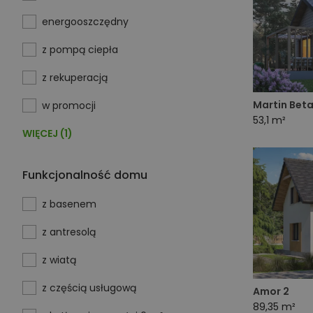
energooszczędny
z pompą ciepła
z rekuperacją
Martin Beta
w promocji
53,1 m²
WIĘCEJ (1)
Funkcjonalność domu
z basenem
z antresolą
z wiatą
z częścią usługową
Amor 2
89,35 m²