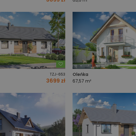
63,6 m²
Dodaj do ulubionych
Oleńka
TZJ-653
3699 zł
67,57 m²