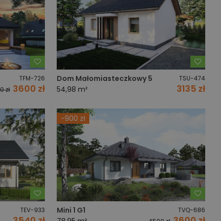
Dodaj do ulubionych
Dodaj
Dom Małomiasteczkowy 5
TFM-726
TSU-474
3600 zł
3135 zł
54,98 m²
0 zł
-900 zł
Dodaj do ulubionych
Dodaj
Mini 1 G1
TEV-933
TVQ-686
3540 zł
3600 zł