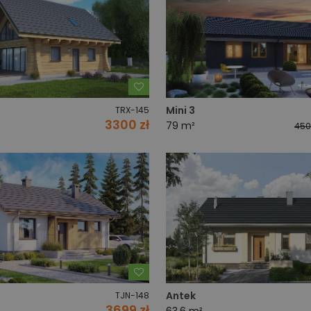
Dodaj do ulubionych
Mini 3
TRX-145
3300 zł
79 m²
450
Dodaj do ulubionych
Antek
TJN-148
3699 zł