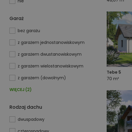
48,07 m²
nie
Garaż
bez garażu
z garażem jednostanowiskowym
z garażem dwustanowiskowym
z garażem wielostanowiskowym
Tebe 5
z garażem (dowolnym)
70 m²
WIĘCEJ (2)
Rodzaj dachu
dwuspadowy
czterospadowy