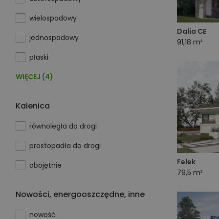
wielospadowy
Dalia CE
jednospadowy
91,18 m²
płaski
WIĘCEJ (4)
Kalenica
równoległa do drogi
prostopadła do drogi
Felek
obojętnie
79,5 m²
Nowości, energooszczędne, inne
nowość