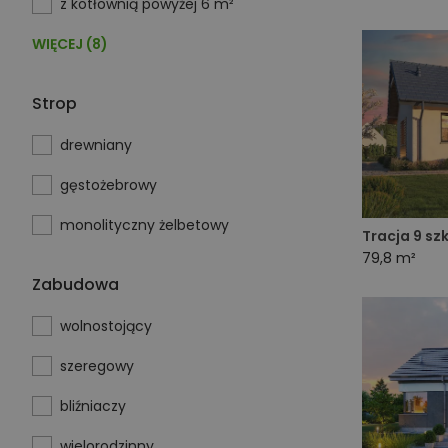
z kotłownią powyżej 6 m²
WIĘCEJ (8)
Strop
drewniany
gęstożebrowy
monolityczny żelbetowy
Tracja 9 sz
79,8 m²
Zabudowa
wolnostojący
szeregowy
bliźniaczy
wielorodzinny