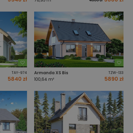
78,95 m²
4500 zł
Dodaj do ulubionych
Dodaj
Armanda XS Bis
TAY-974
TZW-133
5840 zł
5890 zł
100,64 m²