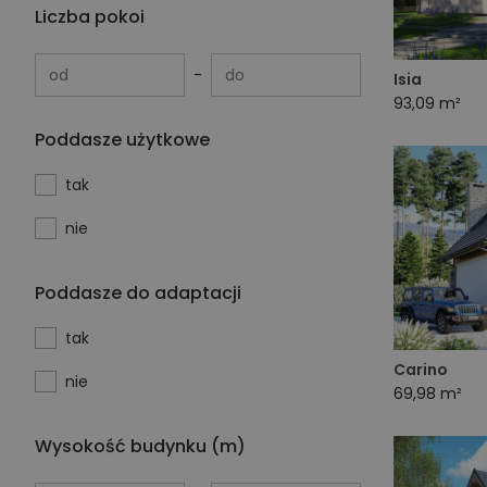
Liczba pokoi
od
do
Isia
93,09 m²
Poddasze użytkowe
tak
nie
Poddasze do adaptacji
tak
Carino
nie
69,98 m²
Wysokość budynku (m)