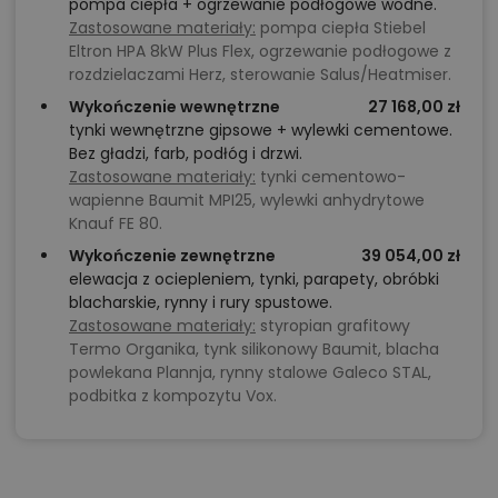
pompa ciepła + ogrzewanie podłogowe wodne.
Zastosowane materiały:
pompa ciepła Stiebel
Eltron HPA 8kW Plus Flex, ogrzewanie podłogowe z
rozdzielaczami Herz, sterowanie Salus/Heatmiser.
Wykończenie wewnętrzne
27 168,00 zł
tynki wewnętrzne gipsowe + wylewki cementowe.
Bez gładzi, farb, podłóg i drzwi.
Zastosowane materiały:
tynki cementowo-
wapienne Baumit MPI25, wylewki anhydrytowe
Knauf FE 80.
Wykończenie zewnętrzne
39 054,00 zł
elewacja z ociepleniem, tynki, parapety, obróbki
blacharskie, rynny i rury spustowe.
Zastosowane materiały:
styropian grafitowy
Termo Organika, tynk silikonowy Baumit, blacha
powlekana Plannja, rynny stalowe Galeco STAL,
podbitka z kompozytu Vox.