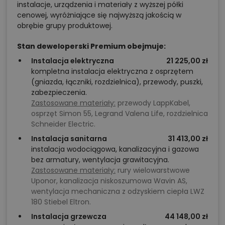
instalacje, urządzenia i materiały z wyższej półki
cenowej, wyróżniające się najwyższą jakością w
obrębie grupy produktowej.
Stan deweloperski Premium obejmuje:
Instalacja elektryczna
21 225,00 zł
kompletna instalacja elektryczna z osprzętem
(gniazda, łączniki, rozdzielnica), przewody, puszki,
zabezpieczenia.
Zastosowane materiały:
przewody LappKabel,
osprzęt Simon 55, Legrand Valena Life, rozdzielnica
Schneider Electric.
Instalacja sanitarna
31 413,00 zł
instalacja wodociągowa, kanalizacyjna i gazowa
bez armatury, wentylacja grawitacyjna.
Zastosowane materiały:
rury wielowarstwowe
Uponor, kanalizacja niskoszumowa Wavin AS,
wentylacja mechaniczna z odzyskiem ciepła LWZ
180 Stiebel Eltron.
Instalacja grzewcza
44 148,00 zł