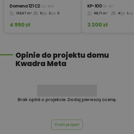
Domena 121 C2
KP-100
TUZ-936
TEE-457
109,57 m²
5
2
0
88,71 m²
4
1
450,00 zł
Pakiet umów i wniosków
4 990 zł
3 200 zł
450,00 zł
Pompa ciepła
Opinie do projektu domu
Kwadra Meta
Przydomowa oczyszczalnia
450,00 zł
ścieków
Brak opinii o projekcie. Dodaj pierwszą ocenę.
450,00 zł
Płyta styropianowa na wymiar
Oceń projekt
Rabat 10% na zakupy w
100,00 zł
Castorama