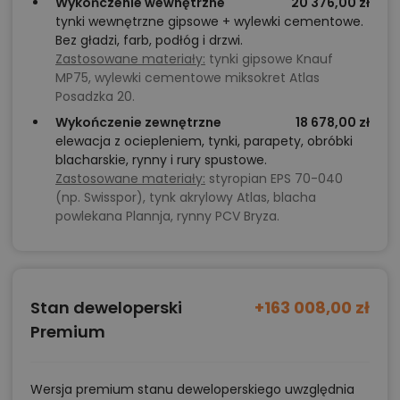
Wykończenie wewnętrzne
20 376,00 zł
tynki wewnętrzne gipsowe + wylewki cementowe.
Bez gładzi, farb, podłóg i drzwi.
Zastosowane materiały:
tynki gipsowe Knauf
MP75, wylewki cementowe miksokret Atlas
Posadzka 20.
Wykończenie zewnętrzne
18 678,00 zł
elewacja z ociepleniem, tynki, parapety, obróbki
blacharskie, rynny i rury spustowe.
Zastosowane materiały:
styropian EPS 70-040
(np. Swisspor), tynk akrylowy Atlas, blacha
powlekana Plannja, rynny PCV Bryza.
Stan deweloperski
+163 008,00 zł
Premium
Wersja premium stanu deweloperskiego uwzględnia