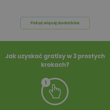
Pakiet umów i
Dziennik Budowy
wniosków
Pokaż więcej dodatków
Tablica informacyjna
Przydomowa
oczyszczalnia
ścieków
Jak uzyskać gratisy w 3 prostych
krokach?
Szambo
10 projektów małej
architektury
ogrodowej