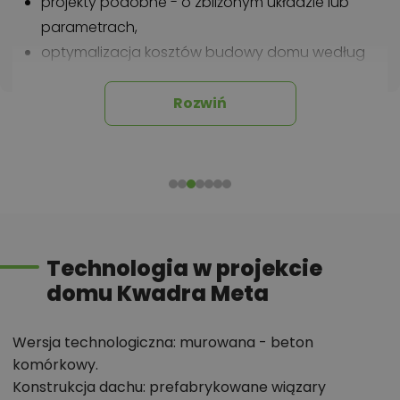
projekty podobne - o zbliżonym układzie lub
parametrach,
optymalizacja kosztów budowy domu według
tego projektu,
informacje szczegółowe - np. wymiary
Rozwiń
pomieszczeń, instalacje, materiały?
Zadzwoń
52 384 49 90
lub
NAPISZ
Technologia w projekcie
domu Kwadra Meta
Wersja technologiczna: murowana - beton
komórkowy.
Konstrukcja dachu: prefabrykowane wiązary