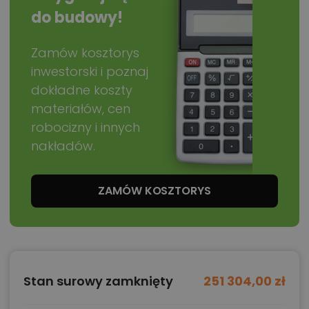
do budowy!
Zamów kosztorys
inwestorski i poznaj
dokładne koszty
materiałów, cen
robocizny i innych
nakładów.
ZAMÓW KOSZTORYS
Stan surowy zamknięty
251 304,00 zł