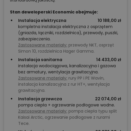
standardową jakością.
Stan deweloperski Economic obejmuje:
Instalacja elektryczna
10 188,00 zł
kompletna instalacja elektryczna z osprzętem
(gniazda, łączniki, rozdzielnica), przewody, puszki,
zabezpieczenia.
Zastosowane materiały:
przewody NKT, osprzęt
Simon 10, rozdzielnica Hager Gamma.
Instalacja sanitarna
14 433,00 zł
instalacja wodociągowa, kanalizacyjna i gazowa
bez armatury, wentylacja grawitacyjna.
Zastosowane materiały:
rury PP i PE Wavin,
instalacja kanalizacyjna z rur HT+, wentylacja
grawitacyjna.
Instalacja grzewcza
22 074,00 zł
pompa ciepła + ogrzewanie podłogowe wodne.
Zastosowane materiały:
pompa ciepła typu split
Kaisai Arctic, ogrzewanie podłogowe z rurami
Tece.