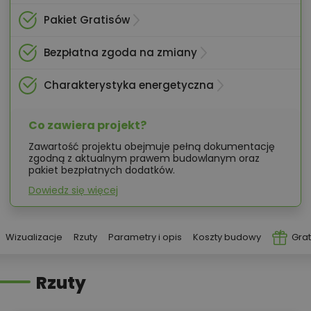
Pakiet Gratisów
Bezpłatna zgoda na zmiany
Charakterystyka energetyczna
Co zawiera projekt?
Zawartość projektu obejmuje pełną dokumentację
zgodną z aktualnym prawem budowlanym oraz
pakiet bezpłatnych dodatków.
Dowiedz się więcej
Wizualizacje
Rzuty
Parametry i opis
Koszty budowy
Grat
Rzuty