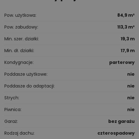
Pow. użytkowa
84,9 m²
Pow. zabudowy
113,3 m²
Min. szer. działki
19,3 m
Min. dł. działki
17,9 m
Kondygnacje
parterowy
Poddasze użytkowe
nie
Poddasze do adaptacji
nie
Strych
nie
Piwnica
nie
Garaż
bez garażu
Rodzaj dachu
czterospadowy