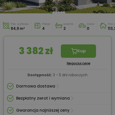
Pow. użytkowa
Pokoje
Łazienki
Garaż
Pow.
84,9 m²
4
2
0
113,
3 382 zł
Kup
Negocjuj cenę
Dostępność:
3 - 5 dni roboczych
Darmowa dostawa
Bezpłatny zwrot i wymiana
Gwarancja najniższej ceny