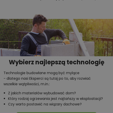
Pełna ściana boczna bez okien umożliwia
usytuowanie domu bliżej granicy działki i zwiększa
prywatność mieszkańców.
Parter przeznaczono na część dzienną, a
wszystkie sypialnie zaplanowano na poddaszu.
Oddzielna kuchnia z jadalnią została
uzupełniona praktyczną spiżarnią.
Na poddaszu zaplanowano trzy sypialnie
, w tym
Wybierz najlepszą technologię
główną z prywatną garderobą i łazienką.
Dodatkowe WC na parterze zwiększa wygodę
Technologie budowlane mogą być mylące
codziennego użytkowania domu.
- dlatego nasi Eksperci są tutaj po to, aby rozwiać
wszelkie wątpliwości, m.in.:
Dwie łazienki na poddaszu usprawniają poranne
funkcjonowanie kilkuosobowej rodziny.
Z jakich materiałów wybudować dom?
Który rodzaj ogrzewania jest najtańszy w eksploatacji?
Czy warto postawić na wiązary dachowe?
Oddzielna kuchnia ze spiżarnią i salon