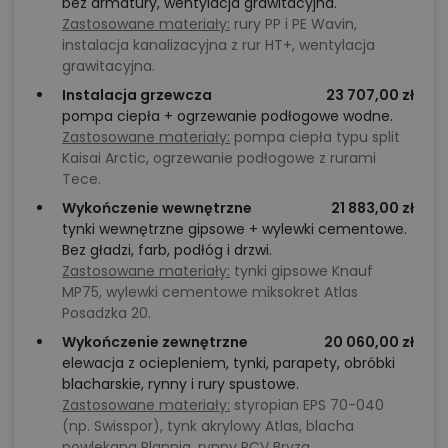
bez armatury, wentylacja grawitacyjna.
zyskuje możliwość zabudowy parceli, która dla wielu
Zastosowane materiały:
rury PP i PE Wavin,
innych projektów okazałaby się zbyt wymagająca. To
instalacja kanalizacyjna z rur HT+, wentylacja
grawitacyjna.
propozycja dla osób, które chcą w pełni wykorzystać
Instalacja grzewcza
23 707,00 zł
potencjał trudnej działki, nie rezygnując z
pompa ciepła + ogrzewanie podłogowe wodne.
komfortowego, dobrze zorganizowanego domu dla
Zastosowane materiały:
pompa ciepła typu split
całej rodziny.
Kaisai Arctic, ogrzewanie podłogowe z rurami
Tece.
Wykończenie wewnętrzne
21 883,00 zł
Chcesz uzyskać więcej informacji o tym
tynki wewnętrzne gipsowe + wylewki cementowe.
projekcie, na przykład:
Bez gładzi, farb, podłóg i drzwi.
Zastosowane materiały:
tynki gipsowe Knauf
polecane przez architekta zmiany,
MP75, wylewki cementowe miksokret Atlas
możliwości wprowadzania modyfikacji,
Posadzka 20.
projekty podobne - o zbliżonym układzie lub
Wykończenie zewnętrzne
20 060,00 zł
elewacja z ociepleniem, tynki, parapety, obróbki
parametrach,
blacharskie, rynny i rury spustowe.
optymalizacja kosztów budowy domu według
Zastosowane materiały:
styropian EPS 70-040
tego projektu,
(np. Swisspor), tynk akrylowy Atlas, blacha
powlekana Plannja, rynny PCV Bryza.