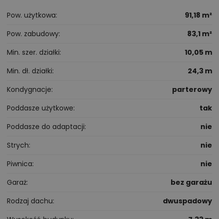
Pow. użytkowa
91,18 m²
Pow. zabudowy
83,1 m²
Min. szer. działki
10,05 m
Min. dł. działki
24,3 m
Kondygnacje
parterowy
Poddasze użytkowe
tak
Poddasze do adaptacji
nie
Strych
nie
Piwnica
nie
Garaż
bez garażu
Rodzaj dachu
dwuspadowy