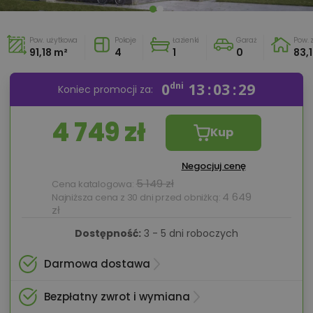
Pow. użytkowa
Pokoje
Łazienki
Garaż
Pow.
91,18 m²
4
1
0
83,
0
dni
13
03
28
Koniec promocji za:
4 749 zł
Kup
Negocjuj cenę
5 149 zł
Cena katalogowa:
4 649
Najniższa cena z 30 dni przed obniżką:
zł
Dostępność:
3 - 5 dni roboczych
Darmowa dostawa
Bezpłatny zwrot i wymiana