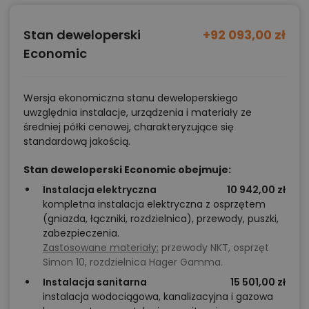
Dom dla rodziny 2+2 lub 2+3 – projekt na
Stan deweloperski
+92 093,00 zł
wymagającą działkę
Economic
Dalia CE będzie dobrym wyborem dla rodzin 2+2 lub
2+3, które chcą wybudować
funkcjonalny dom na
Wersja ekonomiczna stanu deweloperskiego
bardzo wąskiej parceli
, nie rezygnując z rozwiązań
uwzględnia instalacje, urządzenia i materiały ze
spotykanych w znacznie większych projektach. Trzy
średniej półki cenowej, charakteryzujące się
standardową jakością.
sypialnie, dwie łazienki na poddaszu, dodatkowe WC
na parterze, spiżarnia oraz dwie garderoby
Stan deweloperski Economic obejmuje:
zapewniają wysoki komfort codziennego
Instalacja elektryczna
10 942,00 zł
użytkowania mimo kompaktowych wymiarów
kompletna instalacja elektryczna z osprzętem
(gniazda, łączniki, rozdzielnica), przewody, puszki,
budynku.
zabezpieczenia.
Największym atutem projektu pozostaje jednak
Zastosowane materiały:
przewody NKT, osprzęt
umiejętne wykorzystanie działki o szerokości zaledwie
Simon 10, rozdzielnica Hager Gamma.
10,05 m. Dzięki pełnej ścianie bocznej, zwartej bryle i
Instalacja sanitarna
15 501,00 zł
instalacja wodociągowa, kanalizacyjna i gazowa
szerokości domu wynoszącej jedynie 6,05 m inwestor