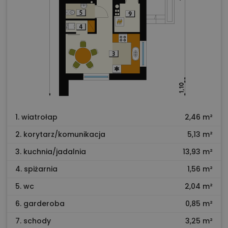
1. wiatrołap
2,46 m²
2. korytarz/komunikacja
5,13 m²
3. kuchnia/jadalnia
13,93 m²
4. spiżarnia
1,56 m²
5. wc
2,04 m²
6. garderoba
0,85 m²
7. schody
3,25 m²