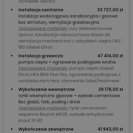
Schneider Electric.
Instalacja sanitarna
33 737,00 zł
instalacja wodociągowa, kanalizacyjna i gazowa
bez armatury, wentylacja grawitacyjna.
Zastosowane materiały:
rury wielowarstwowe
Uponor, kanalizacja niskoszumowa Wavin AS,
wentylacja mechaniczna z odzyskiem ciepła LWZ
180 Stiebel Eltron.
Instalacja grzewcza
47 414,00 zł
pompa ciepła + ogrzewanie podłogowe wodne.
Zastosowane materiały:
pompa ciepła Stiebel
Eltron HPA 8kW Plus Flex, ogrzewanie podłogowe z
rozdzielaczami Herz, sterowanie Salus/Heatmiser.
Wykończenie wewnętrzne
29 178,00 zł
tynki wewnętrzne gipsowe + wylewki cementowe.
Bez gładzi, farb, podłóg i drzwi.
Zastosowane materiały:
tynki cementowo-
wapienne Baumit MPI25, wylewki anhydrytowe
Knauf FE 80.
Wykończenie zewnętrzne
41 943,00 zł