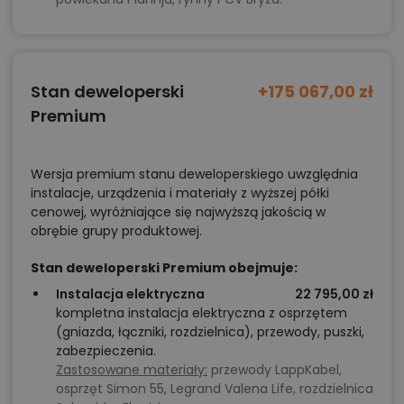
informacje szczegółowe - np. wymiary
pomieszczeń, instalacje, materiały?
Zadzwoń
Stan deweloperski
52 384 49 90
lub
NAPISZ
+175 067,00 zł
Premium
Wersja premium stanu deweloperskiego uwzględnia
instalacje, urządzenia i materiały z wyższej półki
cenowej, wyróżniające się najwyższą jakością w
obrębie grupy produktowej.
Stan deweloperski Premium obejmuje:
Instalacja elektryczna
22 795,00 zł
kompletna instalacja elektryczna z osprzętem
(gniazda, łączniki, rozdzielnica), przewody, puszki,
zabezpieczenia.
Zastosowane materiały:
przewody LappKabel,
osprzęt Simon 55, Legrand Valena Life, rozdzielnica