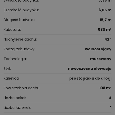
Wysokość budynku
7,33 m
Szerokość budynku
6,05 m
Długość budynku
15,7 m
Kubatura
530 m³
Nachylenie dachu
42°
Rodzaj zabudowy
wolnostojący
Technologia
murowany
Styl
nowoczesna elewacja
Kalenica
prostopadła do drogi
Powierzchnia dachu
138 m²
Liczba pokoi
4
Liczba łazienek
1