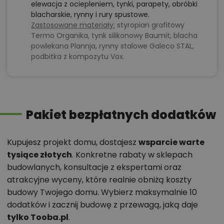
elewacja z ociepleniem, tynki, parapety, obróbki
blacharskie, rynny i rury spustowe.
Zastosowane materiały:
styropian grafitowy
Termo Organika, tynk silikonowy Baumit, blacha
powlekana Plannja, rynny stalowe Galeco STAL,
podbitka z kompozytu Vox.
Pakiet bezpłatnych dodatków
Kupujesz projekt domu, dostajesz
wsparcie warte
tysiące złotych
. Konkretne rabaty w sklepach
budowlanych, konsultacje z ekspertami oraz
atrakcyjne wyceny, które realnie obniżą koszty
budowy Twojego domu. Wybierz maksymalnie 10
dodatków i zacznij budowę z przewagą, jaką daje
tylko Tooba.pl
.