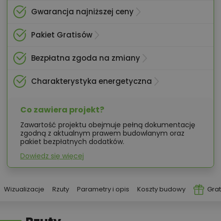
Gwarancja najniższej ceny
Pakiet Gratisów
Bezpłatna zgoda na zmiany
Charakterystyka energetyczna
Co zawiera projekt?
Zawartość projektu obejmuje pełną dokumentację
zgodną z aktualnym prawem budowlanym oraz
pakiet bezpłatnych dodatków.
Dowiedz się więcej
Wizualizacje
Rzuty
Parametry i opis
Koszty budowy
Grat