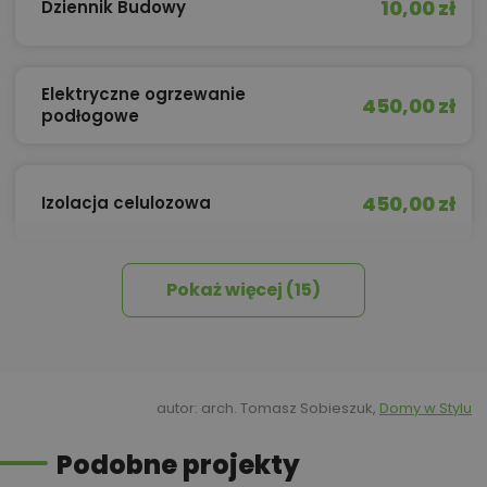
10,00 zł
Dziennik Budowy
Elektryczne ogrzewanie
450,00 zł
podłogowe
450,00 zł
Izolacja celulozowa
Pokaż więcej (15)
Kredyt hipoteczny z operatem za
800,00 zł
0 zł
450,00 zł
Okna, żaluzje, rolety
autor: arch. Tomasz Sobieszuk,
Domy w Stylu
Podobne projekty