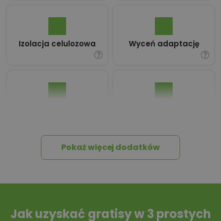
Izolacja celulozowa
Wyceń adaptację
Pakiet umów i
Dziennik Budowy
wniosków
Pokaż więcej dodatków
Tablica informacyjna
Przydomowa
oczyszczalnia
ścieków
Jak uzyskać gratisy w 3 prostych