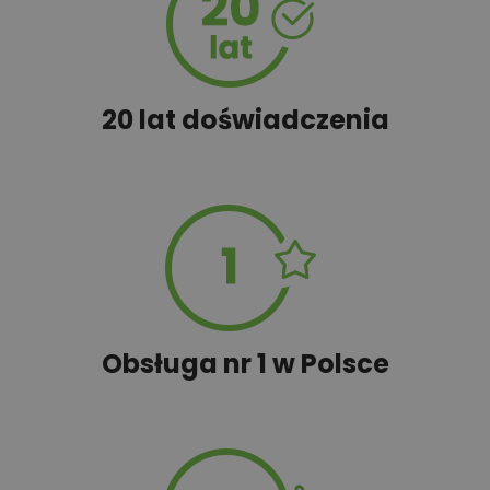
60,00 zł
Schemat szamba
20,00 zł
Tablica informacyjna
20 lat doświadczenia
100,00 zł
Wyceń adaptację
Obsługa nr 1 w Polsce