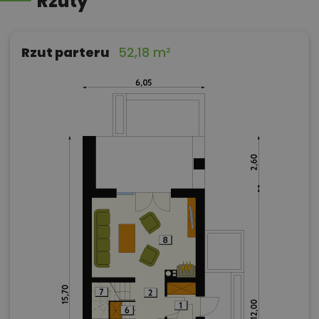
Rzuty
Rzut parteru
52,18 m²