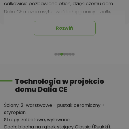
całkowicie pozbawiona okien, dzięki czemu dom
Dalia CE można usytuować bliżej granicy działki,
jednocześnie zwiększając prywatność wnętrz i
ograniczając wzajemne zaglądanie z sąsiednich
Rozwiń
posesji. Prostą bryłę uzupełnia
dwuspadowy dach o
kącie nachylenia 42°
z charakterystyczną trójkątną
lukarną, która urozmaica architekturę budynku i
poprawia funkcjonalność poddasza. Dzięki tym
rozwiązaniom projekt w pełni wykorzystuje potencjał
wymagającej działki, nie rezygnując z wygodnego
Technologia w projekcie
programu użytkowego.
domu Dalia CE
Najważniejsze atuty projektu Dalia CE
Ściany: 2-warstwowe - pustak ceramiczny +
styropian.
Projekt przystosowano do bardzo wąskiej działki
Stropy: żelbetowe, wylewane.
o minimalnej szerokości 10,05 m, a szerokość
Dach: blacha na rąbek stojący Classic (Ruukki).
budynku wynosi zaledwie 6,05 m.