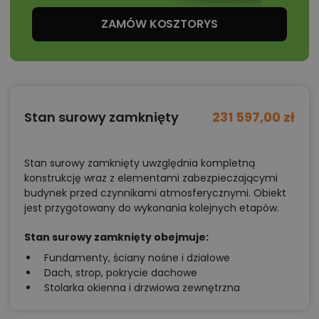
codzienne funkcjonowanie rodziny. Oba pokoje mają
wydłużony, prostokątny kształt, a najwyższy punkt
ZAMÓW KOSZTORYS
poddasza przebiega przy ścianie działowej. Dzięki
temu skosy w niewielkim stopniu ograniczają
możliwość ustawienia łóżek, biurek czy pojemnych
szaf.
Stan surowy zamknięty
231 597,00 zł
Wysokie okna z balkonami francuskimi zapewniają
dobre doświetlenie wnętrz oraz optycznie
powiększają przestrzeń. Funkcjonalność poddasza
Stan surowy zamknięty uwzględnia kompletną
konstrukcję wraz z elementami zabezpieczającymi
domu Dalia CE zwiększa również lukarna, która
budynek przed czynnikami atmosferycznymi. Obiekt
poprawia ustawność łazienki i pozwala wygodniej
jest przygotowany do wykonania kolejnych etapów.
wykorzystać jej powierzchnię. Mimo niewielkiej
Stan surowy zamknięty obejmuje:
szerokości budynku udało się stworzyć
Fundamenty, ściany nośne i działowe
pełnowartościową strefę prywatną, zapewniając
Dach, strop, pokrycie dachowe
każdemu z domowników komfortowe warunki do
Stolarka okienna i drzwiowa zewnętrzna
wypoczynku.