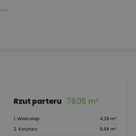
achu
Rzut parteru
79,05 m²
1. Wiatrołap
4,28 m²
2. Korytarz
5,94 m²