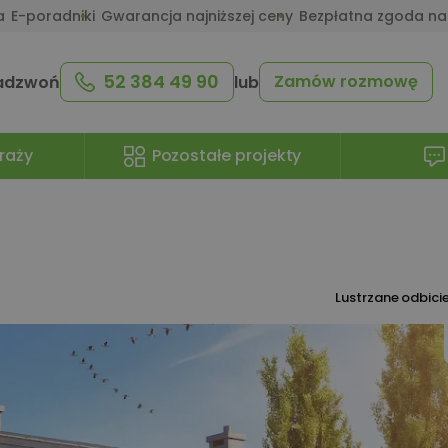
a
E-poradniki
Gwarancja najniższej ceny
Bezpłatna zgoda na
52 384 49 90
Zamów rozmowę
adzwoń
lub
raży
Pozostałe projekty
Lustrzane odbici