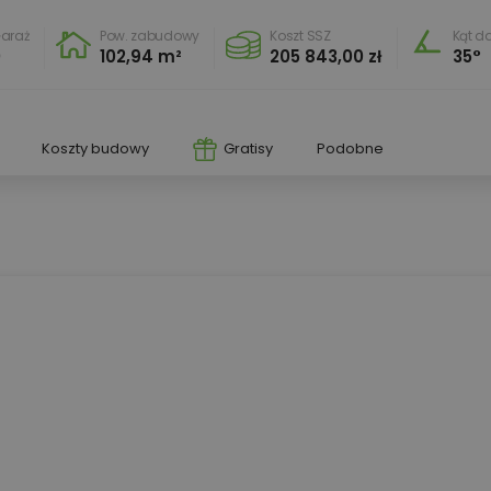
araż
Pow. zabudowy
Koszt SSZ
Kąt d
0
102,94 m²
205 843,00 zł
35°
Koszty budowy
Gratisy
Podobne