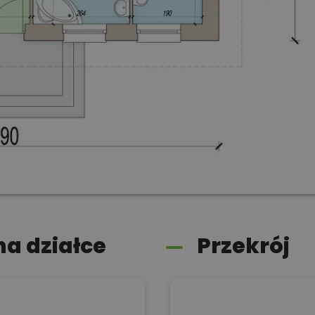
a działce
Przekrój