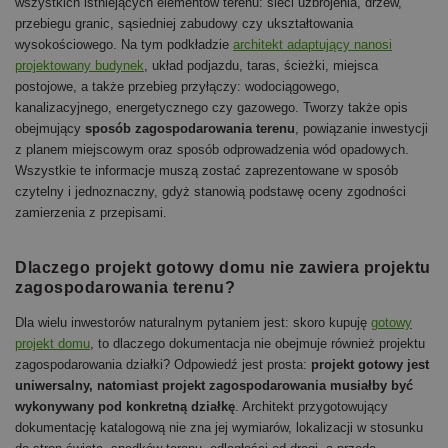
wszystkich istniejących elementów terenu: sieci uzbrojenia, drzew,
przebiegu granic, sąsiedniej zabudowy czy ukształtowania
wysokościowego. Na tym podkładzie
architekt adaptujący nanosi
projektowany budynek
, układ podjazdu, taras, ścieżki, miejsca
postojowe, a także przebieg przyłączy: wodociągowego,
kanalizacyjnego, energetycznego czy gazowego. Tworzy także opis
obejmujący
sposób zagospodarowania terenu
, powiązanie inwestycji
z planem miejscowym oraz sposób odprowadzenia wód opadowych.
Wszystkie te informacje muszą zostać zaprezentowane w sposób
czytelny i jednoznaczny, gdyż stanowią podstawę oceny zgodności
zamierzenia z przepisami.
Dlaczego projekt gotowy domu nie zawiera projektu
zagospodarowania terenu?
Dla wielu inwestorów naturalnym pytaniem jest: skoro kupuję
gotowy
projekt domu
, to dlaczego dokumentacja nie obejmuje również projektu
zagospodarowania działki? Odpowiedź jest prosta:
projekt gotowy jest
uniwersalny, natomiast projekt zagospodarowania musiałby być
wykonywany pod konkretną działkę
. Architekt przygotowujący
dokumentację katalogową nie zna jej wymiarów, lokalizacji w stosunku