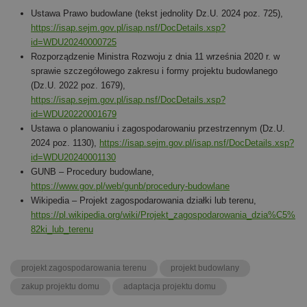
Ustawa Prawo budowlane (tekst jednolity Dz.U. 2024 poz. 725),
https://isap.sejm.gov.pl/isap.nsf/DocDetails.xsp?
id=WDU20240000725
Rozporządzenie Ministra Rozwoju z dnia 11 września 2020 r. w
sprawie szczegółowego zakresu i formy projektu budowlanego
(Dz.U. 2022 poz. 1679),
https://isap.sejm.gov.pl/isap.nsf/DocDetails.xsp?
id=WDU20220001679
Ustawa o planowaniu i zagospodarowaniu przestrzennym (Dz.U.
2024 poz. 1130),
https://isap.sejm.gov.pl/isap.nsf/DocDetails.xsp?
id=WDU20240001130
GUNB – Procedury budowlane,
https://www.gov.pl/web/gunb/procedury-budowlane
Wikipedia – Projekt zagospodarowania działki lub terenu,
https://pl.wikipedia.org/wiki/Projekt_zagospodarowania_dzia%C5%
82ki_lub_terenu
projekt zagospodarowania terenu
projekt budowlany
zakup projektu domu
adaptacja projektu domu