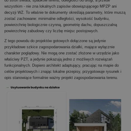
do stron świata, spadków terenu, odległości od drogi, a przede
wszystkim - nie zna lokalnych zapisów obowiązującego MPZP ani
decyzji WZ. To właśnie te dokumenty określają parametry, które muszą
zostać zachowane: minimalne odległości, wysokość budynku,
powierzchnię biologicznie czynną, geometrię dachu, dopuszczalną
powierzchnię zabudowy czy liczbę miejsc postojowych.
Z tego powodu do projektów gotowych dołączone są jedynie
przykładowe szkice zagospodarowania działki, mające wyłącznie
charakter poglądowy. Nie mogą one zostać złożone w urzędzie jako
właściwy PZT, a jedynie pokazują jedno z możliwych rozwiązań
funkcjonalnych. Dopiero architekt adaptujący, pracując na mapie do
celów projektowych i znając lokalne przepisy, przygotowuje rysunek i
opis stanowiące formalnie ważny projekt zagospodarowania terenu.