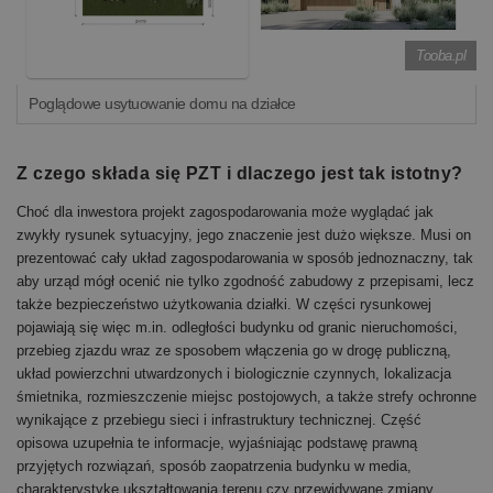
Tooba.pl
Poglądowe usytuowanie domu na działce
Z czego składa się PZT i dlaczego jest tak istotny?
Choć dla inwestora projekt zagospodarowania może wyglądać jak
zwykły rysunek sytuacyjny, jego znaczenie jest dużo większe. Musi on
prezentować cały układ zagospodarowania w sposób jednoznaczny, tak
aby urząd mógł ocenić nie tylko zgodność zabudowy z przepisami, lecz
także bezpieczeństwo użytkowania działki. W części rysunkowej
pojawiają się więc m.in. odległości budynku od granic nieruchomości,
przebieg zjazdu wraz ze sposobem włączenia go w drogę publiczną,
układ powierzchni utwardzonych i biologicznie czynnych, lokalizacja
śmietnika, rozmieszczenie miejsc postojowych, a także strefy ochronne
wynikające z przebiegu sieci i infrastruktury technicznej. Część
opisowa uzupełnia te informacje, wyjaśniając podstawę prawną
przyjętych rozwiązań, sposób zaopatrzenia budynku w media,
charakterystykę ukształtowania terenu czy przewidywane zmiany