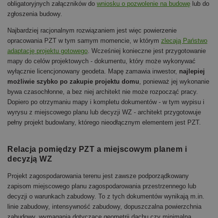
obligatoryjnych załączników do
wniosku o pozwolenie na budowę
lub do
zgłoszenia budowy.
Najbardziej racjonalnym rozwiązaniem jest więc powierzenie
opracowania PZT w tym samym momencie, w którym
zlecają Państwo
adaptację projektu gotowego
. Wcześniej konieczne jest przygotowanie
mapy do celów projektowych - dokumentu, który może wykonywać
wyłącznie licencjonowany geodeta. Mapę zamawia inwestor,
najlepiej
możliwie szybko po zakupie projektu domu
, ponieważ jej wykonanie
bywa czasochłonne, a bez niej architekt nie może rozpocząć pracy.
Dopiero po otrzymaniu mapy i kompletu dokumentów - w tym wypisu i
wyrysu z miejscowego planu lub decyzji WZ - architekt przygotowuje
pełny projekt budowlany, którego nieodłącznym elementem jest PZT.
Relacja pomiędzy PZT a miejscowym planem i
decyzją WZ
Projekt zagospodarowania terenu jest zawsze podporządkowany
zapisom miejscowego planu zagospodarowania przestrzennego lub
decyzji o warunkach zabudowy. To z tych dokumentów wynikają m.in.
linie zabudowy, intensywność zabudowy, dopuszczalna powierzchnia
zabudowy, wymagania dotyczące geometrii dachu czy minimalna