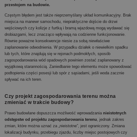
przestojem na budowie.
Częstym błędem jest także nieprzemyślany układ komunikacyjny. Brak
miejsca na manewr samochodu, niepraktyczne dojście do drzwi
wejściowych czy kolizje z furtką i bramą wjazdową mogą wydawać się
drobiazgami, lecz znacząco wpływają na codzienne funkcjonowanie.
Równie poważne konsekwencje niesie za sobą niewłaściwe
zaplanowanie odwodnienia. W przypadku działek o niewielkim spadku
lub tych, które znajdują się w rejonach podmokłych, sposób
zagospodarowania wód opadowych powinien zostać zaplanowany z
wyjątkową starannością. Zaniedbanie tego elementu może spowodować
podtopienia części posesji lub spór z sąsiadami, jeśli woda zacznie
spływać na ich teren.
Czy projekt zagospodarowania terenu można
zmieniać w trakcie budowy?
Prawo budowlane dopuszcza możliwość wprowadzania
nieistotnych
odstępstw od projektu zagospodarowania terenu
, jednak zakres
zmian, które można uznać za „nieistotne”, jest ograniczony. Zmiana
lokalizacji budynku, przebiegu zjazdu, liczby miejsc postojowych czy