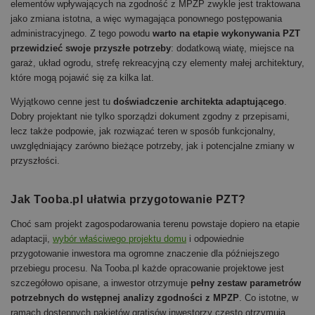
elementów wpływających na zgodność z MPZP zwykle jest traktowana
jako zmiana istotna, a więc wymagająca ponownego postępowania
administracyjnego. Z tego powodu
warto na etapie wykonywania PZT
przewidzieć swoje przyszłe potrzeby
: dodatkową wiatę, miejsce na
garaż, układ ogrodu, strefę rekreacyjną czy elementy małej architektury,
które mogą pojawić się za kilka lat.
Wyjątkowo cenne jest tu
doświadczenie architekta adaptującego
.
Dobry projektant nie tylko sporządzi dokument zgodny z przepisami,
lecz także podpowie, jak rozwiązać teren w sposób funkcjonalny,
uwzględniający zarówno bieżące potrzeby, jak i potencjalne zmiany w
przyszłości.
Jak Tooba.pl ułatwia przygotowanie PZT?
Choć sam projekt zagospodarowania terenu powstaje dopiero na etapie
adaptacji,
wybór właściwego projektu domu
i odpowiednie
przygotowanie inwestora ma ogromne znaczenie dla późniejszego
przebiegu procesu. Na Tooba.pl każde opracowanie projektowe jest
szczegółowo opisane, a inwestor otrzymuje
pełny zestaw parametrów
potrzebnych do wstępnej analizy zgodności z MPZP
. Co istotne, w
ramach dostępnych pakietów gratisów inwestorzy często otrzymują