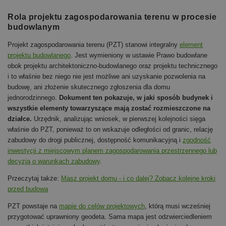
Rola projektu zagospodarowania terenu w procesie
budowlanym
Projekt zagospodarowania terenu (PZT) stanowi integralny
element
projektu budowlanego
. Jest wymieniony w ustawie Prawo budowlane
obok projektu architektoniczno-budowlanego oraz projektu technicznego
i to właśnie bez niego nie jest możliwe ani uzyskanie pozwolenia na
budowę, ani złożenie skutecznego zgłoszenia dla domu
jednorodzinnego.
Dokument ten pokazuje, w jaki sposób budynek i
wszystkie elementy towarzyszące mają zostać rozmieszczone na
działce.
Urzędnik, analizując wniosek, w pierwszej kolejności sięga
właśnie do PZT, ponieważ to on wskazuje odległości od granic, relację
zabudowy do drogi publicznej, dostępność komunikacyjną i
zgodność
inwestycji z miejscowym planem zagospodarowania przestrzennego lub
decyzją o warunkach zabudowy
.
Przeczytaj także:
Masz projekt domu - i co dalej? Zobacz kolejne kroki
przed budową
PZT powstaje na
mapie do celów projektowych
, którą musi wcześniej
przygotować uprawniony geodeta. Sama mapa jest odzwierciedleniem