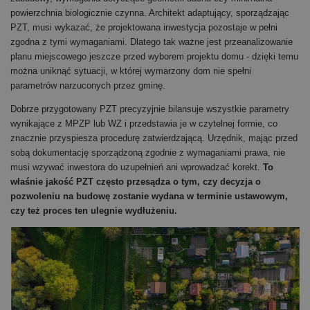
powierzchnia biologicznie czynna. Architekt adaptujący, sporządzając
PZT, musi wykazać, że projektowana inwestycja pozostaje w pełni
zgodna z tymi wymaganiami. Dlatego tak ważne jest przeanalizowanie
planu miejscowego jeszcze przed wyborem projektu domu - dzięki temu
można uniknąć sytuacji, w której wymarzony dom nie spełni
parametrów narzuconych przez gminę.
Dobrze przygotowany PZT precyzyjnie bilansuje wszystkie parametry
wynikające z MPZP lub WZ i przedstawia je w czytelnej formie, co
znacznie przyspiesza procedurę zatwierdzającą. Urzędnik, mając przed
sobą dokumentację sporządzoną zgodnie z wymaganiami prawa, nie
musi wzywać inwestora do uzupełnień ani wprowadzać korekt.
To
właśnie jakość PZT często przesądza o tym, czy decyzja o
pozwoleniu na budowę zostanie wydana w terminie ustawowym,
czy też proces ten ulegnie wydłużeniu.