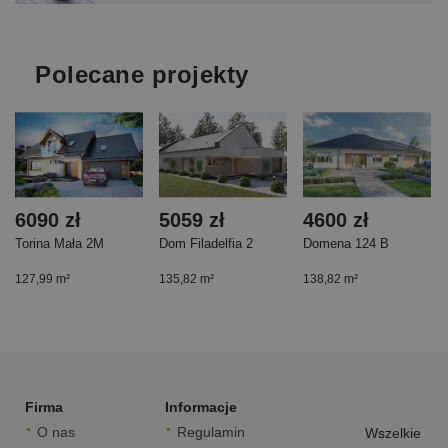
Polecane projekty
6090 zł
5059 zł
4600 zł
Torina Mała 2M
Dom Filadelfia 2
Domena 124 B
127,99 m²
135,82 m²
138,82 m²
Firma
Informacje
O nas
Regulamin
Wszelkie