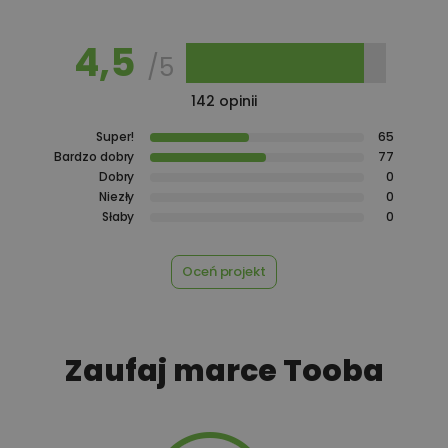
750,00 zł
Pakiet kotłownia na paliwo stałe
4,5
/5
142 opinii
550,00 zł
Pakiet odkurzacz centralny
Super!
65
Bardzo dobry
77
Dobry
0
Niezły
0
550,00 zł
Pakiet ogrzewanie podłogowe
Słaby
0
Oceń projekt
550,00 zł
Pakiet płaszcz wodny
Zaufaj marce Tooba
450,00 zł
Pakiet umów i wniosków