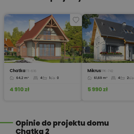
450,00 zł
Okna, żaluzje, rolety
550,00 zł
Pakiet instalacja fotowoltaiczna
550,00 zł
Pakiet instalacja solarna
Chatka
Mikrus
TTI-616
TPK-742
64,2 m²
4
1
0
61,69 m²
4
2
550,00 zł
Pakiet klimatyzacja w domu
4 910 zł
5 990 zł
600,00 zł
Pakiet kosztorys inwestorski
Opinie do projektu domu
Chatka 2