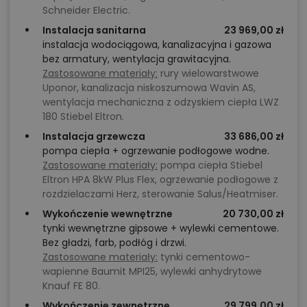
Schneider Electric.
Instalacja sanitarna
23 969,00 zł
instalacja wodociągowa, kanalizacyjna i gazowa
bez armatury, wentylacja grawitacyjna.
Zastosowane materiały:
rury wielowarstwowe
Uponor, kanalizacja niskoszumowa Wavin AS,
wentylacja mechaniczna z odzyskiem ciepła LWZ
180 Stiebel Eltron.
Instalacja grzewcza
33 686,00 zł
pompa ciepła + ogrzewanie podłogowe wodne.
Zastosowane materiały:
pompa ciepła Stiebel
Eltron HPA 8kW Plus Flex, ogrzewanie podłogowe z
rozdzielaczami Herz, sterowanie Salus/Heatmiser.
Wykończenie wewnętrzne
20 730,00 zł
tynki wewnętrzne gipsowe + wylewki cementowe.
Bez gładzi, farb, podłóg i drzwi.
Zastosowane materiały:
tynki cementowo-
wapienne Baumit MPI25, wylewki anhydrytowe
Knauf FE 80.
Wykończenie zewnętrzne
29 799,00 zł