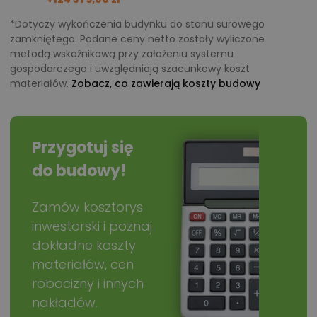
*Dotyczy wykończenia budynku do stanu surowego
zamkniętego. Podane ceny netto zostały wyliczone
metodą wskaźnikową przy założeniu systemu
gospodarczego i uwzględniają szacunkowy koszt
materiałów.
Zobacz, co zawierają koszty budowy
Przygotuj się
do budowy!
Zamów kosztorys
inwestorski i poznaj
dokładne koszty
materiałów, cen
robocizny i innych
nakładów.