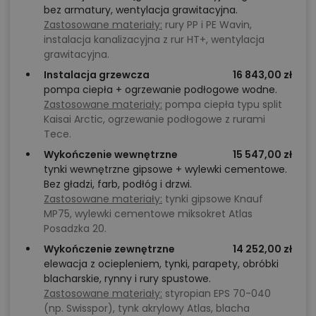
bez armatury, wentylacja grawitacyjna.
Zastosowane materiały:
rury PP i PE Wavin,
instalacja kanalizacyjna z rur HT+, wentylacja
grawitacyjna.
Instalacja grzewcza
16 843,00 zł
pompa ciepła + ogrzewanie podłogowe wodne.
Zastosowane materiały:
pompa ciepła typu split
Kaisai Arctic, ogrzewanie podłogowe z rurami
Tece.
Wykończenie wewnętrzne
15 547,00 zł
tynki wewnętrzne gipsowe + wylewki cementowe.
Bez gładzi, farb, podłóg i drzwi.
Zastosowane materiały:
tynki gipsowe Knauf
MP75, wylewki cementowe miksokret Atlas
Posadzka 20.
Wykończenie zewnętrzne
14 252,00 zł
elewacja z ociepleniem, tynki, parapety, obróbki
blacharskie, rynny i rury spustowe.
Zastosowane materiały:
styropian EPS 70-040
(np. Swisspor), tynk akrylowy Atlas, blacha