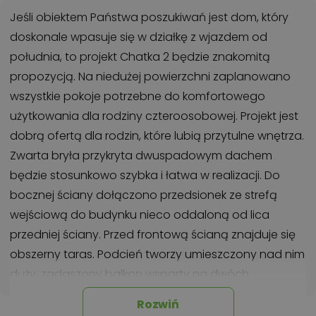
Jeśli obiektem Państwa poszukiwań jest dom, który
doskonale wpasuje się w działkę z wjazdem od
południa, to projekt Chatka 2 będzie znakomitą
propozycją. Na niedużej powierzchni zaplanowano
wszystkie pokoje potrzebne do komfortowego
użytkowania dla rodziny czteroosobowej. Projekt jest
dobrą ofertą dla rodzin, które lubią przytulne wnętrza.
Zwarta bryła przykryta dwuspadowym dachem
będzie stosunkowo szybka i łatwa w realizacji. Do
bocznej ściany dołączono przedsionek ze strefą
wejściową do budynku nieco oddaloną od lica
przedniej ściany. Przed frontową ścianą znajduje się
obszerny taras. Podcień tworzy umieszczony nad nim
duży, zadaszony balkon wsparty na dwóch
kolumnach. Z bocznej połaci dachu wychodzi
Rozwiń
pulpitowa lukarna doświetlająca przestrzeń