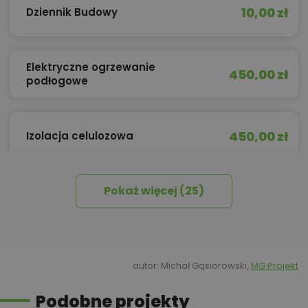
10,00 zł
Dziennik Budowy
Elektryczne ogrzewanie
450,00 zł
podłogowe
450,00 zł
Izolacja celulozowa
Pokaż więcej (25)
500,00 zł
Kominek z DGP
Kredyt hipoteczny z operatem za
800,00 zł
0 zł
autor: Michał Gąsiorowski,
MG Projekt
Podobne projekty