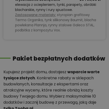
elewacja z ociepleniem, tynki, parapety, obróbki
blacharskie, rynny i rury spustowe.
Zastosowane materiały:
styropian grafitowy
Termo Organika, tynk silikonowy Baumit, blacha
powlekana Plannja, rynny stalowe Galeco STAL,
podbitka z kompozytu Vox.
Pakiet bezpłatnych dodatków
Kupujesz projekt domu, dostajesz
wsparcie warte
tysiące złotych
. Konkretne rabaty w sklepach
budowlanych, konsultacje z ekspertami oraz
atrakcyjne wyceny, które realnie obniżą koszty
budowy Twojego domu. Wybierz maksymalnie 10
dodatków i zacznij budowę z przewagą, jaką daje
tylko Tooba.pl
.