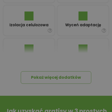
Izolacja celulozowa
Wyceń adaptację
Pakiet umów i
Dziennik Budowy
wniosków
Pokaż więcej dodatków
Tablica informacyjna
Przydomowa
oczyszczalnia
ścieków
Jak uzyskać gratisy w 3 prostych