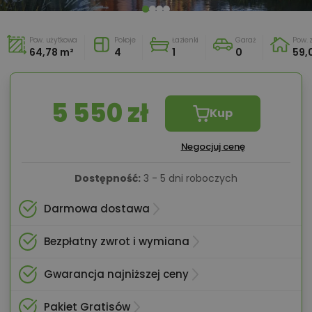
Pow. użytkowa
Pokoje
Łazienki
Garaż
Pow.
64,78 m²
4
1
0
59,
5 550 zł
Kup
Negocjuj cenę
Dostępność:
3 - 5 dni roboczych
Darmowa dostawa
Bezpłatny zwrot i wymiana
Gwarancja najniższej ceny
Pakiet Gratisów