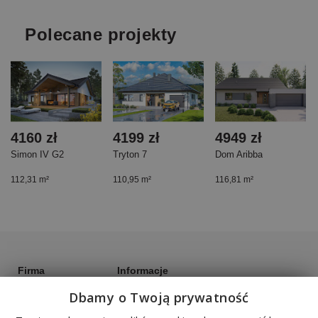
Polecane projekty
4160 zł
4199 zł
4949 zł
Simon IV G2
Tryton 7
Dom Aribba
112,31 m²
110,95 m²
116,81 m²
Firma
Informacje
O nas
Regulamin
Wszelkie
Dbamy o Twoją prywatność
prawa
Kontakt
Polityka cookies
zastrzeżone