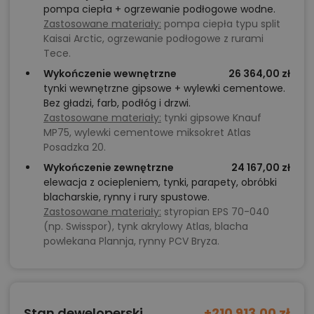
pompa ciepła + ogrzewanie podłogowe wodne.
Zastosowane materiały:
pompa ciepła typu split
Kaisai Arctic, ogrzewanie podłogowe z rurami
Tece.
Wykończenie wewnętrzne
26 364,00 zł
tynki wewnętrzne gipsowe + wylewki cementowe.
Bez gładzi, farb, podłóg i drzwi.
Zastosowane materiały:
tynki gipsowe Knauf
MP75, wylewki cementowe miksokret Atlas
Posadzka 20.
Wykończenie zewnętrzne
24 167,00 zł
elewacja z ociepleniem, tynki, parapety, obróbki
blacharskie, rynny i rury spustowe.
Zastosowane materiały:
styropian EPS 70-040
(np. Swisspor), tynk akrylowy Atlas, blacha
powlekana Plannja, rynny PCV Bryza.
Stan deweloperski
+210 913,00 zł