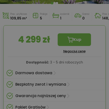
Pow. użytkowa
Pokoje
Łazienki
Garaż
Pow.
109,85 m²
5
1
0
148
4 299 zł
Kup
Negocjuj cenę
Dostępność:
3 - 5 dni roboczych
Darmowa dostawa
Bezpłatny zwrot i wymiana
Gwarancja najniższej ceny
Pakiet Gratisów