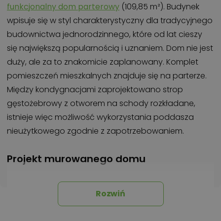
funkcjonalny dom parterowy
(109,85 m²). Budynek
wpisuje się w styl charakterystyczny dla tradycyjnego
budownictwa jednorodzinnego, które od lat cieszy
się największą popularnością i uznaniem. Dom nie jest
duży, ale za to znakomicie zaplanowany. Komplet
pomieszczeń mieszkalnych znajduje się na parterze.
Między kondygnacjami zaprojektowano strop
gęstożebrowy z otworem na schody rozkładane,
istnieje więc możliwość wykorzystania poddasza
nieużytkowego zgodnie z zapotrzebowaniem.
Projekt murowanego domu
Dom jest murowany, zaplanowany na rzucie w
kształcie prostokąta i przekryty dachem
Rozwiń
dwuspadowym z kalenicą równoległą do drogi. Dzięki
prostej formie dom Mokka 6 będzie
nietrudny i