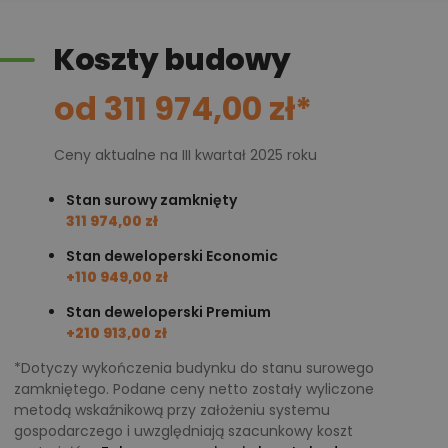
Zadaszony taras to rozwiązanie dla osób, które lubią
Koszty budowy
relaksować się na świeżym powietrzu. Jeżeli nasze
dzieci będą chciały bawić się w ogrodzie - będziemy
od 311 974,00 zł*
mogli mieć je na oku, jednocześnie odpoczywając
przy ulubionej książce. Serdecznie polecamy wziąć
Ceny aktualne na III kwartał 2025 roku
ten projekt pod uwagę, zaufało mu już wielu
inwestorów!
Stan surowy zamknięty
311 974,00 zł
Chcesz uzyskać więcej informacji o tym
Stan deweloperski Economic
projekcie, na przykład:
+110 949,00 zł
Stan deweloperski Premium
polecane przez architekta zmiany,
+210 913,00 zł
możliwości wprowadzania modyfikacji,
*Dotyczy wykończenia budynku do stanu surowego
projekty podobne - o zbliżonym układzie lub
zamkniętego. Podane ceny netto zostały wyliczone
parametrach,
metodą wskaźnikową przy założeniu systemu
gospodarczego i uwzględniają szacunkowy koszt
optymalizacja kosztów budowy domu według