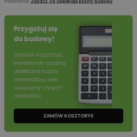
materiałów.
Zobacz, co zawierają koszty budowy
tego projektu,
informacje szczegółowe - np. wymiary
pomieszczeń, instalacje, materiały?
Przygotuj się
do budowy!
Zadzwoń
52 384 49 90
lub
NAPISZ
Zamów kosztorys
inwestorski i poznaj
dokładne koszty
materiałów, cen
robocizny i innych
nakładów.
ZAMÓW KOSZTORYS