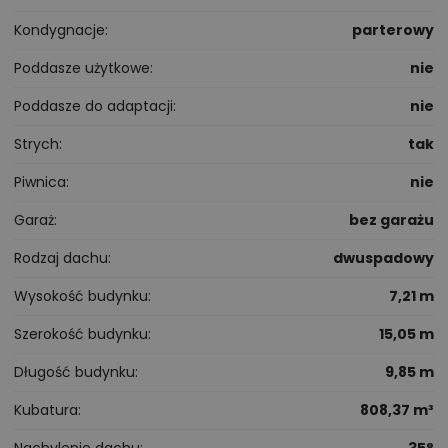
Kondygnacje
parterowy
Poddasze użytkowe
nie
Poddasze do adaptacji
nie
Strych
tak
Piwnica
nie
Garaż
bez garażu
Rodzaj dachu
dwuspadowy
Wysokość budynku
7,21 m
Szerokość budynku
15,05 m
Długość budynku
9,85 m
Kubatura
808,37 m³
Nachylenie dachu
35°