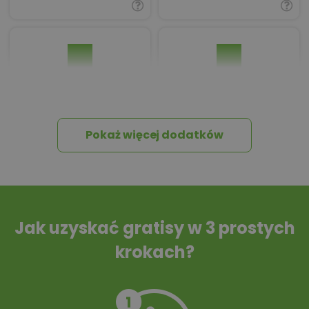
Pakiet umów i
Dziennik Budowy
wniosków
Pokaż więcej dodatków
Tablica informacyjna
Przydomowa
oczyszczalnia
ścieków
Jak uzyskać gratisy w 3 prostych
krokach?
Szambo
10 projektów małej