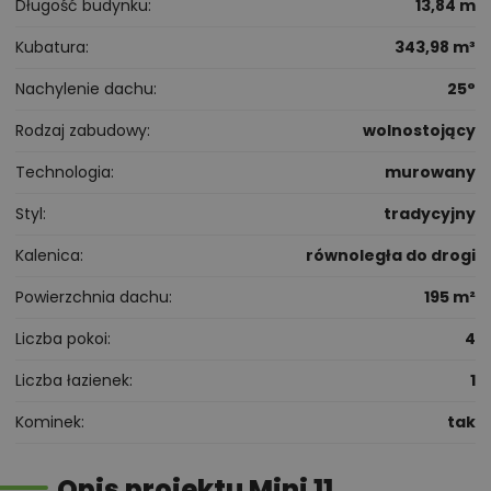
Długość budynku
13,84 m
Kubatura
343,98 m³
Nachylenie dachu
25°
Rodzaj zabudowy
wolnostojący
Technologia
murowany
Styl
tradycyjny
Kalenica
równoległa do drogi
Powierzchnia dachu
195 m²
Liczba pokoi
4
Liczba łazienek
1
Kominek
tak
Opis projektu Mini 11