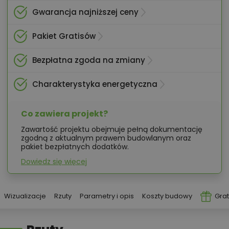
Gwarancja najniższej ceny
Pakiet Gratisów
Bezpłatna zgoda na zmiany
Charakterystyka energetyczna
Co zawiera projekt?
Zawartość projektu obejmuje pełną dokumentację
zgodną z aktualnym prawem budowlanym oraz
pakiet bezpłatnych dodatków.
Dowiedz się więcej
Wizualizacje
Rzuty
Parametry i opis
Koszty budowy
Grat