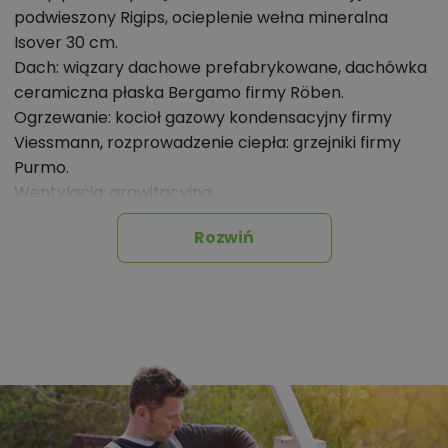
podwieszony Rigips, ocieplenie wełna mineralna
Isover 30 cm.
Dach: wiązary dachowe prefabrykowane, dachówka
ceramiczna płaska Bergamo firmy Röben.
Ogrzewanie: kocioł gazowy kondensacyjny firmy
Viessmann, rozprowadzenie ciepła: grzejniki firmy
Purmo.
Wentylacja: grawitacyjna.
Elewacje: tynk cienkowarstwowy mineralny w kolorze
Rozwiń
białym TO-PA001 z palety firmy Termo Organika,
okładzina klinkierowa typ OSLO, MONTBLANC LUB
ISLAND firmy Röben.
Stolarka: drewniana, PVC lub aluminiowa, rolety
zewnętrzne w systemie CleverBox firmy
BeClever, drzwi wejściowe firmy Hörmann.
Okna połaciowe: świetlik dachowy firmy VELUX.
Otoczenie: kostka betonowa i płyty tarasowe firmy
Libet.