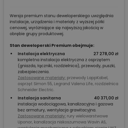
Wersja premium stanu deweloperskiego uwzględnia
instalacje, urządzenia i materiały z wyższej półki
cenowej, wyróżniające się najwyższą jakością w
obrębie grupy produktowej.
Stan deweloperski Premium obejmuje:
Instalacja elektryczna
27 278,00 zł
kompletna instalacja elektryczna z osprzętem
(gniazda, łączniki, rozdzielnica), przewody, puszki,
zabezpieczenia.
Zastosowane materiały:
przewody LappKabel,
osprzęt Simon 55, Legrand Valena Life, rozdzielnica
Schneider Electric.
Instalacja sanitarna
40 371,00 zł
instalacja wodociągowa, kanalizacyjna i gazowa
bez armatury, wentylacja grawitacyjna.
Zastosowane materiały:
rury wielowarstwowe
Uponor, kanalizacja niskoszumowa Wavin AS,