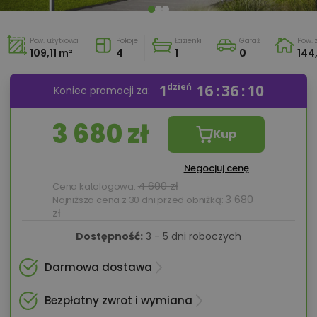
Pow. użytkowa
Pokoje
Łazienki
Garaż
Pow.
109,11 m²
4
1
0
144
1
dzień
16
36
09
Koniec promocji za:
3 680 zł
Kup
Negocjuj cenę
4 600 zł
Cena katalogowa:
3 680
Najniższa cena z 30 dni przed obniżką:
zł
Dostępność:
3 - 5 dni roboczych
Darmowa dostawa
Bezpłatny zwrot i wymiana