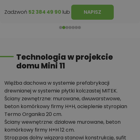
Zadzwoń
52 384 49 90
lub
NAPISZ
Technologia w projekcie
domu Mini 11
Więźba dachowa w systemie prefabrykacji
drewnianej w systemie płytki kolczastej MITEK.
Ściany zewnętrzne: murowane, dwuwarstwowe,
beton komórkowy firmy H+H, ocieplenie styropian
Termo Organika 20 cm.
Ściany wewnętrzne: działowe murowane, beton
komórkowy firmy H+H 12 cm.
Strop:pas dolny wiązara stanowi konstrukcję, sufit