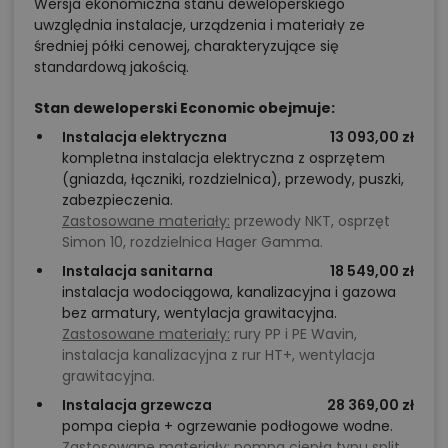
Wersja ekonomiczna stanu deweloperskiego
uwzględnia instalacje, urządzenia i materiały ze
średniej półki cenowej, charakteryzujące się
standardową jakością.
Stan deweloperski Economic obejmuje:
Instalacja elektryczna
13 093,00 zł
kompletna instalacja elektryczna z osprzętem
(gniazda, łączniki, rozdzielnica), przewody, puszki,
zabezpieczenia.
Zastosowane materiały:
przewody NKT, osprzęt
Simon 10, rozdzielnica Hager Gamma.
Instalacja sanitarna
18 549,00 zł
instalacja wodociągowa, kanalizacyjna i gazowa
bez armatury, wentylacja grawitacyjna.
Zastosowane materiały:
rury PP i PE Wavin,
instalacja kanalizacyjna z rur HT+, wentylacja
grawitacyjna.
Instalacja grzewcza
28 369,00 zł
pompa ciepła + ogrzewanie podłogowe wodne.
Zastosowane materiały:
pompa ciepła typu split