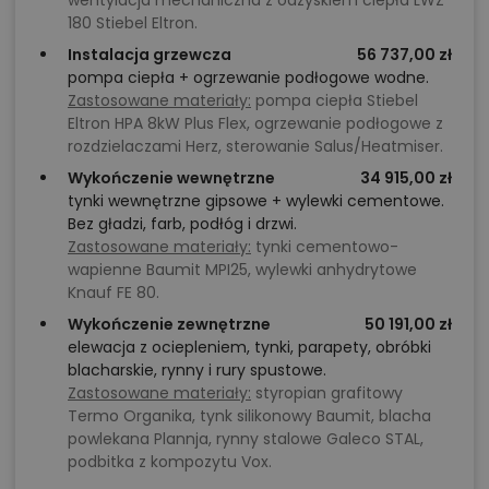
wentylacja mechaniczna z odzyskiem ciepła LWZ
180 Stiebel Eltron.
Instalacja grzewcza
56 737,00 zł
pompa ciepła + ogrzewanie podłogowe wodne.
Zastosowane materiały:
pompa ciepła Stiebel
Eltron HPA 8kW Plus Flex, ogrzewanie podłogowe z
rozdzielaczami Herz, sterowanie Salus/Heatmiser.
Wykończenie wewnętrzne
34 915,00 zł
tynki wewnętrzne gipsowe + wylewki cementowe.
Bez gładzi, farb, podłóg i drzwi.
Zastosowane materiały:
tynki cementowo-
wapienne Baumit MPI25, wylewki anhydrytowe
Knauf FE 80.
Wykończenie zewnętrzne
50 191,00 zł
elewacja z ociepleniem, tynki, parapety, obróbki
blacharskie, rynny i rury spustowe.
Zastosowane materiały:
styropian grafitowy
Termo Organika, tynk silikonowy Baumit, blacha
powlekana Plannja, rynny stalowe Galeco STAL,
podbitka z kompozytu Vox.