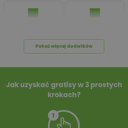
Pakiet umów i
Dziennik Budowy
wniosków
Pokaż więcej dodatków
Tablica informacyjna
Przydomowa
oczyszczalnia
ścieków
Jak uzyskać gratisy w 3 prostych
krokach?
Szambo
10 projektów małej
architektury
ogrodowej