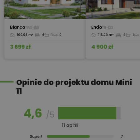
450,00 zł
Izolacja celulozowa
Bianco
Endo
TWS-159
TBI-123
109,96 m²
4
1
0
113,29 m²
4
1
1 200,00 zł
Kosztorys stan deweloperski
3 699 zł
4 900 zł
1 000,00 zł
Koszty wymiany projektu
Opinie do projektu domu Mini
11
Kredyt hipoteczny z operatem za
800,00 zł
0 zł
4,6
/5
11 opinii
400,00 zł
Ogrodzenie domu
Super!
7