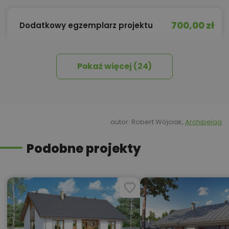
700,00 zł
Dodatkowy egzemplarz projektu
Pokaż więcej (24)
10,00 zł
Dziennik Budowy
Elektryczne ogrzewanie
450,00 zł
podłogowe
autor: Robert Wójciak,
Archipelag
Podobne projekty
Instalacja zagospodarowania
500,00 zł
wody deszczowej
1 000,00 zł
Inteligentny dom