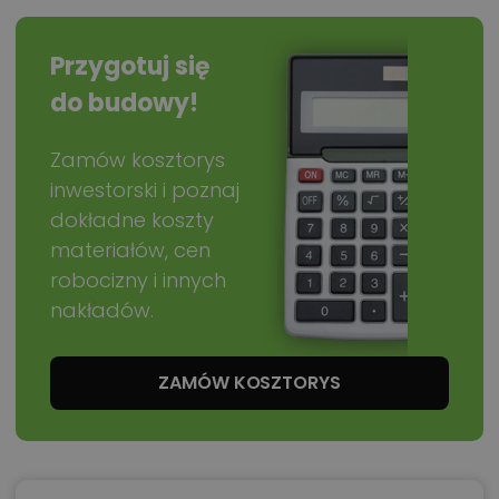
Przygotuj się
do budowy!
Zamów kosztorys
inwestorski i poznaj
dokładne koszty
materiałów, cen
robocizny i innych
nakładów.
ZAMÓW KOSZTORYS