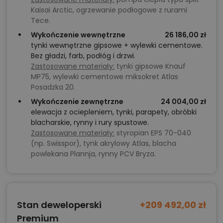
Kaisai Arctic, ogrzewanie podłogowe z rurami
Tece.
Wykończenie wewnętrzne
26 186,00 zł
tynki wewnętrzne gipsowe + wylewki cementowe.
Bez gładzi, farb, podłóg i drzwi.
Zastosowane materiały:
tynki gipsowe Knauf
MP75, wylewki cementowe miksokret Atlas
Posadzka 20.
Wykończenie zewnętrzne
24 004,00 zł
elewacja z ociepleniem, tynki, parapety, obróbki
blacharskie, rynny i rury spustowe.
Zastosowane materiały:
styropian EPS 70-040
(np. Swisspor), tynk akrylowy Atlas, blacha
powlekana Plannja, rynny PCV Bryza.
Stan deweloperski
+209 492,00 zł
Premium