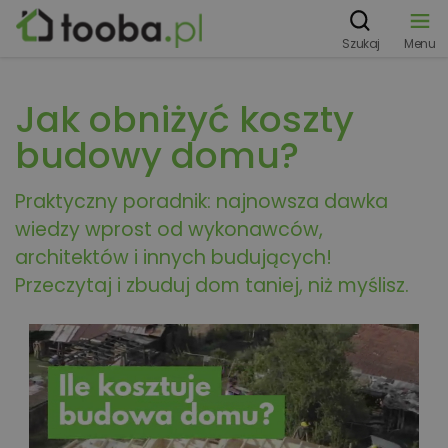
Szukaj
Menu
Jak obniżyć koszty
budowy domu?
Praktyczny poradnik: najnowsza dawka
wiedzy wprost od wykonawców,
architektów i innych budujących!
Przeczytaj i zbuduj dom taniej, niż myślisz.