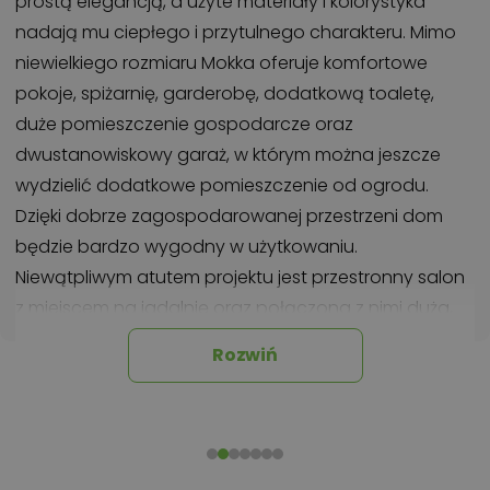
prostą elegancją, a użyte materiały i kolorystyka
nadają mu ciepłego i przytulnego charakteru. Mimo
niewielkiego rozmiaru Mokka oferuje komfortowe
pokoje, spiżarnię, garderobę, dodatkową toaletę,
duże pomieszczenie gospodarcze oraz
dwustanowiskowy garaż, w którym można jeszcze
wydzielić dodatkowe pomieszczenie od ogrodu.
Dzięki dobrze zagospodarowanej przestrzeni dom
będzie bardzo wygodny w użytkowaniu.
Niewątpliwym atutem projektu jest przestronny salon
z miejscem na jadalnię oraz połączona z nimi duża,
ustawna kuchnia. Dom posiada trzy sypialnie,
Rozwiń
łazienkę z miejscem na pralkę oraz garderobę.
Na uwagę zasługuje duży zadaszony taras i ganek.
Aby ułatwić adaptację strychu, zaprojektowano
schody na poddasze. Można je również w łatwy