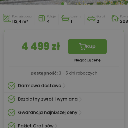
Pow. użytkowa
Pokoje
Łazienki
Garaż
Pow.
112,4 m²
4
1
2
208
4 499 zł
Kup
Negocjuj cenę
Dostępność:
3 - 5 dni roboczych
Darmowa dostawa
Bezpłatny zwrot i wymiana
Gwarancja najniższej ceny
Pakiet Gratisów