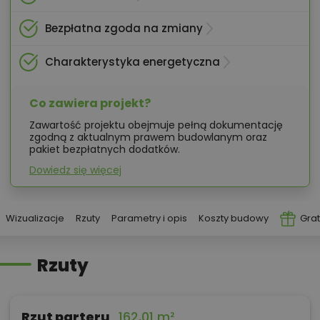
Bezpłatna zgoda na zmiany
Charakterystyka energetyczna
Co zawiera projekt?
Zawartość projektu obejmuje pełną dokumentację
zgodną z aktualnym prawem budowlanym oraz
pakiet bezpłatnych dodatków.
Dowiedz się więcej
Wizualizacje
Rzuty
Parametry i opis
Koszty budowy
Grat
Rzuty
Rzut parteru
162,01 m²