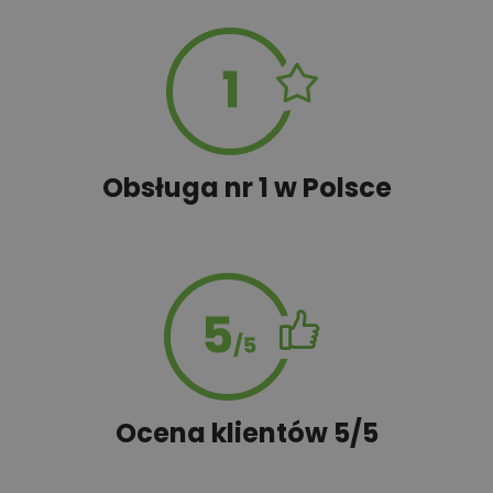
50,00 zł
Tablica informacyjna
100,00 zł
Wyceń adaptację
Obsługa nr 1 w Polsce
490,00 zł
Wymiana projektu
Zestawienie materiałów (do
50,00 zł
projektów z gotowym
kosztorysem)
Ocena klientów 5/5