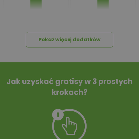
Pakiet umów i
Dziennik Budowy
wniosków
Pokaż więcej dodatków
Tablica informacyjna
Przydomowa
oczyszczalnia
ścieków
Jak uzyskać gratisy w 3 prostych
krokach?
Szambo
10 projektów małej
architektury
ogrodowej