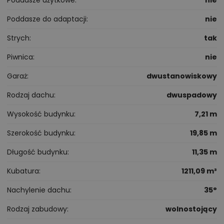
Poddasze użytkowe
nie
Poddasze do adaptacji
nie
Strych
tak
Piwnica
nie
Garaż
dwustanowiskowy
Rodzaj dachu
dwuspadowy
Wysokość budynku
7,21 m
Szerokość budynku
19,85 m
Długość budynku
11,35 m
Kubatura
1211,09 m³
Nachylenie dachu
35°
Rodzaj zabudowy
wolnostojący