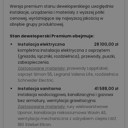
Wersja premium stanu deweloperskiego uwzględnia
instalacje, urządzenia i materiały z wyższej półki
cenowej, wyróżniające się najwyższą jakością w
obrębie grupy produktowej.
Stan deweloperski Premium obejmuje:
Instalacja elektryczna
28 100,00 zł
kompletna instalacja elektryczna z osprzętem
(gniazda, łączniki, rozdzielnica), przewody, puszki,
zabezpieczenia.
Zastosowane materiały:
przewody LappKabel,
osprzęt Simon 55, Legrand Valena Life, rozdzielnica
Schneider Electric.
Instalacja sanitarna
41 588,00 zł
instalacja wodociągowa, kanalizacyjna i gazowa
bez armatury, wentylacja grawitacyjna.
Zastosowane materiały:
rury wielowarstwowe
Uponor, kanalizacja niskoszumowa Wavin AS,
wentylacja mechaniczna z odzyskiem ciepła LWZ
180 Stiebel Eltron.