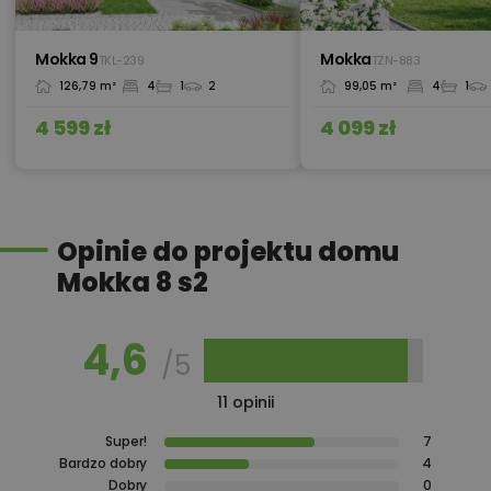
450,00 zł
Okna, żaluzje, rolety
Mokka 9
Mokka
TKL-239
TZN-883
126,79 m²
4
1
2
99,05 m²
4
1
450,00 zł
Pakiet umów i wniosków
4 599 zł
4 099 zł
450,00 zł
Pompa ciepła
Opinie do projektu domu
Mokka 8 s2
Przydomowa oczyszczalnia
450,00 zł
ścieków
4,6
/5
11 opinii
450,00 zł
Płyta styropianowa na wymiar
Super!
7
Bardzo dobry
4
Dobry
0