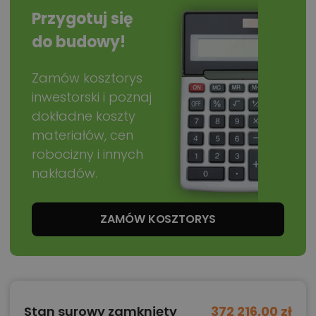
Przygotuj się
do budowy!
Zamów kosztorys
inwestorski i poznaj
dokładne koszty
materiałów, cen
robocizny i innych
nakładów.
ZAMÓW KOSZTORYS
Stan surowy zamknięty
372 216,00 zł