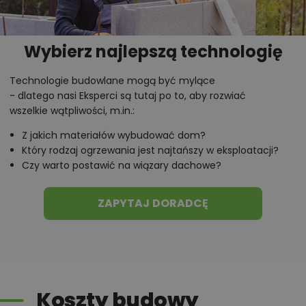
możliwości wprowadzania modyfikacji,
projekty podobne - o zbliżonym układzie lub
Wybierz najlepszą technologię
parametrach,
optymalizacja kosztów budowy domu według
Technologie budowlane mogą być mylące
tego projektu,
- dlatego nasi Eksperci są tutaj po to, aby rozwiać
informacje szczegółowe - np. wymiary
wszelkie wątpliwości, m.in.:
pomieszczeń, instalacje, materiały?
Z jakich materiałów wybudować dom?
Który rodzaj ogrzewania jest najtańszy w eksploatacji?
Czy warto postawić na wiązary dachowe?
Zadzwoń
52 384 49 90
lub
NAPISZ
ZAPYTAJ DORADCĘ
Koszty budowy