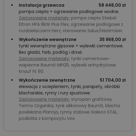
Instalacja grzewcza
58 448,00 zł
pompa ciepła + ogrzewanie podłogowe wodne.
Zastosowane materiały:
pompa ciepła Stiebel
Eltron HPA 8kW Plus Flex, ogrzewanie podłogowe z
rozdzielaczami Herz, sterowanie Salus/Heatmiser.
Wykończenie wewnętrzne
35 968,00 zł
tynki wewnętrzne gipsowe + wylewki cementowe.
Bez gładzi, farb, podłóg i drzwi.
Zastosowane materiały:
tynki cementowo-
wapienne Baumit MPI25, wylewki anhydrytowe
Knauf FE 80.
Wykończenie zewnętrzne
51 704,00 zł
elewacja z ociepleniem, tynki, parapety, obróbki
blacharskie, rynny i rury spustowe.
Zastosowane materiały:
styropian grafitowy
Termo Organika, tynk silikonowy Baumit, blacha
powlekana Plannja, rynny stalowe Galeco STAL,
podbitka z kompozytu Vox.