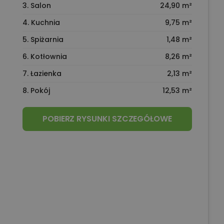
3. Salon
24,90 m²
4. Kuchnia
9,75 m²
5. Spiżarnia
1,48 m²
6. Kotłownia
8,26 m²
7. Łazienka
2,13 m²
8. Pokój
12,53 m²
POBIERZ RYSUNKI SZCZEGÓŁOWE