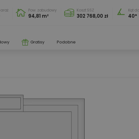
araż
Pow. zabudowy
Koszt SSZ
Kąt d
0
94,81 m²
302 768,00 zł
40°
dowy
Gratisy
Podobne