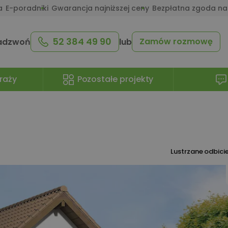
a
E-poradniki
Gwarancja najniższej ceny
Bezpłatna zgoda na
52 384 49 90
Zamów rozmowę
adzwoń
lub
raży
Pozostałe projekty
Lustrzane odbici