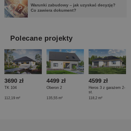
Warunki zabudowy – jak uzyskać decyzję?
Co zawiera dokument?
Polecane projekty
3690 zł
4499 zł
4599 zł
TK 104
Oberon 2
Heros 3 z garażem 2-
st.
112,19 m²
135,55 m²
118,2 m²