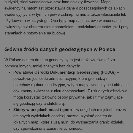
budynki, sieci wodociągowe oraz inne obiekty fizyczne. Mapa
ewidencyjna natomiast przedstawia dane o poszczególnych działkach
ewidencyjnych, w tym ich powierzchnię, numer, a także właściciela lub
użytkownika wieczystego. Oba typy map są kluczowe w procesach
związanych z obrotem nieruchomościami, podziałami gruntów, jak i przy
staraniach o pozwolenie na budowę​.
Główne źródła danych geodezyjnych w Polsce
W Polsce dostęp do map geodezyjnych jest możliwy również za
pomocą innych, mniej znanych baz danych:
Powiatowe Ośrodki Dokumentacji Geodezyjnej (PODGi)
–
powiatowe jednostki administracyjne, które gromadzą i
przechowują dane geodezyjne, w tym mapy ewidencyjne i aktualne
dokumenty związane z nieruchomościami. Z usług tych ośrodków
mogą korzystać zarówno osoby prywatne, jak i firmy zajmujące
się geodezją czy architekturą.
Zbiory w urzędach miast i gmin
– w urzędach miejskich oraz w
gminnych wydziałach geodezji można uzyskać dostęp do
lokalnych map, które służą m.in. do wyznaczania granic działek,
czy sprawdzania statusu nieruchomości.