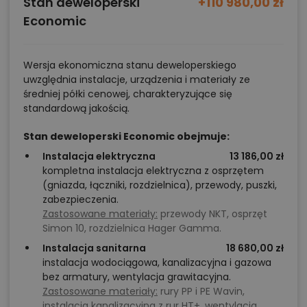
Stan deweloperski
+110 980,00 zł
Economic
Wersja ekonomiczna stanu deweloperskiego
uwzględnia instalacje, urządzenia i materiały ze
średniej półki cenowej, charakteryzujące się
standardową jakością.
Stan deweloperski Economic obejmuje:
Instalacja elektryczna
13 186,00 zł
kompletna instalacja elektryczna z osprzętem
(gniazda, łączniki, rozdzielnica), przewody, puszki,
zabezpieczenia.
Zastosowane materiały:
przewody NKT, osprzęt
Simon 10, rozdzielnica Hager Gamma.
Instalacja sanitarna
18 680,00 zł
instalacja wodociągowa, kanalizacyjna i gazowa
bez armatury, wentylacja grawitacyjna.
Zastosowane materiały:
rury PP i PE Wavin,
instalacja kanalizacyjna z rur HT+, wentylacja