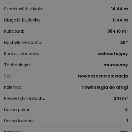
Szerokość budynku
14,44 m
Długość budynku
11,44 m
Kubatura
384,16 m³
Nachylenie dachu
25°
Rodzaj zabudowy
wolnostojący
Technologia
murowany
Styl
nowoczesna elewacja
Kalenica
równoległa do drogi
Powierzchnia dachu
241 m²
Liczba pokoi
4
Liczba łazienek
1
Kominek
tak