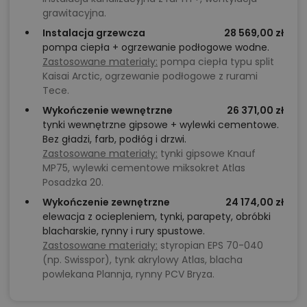
grawitacyjna.
Instalacja grzewcza
28 569,00 zł
pompa ciepła + ogrzewanie podłogowe wodne.
Zastosowane materiały:
pompa ciepła typu split
Kaisai Arctic, ogrzewanie podłogowe z rurami
Tece.
Wykończenie wewnętrzne
26 371,00 zł
tynki wewnętrzne gipsowe + wylewki cementowe.
Bez gładzi, farb, podłóg i drzwi.
Zastosowane materiały:
tynki gipsowe Knauf
MP75, wylewki cementowe miksokret Atlas
Posadzka 20.
Wykończenie zewnętrzne
24 174,00 zł
elewacja z ociepleniem, tynki, parapety, obróbki
blacharskie, rynny i rury spustowe.
Zastosowane materiały:
styropian EPS 70-040
(np. Swisspor), tynk akrylowy Atlas, blacha
powlekana Plannja, rynny PCV Bryza.