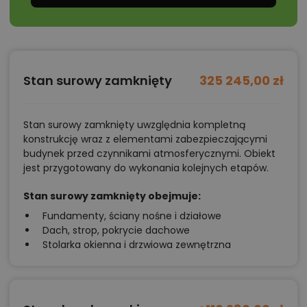
przebiegnie szybko i tanio, a koszty eksploatacyjne
nie będą wysokie.
Chcesz uzyskać więcej informacji o tym
Stan surowy zamknięty
325 245,00 zł
projekcie, na przykład:
polecane przez architekta zmiany,
Stan surowy zamknięty uwzględnia kompletną
możliwości wprowadzania modyfikacji,
konstrukcję wraz z elementami zabezpieczającymi
budynek przed czynnikami atmosferycznymi. Obiekt
projekty podobne - o zbliżonym układzie lub
jest przygotowany do wykonania kolejnych etapów.
parametrach,
optymalizacja kosztów budowy domu według
Stan surowy zamknięty obejmuje:
tego projektu,
Fundamenty, ściany nośne i działowe
Dach, strop, pokrycie dachowe
informacje szczegółowe - np. wymiary
Stolarka okienna i drzwiowa zewnętrzna
pomieszczeń, instalacje, materiały?
Zadzwoń
52 384 49 90
lub
NAPISZ