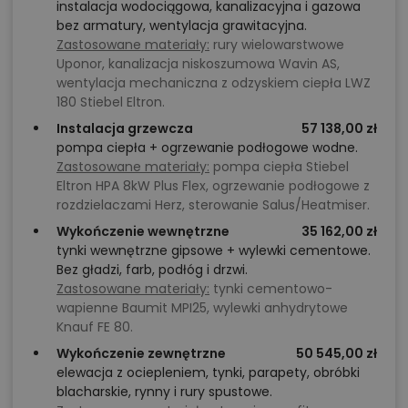
instalacja wodociągowa, kanalizacyjna i gazowa
bez armatury, wentylacja grawitacyjna.
Zastosowane materiały:
rury wielowarstwowe
Uponor, kanalizacja niskoszumowa Wavin AS,
wentylacja mechaniczna z odzyskiem ciepła LWZ
180 Stiebel Eltron.
Instalacja grzewcza
57 138,00 zł
pompa ciepła + ogrzewanie podłogowe wodne.
Zastosowane materiały:
pompa ciepła Stiebel
Eltron HPA 8kW Plus Flex, ogrzewanie podłogowe z
rozdzielaczami Herz, sterowanie Salus/Heatmiser.
Wykończenie wewnętrzne
35 162,00 zł
tynki wewnętrzne gipsowe + wylewki cementowe.
Bez gładzi, farb, podłóg i drzwi.
Zastosowane materiały:
tynki cementowo-
wapienne Baumit MPI25, wylewki anhydrytowe
Knauf FE 80.
Wykończenie zewnętrzne
50 545,00 zł
elewacja z ociepleniem, tynki, parapety, obróbki
blacharskie, rynny i rury spustowe.