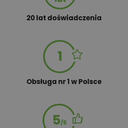
Projekt instalacji
1 000,00 zł
20 lat doświadczenia
fotowoltaicznej
Projekt prefabrykowanej więźby
200,00 zł
dachowej
Przydomowa oczyszczalnia
450,00 zł
ścieków
Obsługa nr 1 w Polsce
450,00 zł
Płyta styropianowa na wymiar
Rabat 10% na zakupy w
100,00 zł
Castorama