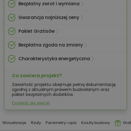
Bezpłatny zwrot i wymiana
Gwarancja najniższej ceny
Pakiet Gratisów
Bezpłatna zgoda na zmiany
Charakterystyka energetyczna
Co zawiera projekt?
Zawartość projektu obejmuje pełną dokumentację
zgodną z aktualnym prawem budowlanym oraz
pakiet bezpłatnych dodatków.
Dowiedz się więcej
Wizualizacje
Rzuty
Parametry i opis
Koszty budowy
Grat