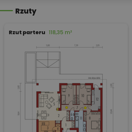
Rzuty
Rzut parteru
118,35 m²