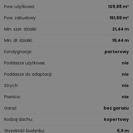
Pow. użytkowa
109,88 m²
Pow. zabudowy
151,69 m²
Min. szer. działki
21,44 m
Min. dł. działki
19,44 m
Kondygnacje
parterowy
Poddasze użytkowe
nie
Poddasze do adaptacji
nie
Strych
nie
Piwnica
nie
Garaż
bez garażu
Rodzaj dachu
kopertowy
Wysokość budynku
6,5 m