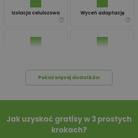
Izolacja celulozowa
Wyceń adaptację
Pakiet umów i
Dziennik Budowy
wniosków
Pokaż więcej dodatków
Tablica informacyjna
Przydomowa
oczyszczalnia
ścieków
Jak uzyskać gratisy w 3 prostych
krokach?