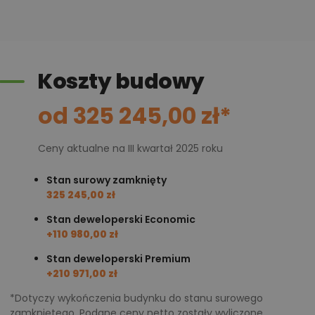
domu nie będzie się tak szybko nagrzewać w czasie
upałów.
Stylowa elewacja
Koszty budowy
Projekt domu Mini 4 Energo prezentuje tani w budowie
od 325 245,00 zł*
dom, który uwodzi swoją przytulnością. Wyjątkowy
urok budynek zawdzięcza niebanalnej elewacji, która
Ceny aktualne na III kwartał 2025 roku
stylowo łączy elegancką biel z modną szarością i
drewnianymi elementami. Budynek posiada
Stan surowy zamknięty
325 245,00 zł
nieskomplikowaną konstrukcję, opartą na rzucie
prostokąta oraz elegancki dach kopertowy. Prosta
Stan deweloperski Economic
+110 980,00 zł
forma, klasyczny, czterospadowy dach, a w środku –
wspaniale rozplanowane wnętrze z czytelnym
Stan deweloperski Premium
+210 971,00 zł
podziałem stref zapewniają domownikom codzienną
wygodę i ekonomiczny komfort cieplny. Dach
*Dotyczy wykończenia budynku do stanu surowego
zamkniętego. Podane ceny netto zostały wyliczone