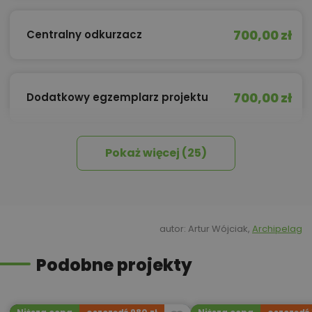
700,00 zł
Centralny odkurzacz
700,00 zł
Dodatkowy egzemplarz projektu
Pokaż więcej (25)
10,00 zł
Dziennik Budowy
Elektryczne ogrzewanie
450,00 zł
podłogowe
autor: Artur Wójciak,
Archipelag
Podobne projekty
Instalacja zagospodarowania
500,00 zł
wody deszczowej