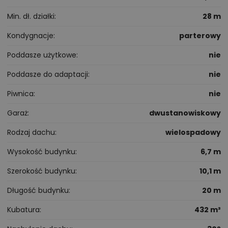
Min. dł. działki
28 m
Kondygnacje
parterowy
Poddasze użytkowe
nie
Poddasze do adaptacji
nie
Piwnica
nie
Garaż
dwustanowiskowy
Rodzaj dachu
wielospadowy
Wysokość budynku
6,7 m
Szerokość budynku
10,1 m
Długość budynku
20 m
Kubatura
432 m³