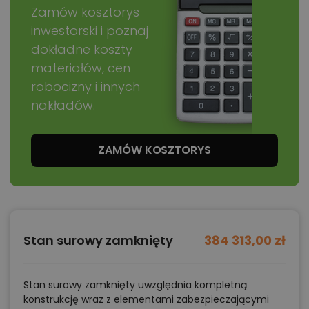
Zamów kosztorys
inwestorski i poznaj
dokładne koszty
materiałów, cen
robocizny i innych
nakładów.
ZAMÓW KOSZTORYS
Stan surowy zamknięty
384 313,00 zł
Stan surowy zamknięty uwzględnia kompletną
konstrukcję wraz z elementami zabezpieczającymi