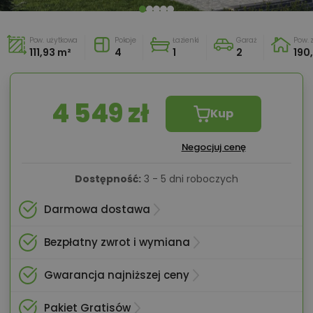
Pow. użytkowa
Pokoje
Łazienki
Garaż
Pow.
111,93 m²
4
1
2
190
4 549 zł
Kup
Negocjuj cenę
Dostępność:
3 - 5 dni roboczych
Darmowa dostawa
Bezpłatny zwrot i wymiana
Gwarancja najniższej ceny
Pakiet Gratisów