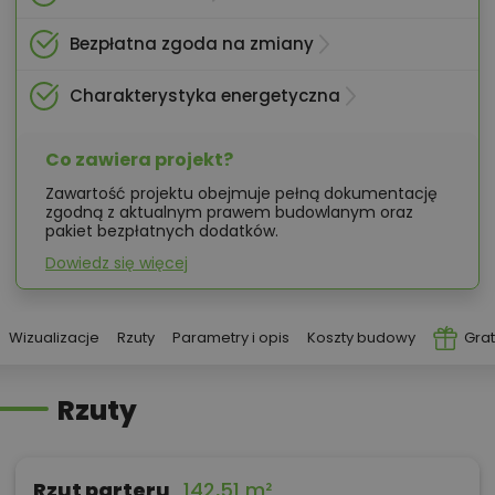
Bezpłatna zgoda na zmiany
Charakterystyka energetyczna
Co zawiera projekt?
Zawartość projektu obejmuje pełną dokumentację
zgodną z aktualnym prawem budowlanym oraz
pakiet bezpłatnych dodatków.
Dowiedz się więcej
Wizualizacje
Rzuty
Parametry i opis
Koszty budowy
Grat
Rzuty
Rzut parteru
142,51 m²