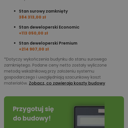
standardowej, nie lustrzanej.
Stan surowy zamknięty
Chcesz uzyskać więcej informacji o tym
384 313,00 zł
projekcie, na przykład:
Stan deweloperski Economic
+113 050,00 zł
polecane przez architekta zmiany,
Stan deweloperski Premium
możliwości wprowadzania modyfikacji,
+214 907,00 zł
projekty podobne - o zbliżonym układzie lub
*Dotyczy wykończenia budynku do stanu surowego
parametrach,
zamkniętego. Podane ceny netto zostały wyliczone
optymalizacja kosztów budowy domu według
metodą wskaźnikową przy założeniu systemu
gospodarczego i uwzględniają szacunkowy koszt
tego projektu,
materiałów.
Zobacz, co zawierają koszty budowy
informacje szczegółowe - np. wymiary
pomieszczeń, instalacje, materiały?
Przygotuj się
Zadzwoń
52 384 49 90
lub
NAPISZ
do budowy!