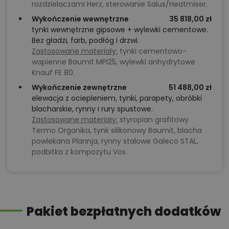
rozdzielaczami Herz, sterowanie Salus/Heatmiser.
Wykończenie wewnętrzne
35 818,00 zł
tynki wewnętrzne gipsowe + wylewki cementowe.
Bez gładzi, farb, podłóg i drzwi.
Zastosowane materiały:
tynki cementowo-
wapienne Baumit MPI25, wylewki anhydrytowe
Knauf FE 80.
Wykończenie zewnętrzne
51 488,00 zł
elewacja z ociepleniem, tynki, parapety, obróbki
blacharskie, rynny i rury spustowe.
Zastosowane materiały:
styropian grafitowy
Termo Organika, tynk silikonowy Baumit, blacha
powlekana Plannja, rynny stalowe Galeco STAL,
podbitka z kompozytu Vox.
Pakiet bezpłatnych dodatków