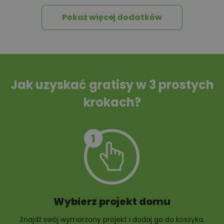
Pokaż więcej dodatków
Tablica informacyjna
Przydomowa
oczyszczalnia
ścieków
Jak uzyskać gratisy w 3 prostych
krokach?
Szambo
10 projektów małej
architektury
ogrodowej
Wybierz projekt domu
Znajdź swój wymarzony projekt i dodaj go do koszyka.