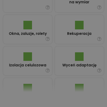
na wymiar
Okna, żaluzje, rolety
Rekuperacja
Izolacja celulozowa
Wyceń adaptację
Pakiet umów i
Dziennik Budowy
wniosków