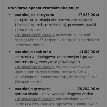
Stan deweloperski Premium obejmuje:
Instalacja elektryczna
27 983,00 zł
kompletna instalacja elektryczna z osprzętem
(gniazda, łączniki, rozdzielnica), przewody, puszki,
zabezpieczenia.
Zastosowane materiały:
przewody LappKabel,
osprzęt Simon 55, Legrand Valena Life, rozdzielnica
Schneider Electric.
Instalacja sanitarna
41 414,00 zł
instalacja wodociągowa, kanalizacyjna i gazowa
bez armatury, wentylacja grawitacyjna.
Zastosowane materiały:
rury wielowarstwowe
Uponor, kanalizacja niskoszumowa Wavin AS,
wentylacja mechaniczna z odzyskiem ciepła LWZ
180 Stiebel Eltron.
Instalacja grzewcza
58 204,00 zł
pompa ciepła + ogrzewanie podłogowe wodne.
Zastosowane materiały:
pompa ciepła Stiebel
Eltron HPA 8kW Plus Flex, ogrzewanie podłogowe z