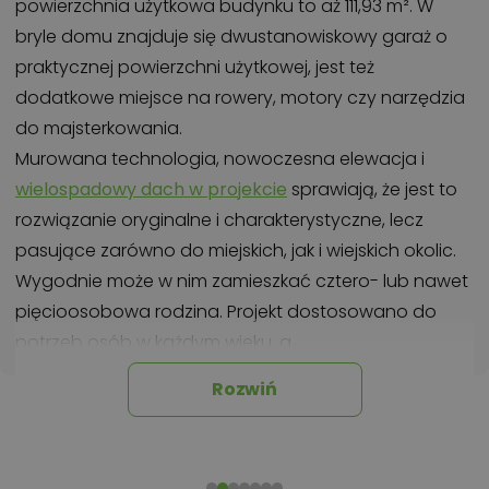
powierzchnia użytkowa budynku to aż 111,93 m². W
bryle domu znajduje się dwustanowiskowy garaż o
praktycznej powierzchni użytkowej, jest też
dodatkowe miejsce na rowery, motory czy narzędzia
do majsterkowania.
Murowana technologia, nowoczesna elewacja i
wielospadowy dach w projekcie
sprawiają, że jest to
rozwiązanie oryginalne i charakterystyczne, lecz
pasujące zarówno do miejskich, jak i wiejskich okolic.
Wygodnie może w nim zamieszkać cztero- lub nawet
pięcioosobowa rodzina. Projekt dostosowano do
potrzeb osób w każdym wieku, a
dzięki zaplanowaniu
wszystkich pomieszczeń na
Rozwiń
parterze
, jest odpowiedni dla starszych inwestorów
oraz dzieci.