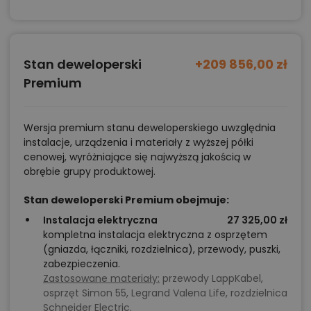
otworzyć salon na ogród w cieplejsze miesiące.
Wydzielenie w pralni zamkniętej zabudowy
gospodarczej z suszarką i systemem
Stan deweloperski
+209 856,00 zł
przechowywania pościeli lub ręczników.
Premium
Przeszklone drzwi do gabinetu – więcej światła
dziennego, ale nadal możliwość pracy w spokoju.
Lamelowe przesłony w salonie dla delikatnego
Wersja premium stanu deweloperskiego uwzględnia
instalacje, urządzenia i materiały z wyższej półki
zonowania strefy wypoczynku i jadalni.
cenowej, wyróżniające się najwyższą jakością w
obrębie grupy produktowej.
Dlaczego ten projekt jest wygodny w
Stan deweloperski Premium obejmuje:
realizacji?
Instalacja elektryczna
27 325,00 zł
Kordian Nano opiera się na regularnej bryle,
dachu
kompletna instalacja elektryczna z osprzętem
(gniazda, łączniki, rozdzielnica), przewody, puszki,
czterospadowym
o nachyleniu 30° i powtarzalnych
zabezpieczenia.
detalach konstrukcyjnych.
Taka prostota jest
Zastosowane materiały:
przewody LappKabel,
korzystna finansowo i wykonawczo
. Dzięki temu
osprzęt Simon 55, Legrand Valena Life, rozdzielnica
Schneider Electric.