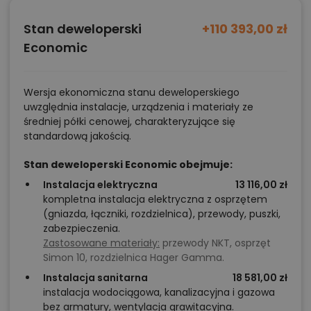
pozwala trzymać pralkę, suszarkę, detergenty,
akcesoria do sprzątania i sprzęty domowe w jednym
Stan deweloperski
+110 393,00 zł
miejscu, bez rozstawiania ich po łazienkach i
Economic
korytarzach. Garaż (32,20 m²) to nie tylko miejsce dla
samochodu, ale też
strefa hobbystyczna i magazyn
Wersja ekonomiczna stanu deweloperskiego
na narzędzia, rowery czy wózki dziecięce. Tego typu
uwzględnia instalacje, urządzenia i materiały ze
średniej półki cenowej, charakteryzujące się
wygody są zwykle dostępne w domach o dużo
standardową jakością.
większym metrażu – tutaj otrzymują je Państwo „w
pakiecie”.
Stan deweloperski Economic obejmuje:
Instalacja elektryczna
13 116,00 zł
kompletna instalacja elektryczna z osprzętem
Technologia, komfort energetyczny i
(gniazda, łączniki, rozdzielnica), przewody, puszki,
trwałość
zabezpieczenia.
Zastosowane materiały:
przewody NKT, osprzęt
Ściany zewnętrzne i wewnętrzne wykonane są z
Simon 10, rozdzielnica Hager Gamma.
betonu komórkowego
(24 cm), co gwarantuje
dobrą
Instalacja sanitarna
18 581,00 zł
izolacyjność termiczną, stabilny mikroklimat we
instalacja wodociągowa, kanalizacyjna i gazowa
bez armatury, wentylacja grawitacyjna.
wnętrzu i solidność przegród
. Strop zaprojektowano