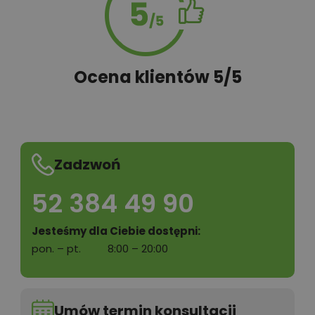
Ocena klientów 5/5
Zadzwoń
52 384 49 90
Jesteśmy dla Ciebie dostępni:
pon. – pt.
8:00 – 20:00
Umów termin konsultacji