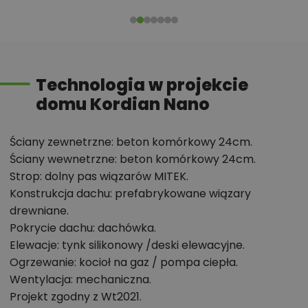
dzienny z miejscem na narożną sofę 300 cm, stół
rodzinny i kominek. Z drugiej strony – prywatną strefę
sypialnianą z trzema pokojami, gabinetem oraz
dwiema łazienkami. Dzięki temu
każdy z domowników
Technologia w projekcie
ma własne miejsce
, ale całość pozostaje spójna i
domu Kordian Nano
wygodna do sprzątania, ogrzania i aranżacji.
Najważniejsze zalety projektu Kordian
Ściany zewnetrzne: beton komórkowy 24cm.
Nano
Ściany wewnetrzne: beton komórkowy 24cm.
Strop: dolny pas wiązarów MITEK.
Aż cztery pokoje
(12,80 m²; 12,10 m²; 9,70 m²; 7,50
Konstrukcja dachu: prefabrykowane wiązary
m²) – sypialnie, pokoje dziecięce i osobny
drewniane.
gabinet do pracy zdalnej.
Pokrycie dachu: dachówka.
Elewacje: tynk silikonowy /deski elewacyjne.
Dwie łazienki
(2,90 m² i 6,00 m²) – koniec
Ogrzewanie: kocioł na gaz / pompa ciepła.
porannych kolejek i „bitew o łazienkę”.
Wentylacja: mechaniczna.
Spiżarka 2,00 m² przy kuchni
– porządek i
Projekt zgodny z Wt2021.
miejsce na zapasy spożywcze oraz AGD, które nie