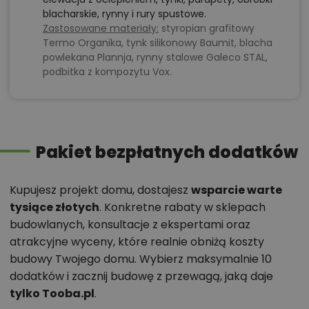
parametrach,
blacharskie, rynny i rury spustowe.
Zastosowane materiały:
styropian grafitowy
optymalizacja kosztów budowy domu według
Termo Organika, tynk silikonowy Baumit, blacha
tego projektu,
powlekana Plannja, rynny stalowe Galeco STAL,
informacje szczegółowe - np. wymiary
podbitka z kompozytu Vox.
pomieszczeń, instalacje, materiały?
Zadzwoń
52 384 49 90
lub
NAPISZ
Pakiet bezpłatnych dodatków
Kupujesz projekt domu, dostajesz
wsparcie warte
tysiące złotych
. Konkretne rabaty w sklepach
budowlanych, konsultacje z ekspertami oraz
atrakcyjne wyceny, które realnie obniżą koszty
budowy Twojego domu. Wybierz maksymalnie 10
dodatków i zacznij budowę z przewagą, jaką daje
tylko Tooba.pl
.