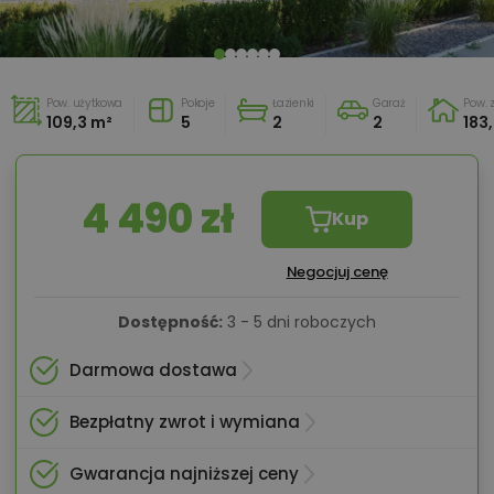
Pow. użytkowa
Pokoje
Łazienki
Garaż
Pow.
109,3 m²
5
2
2
183
4 490 zł
Kup
Negocjuj cenę
Dostępność:
3 - 5 dni roboczych
Darmowa dostawa
Bezpłatny zwrot i wymiana
Gwarancja najniższej ceny