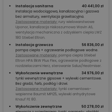
możecie Państwo lepiej panować nad budżetem, bo
Instalacja sanitarna
40 441,00 zł
każdy etap – od stanu surowego po wykończenie
instalacja wodociągowa, kanalizacyjna i gazowa
„pod klucz” – da się dobrze oszacować i kontrolować.
bez armatury, wentylacja grawitacyjna.
Jeśli zależy Państwu na tym, aby przejść przez
Zastosowane materiały:
rury wielowarstwowe
Uponor, kanalizacja niskoszumowa Wavin AS,
budowę z minimalną liczbą niespodzianek, w
wentylacja mechaniczna z odzyskiem ciepła LWZ
Tooba.pl nie tylko dostarczymy oryginalny projekt
180 Stiebel Eltron.
wprost od autora, ale także zapewnimy
pomoc w
Instalacja grzewcza
56 836,00 zł
rozpoczęciu adaptacji projektu
– przekażemy kontakt
pompa ciepła + ogrzewanie podłogowe wodne.
Zastosowane materiały:
pompa ciepła Stiebel
do architekta z Państwa okolicy, aby przeprowadzić
Eltron HPA 8kW Plus Flex, ogrzewanie podłogowe z
przez formalności i dopasować projekt do działki.
rozdzielaczami Herz, sterowanie Salus/Heatmiser.
Wykończenie wewnętrzne
34 976,00 zł
Chcesz uzyskać więcej informacji o tym
tynki wewnętrzne gipsowe + wylewki cementowe.
projekcie, na przykład:
Bez gładzi, farb, podłóg i drzwi.
Zastosowane materiały:
tynki cementowo-
wapienne Baumit MPI25, wylewki anhydrytowe
polecane przez architekta zmiany,
Knauf FE 80.
możliwości wprowadzania modyfikacji,
Wykończenie zewnętrzne
50 278,00 zł
projekty podobne - o zbliżonym układzie lub
elewacja z ociepleniem, tynki, parapety, obróbki