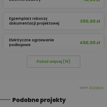
Egzemplarz roboczy
350,00 zł
dokumentacji projektowej
Elektryczne ogrzewanie
450,00 zł
podłogowe
Pokaż więcej (15)
450,00 zł
Izolacja celulozowa
Kosztorys w formie wydruku
260,00 zł
dołączonego do projektu
autor:
Archeton
Podobne projekty
Kosztorys w formie wydruku
dołączonego do projektu oraz