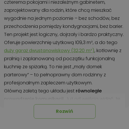
czterema pokojami i niezależnym gabinetem,
zaprojektowany dla rodzin, które chcą mieszkać
wygodnie na jednym poziomie – bez schodów, bez
przechodzenia pomiędzy kondygnacjami, bez barier.
Ten projekt jest logiczny, dojrzały i bardzo praktyczny.
Oferuje powierzchnię użytkową 109,3 m², a do tego
duży garaż dwustanowiskowy (32,20 m²)
, kotłownię z
pralnią i zaplanowaną od początku funkcjonalną
kuchnię ze spiżarką. To nie jest „mały domek
parterowy” – to pełnoprawny dom rodzinny z
profesjonalnym zapleczem użytkowym.
Główną zaletą tego układu jest
równoległe
prowadzenie komunikacji
. Już od wejścia widać, że
przestrzeń jest porządkowana szerokim
Rozwiń
przedpokojem, który rozdziela część dzienną i nocną.
Z jednej strony mamy życie wspólne: duży pokój