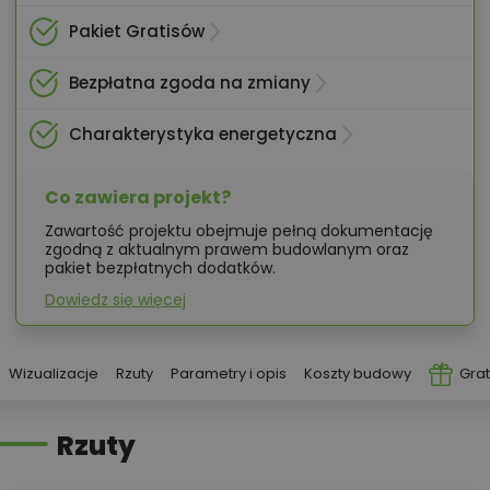
Pakiet Gratisów
Bezpłatna zgoda na zmiany
Charakterystyka energetyczna
Co zawiera projekt?
Zawartość projektu obejmuje pełną dokumentację
zgodną z aktualnym prawem budowlanym oraz
pakiet bezpłatnych dodatków.
Dowiedz się więcej
Wizualizacje
Rzuty
Parametry i opis
Koszty budowy
Grat
Rzuty