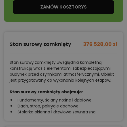
ZAMÓW KOSZTORYS
zamknąć drzwi po godzinach. W domu parterowym
to naprawdę duży komfort.
Dwie łazienki – mniejsza (2,90 m²) i większa (6,00 m²) –
to rozwiązanie, które sprawia, że rano wszyscy
wychodzą z domu punktualnie. Większa łazienka bez
Stan surowy zamknięty
376 528,00 zł
trudu pomieści zarówno
prysznic typu walk-in 120
cm, jak i wygodną wannę 160–170 cm
. Mniejsza może
pełnić funkcję łazienki gościnnej lub „łazienki szybkich
Stan surowy zamknięty uwzględnia kompletną
konstrukcję wraz z elementami zabezpieczającymi
poranków” dla jednej osoby. Taki podział porządkuje
budynek przed czynnikami atmosferycznymi. Obiekt
codzienność bez konfliktów o przestrzeń.
jest przygotowany do wykonania kolejnych etapów.
Stan surowy zamknięty obejmuje:
Zaplecze techniczne i użytkowe
Fundamenty, ściany nośne i działowe
Jednym z atutów Kordian Nano jest to, że funkcje
Dach, strop, pokrycie dachowe
Stolarka okienna i drzwiowa zewnętrzna
techniczne nie są „wciśnięte”, tylko rozplanowane jak
w dużym domu. Kotłownia z pralnią (7,00 m²)