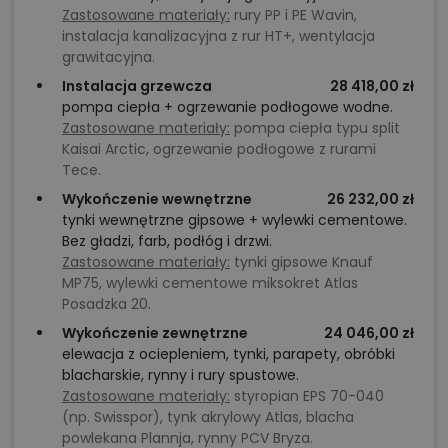
Zastosowane materiały:
rury PP i PE Wavin,
jako dolny pas wiązarów MITEK, a konstrukcję dachu –
instalacja kanalizacyjna z rur HT+, wentylacja
w formie
prefabrykowanych wiązarów drewnianych
.
grawitacyjna.
To przekłada się na precyzyjny montaż, krótszy czas
Instalacja grzewcza
28 418,00 zł
pompa ciepła + ogrzewanie podłogowe wodne.
budowy i powtarzalną jakość. Dach kryty dachówką,
Zastosowane materiały:
pompa ciepła typu split
elewacja wykończona tynkiem silikonowym i deską
Kaisai Arctic, ogrzewanie podłogowe z rurami
elewacyjną – to sprawdzone, trwałe rozwiązania,
Tece.
które dobrze wyglądają i starzeją się z klasą.
Wykończenie wewnętrzne
26 232,00 zł
Ogrzewanie przewidziano jako
tynki wewnętrzne gipsowe + wylewki cementowe.
kocioł gazowy lub
Bez gładzi, farb, podłóg i drzwi.
pompę ciepła
, a wentylację – mechaniczną.
Projekt
Zastosowane materiały:
tynki gipsowe Knauf
spełnia wymagania WT2021, co oznacza nowoczesne
MP75, wylewki cementowe miksokret Atlas
podejście do energooszczędności i komfortu
Posadzka 20.
użytkowego
.
Wykończenie zewnętrzne
24 046,00 zł
elewacja z ociepleniem, tynki, parapety, obróbki
blacharskie, rynny i rury spustowe.
Możliwości aranżacji i adaptacji
Zastosowane materiały:
styropian EPS 70-040
(np. Swisspor), tynk akrylowy Atlas, blacha
Przesuwne przeszklenia tarasowe HS, aby
powlekana Plannja, rynny PCV Bryza.