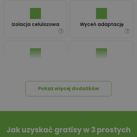
Izolacja celulozowa
Wyceń adaptację
Pakiet umów i
Dziennik Budowy
wniosków
Pokaż więcej dodatków
Tablica informacyjna
Przydomowa
oczyszczalnia
ścieków
Jak uzyskać gratisy w 3 prostych