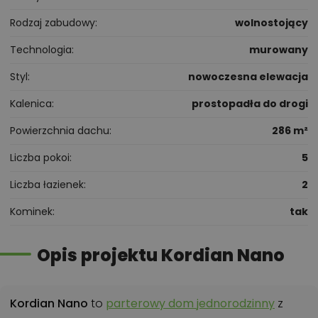
Rodzaj zabudowy
wolnostojący
Technologia
murowany
Styl
nowoczesna elewacja
Kalenica
prostopadła do drogi
Powierzchnia dachu
286 m²
Liczba pokoi
5
Liczba łazienek
2
Kominek
tak
Opis projektu Kordian Nano
Kordian Nano
to
parterowy dom jednorodzinny
z