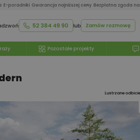
a
E-poradniki
Gwarancja najniższej ceny
Bezpłatna zgoda na
52 384 49 90
Zamów rozmowę
adzwoń
lub
raży
Pozostałe projekty
odern
Lustrzane odbici