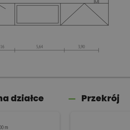
a działce
Przekrój