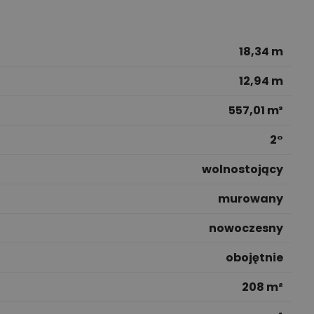
18,34 m
12,94 m
557,01 m³
2°
wolnostojący
murowany
nowoczesny
obojętnie
208 m²