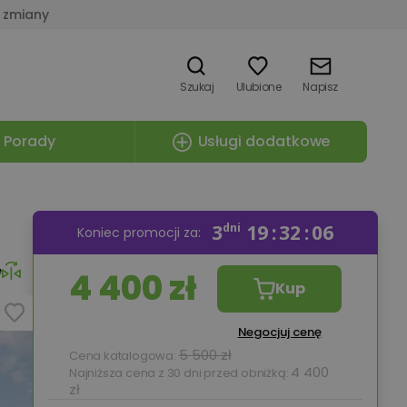
 zmiany
Szukaj
Ulubione
Napisz
Porady
Usługi dodatkowe
3
dni
19
32
05
Koniec promocji za:
e
4 400 zł
Kup
Negocjuj cenę
5 500 zł
Cena katalogowa:
4 400
Najniższa cena z 30 dni przed obniżką:
zł