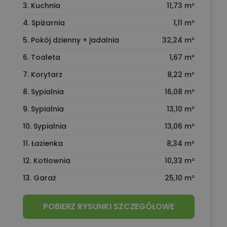
3. Kuchnia
11,73 m²
4. Spiżarnia
1,11 m²
5. Pokój dzienny + jadalnia
32,24 m²
6. Toaleta
1,67 m²
7. Korytarz
8,22 m²
8. Sypialnia
16,08 m²
9. Sypialnia
13,10 m²
10. Sypialnia
13,06 m²
11. Łazienka
8,34 m²
12. Kotłownia
10,33 m²
13. Garaż
25,10 m²
POBIERZ RYSUNKI SZCZEGÓŁOWE