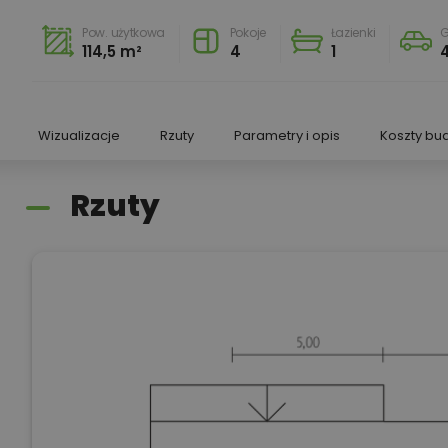
Pow. użytkowa
Pokoje
Łazienki
G
114,5 m²
4
1
Wizualizacje
Rzuty
Parametry i opis
Koszty bu
Rzuty