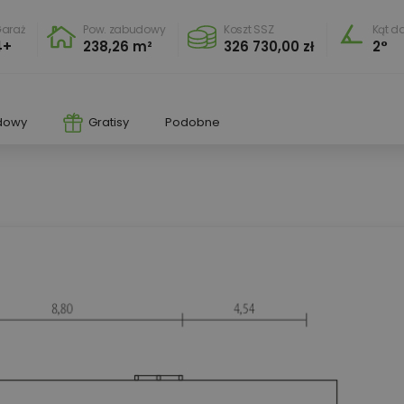
araż
Pow. zabudowy
Koszt SSZ
Kąt d
4+
238,26 m²
326 730,00 zł
2°
dowy
Gratisy
Podobne