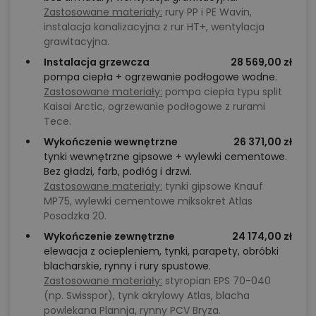
Zastosowane materiały:
rury PP i PE Wavin,
instalacja kanalizacyjna z rur HT+, wentylacja
grawitacyjna.
Instalacja grzewcza
28 569,00 zł
pompa ciepła + ogrzewanie podłogowe wodne.
Zastosowane materiały:
pompa ciepła typu split
Kaisai Arctic, ogrzewanie podłogowe z rurami
Tece.
Wykończenie wewnętrzne
26 371,00 zł
tynki wewnętrzne gipsowe + wylewki cementowe.
Bez gładzi, farb, podłóg i drzwi.
Zastosowane materiały:
tynki gipsowe Knauf
MP75, wylewki cementowe miksokret Atlas
Posadzka 20.
Wykończenie zewnętrzne
24 174,00 zł
elewacja z ociepleniem, tynki, parapety, obróbki
blacharskie, rynny i rury spustowe.
Zastosowane materiały:
styropian EPS 70-040
(np. Swisspor), tynk akrylowy Atlas, blacha
powlekana Plannja, rynny PCV Bryza.