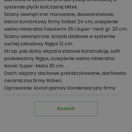
systemie płytki kolczastej Mitek.
Ściany zewnętrzne: murowane, dwuwarstwowe,
beton komórkowy firmy Solbet 24 cm, ocieplenie
wełna mineralna Fasoterm 35 i Super-Vent gr. 20 cm.
Ściany wewnętrzne: ścianki działowe w systemie
suchej zabudowy Rigips 12 cm.
Strop: pas dolny wiązara stanowi konstrukcję, sufit
podwieszony Rigips, ocieplenie wełna mineralna
Isover Super-Mata 30 cm.
Dach: wiązary dachowe prefabrykowane, dachówka
ceramiczna firmy Röben.
Ogrzewanie: kocioł gazowy kondensacyjny firmy
Viessmann, rozprowadzenie ciepła: grzejniki firmy
Purmo.
Rozwiń
Wentylacja: grawitacyjna.
OZE: kolektory słoneczne firmy Viessmann.
Elewacje: okładzina z płytek klinkierowych firmy