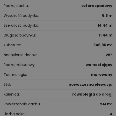
Rodzaj dachu
czterospadowy
Wysokość budynku
6,5 m
Szerokość budynku
14,44 m
Długość budynku
11,44 m
Kubatura
346,96 m³
Nachylenie dachu
25°
Rodzaj zabudowy
wolnostojący
Technologia
murowany
Styl
nowoczesna elewacja
Kalenica
równoległa do drogi
Powierzchnia dachu
241 m²
Liczba pokoi
4