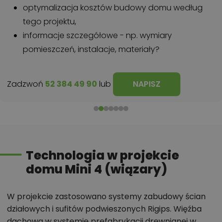
optymalizacja kosztów budowy domu według
tego projektu,
informacje szczegółowe - np. wymiary
pomieszczeń, instalacje, materiały?
Zadzwoń
52 384 49 90
lub
NAPISZ
Technologia w projekcie
domu Mini 4 (wiązary)
W projekcie zastosowano systemy zabudowy ścian
działowych i sufitów podwieszonych Rigips. Więźba
dachowa w systemie prefabrykacji drewnianej w