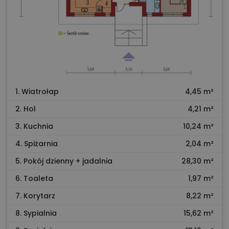
1. Wiatrołap
4,45 m²
2. Hol
4,21 m²
3. Kuchnia
10,24 m²
4. Spiżarnia
2,04 m²
5. Pokój dzienny + jadalnia
28,30 m²
6. Toaleta
1,97 m²
7. Korytarz
8,22 m²
8. Sypialnia
15,62 m²