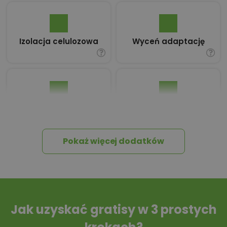
Izolacja celulozowa
Wyceń adaptację
Pakiet umów i
Dziennik Budowy
wniosków
Pokaż więcej dodatków
Tablica informacyjna
Przydomowa
oczyszczalnia
ścieków
Jak uzyskać gratisy w 3 prostych