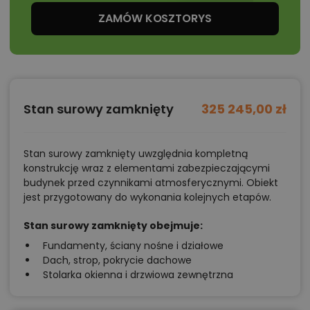
fotowoltaiczny.
ZAMÓW KOSZTORYS
Istnieje techniczna możliwość:
- podpiwniczenia budynku;
- zmiany kąta nachylenia dachu do 30º oraz
adaptacji poddasza na strych;
- wykonania budynku w technologii szkieletowej.
Stan surowy zamknięty
325 245,00 zł
Stan surowy zamknięty uwzględnia kompletną
konstrukcję wraz z elementami zabezpieczającymi
budynek przed czynnikami atmosferycznymi. Obiekt
jest przygotowany do wykonania kolejnych etapów.
Stan surowy zamknięty obejmuje:
Fundamenty, ściany nośne i działowe
Dach, strop, pokrycie dachowe
Stolarka okienna i drzwiowa zewnętrzna