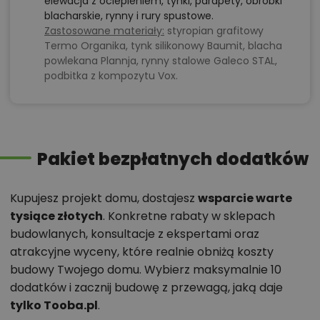
elewacja z ociepleniem, tynki, parapety, obróbki
blacharskie, rynny i rury spustowe.
Zastosowane materiały:
styropian grafitowy
Termo Organika, tynk silikonowy Baumit, blacha
powlekana Plannja, rynny stalowe Galeco STAL,
podbitka z kompozytu Vox.
Pakiet bezpłatnych dodatków
Kupujesz projekt domu, dostajesz
wsparcie warte
tysiące złotych
. Konkretne rabaty w sklepach
budowlanych, konsultacje z ekspertami oraz
atrakcyjne wyceny, które realnie obniżą koszty
budowy Twojego domu. Wybierz maksymalnie 10
dodatków i zacznij budowę z przewagą, jaką daje
tylko Tooba.pl
.