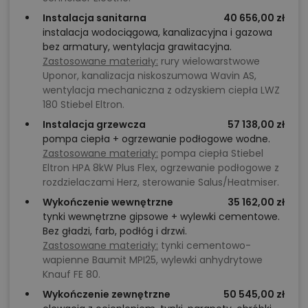
Instalacja sanitarna
40 656,00 zł
instalacja wodociągowa, kanalizacyjna i gazowa
bez armatury, wentylacja grawitacyjna.
Zastosowane materiały:
rury wielowarstwowe
Uponor, kanalizacja niskoszumowa Wavin AS,
wentylacja mechaniczna z odzyskiem ciepła LWZ
180 Stiebel Eltron.
Instalacja grzewcza
57 138,00 zł
pompa ciepła + ogrzewanie podłogowe wodne.
Zastosowane materiały:
pompa ciepła Stiebel
Eltron HPA 8kW Plus Flex, ogrzewanie podłogowe z
rozdzielaczami Herz, sterowanie Salus/Heatmiser.
Wykończenie wewnętrzne
35 162,00 zł
tynki wewnętrzne gipsowe + wylewki cementowe.
Bez gładzi, farb, podłóg i drzwi.
Zastosowane materiały:
tynki cementowo-
wapienne Baumit MPI25, wylewki anhydrytowe
Knauf FE 80.
Wykończenie zewnętrzne
50 545,00 zł