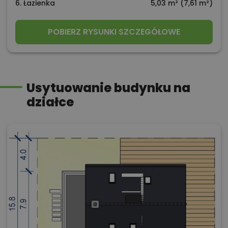
6. Łazienka
5,03 m² (7,61 m²)
POBIERZ RYSUNKI SZCZEGÓŁOWE
Usytuowanie budynku na
działce