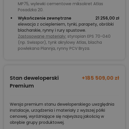
MP75, wylewki cementowe miksokret Atlas
Posadzka 20.
Wykończenie zewnętrzne
21 256,00 zł
elewacja z ociepleniem, tynki, parapety, obróbki
blacharskie, rynny i rury spustowe.
Zastosowane materiały:
styropian EPS 70-040
(np. Swisspor), tynk akrylowy Atlas, blacha
powlekana Plannja, rynny PCV Bryza.
Stan deweloperski
+185 509,00 zł
Premium
Wersja premium stanu deweloperskiego uwzględnia
instalacje, urządzenia i materiały z wyższej półki
cenowej, wyróżniające się najwyższą jakością w
obrębie grupy produktowej.