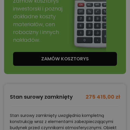
Zamów kosztorys
inwestorski i poznaj
dokładne koszty
materiałów, cen
robocizny i innych
nakładów.
ZAMÓW KOSZTORYS
Stan surowy zamknięty
275 415,00 zł
Stan surowy zamknięty uwzględnia kompletną
konstrukcję wraz z elementami zabezpieczającymi
budynek przed czynnikami atmosferycznymi. Obiekt