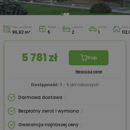
Pow. użytkowa
Pokoje
Łazienki
Garaż
Pow.
96,62 m²
5
2
1
112
5 781 zł
Kup
Negocjuj cenę
Dostępność:
3 - 5 dni roboczych
Darmowa dostawa
Bezpłatny zwrot i wymiana
Gwarancja najniższej ceny