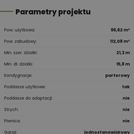
Parametry projektu
Pow. użytkowa
96,62 m²
Pow. zabudowy
112,08 m²
Min. szer. działki
21,3 m
Min. dł. działki
15,8 m
Kondygnacje
parterowy
Poddasze użytkowe
tak
Poddasze do adaptacji
nie
Strych
nie
Piwnica
nie
Garaż
jednostanowiskowy