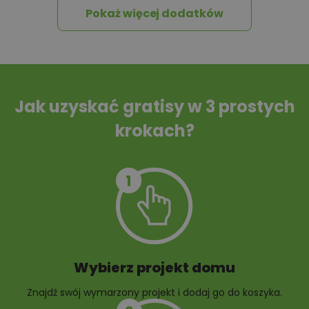
Pokaż więcej dodatków
Tablica informacyjna
Przydomowa
oczyszczalnia
ścieków
Jak uzyskać gratisy w 3 prostych
krokach?
Szambo
10 projektów małej
architektury
ogrodowej
Wybierz projekt domu
Znajdź swój wymarzony projekt i dodaj go do koszyka.
10 projektów rabat