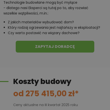
Technologie budowlane mogą być mylące
polecane przez architekta zmiany,
- dlatego nasi Eksperci są tutaj po to, aby rozwiać
możliwości wprowadzania modyfikacji,
wszelkie wątpliwości, m.in.:
projekty podobne - o zbliżonym układzie lub
Z jakich materiałów wybudować dom?
parametrach,
Który rodzaj ogrzewania jest najtańszy w eksploatacji?
Czy warto postawić na wiązary dachowe?
optymalizacja kosztów budowy domu według
tego projektu,
ZAPYTAJ DORADCĘ
informacje szczegółowe - np. wymiary
pomieszczeń, instalacje, materiały?
Zadzwoń
52 384 49 90
lub
NAPISZ
Koszty budowy
od 275 415,00 zł*
Ceny aktualne na III kwartał 2025 roku