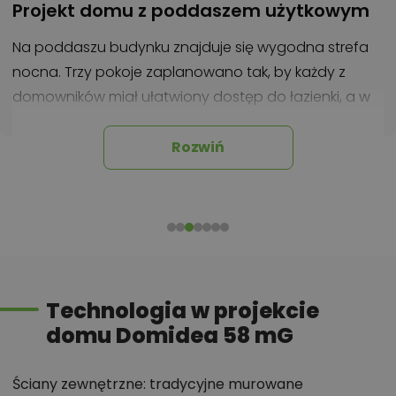
Projekt domu z poddaszem użytkowym
Na poddaszu budynku znajduje się wygodna strefa
nocna. Trzy pokoje zaplanowano tak, by każdy z
domowników miał ułatwiony dostęp do łazienki, a w
największej z sypialni (która ma ponad 14 m²)
zaprojektowano praktyczną garderobę.
Rozwiń
Na parterze domu zaplanowano garaż, kotłownię,
sypialnię (lub gabinet – wszystko zależy od potrzeb i
oczekiwań inwestorów), łazienkę, salon z kuchnią oraz
wiatrołap.
Duży taras – ogromna przyjemność!
Technologia w projekcie
domu Domidea 58 mG
W projekcie Domidea 58 mG zaplanowano
naprawdę
duży taras w kształcie litery L
! Dzięki takiej
powierzchni, bez problemu można urządzać
Ściany zewnętrzne: tradycyjne murowane