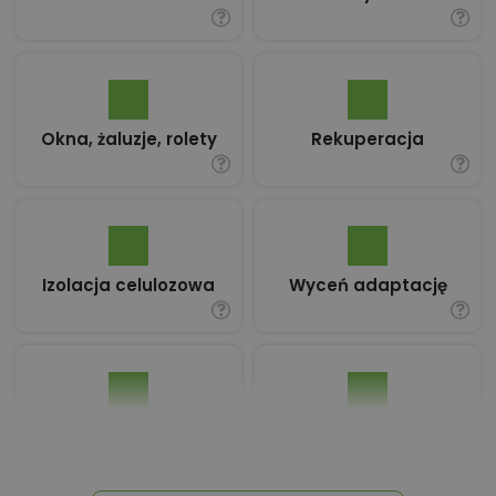
Okna, żaluzje, rolety
Rekuperacja
Izolacja celulozowa
Wyceń adaptację
Pakiet umów i
Dziennik Budowy
wniosków