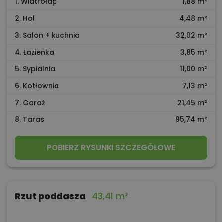
1. Wiatrołap
1,88 m²
2. Hol
4,48 m²
3. Salon + kuchnia
32,02 m²
4. Łazienka
3,85 m²
5. Sypialnia
11,00 m²
6. Kotłownia
7,13 m²
7. Garaż
21,45 m²
8. Taras
95,74 m²
POBIERZ RYSUNKI SZCZEGÓŁOWE
Rzut poddasza
43,41 m²