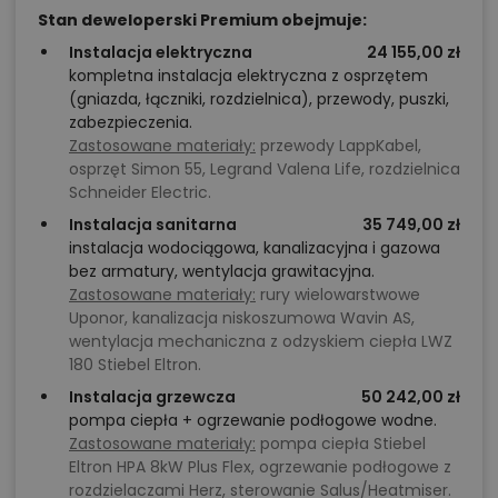
Stan deweloperski Premium obejmuje:
Instalacja elektryczna
24 155,00 zł
kompletna instalacja elektryczna z osprzętem
(gniazda, łączniki, rozdzielnica), przewody, puszki,
zabezpieczenia.
Zastosowane materiały:
przewody LappKabel,
osprzęt Simon 55, Legrand Valena Life, rozdzielnica
Schneider Electric.
Instalacja sanitarna
35 749,00 zł
instalacja wodociągowa, kanalizacyjna i gazowa
bez armatury, wentylacja grawitacyjna.
Zastosowane materiały:
rury wielowarstwowe
Uponor, kanalizacja niskoszumowa Wavin AS,
wentylacja mechaniczna z odzyskiem ciepła LWZ
180 Stiebel Eltron.
Instalacja grzewcza
50 242,00 zł
pompa ciepła + ogrzewanie podłogowe wodne.
Zastosowane materiały:
pompa ciepła Stiebel
Eltron HPA 8kW Plus Flex, ogrzewanie podłogowe z
rozdzielaczami Herz, sterowanie Salus/Heatmiser.