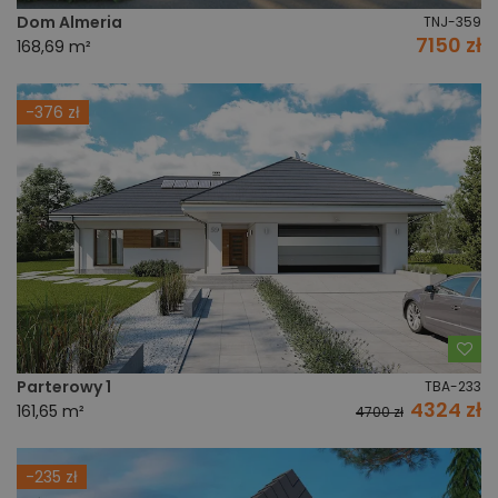
Dom Almeria
TNJ-359
7150 zł
168,69 m²
-376 zł
Do
Parterowy 1
TBA-233
4324 zł
161,65 m²
4700 zł
-235 zł