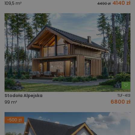
4140 zł
109,5 m²
4490 zł
Do
Stodoła Alpejska
TLF-413
6800 zł
99 m²
-500 zł