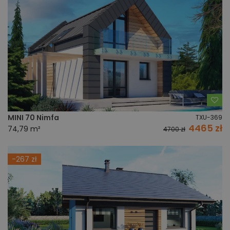
Do
MINI 70 Nimfa
TXU-369
4465 zł
74,79 m²
4700 zł
-267 zł