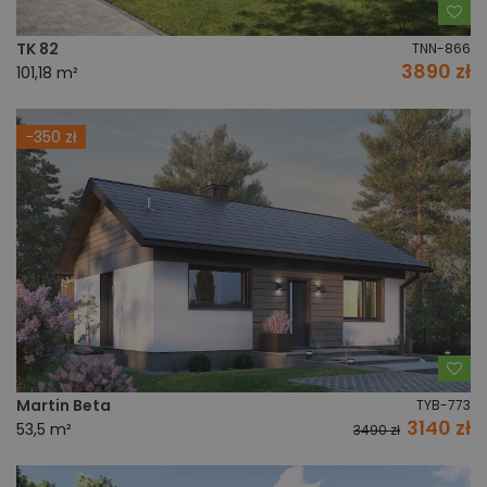
Do
TK 82
TNN-866
3890 zł
101,18 m²
-350 zł
Do
Martin Beta
TYB-773
3140 zł
53,5 m²
3490 zł