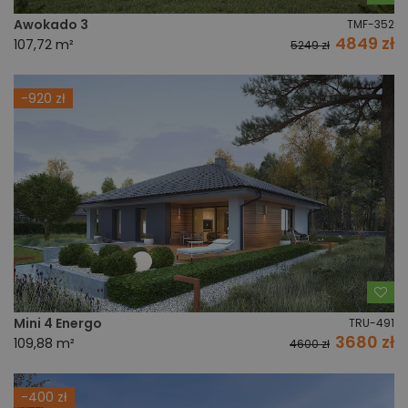
Awokado 3
TMF-352
4849 zł
107,72 m²
5249 zł
-920 zł
Do
Mini 4 Energo
TRU-491
3680 zł
109,88 m²
4600 zł
-400 zł