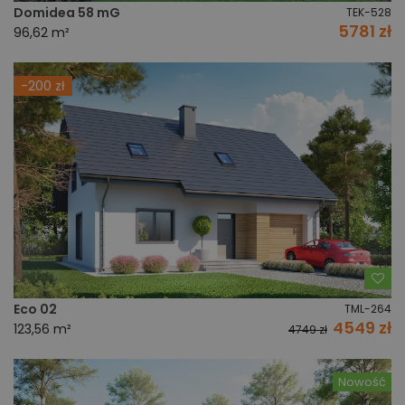
Domidea 58 mG
TEK-528
5781 zł
96,62 m²
-200 zł
Do
Eco 02
TML-264
4549 zł
123,56 m²
4749 zł
Nowość