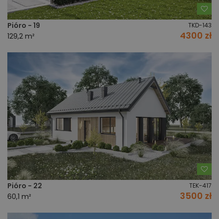
Do
Pióro - 19
TKD-143
4300 zł
129,2 m²
Do
Pióro - 22
TEK-417
3500 zł
60,1 m²