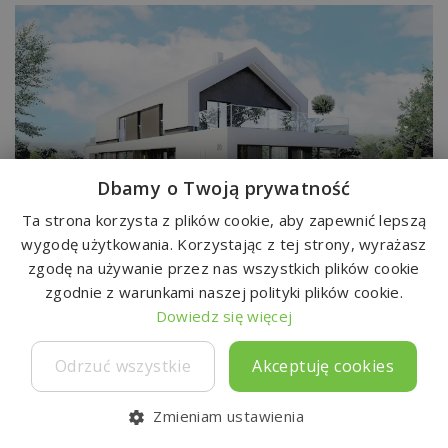
Dbamy o Twoją prywatność
Ta strona korzysta z plików cookie, aby zapewnić lepszą
wygodę użytkowania. Korzystając z tej strony, wyrażasz
Do
zgodę na używanie przez nas wszystkich plików cookie
Pióro - 20
TLW-286
zgodnie z warunkami naszej polityki plików cookie.
7500 zł
333,6 m²
Dowiedz się więcej
Odrzuć wszystkie
Akceptuję cookies
Zmieniam ustawienia
Ulubione
Kontakt