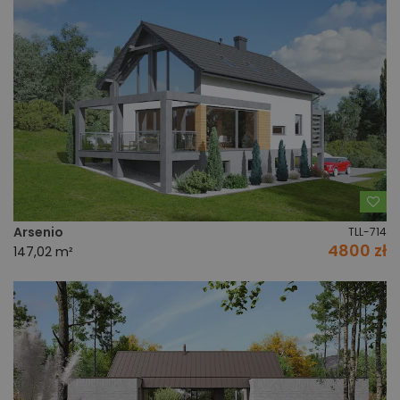
Do
Arsenio
TLL-714
4800 zł
147,02 m²