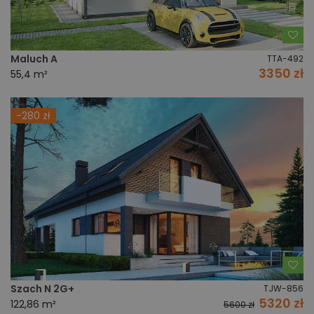
Do
Maluch A
TTA-492
3350 zł
55,4 m²
-280 zł
Do
Szach N 2G+
TJW-856
5320 zł
122,86 m²
5600 zł