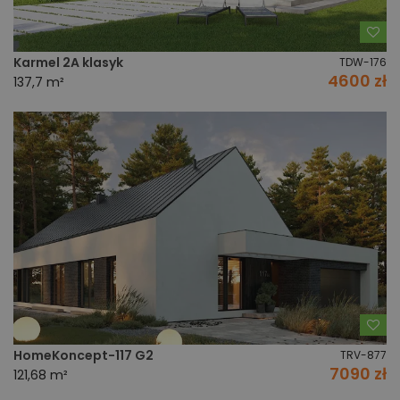
Do
Karmel 2A klasyk
TDW-176
4600 zł
137,7 m²
Do
HomeKoncept-117 G2
TRV-877
7090 zł
121,68 m²