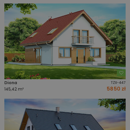
Do
Diona
TZX-447
5850 zł
145,42 m²