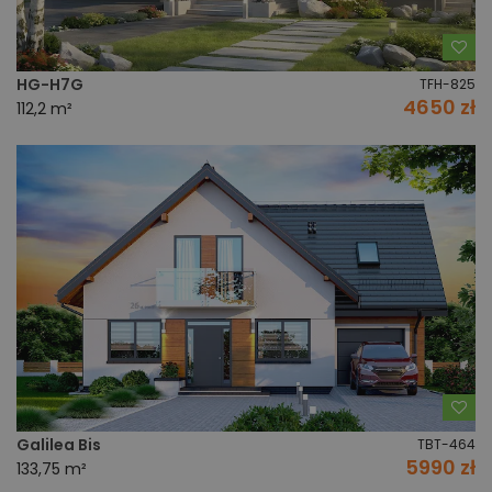
Do
HG-H7G
TFH-825
4650 zł
112,2 m²
Do
Galilea Bis
TBT-464
5990 zł
133,75 m²