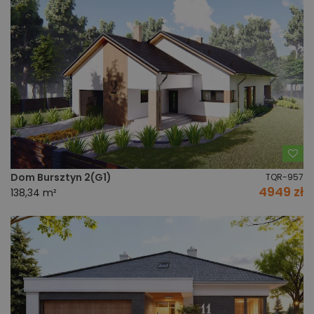
Do
Dom Bursztyn 2(G1)
TQR-957
4949 zł
138,34 m²