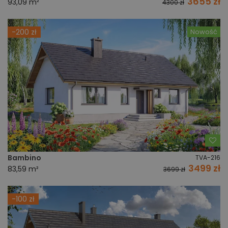
3655 zł
93,09 m²
4300 zł
-200 zł
Nowość
Do
Bambino
TVA-216
3499 zł
83,59 m²
3699 zł
-100 zł