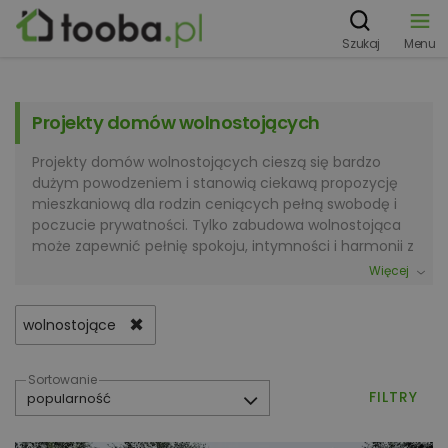
Szukaj
Menu
Projekty domów wolnostojących
Projekty domów wolnostojących cieszą się bardzo
dużym powodzeniem i stanowią ciekawą propozycję
mieszkaniową dla rodzin ceniących pełną swobodę i
poczucie prywatności. Tylko zabudowa wolnostojąca
może zapewnić pełnię spokoju, intymności i harmonii z
naturą. Niejednokrotnie mieszkańcy budynków
Więcej
wielorodzinnych zastanawiają się nad przeprowadzką
do własnego domu, ale od realizacji takiego
✖
wolnostojące
przedsięwzięcia odstraszają ich potencjalne koszty i
kłopoty związane z podjęciem się realizacji budowy.
Tymczasem nierzadko zdarza się, że finanse związane
Sortowanie
z budową wygodnego i ekonomicznego domu mogą
FILTRY
okazać się porównywalne do kosztów zakupu
mieszkania w dobrej lokalizacji. Przeglądając bazę z