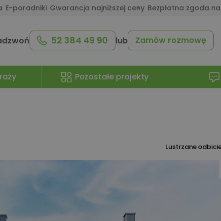
a
E-poradniki
Gwarancja najniższej ceny
Bezpłatna zgoda na
52 384 49 90
Zamów rozmowę
adzwoń
lub
raży
Pozostałe projekty
Lustrzane odbici