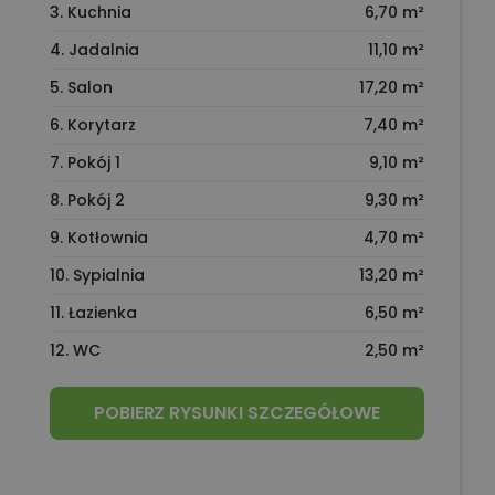
3. Kuchnia
6,70 m²
4. Jadalnia
11,10 m²
5. Salon
17,20 m²
6. Korytarz
7,40 m²
7. Pokój 1
9,10 m²
8. Pokój 2
9,30 m²
9. Kotłownia
4,70 m²
10. Sypialnia
13,20 m²
11. Łazienka
6,50 m²
12. WC
2,50 m²
POBIERZ RYSUNKI SZCZEGÓŁOWE