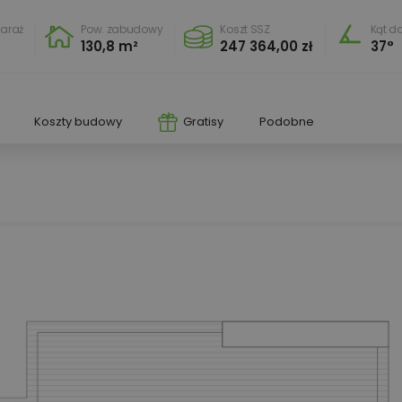
araż
Pow. zabudowy
Koszt SSZ
Kąt d
0
130,8 m²
247 364,00 zł
37°
Koszty budowy
Gratisy
Podobne