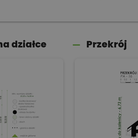
a działce
Przekrój