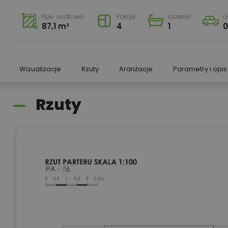
Pow. użytkowa
Pokoje
Łazienki
G
87,1 m²
4
1
Wizualizacje
Rzuty
Aranżacje
Parametry i opis
Rzuty