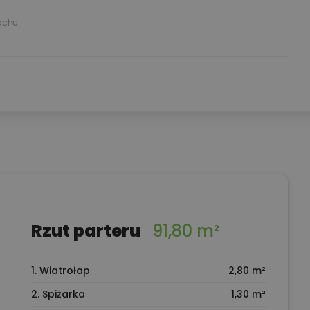
achu
Rzut parteru
91,80 m²
1. Wiatrołap
2,80 m²
2. Spiżarka
1,30 m²