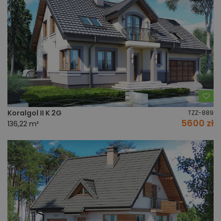
Do
Koralgol II K 2G
TZZ-889
5600 zł
136,22 m²