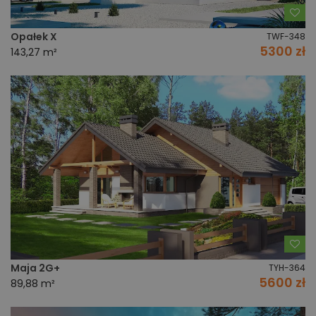
Do
Opałek X
TWF-348
5300 zł
143,27 m²
Do
Maja 2G+
TYH-364
5600 zł
89,88 m²