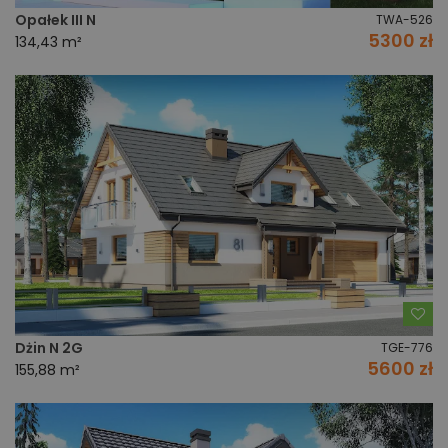
Opałek III N
TWA-526
5300 zł
134,43 m²
Do
Dżin N 2G
TGE-776
5600 zł
155,88 m²