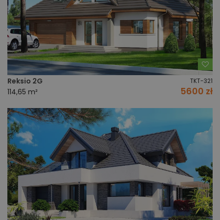
Do
Reksio 2G
TKT-321
5600 zł
114,65 m²