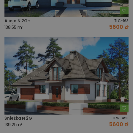
Do
Alicja N 2G+
TLC-163
5600 zł
138,55 m²
Do
Śnieżka N 2G
TFW-453
5600 zł
139,21 m²