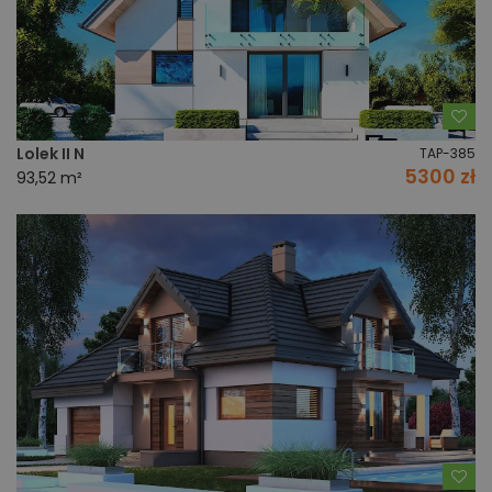
Do
Lolek II N
TAP-385
5300 zł
93,52 m²
Do