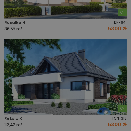
Do
Rusałka N
TDN-641
5300 zł
86,55 m²
Do
Reksio X
TCN-318
5300 zł
112,42 m²