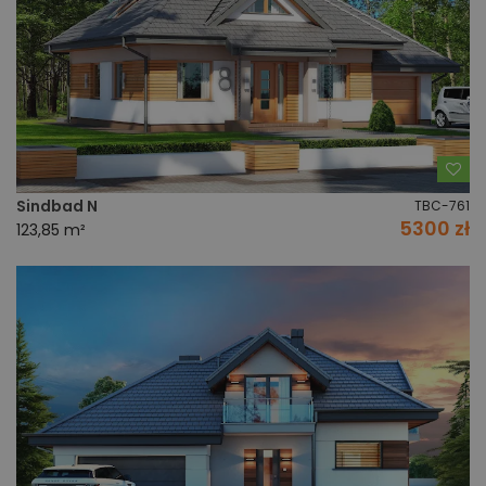
Do
Sindbad N
TBC-761
5300 zł
123,85 m²