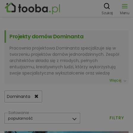
Szukaj
Menu
Projekty domów Dominanta
Pracownia projektowa Dominanta specjalizuje się w
tworzeniu projektów domów jednorodzinnych. Zespół
architektów składa się z młodych, pełnych
entuzjazmu, kreatywnych ludzi, którzy wykorzystują
swoje specjalistyczne wykształcenie oraz wiedzę
nabytą podczas realizacji wielu inwestycji. Połączenie
Więcej
tradycyjnych, sprawdzonych rozwiązań z nowatorskimi
pomysłami zaowocowało stworzeniem szerokiej oferty
✖
Dominanta
projektowej. Różnorodność projektów zapewnia
zaspokojenie rozmaitych gustów, potrzeb i możliwości
finansowych inwestorów. Pracownia Dominanta
Sortowanie
projektuje domy od tradycyjnych po nowoczesne.
FILTRY
Można znaleźć w ich ofercie projekty domów
murowanych oraz drewnianych, całorocznych oraz