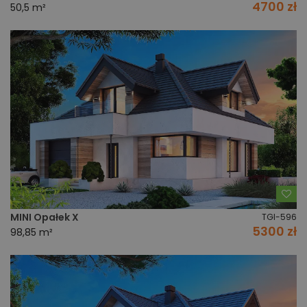
4700 zł
50,5 m²
Do
MINI Opałek X
TGI-596
5300 zł
98,85 m²