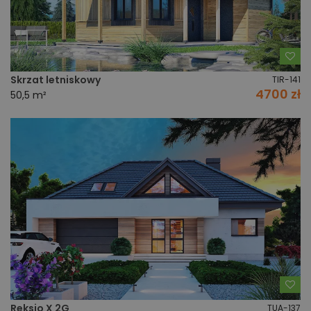
Do
Skrzat letniskowy
TIR-141
4700 zł
50,5 m²
Do
Reksio X 2G
TUA-137