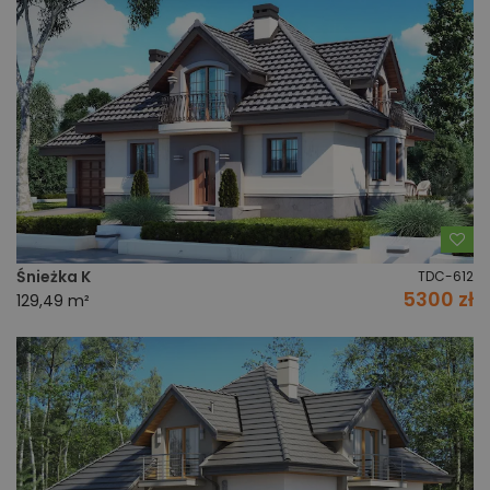
Do
Śnieżka K
TDC-612
5300 zł
129,49 m²