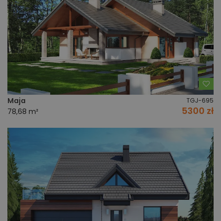
Do
Maja
TGJ-695
5300 zł
78,68 m²