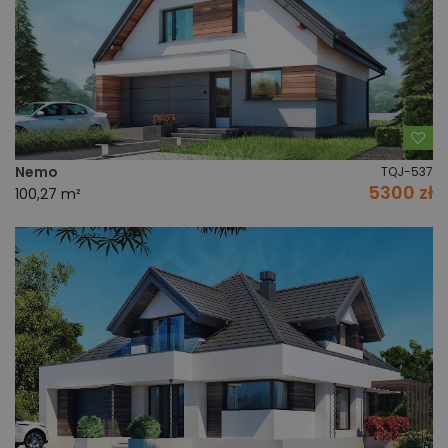
Do
Nemo
TQJ-537
5300 zł
100,27 m²