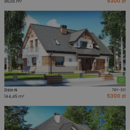
5300 zł
86,55 m²
Do
Dżin N
TBY-331
5300 zł
144,45 m²