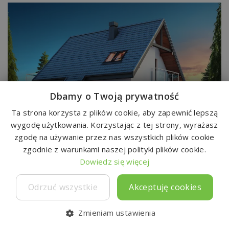
Dbamy o Twoją prywatność
Ta strona korzysta z plików cookie, aby zapewnić lepszą
wygodę użytkowania. Korzystając z tej strony, wyrażasz
Do
zgodę na używanie przez nas wszystkich plików cookie
Lolek II N 2G
TAJ-179
zgodnie z warunkami naszej polityki plików cookie.
5600 zł
92,89 m²
Dowiedz się więcej
Odrzuć wszystkie
Akceptuję cookies
Zmieniam ustawienia
Ulubione
Kontakt