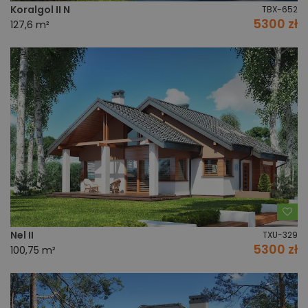
Koralgol II N
TBX-652
5300 zł
127,6 m²
Do
Nel II
TXU-329
5300 zł
100,75 m²