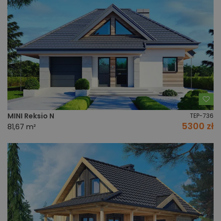
Do
MINI Reksio N
TEP-736
5300 zł
81,67 m²