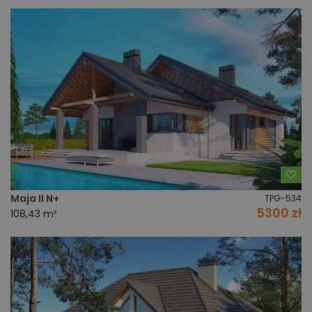
Do
Maja II N+
TPG-534
5300 zł
108,43 m²