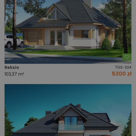
Do
Reksio
TGS-324
5300 zł
103,37 m²