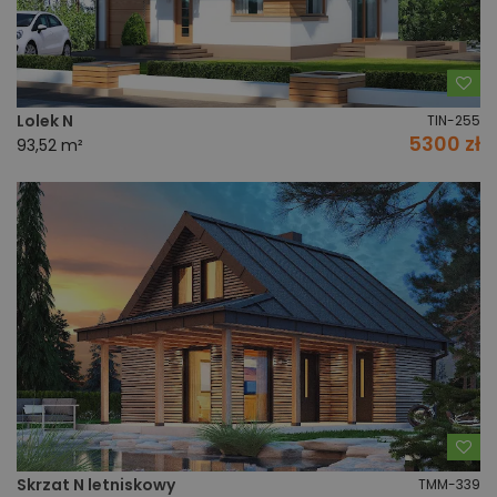
Do
Lolek N
TIN-255
5300 zł
93,52 m²
Do
Skrzat N letniskowy
TMM-339