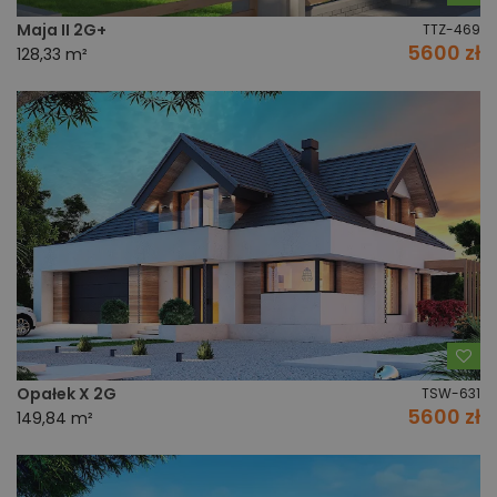
Maja II 2G+
TTZ-469
5600 zł
128,33 m²
Do
Opałek X 2G
TSW-631
5600 zł
149,84 m²