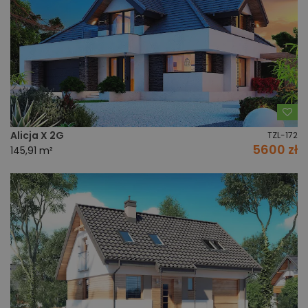
Do
Alicja X 2G
TZL-172
5600 zł
145,91 m²