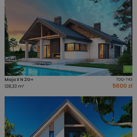
Do
Maja II N 2G+
TDQ-743
5600 zł
128,33 m²