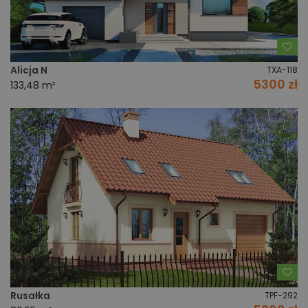
Do
Alicja N
TXA-118
5300 zł
133,48 m²
Do
Rusałka
TPF-292