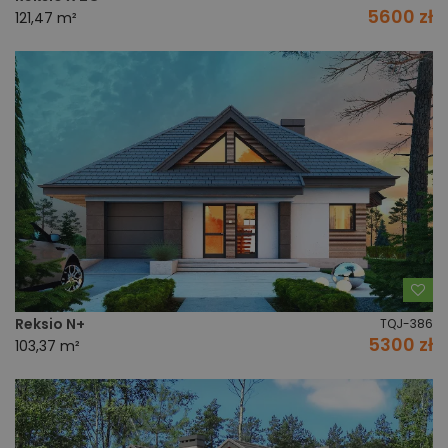
5600 zł
121,47 m²
Do
Reksio N+
TQJ-386
5300 zł
103,37 m²