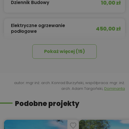
10,00 zł
Dziennik Budowy
Elektryczne ogrzewanie
450,00 zł
podłogowe
Pokaż więcej (15)
450,00 zł
Izolacja celulozowa
600,00 zł
Kosztorys inwestorski
autor: mgr inż. arch. Konrad Burzyński, współpraca: mgr. inż.
arch. Adam Targoński,
Dominanta
Podobne projekty
Kredyt hipoteczny z operatem za
800,00 zł
0 zł