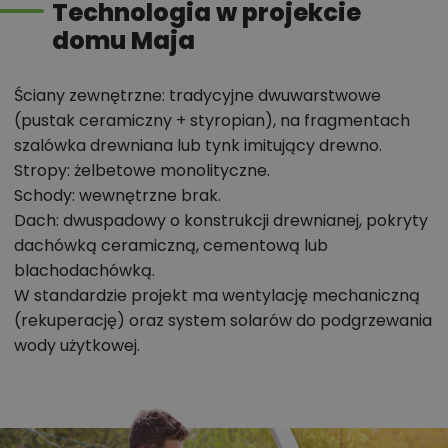
Technologia w projekcie
domu została oddzielona od reszty pomieszczeń za
domu Maja
pomocą drzwi przesuwnych.
Na część dzienną projektu Maja składa się
reprezentacyjny salon wypoczynkowy z jadalnią oraz
Ściany zewnętrzne: tradycyjne dwuwarstwowe
kominkiem, umieszczonym blisko granicy z kuchnią. Tę
(pustak ceramiczny + styropian), na fragmentach
szalówka drewniana lub tynk imitujący drewno.
ostatnią wyposażono w wyjście, prowadzące do
Stropy: żelbetowe monolityczne.
holu. To rozwiązanie z pewnością ułatwi
Schody: wewnętrzne brak.
wykonywanie codziennych obowiązków; w tym
Dach: dwuspadowy o konstrukcji drewnianej, pokryty
wnoszenie zakupów. W pokoju dziennym wrażenie
dachówką ceramiczną, cementową lub
przestronności zostało spotęgowane dzięki otwarciu
blachodachówką.
na drugą kondygnację oraz dzięki dużym
W standardzie projekt ma wentylację mechaniczną
przeszkleniom, łączącym salon z tarasem. Miłym
(rekuperację) oraz system solarów do podgrzewania
uzupełnieniem tarasu jest zewnętrzny kominek, który
wody użytkowej.
może uprzyjemnić niejeden wieczór, spędzony w
gronie rodziny i znajomych.
Uwaga!
Cena promocyjna dotyczy wersji