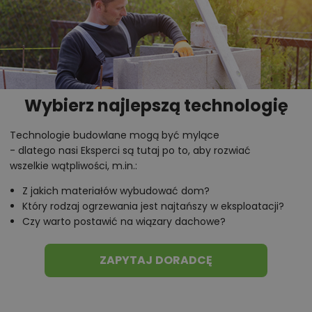
standardowej, nie lustrzanej.
Chcesz uzyskać więcej informacji o tym
projekcie, na przykład:
polecane przez architekta zmiany,
Wybierz najlepszą technologię
możliwości wprowadzania modyfikacji,
projekty podobne - o zbliżonym układzie lub
Technologie budowlane mogą być mylące
- dlatego nasi Eksperci są tutaj po to, aby rozwiać
parametrach,
wszelkie wątpliwości, m.in.:
optymalizacja kosztów budowy domu według
tego projektu,
Z jakich materiałów wybudować dom?
Który rodzaj ogrzewania jest najtańszy w eksploatacji?
informacje szczegółowe - np. wymiary
Czy warto postawić na wiązary dachowe?
pomieszczeń, instalacje, materiały?
ZAPYTAJ DORADCĘ
Zadzwoń
52 384 49 90
lub
NAPISZ