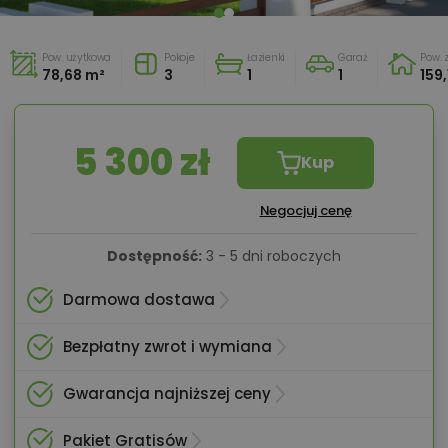
Pow. użytkowa
Pokoje
Łazienki
Garaż
Pow.
78,68 m²
3
1
1
159
5 300 zł
Kup
Negocjuj cenę
Dostępność:
3 - 5 dni roboczych
Darmowa dostawa
Bezpłatny zwrot i wymiana
Gwarancja najniższej ceny
Pakiet Gratisów