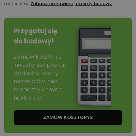
materiałów.
Zobacz, co zawierają koszty budowy
Przygotuj się
do budowy!
Zamów kosztorys
inwestorski i poznaj
dokładne koszty
materiałów, cen
robocizny i innych
nakładów.
ZAMÓW KOSZTORYS