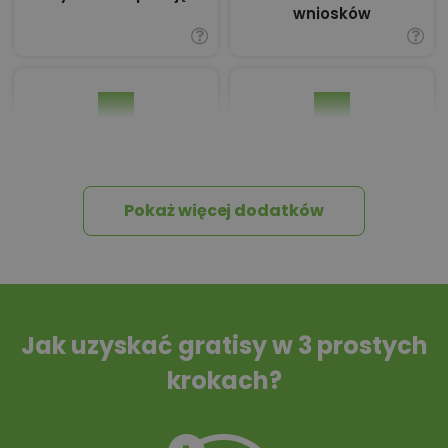
wniosków
Dziennik Budowy
Tablica informacyjna
Pokaż więcej dodatków
Przydomowa
Szambo
oczyszczalnia
ścieków
Jak uzyskać gratisy w 3 prostych
krokach?