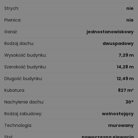
Strych
nie
Piwnica
nie
Garaż
jednostanowiskowy
Rodzaj dachu
dwuspadowy
Wysokość budynku
7,29 m
Szerokość budynku
14,28 m
Długość budynku
12,49 m
Kubatura
827 m³
Nachylenie dachu
30°
Rodzaj zabudowy
wolnostojący
Technologia
murowany
Styl
nowoczesna elewacja