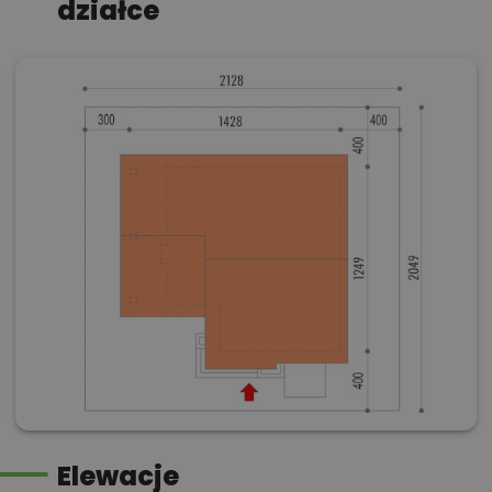
działce
Elewacje