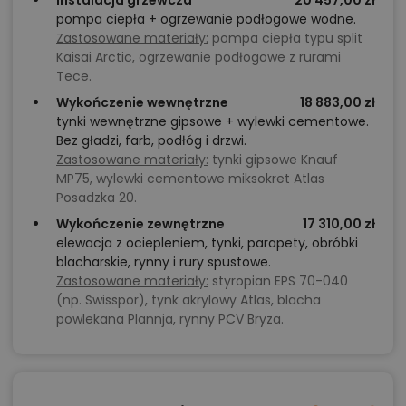
Instalacja grzewcza
20 457,00 zł
pompa ciepła + ogrzewanie podłogowe wodne.
Zastosowane materiały:
pompa ciepła typu split
Kaisai Arctic, ogrzewanie podłogowe z rurami
Tece.
Wykończenie wewnętrzne
18 883,00 zł
tynki wewnętrzne gipsowe + wylewki cementowe.
Bez gładzi, farb, podłóg i drzwi.
Zastosowane materiały:
tynki gipsowe Knauf
MP75, wylewki cementowe miksokret Atlas
Posadzka 20.
Wykończenie zewnętrzne
17 310,00 zł
elewacja z ociepleniem, tynki, parapety, obróbki
blacharskie, rynny i rury spustowe.
Zastosowane materiały:
styropian EPS 70-040
(np. Swisspor), tynk akrylowy Atlas, blacha
powlekana Plannja, rynny PCV Bryza.