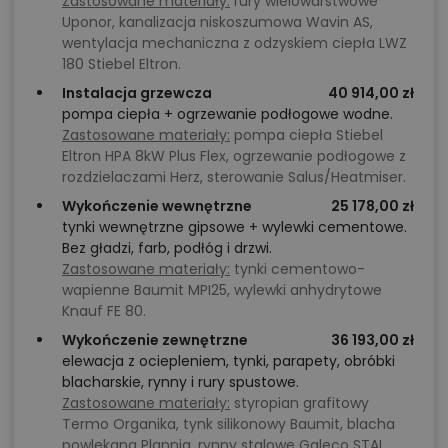
Zastosowane materiały:
rury wielowarstwowe
Uponor, kanalizacja niskoszumowa Wavin AS,
wentylacja mechaniczna z odzyskiem ciepła LWZ
180 Stiebel Eltron.
Instalacja grzewcza
40 914,00 zł
pompa ciepła + ogrzewanie podłogowe wodne.
Zastosowane materiały:
pompa ciepła Stiebel
Eltron HPA 8kW Plus Flex, ogrzewanie podłogowe z
rozdzielaczami Herz, sterowanie Salus/Heatmiser.
Wykończenie wewnętrzne
25 178,00 zł
tynki wewnętrzne gipsowe + wylewki cementowe.
Bez gładzi, farb, podłóg i drzwi.
Zastosowane materiały:
tynki cementowo-
wapienne Baumit MPI25, wylewki anhydrytowe
Knauf FE 80.
Wykończenie zewnętrzne
36 193,00 zł
elewacja z ociepleniem, tynki, parapety, obróbki
blacharskie, rynny i rury spustowe.
Zastosowane materiały:
styropian grafitowy
Termo Organika, tynk silikonowy Baumit, blacha
powlekana Plannja, rynny stalowe Galeco STAL,