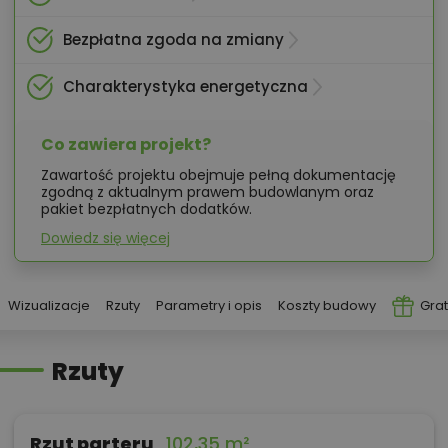
Bezpłatna zgoda na zmiany
Charakterystyka energetyczna
Co zawiera projekt?
Zawartość projektu obejmuje pełną dokumentację
zgodną z aktualnym prawem budowlanym oraz
pakiet bezpłatnych dodatków.
Dowiedz się więcej
Wizualizacje
Rzuty
Parametry i opis
Koszty budowy
Grat
Rzuty
Rzut parteru
102,35 m²