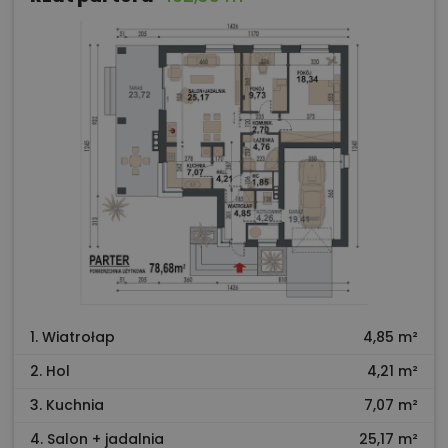
1. Wiatrołap
4,85 m²
2. Hol
4,21 m²
3. Kuchnia
7,07 m²
4. Salon + jadalnia
25,17 m²