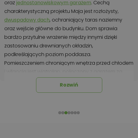
oraz
jednostanowiskowym garażem
. Cechą
charakterystyczną projektu Maja jest rozłożysty,
dwuspadowy dach
, ochraniający taras naziemny
oraz wejście główne do budynku. Dom sprawia
bardzo przytulne wrażenie między innymi dzięki
zastosowaniu drewnianych okładzin,
podkreślających poziom poddasza.
Pomieszczeniem chroniącym wnętrza przed chłodem
i wilgocią jest wiatrołap, połączony z garażem za
pośrednictwem kotłowni. W pobliżu strefy wejściowej
Rozwiń
dla wygody domowników oraz gości umieszczono
toaletę. W korytarzu zaprojektowano opuszczane
schody, umożliwiające zaadaptowania poddasza na
strych. Dalej po prawej stronie znajduje się łazienka z
wanną oraz prysznicem, a obok niej sypialnia
rodziców oraz drugi, mniejszy pokój. Prywatna część