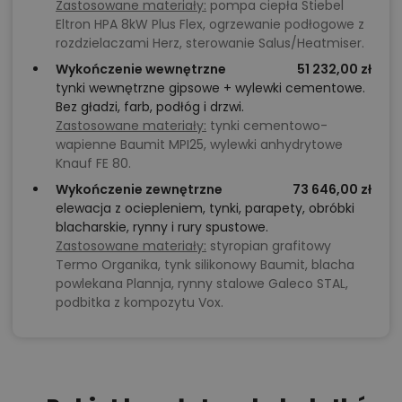
Zastosowane materiały:
pompa ciepła Stiebel
Eltron HPA 8kW Plus Flex, ogrzewanie podłogowe z
rozdzielaczami Herz, sterowanie Salus/Heatmiser.
Wykończenie wewnętrzne
51 232,00 zł
tynki wewnętrzne gipsowe + wylewki cementowe.
Bez gładzi, farb, podłóg i drzwi.
Zastosowane materiały:
tynki cementowo-
wapienne Baumit MPI25, wylewki anhydrytowe
Knauf FE 80.
Wykończenie zewnętrzne
73 646,00 zł
elewacja z ociepleniem, tynki, parapety, obróbki
blacharskie, rynny i rury spustowe.
Zastosowane materiały:
styropian grafitowy
Termo Organika, tynk silikonowy Baumit, blacha
powlekana Plannja, rynny stalowe Galeco STAL,
podbitka z kompozytu Vox.