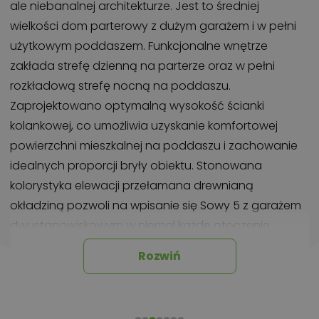
ale niebanalnej architekturze. Jest to średniej
wielkości dom parterowy z dużym garażem i w pełni
użytkowym poddaszem. Funkcjonalne wnętrze
zakłada strefę dzienną na parterze oraz w pełni
rozkładową strefę nocną na poddaszu.
Zaprojektowano optymalną wysokość ścianki
kolankowej, co umożliwia uzyskanie komfortowej
powierzchni mieszkalnej na poddaszu i zachowanie
idealnych proporcji bryły obiektu. Stonowana
kolorystyka elewacji przełamana drewnianą
okładziną pozwoli na wpisanie się Sowy 5 z garażem
dwustanowiskowym w niemal każde otoczenie.
Rozwiń
Chcesz uzyskać więcej informacji o tym
projekcie, na przykład:
polecane przez architekta zmiany,