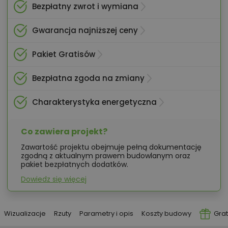
Bezpłatny zwrot i wymiana
Gwarancja najniższej ceny
Pakiet Gratisów
Bezpłatna zgoda na zmiany
Charakterystyka energetyczna
Co zawiera projekt?
Zawartość projektu obejmuje pełną dokumentację
zgodną z aktualnym prawem budowlanym oraz
pakiet bezpłatnych dodatków.
Dowiedz się więcej
Wizualizacje
Rzuty
Parametry i opis
Koszty budowy
Grat