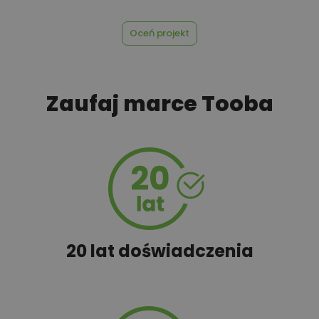
Oceń projekt
450,00 zł
Szambo
Zaufaj marce Tooba
50,00 zł
Tablica informacyjna
100,00 zł
Wyceń adaptację
20 lat doświadczenia