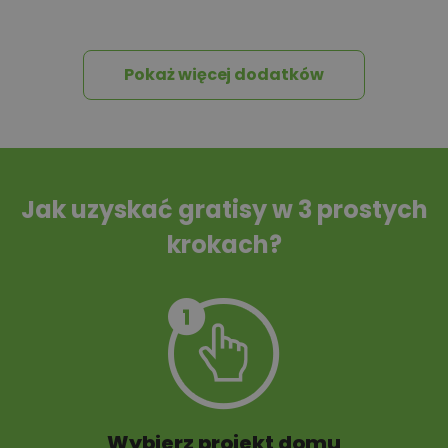
wniosków
Pokaż więcej dodatków
Tablica informacyjna
Przydomowa
oczyszczalnia
ścieków
Jak uzyskać gratisy w 3 prostych
krokach?
Szambo
10 projektów małej
architektury
ogrodowej
Wybierz projekt domu