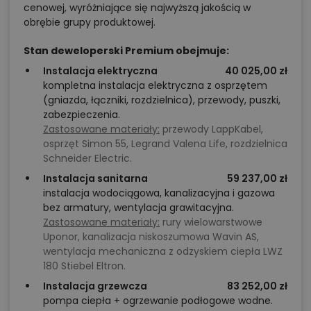
cenowej, wyróżniające się najwyższą jakością w
obrębie grupy produktowej.
Stan deweloperski Premium obejmuje:
Instalacja elektryczna
40 025,00 zł
kompletna instalacja elektryczna z osprzętem
(gniazda, łączniki, rozdzielnica), przewody, puszki,
zabezpieczenia.
Zastosowane materiały:
przewody LappKabel,
osprzęt Simon 55, Legrand Valena Life, rozdzielnica
Schneider Electric.
Instalacja sanitarna
59 237,00 zł
instalacja wodociągowa, kanalizacyjna i gazowa
bez armatury, wentylacja grawitacyjna.
Zastosowane materiały:
rury wielowarstwowe
Uponor, kanalizacja niskoszumowa Wavin AS,
wentylacja mechaniczna z odzyskiem ciepła LWZ
180 Stiebel Eltron.
Instalacja grzewcza
83 252,00 zł
pompa ciepła + ogrzewanie podłogowe wodne.