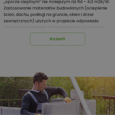
„oporze cieplnym” nie mniejszym niż Rd – 4,0 m2k/W.
Zastosowanie materiałów budowlanych (ocieplenie
ścian, dachu, podłogi na gruncie, okien i drzwi
zewnętrznych) użytych w projekcie odpowiada
nowym wymaganiom obowiązującym od stycznia
2021 roku (WT2021).
Rozwiń
Ściany nośne wewnętrzne: bloczki gazobetonowe gr.
25cm na zaprawie cementowo-wapiennej lub
systemowej.
Ściany wewnętrzne działowe: bloczki gazobetonowe
gr. 12cm.
Strop gęstożebrowy z wypełnieniem pustakami
betonowymi, zalewany wraz z wieńcami betonem B
20.
Konstrukcja dachu: drewniana, drewno klasy C24,
więźba dachowa krokwiowo-jętkowa.
Budynek, w wersji podstawowej, jest zaprojektowany
z pomieszczeniem kotłowni wyposażonej w kocioł