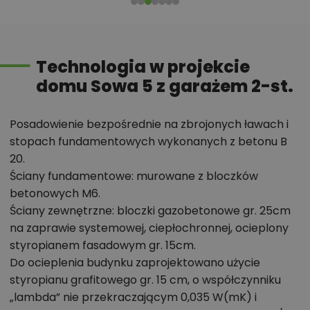
możliwości wprowadzania modyfikacji,
projekty podobne - o zbliżonym układzie lub
parametrach,
Technologia w projekcie
optymalizacja kosztów budowy domu według
domu Sowa 5 z garażem 2-st.
tego projektu,
informacje szczegółowe - np. wymiary
Posadowienie bezpośrednie na zbrojonych ławach i
pomieszczeń, instalacje, materiały?
stopach fundamentowych wykonanych z betonu B
20.
Ściany fundamentowe: murowane z bloczków
Zadzwoń
52 384 49 90
lub
NAPISZ
betonowych M6.
Ściany zewnętrzne: bloczki gazobetonowe gr. 25cm
na zaprawie systemowej, ciepłochronnej, ocieplony
styropianem fasadowym gr. 15cm.
Do ocieplenia budynku zaprojektowano użycie
styropianu grafitowego gr. 15 cm, o współczynniku
„lambda” nie przekraczającym 0,035 W(mK) i