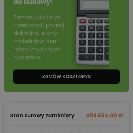
do budowy!
Zamów kosztorys
inwestorski i poznaj
dokładne koszty
materiałów, cen
robocizny i innych
nakładów.
ZAMÓW KOSZTORYS
Stan surowy zamknięty
459 654,00 zł