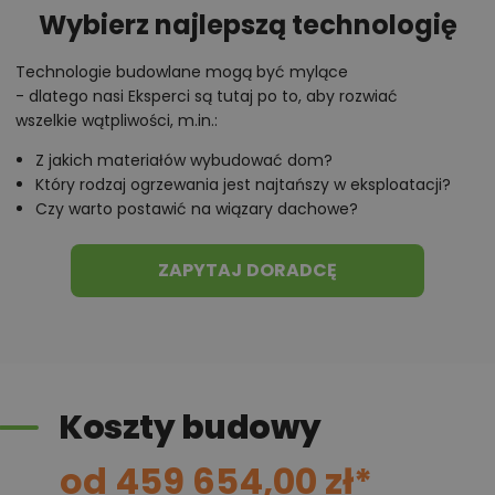
ekologiczny na paliwo stałe „pellet” i spełnia
Wybierz najlepszą technologię
wszystkie wymagania dotyczące WT2021.
Na etapie adaptacji projektu jest możliwość
Technologie budowlane mogą być mylące
zaprojektowania ogrzewania gazowego ze
- dlatego nasi Eksperci są tutaj po to, aby rozwiać
wspomaganiem instalacją solarną lub ogrzewania
wszelkie wątpliwości, m.in.:
nowoczesną pompa ciepła typu powietrze – woda.
Z jakich materiałów wybudować dom?
Projekt pod względem konstrukcyjnym spełnia
Który rodzaj ogrzewania jest najtańszy w eksploatacji?
normy zgodne z Eurokodami.
Czy warto postawić na wiązary dachowe?
ZAPYTAJ DORADCĘ
Koszty budowy
od 459 654,00 zł*