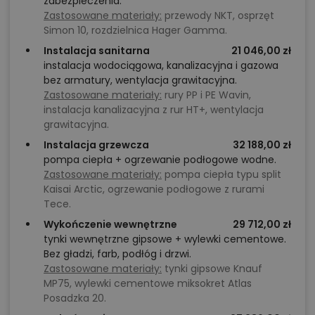
zabezpieczenia.
Zastosowane materiały:
przewody NKT, osprzęt
Simon 10, rozdzielnica Hager Gamma.
Instalacja sanitarna
21 046,00 zł
instalacja wodociągowa, kanalizacyjna i gazowa
bez armatury, wentylacja grawitacyjna.
Zastosowane materiały:
rury PP i PE Wavin,
instalacja kanalizacyjna z rur HT+, wentylacja
grawitacyjna.
Instalacja grzewcza
32 188,00 zł
pompa ciepła + ogrzewanie podłogowe wodne.
Zastosowane materiały:
pompa ciepła typu split
Kaisai Arctic, ogrzewanie podłogowe z rurami
Tece.
Wykończenie wewnętrzne
29 712,00 zł
tynki wewnętrzne gipsowe + wylewki cementowe.
Bez gładzi, farb, podłóg i drzwi.
Zastosowane materiały:
tynki gipsowe Knauf
MP75, wylewki cementowe miksokret Atlas
Posadzka 20.