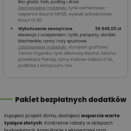
Bez gładzi, farb, podłóg i drzwi.
Zastosowane materiały:
tynki cementowo-
wapienne Baumit MPI25, wylewki anhydrytowe
Knauf FE 80.
Wykończenie zewnętrzne
56 948,00 zł
elewacja z ociepleniem, tynki, parapety, obróbki
blacharskie, rynny i rury spustowe.
Zastosowane materiały:
styropian grafitowy
Termo Organika, tynk silikonowy Baumit, blacha
powlekana Plannja, rynny stalowe Galeco STAL,
podbitka z kompozytu Vox.
Pakiet bezpłatnych dodatków
Kupujesz projekt domu, dostajesz
wsparcie warte
tysiące złotych
. Konkretne rabaty w sklepach
budowlanych, konsultacje z ekspertami oraz