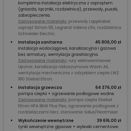
kompletna instalacja elektryczna z osprzętem
(gniazda, łączniki, rozdzielnica), przewody, puszki,
zabezpieczenia.
Zastosowane materiały:
przewody LappKabel,
osprzęt Simon 55, Legrand Valena Life, rozdzielnica
Schneider Electric.
Instalacja sanitarna
45 806,00 zł
instalacja wodociągowa, kanalizacyjna i gazowa
bez armatury, wentylacja grawitacyjna.
Zastosowane materiały:
rury wielowarstwowe
Uponor, kanalizacja niskoszumowa Wavin AS,
wentylacja mechaniczna z odzyskiem ciepła LWZ
180 Stiebel Eltron.
Instalacja grzewcza
64 376,00 zł
pompa ciepła + ogrzewanie podłogowe wodne.
Zastosowane materiały:
pompa ciepła Stiebel
Eltron HPA 8kW Plus Flex, ogrzewanie podłogowe z
rozdzielaczami Herz, sterowanie Salus/Heatmiser.
Wykończenie wewnętrzne
39 616,00 zł
tynki wewnętrzne gipsowe + wylewki cementowe.