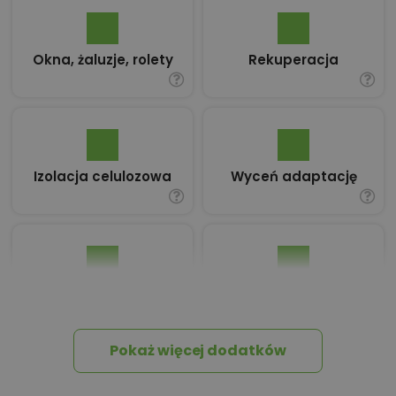
Okna, żaluzje, rolety
Rekuperacja
Izolacja celulozowa
Wyceń adaptację
Pakiet umów i
Dziennik Budowy
wniosków
Pokaż więcej dodatków