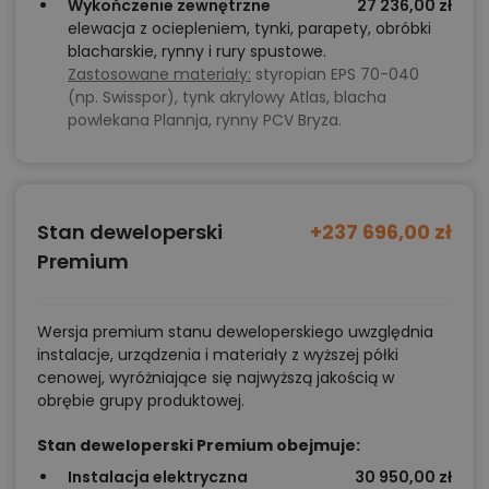
Wykończenie zewnętrzne
27 236,00 zł
elewacja z ociepleniem, tynki, parapety, obróbki
blacharskie, rynny i rury spustowe.
Zastosowane materiały:
styropian EPS 70-040
(np. Swisspor), tynk akrylowy Atlas, blacha
powlekana Plannja, rynny PCV Bryza.
Stan deweloperski
+237 696,00 zł
Premium
Wersja premium stanu deweloperskiego uwzględnia
instalacje, urządzenia i materiały z wyższej półki
cenowej, wyróżniające się najwyższą jakością w
obrębie grupy produktowej.
Stan deweloperski Premium obejmuje:
Instalacja elektryczna
30 950,00 zł