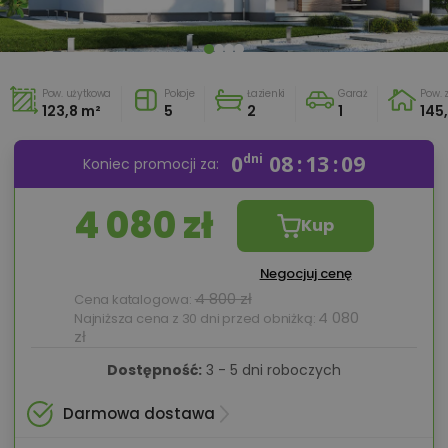
Pow. użytkowa
Pokoje
Łazienki
Garaż
Pow.
123,8 m²
5
2
1
145
0
dni
08
13
07
Koniec promocji za:
4 080 zł
Kup
Negocjuj cenę
4 800 zł
Cena katalogowa:
4 080
Najniższa cena z 30 dni przed obniżką:
zł
Dostępność:
3 - 5 dni roboczych
Darmowa dostawa