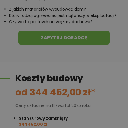
Projekt domu z garażem
Z jakich materiałów wybudować dom?
jednostanowiskowym
Który rodzaj ogrzewania jest najtańszy w eksploatacji?
Czy warto postawić na wiązary dachowe?
Z garażu można przejść od razu do kotłowni zasilanej
gazem lub paliwem stałym. Szukasz funkcjonalnego i
ZAPYTAJ DORADCĘ
komfortowego dla domowników domu, który pozwoli
pomieścić w nim zarówno rodzinę, jak i gości? Projekt
Ewa Lux Modern będzie doskonałym rozwiązaniem!
Poza wizualizacją projektu, możemy zobaczyć też
proponowaną aranżację wnętrz 3D
, spójną z
Koszty budowy
zewnętrzną elewacją. To przykład tego, jak
wykorzystać przestrzeń, by uczynić ją funkcjonalną.
od 344 452,00 zł*
Kto wie, może stanie się powodem dla którego
wybierzemy projekt Ewa Lux Modern?
Ceny aktualne na III kwartał 2025 roku
Chcesz uzyskać więcej informacji o tym
Stan surowy zamknięty
344 452,00 zł
projekcie, na przykład: