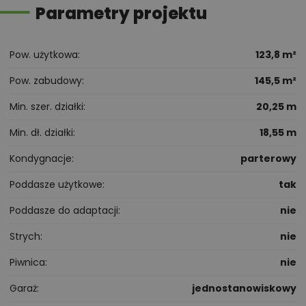
Parametry projektu
Pow. użytkowa
123,8 m²
Pow. zabudowy
145,5 m²
Min. szer. działki
20,25 m
Min. dł. działki
18,55 m
Kondygnacje
parterowy
Poddasze użytkowe
tak
Poddasze do adaptacji
nie
Strych
nie
Piwnica
nie
Garaż
jednostanowiskowy