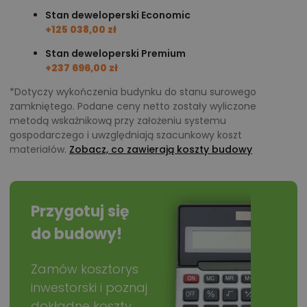
Stan deweloperski Economic
polecane przez architekta zmiany,
+125 038,00 zł
możliwości wprowadzania modyfikacji,
Stan deweloperski Premium
projekty podobne - o zbliżonym układzie lub
+237 696,00 zł
parametrach,
*Dotyczy wykończenia budynku do stanu surowego
optymalizacja kosztów budowy domu według
zamkniętego. Podane ceny netto zostały wyliczone
metodą wskaźnikową przy założeniu systemu
tego projektu,
gospodarczego i uwzględniają szacunkowy koszt
informacje szczegółowe - np. wymiary
materiałów.
Zobacz, co zawierają koszty budowy
pomieszczeń, instalacje, materiały?
Zadzwoń
52 384 49 90
lub
NAPISZ
Przygotuj się
do budowy!
Zamów kosztorys
inwestorski i poznaj
dokładne koszty