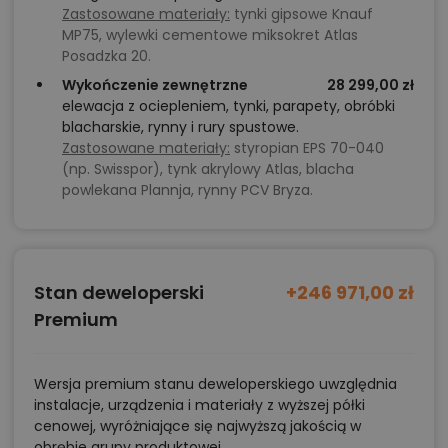
Zastosowane materiały:
tynki gipsowe Knauf
MP75, wylewki cementowe miksokret Atlas
Posadzka 20.
Wykończenie zewnętrzne
28 299,00 zł
elewacja z ociepleniem, tynki, parapety, obróbki
blacharskie, rynny i rury spustowe.
Zastosowane materiały:
styropian EPS 70-040
(np. Swisspor), tynk akrylowy Atlas, blacha
powlekana Plannja, rynny PCV Bryza.
Stan deweloperski
+246 971,00 zł
Premium
Wersja premium stanu deweloperskiego uwzględnia
instalacje, urządzenia i materiały z wyższej półki
cenowej, wyróżniające się najwyższą jakością w
obrębie grupy produktowej.