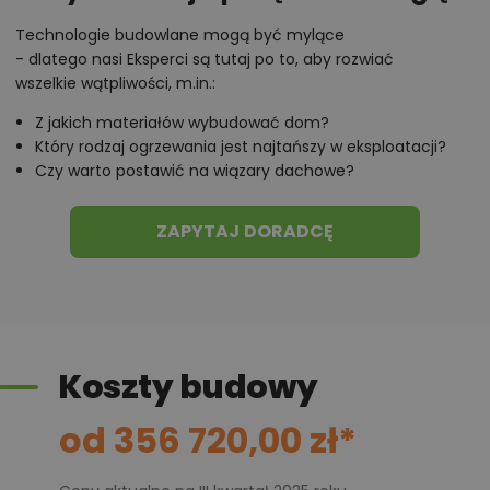
prysznicem oraz pralnio-suszarnia, ułatwiająca
organizację i utrzymanie porządku. W sypialni głównej
Technologie budowlane mogą być mylące
- dlatego nasi Eksperci są tutaj po to, aby rozwiać
znajduje się osobna łazienka i garderoba, co zapewni
wszelkie wątpliwości, m.in.:
rodzicom większą prywatność. Każdy z pokoi został
Z jakich materiałów wybudować dom?
doskonale doświetlony za sprawą okien połaciowych
Który rodzaj ogrzewania jest najtańszy w eksploatacji?
i portfenetrów.
Czy warto postawić na wiązary dachowe?
Chcesz uzyskać więcej informacji o tym
ZAPYTAJ DORADCĘ
projekcie, na przykład:
polecane przez architekta zmiany,
możliwości wprowadzania modyfikacji,
projekty podobne - o zbliżonym układzie lub
Koszty budowy
parametrach,
optymalizacja kosztów budowy domu według
od 356 720,00 zł*
tego projektu,
informacje szczegółowe - np. wymiary