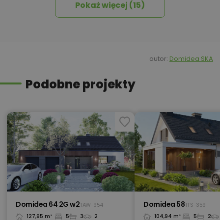
Pokaż więcej (15)
450,00 zł
Izolacja celulozowa
1 230,00 zł
Kosztorys
autor:
Domidea SKA
Podobne projekty
Kredyt hipoteczny z operatem za
800,00 zł
0 zł
450,00 zł
Okna, żaluzje, rolety
450,00 zł
Pakiet umów i wniosków
Domidea 64 2G w2
Domidea 58
TAW-954
TFS-359
127,95 m²
5
3
2
104,94 m²
5
2