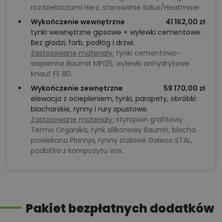
rozdzielaczami Herz, sterowanie Salus/Heatmiser.
Wykończenie wewnętrzne
41 162,00 zł
tynki wewnętrzne gipsowe + wylewki cementowe.
Bez gładzi, farb, podłóg i drzwi.
Zastosowane materiały:
tynki cementowo-
wapienne Baumit MPI25, wylewki anhydrytowe
Knauf FE 80.
Wykończenie zewnętrzne
59 170,00 zł
elewacja z ociepleniem, tynki, parapety, obróbki
blacharskie, rynny i rury spustowe.
Zastosowane materiały:
styropian grafitowy
Termo Organika, tynk silikonowy Baumit, blacha
powlekana Plannja, rynny stalowe Galeco STAL,
podbitka z kompozytu Vox.
Pakiet bezpłatnych dodatków