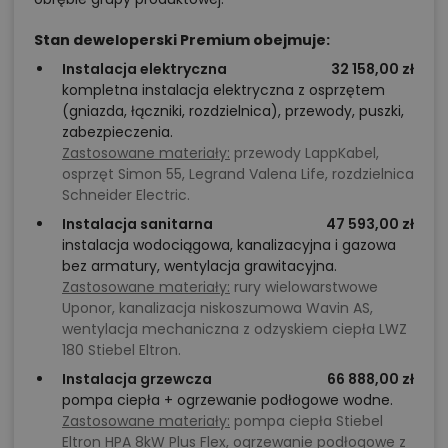
Stan deweloperski Premium obejmuje:
Instalacja elektryczna
32 158,00 zł
kompletna instalacja elektryczna z osprzętem
(gniazda, łączniki, rozdzielnica), przewody, puszki,
zabezpieczenia.
Zastosowane materiały:
przewody LappKabel,
osprzęt Simon 55, Legrand Valena Life, rozdzielnica
Schneider Electric.
Instalacja sanitarna
47 593,00 zł
instalacja wodociągowa, kanalizacyjna i gazowa
bez armatury, wentylacja grawitacyjna.
Zastosowane materiały:
rury wielowarstwowe
Uponor, kanalizacja niskoszumowa Wavin AS,
wentylacja mechaniczna z odzyskiem ciepła LWZ
180 Stiebel Eltron.
Instalacja grzewcza
66 888,00 zł
pompa ciepła + ogrzewanie podłogowe wodne.
Zastosowane materiały:
pompa ciepła Stiebel
Eltron HPA 8kW Plus Flex, ogrzewanie podłogowe z