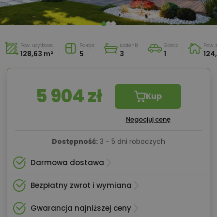
Pow. użytkowa
Pokoje
Łazienki
Garaż
Pow.
128,63 m²
5
3
1
124
5 904 zł
Kup
Negocjuj cenę
Dostępność:
3 - 5 dni roboczych
Darmowa dostawa
Bezpłatny zwrot i wymiana
Gwarancja najniższej ceny