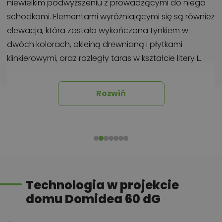
niewielkim podwyższeniu z prowadzącymi do niego
schodkami. Elementami wyróżniającymi się są również
elewacja, która została wykończona tynkiem w
dwóch kolorach, okleiną drewnianą i płytkami
klinkierowymi, oraz rozległy taras w kształcie litery L.
Strefa dzienna i gospodarcza na
Rozwiń
parterze
Otwarta strefa dzienna to miejsce tętniące życiem
mieszkańców. Znajdziemy tutaj przestronny salon,
jadalnię oraz kuchnię z kącikiem śniadaniowym i
praktyczną spiżarnią na domowe zapasy. Liczne
przeszklenia doskonale oświetlają wnętrze i sprawiają,
Technologia w projekcie
że wydaje się większe niż jest w rzeczywistości.
domu Domidea 60 dG
Największą atrakcją pokoju dziennego jest kominek
,
który wprowadzi do wnętrza przyjemny nastrój i