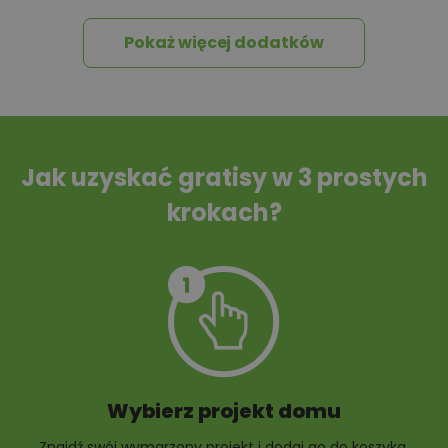
Pokaż więcej dodatków
Tablica informacyjna
Przydomowa
oczyszczalnia
ścieków
Jak uzyskać gratisy w 3 prostych
krokach?
Szambo
10 projektów małej
architektury
ogrodowej
Wybierz projekt domu
Znajdź swój wymarzony projekt i dodaj go do koszyka.