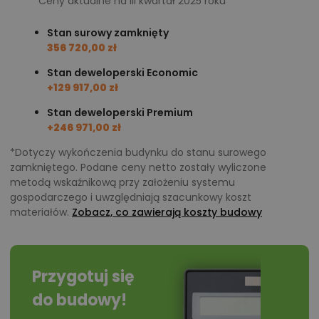
Ceny aktualne na III kwartał 2025 roku
pomieszczeń, instalacje, materiały?
Stan surowy zamknięty
356 720,00 zł
Zadzwoń
52 384 49 90
lub
NAPISZ
Stan deweloperski Economic
+129 917,00 zł
Stan deweloperski Premium
+246 971,00 zł
*Dotyczy wykończenia budynku do stanu surowego
zamkniętego. Podane ceny netto zostały wyliczone
metodą wskaźnikową przy założeniu systemu
gospodarczego i uwzględniają szacunkowy koszt
materiałów.
Zobacz, co zawierają koszty budowy
Przygotuj się
do budowy!