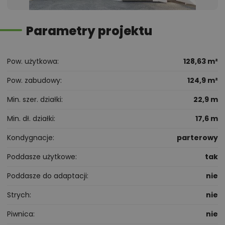
Parametry projektu
Pow. użytkowa
128,63 m²
Pow. zabudowy
124,9 m²
Min. szer. działki
22,9 m
Min. dł. działki
17,6 m
Kondygnacje
parterowy
Poddasze użytkowe
tak
Poddasze do adaptacji
nie
Strych
nie
Piwnica
nie