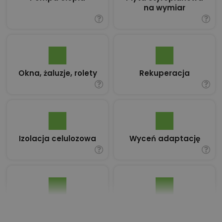
na wymiar
Okna, żaluzje, rolety
Rekuperacja
Izolacja celulozowa
Wyceń adaptację
Pakiet umów i
Dziennik Budowy
wniosków