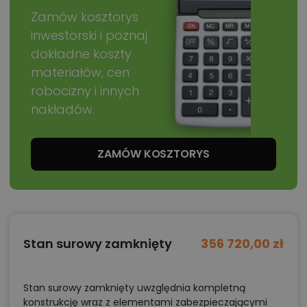
Zamów kosztorys
inwestorski i poznaj
dokładne koszty
materiałów, cen
robocizny i innych
nakładów.
ZAMÓW KOSZTORYS
Stan surowy zamknięty
356 720,00 zł
Stan surowy zamknięty uwzględnia kompletną
konstrukcję wraz z elementami zabezpieczającymi