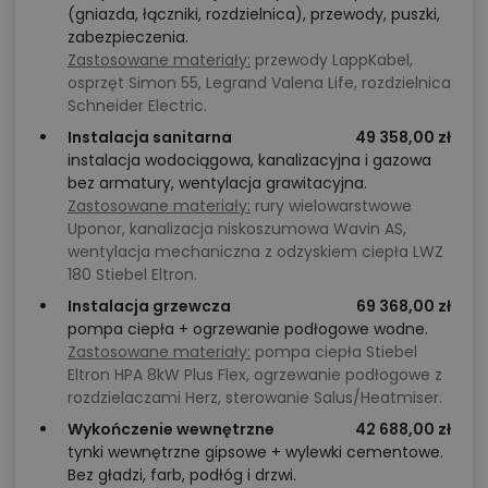
(gniazda, łączniki, rozdzielnica), przewody, puszki,
zabezpieczenia.
Zastosowane materiały:
przewody LappKabel,
osprzęt Simon 55, Legrand Valena Life, rozdzielnica
Schneider Electric.
Instalacja sanitarna
49 358,00 zł
instalacja wodociągowa, kanalizacyjna i gazowa
bez armatury, wentylacja grawitacyjna.
Zastosowane materiały:
rury wielowarstwowe
Uponor, kanalizacja niskoszumowa Wavin AS,
wentylacja mechaniczna z odzyskiem ciepła LWZ
180 Stiebel Eltron.
Instalacja grzewcza
69 368,00 zł
pompa ciepła + ogrzewanie podłogowe wodne.
Zastosowane materiały:
pompa ciepła Stiebel
Eltron HPA 8kW Plus Flex, ogrzewanie podłogowe z
rozdzielaczami Herz, sterowanie Salus/Heatmiser.
Wykończenie wewnętrzne
42 688,00 zł
tynki wewnętrzne gipsowe + wylewki cementowe.
Bez gładzi, farb, podłóg i drzwi.