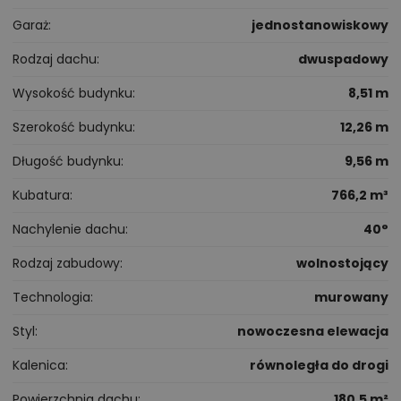
Garaż
jednostanowiskowy
Rodzaj dachu
dwuspadowy
Wysokość budynku
8,51 m
Szerokość budynku
12,26 m
Długość budynku
9,56 m
Kubatura
766,2 m³
Nachylenie dachu
40°
Rodzaj zabudowy
wolnostojący
Technologia
murowany
Styl
nowoczesna elewacja
Kalenica
równoległa do drogi
Powierzchnia dachu
180,5 m²