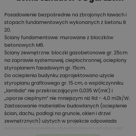
Chcesz uzyskać więcej informacji o tym
projekcie, na przykład:
Posadowienie bezpośrednie na zbrojonych ławach i
stopach fundamentowych wykonanych z betonu B
polecane przez architekta zmiany,
20.
możliwości wprowadzania modyfikacji,
Ściany fundamentowe: murowane z bloczków
projekty podobne - o zbliżonym układzie lub
betonowych M6.
parametrach,
Ściany zewnętrzne: bloczki gazobetonowe gr. 25cm
na zaprawie systemowej, ciepłochronnej, ocieplony
optymalizacja kosztów budowy domu według
styropianem fasadowym gr. 15cm.
tego projektu,
Do ocieplenia budynku zaprojektowano użycie
informacje szczegółowe - np. wymiary
styropianu grafitowego gr. 15 cm, o współczynniku
pomieszczeń, instalacje, materiały?
„lambda” nie przekraczającym 0,035 W(mK) i
„oporze cieplnym” nie mniejszym niż Rd – 4,0 m2k/W.
Zastosowanie materiałów budowlanych (ocieplenie
Zadzwoń
52 384 49 90
lub
NAPISZ
ścian, dachu, podłogi na gruncie, okien i drzwi
zewnętrznych) użytych w projekcie odpowiada
nowym wymaganiom obowiązującym od stycznia