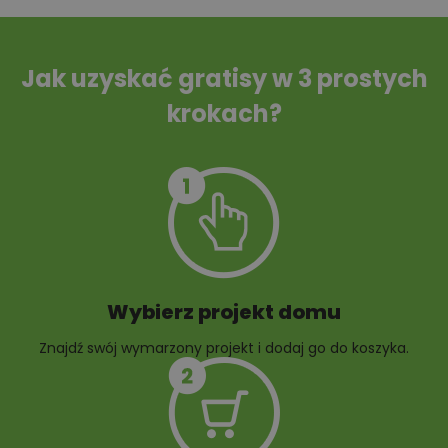
Tablica informacyjna
Przydomowa
oczyszczalnia
ścieków
Jak uzyskać gratisy w 3 prostych
krokach?
Szambo
10 projektów małej
architektury
ogrodowej
Wybierz projekt domu
Znajdź swój wymarzony projekt i dodaj go do koszyka.
10 projektów rabat
ogrodowych