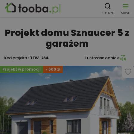
Szukaj
Menu
Projekt domu Sznaucer 5 z
garażem
Kod projektu:
TFW-734
Lustrzane odbicie
Projekt w promocji
- 500 zł