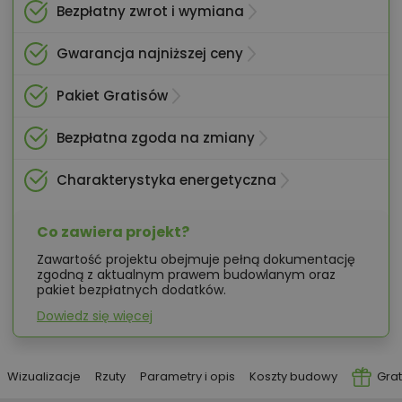
Bezpłatny zwrot i wymiana
Gwarancja najniższej ceny
Pakiet Gratisów
Bezpłatna zgoda na zmiany
Charakterystyka energetyczna
Co zawiera projekt?
Zawartość projektu obejmuje pełną dokumentację
zgodną z aktualnym prawem budowlanym oraz
pakiet bezpłatnych dodatków.
Dowiedz się więcej
Wizualizacje
Rzuty
Parametry i opis
Koszty budowy
Grat