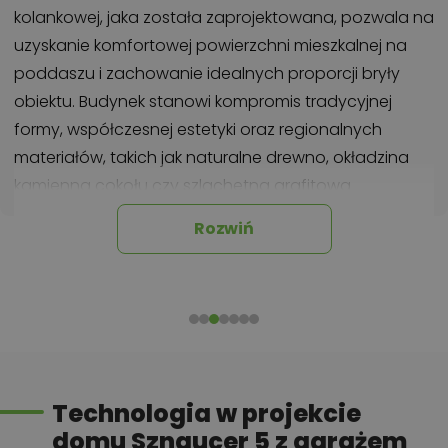
kolankowej, jaka została zaprojektowana, pozwala na
uzyskanie komfortowej powierzchni mieszkalnej na
poddaszu i zachowanie idealnych proporcji bryły
obiektu. Budynek stanowi kompromis tradycyjnej
formy, współczesnej estetyki oraz regionalnych
materiałów, takich jak naturalne drewno, okładzina
kamienna cokołu czy szlachetna grafitowa
dachówka. Funkcjonalne wnętrze zakłada strefę
Rozwiń
dzienną na parterze oraz w pełni rozkładową strefę
nocną na poddaszu. Przestronny, otwierający się na
ogród salon z jadalnią dopełniono zaprojektowanym
tarasem, który doskonale sprawdzi się jako miejsce na
letnie posiłki. Ponadczasowa architektura tego
średniej wielkości domu sprawia, że z łatwością
Technologia w projekcie
wpisze się w niemal każdy krajobraz.
domu Sznaucer 5 z garażem