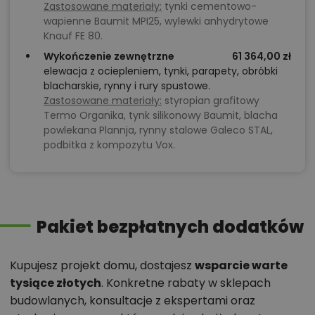
Zastosowane materiały:
tynki cementowo-
wapienne Baumit MPI25, wylewki anhydrytowe
Knauf FE 80.
Wykończenie zewnętrzne
61 364,00 zł
elewacja z ociepleniem, tynki, parapety, obróbki
blacharskie, rynny i rury spustowe.
Zastosowane materiały:
styropian grafitowy
Termo Organika, tynk silikonowy Baumit, blacha
powlekana Plannja, rynny stalowe Galeco STAL,
podbitka z kompozytu Vox.
Pakiet bezpłatnych dodatków
Kupujesz projekt domu, dostajesz
wsparcie warte
tysiące złotych
. Konkretne rabaty w sklepach
budowlanych, konsultacje z ekspertami oraz