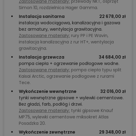
Zastosowane materiały:
przewody NKT, osprzęt
Simon 10, rozdzielnica Hager Gamma.
Instalacja sanitarna
22 678,00 zł
instalacja wodociągowa, kanalizacyjna i gazowa
bez armatury, wentylacja grawitacyjna.
Zastosowane materiały:
rury PP i PE Wavin,
instalacja kanalizacyjna z rur HT+, wentylacja
grawitacyjna.
Instalacja grzewcza
34 684,00 zł
pompa ciepła + ogrzewanie podłogowe wodne.
Zastosowane materiały:
pompa ciepła typu split
Kaisai Arctic, ogrzewanie podłogowe z rurami
Tece.
Wykończenie wewnętrzne
32 016,00 zł
tynki wewnętrzne gipsowe + wylewki cementowe.
Bez gładzi, farb, podłóg i drzwi.
Zastosowane materiały:
tynki gipsowe Knauf
MP75, wylewki cementowe miksokret Atlas
Posadzka 20.
Wykończenie zewnętrzne
29 348,00 zł