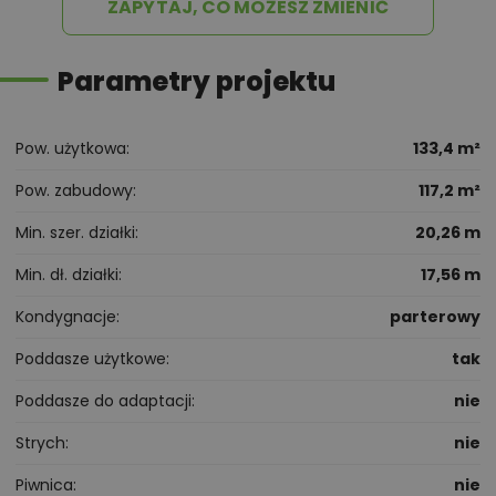
ZAPYTAJ, CO MOŻESZ ZMIENIĆ
Parametry projektu
Pow. użytkowa
133,4 m²
Pow. zabudowy
117,2 m²
Min. szer. działki
20,26 m
Min. dł. działki
17,56 m
Kondygnacje
parterowy
Poddasze użytkowe
tak
Poddasze do adaptacji
nie
Strych
nie
Piwnica
nie