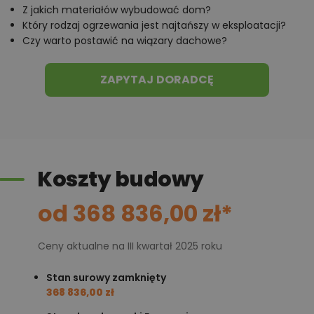
nowoczesną pompa ciepła typu powietrze – woda.
Z jakich materiałów wybudować dom?
Projekt pod względem konstrukcyjnym spełnia
Który rodzaj ogrzewania jest najtańszy w eksploatacji?
normy zgodne z Eurokodami.
Czy warto postawić na wiązary dachowe?
ZAPYTAJ DORADCĘ
Koszty budowy
od 368 836,00 zł*
Ceny aktualne na III kwartał 2025 roku
Stan surowy zamknięty
368 836,00 zł