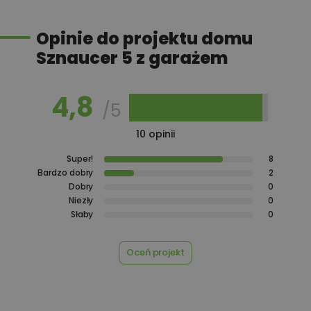
450,00 zł
Płyta styropianowa na wymiar
Opinie do projektu domu
Sznaucer 5 z garażem
Rabat 10% na zakupy w
100,00 zł
Castorama
4,8
/5
100,00 zł
Rabat 10% na zakupy w OBI
10 opinii
Super!
8
Bardzo dobry
2
Dobry
0
450,00 zł
Rekuperacja
Niezły
0
Słaby
0
Oceń projekt
450,00 zł
Szambo