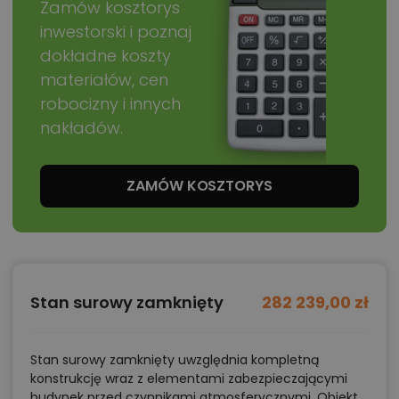
Zamów kosztorys
inwestorski i poznaj
dokładne koszty
materiałów, cen
robocizny i innych
nakładów.
ZAMÓW KOSZTORYS
Stan surowy zamknięty
282 239,00 zł
Stan surowy zamknięty uwzględnia kompletną
konstrukcję wraz z elementami zabezpieczającymi
budynek przed czynnikami atmosferycznymi. Obiekt