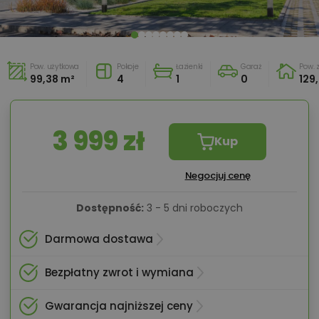
Pow. użytkowa
Pokoje
Łazienki
Garaż
Pow.
99,38 m²
4
1
0
129
3 999 zł
Kup
Negocjuj cenę
Dostępność:
3 - 5 dni roboczych
Darmowa dostawa
Bezpłatny zwrot i wymiana
Gwarancja najniższej ceny