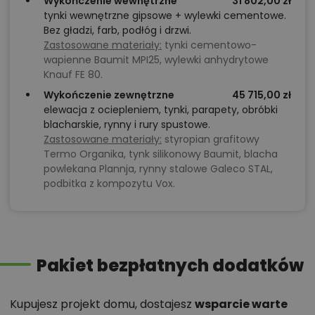
Wykończenie wewnętrzne
31 802,00 zł
tynki wewnętrzne gipsowe + wylewki cementowe.
Bez gładzi, farb, podłóg i drzwi.
Zastosowane materiały:
tynki cementowo-
wapienne Baumit MPI25, wylewki anhydrytowe
Knauf FE 80.
Wykończenie zewnętrzne
45 715,00 zł
elewacja z ociepleniem, tynki, parapety, obróbki
blacharskie, rynny i rury spustowe.
Zastosowane materiały:
styropian grafitowy
Termo Organika, tynk silikonowy Baumit, blacha
powlekana Plannja, rynny stalowe Galeco STAL,
podbitka z kompozytu Vox.
Pakiet bezpłatnych dodatków
Kupujesz projekt domu, dostajesz
wsparcie warte