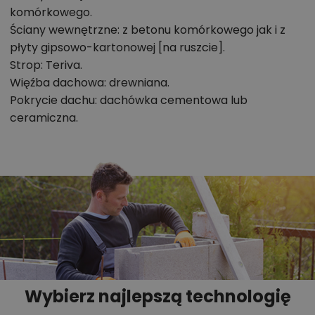
komórkowego.
Chcesz uzyskać więcej informacji o tym
Ściany wewnętrzne: z betonu komórkowego jak i z
projekcie, na przykład:
płyty gipsowo-kartonowej [na ruszcie].
Strop: Teriva.
polecane przez architekta zmiany,
Więźba dachowa: drewniana.
możliwości wprowadzania modyfikacji,
Pokrycie dachu: dachówka cementowa lub
projekty podobne - o zbliżonym układzie lub
ceramiczna.
parametrach,
optymalizacja kosztów budowy domu według
tego projektu,
informacje szczegółowe - np. wymiary
pomieszczeń, instalacje, materiały?
Zadzwoń
52 384 49 90
lub
NAPISZ
Wybierz najlepszą technologię