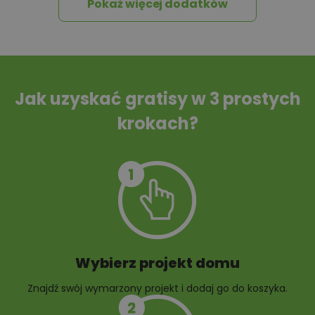
Pokaż więcej dodatków
Przydomowa
Szambo
oczyszczalnia
ścieków
Jak uzyskać gratisy w 3 prostych
krokach?
10 projektów małej
10 projektów rabat
architektury
ogrodowych
ogrodowej
Wybierz projekt domu
Znajdź swój wymarzony projekt i dodaj go do koszyka.