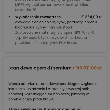
MP75, wylewki cementowe miksokret Atlas
Posadzka 20.
Wykończenie zewnętrzne
21 864,00 zł
elewacja z ociepleniem, tynki, parapety, obróbki
blacharskie, rynny i rury spustowe.
Zastosowane materiały:
styropian EPS 70-040
(np. Swisspor), tynk akrylowy Atlas, blacha
powlekana Plannja, rynny PCV Bryza.
Stan deweloperski Premium
+190 811,00 zł
Wersja premium stanu deweloperskiego uwzględnia
instalacje, urządzenia i materiały z wyższej półki
cenowej, wyróżniające się najwyższą jakością w
obrębie grupy produktowej.
Stan deweloperski Premium obejmuje: