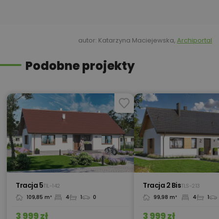
500,00 zł
Kosztorys pełny
autor: Katarzyna Maciejewska,
Archiportal
Podobne projekty
Kredyt hipoteczny z operatem za
800,00 zł
0 zł
450,00 zł
Okna, żaluzje, rolety
450,00 zł
Pakiet umów i wniosków
Tracja 5
Tracja 2 Bis
TIL-142
TLS-213
109,85 m²
4
1
0
99,98 m²
4
1
450,00 zł
Pompa ciepła
3 999 zł
3 999 zł