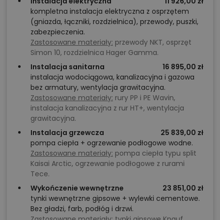
Instalacja elektryczna
11 926,00 zł
kompletna instalacja elektryczna z osprzętem
(gniazda, łączniki, rozdzielnica), przewody, puszki,
zabezpieczenia.
Zastosowane materiały:
przewody NKT, osprzęt
Simon 10, rozdzielnica Hager Gamma.
Instalacja sanitarna
16 895,00 zł
instalacja wodociągowa, kanalizacyjna i gazowa
bez armatury, wentylacja grawitacyjna.
Zastosowane materiały:
rury PP i PE Wavin,
instalacja kanalizacyjna z rur HT+, wentylacja
grawitacyjna.
Instalacja grzewcza
25 839,00 zł
pompa ciepła + ogrzewanie podłogowe wodne.
Zastosowane materiały:
pompa ciepła typu split
Kaisai Arctic, ogrzewanie podłogowe z rurami
Tece.
Wykończenie wewnętrzne
23 851,00 zł
tynki wewnętrzne gipsowe + wylewki cementowe.
Bez gładzi, farb, podłóg i drzwi.
Zastosowane materiały:
tynki gipsowe Knauf