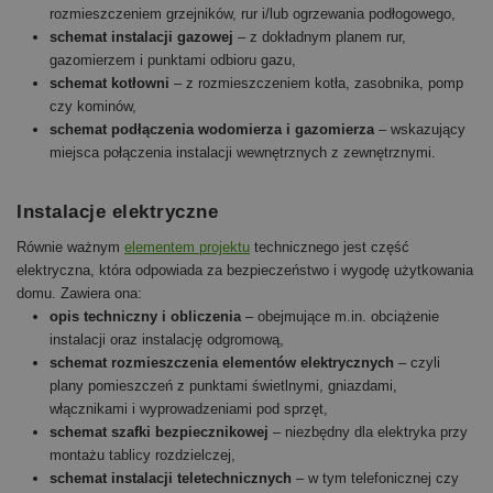
rozmieszczeniem grzejników, rur i/lub ogrzewania podłogowego,
schemat instalacji gazowej
– z dokładnym planem rur,
gazomierzem i punktami odbioru gazu,
schemat kotłowni
– z rozmieszczeniem kotła, zasobnika, pomp
czy kominów,
schemat podłączenia wodomierza i gazomierza
– wskazujący
miejsca połączenia instalacji wewnętrznych z zewnętrznymi.
Instalacje elektryczne
Równie ważnym
elementem projektu
technicznego jest część
elektryczna, która odpowiada za bezpieczeństwo i wygodę użytkowania
domu. Zawiera ona:
opis techniczny i obliczenia
– obejmujące m.in. obciążenie
instalacji oraz instalację odgromową,
schemat rozmieszczenia elementów elektrycznych
– czyli
plany pomieszczeń z punktami świetlnymi, gniazdami,
włącznikami i wyprowadzeniami pod sprzęt,
schemat szafki bezpiecznikowej
– niezbędny dla elektryka przy
montażu tablicy rozdzielczej,
schemat instalacji teletechnicznych
– w tym telefonicznej czy