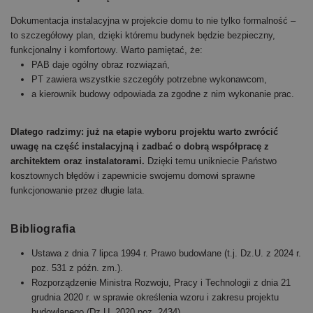
Dokumentacja instalacyjna w projekcie domu to nie tylko formalność –
to szczegółowy plan, dzięki któremu budynek będzie bezpieczny,
funkcjonalny i komfortowy. Warto pamiętać, że:
PAB daje ogólny obraz rozwiązań,
PT zawiera wszystkie szczegóły potrzebne wykonawcom,
a kierownik budowy odpowiada za zgodne z nim wykonanie prac.
Dlatego radzimy: już na etapie wyboru projektu warto zwrócić
uwagę na część instalacyjną i zadbać o dobrą współpracę z
architektem oraz instalatorami.
Dzięki temu unikniecie Państwo
kosztownych błędów i zapewnicie swojemu domowi sprawne
funkcjonowanie przez długie lata.
Bibliografia
Ustawa z dnia 7 lipca 1994 r. Prawo budowlane (t.j. Dz.U. z 2024 r.
poz. 531 z późn. zm.).
Rozporządzenie Ministra Rozwoju, Pracy i Technologii z dnia 21
grudnia 2020 r. w sprawie określenia wzoru i zakresu projektu
budowlanego (Dz.U. 2020 poz. 2434).