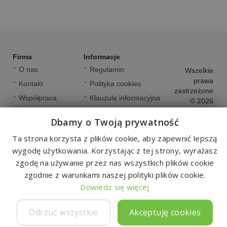
Firma
Informacje
O nas
Regulamin
Wszelkie
prawa
Kontakt
Polityka cookies
zastrzeżone
Współpraca
Klauzula informacyjna
© 2026
Strefa partnera
Ustawienia cookies
Dbamy o Twoją prywatność
FAQ
Ta strona korzysta z plików cookie, aby zapewnić lepszą
wygodę użytkowania. Korzystając z tej strony, wyrażasz
zgodę na używanie przez nas wszystkich plików cookie
zgodnie z warunkami naszej polityki plików cookie.
Dowiedz się więcej
Odrzuć wszystkie
Akceptuję cookies