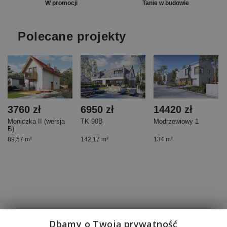
W promocji
Tanie w budowie
Polecane projekty
3760 zł
6950 zł
14420 zł
Moniczka II (wersja
TK 90B
Modrzewiowy 1
B)
89,57 m²
142,17 m²
134 m²
Firma
Informacje
O nas
Regulamin
Wszelkie
Dbamy o Twoją prywatność