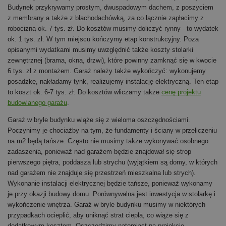
Budynek przykrywamy prostym, dwuspadowym dachem, z poszyciem
z membrany a także z blachodachówką, za co łącznie zapłacimy z
robocizną ok. 7 tys. zł. Do kosztów musimy doliczyć rynny - to wydatek
ok. 1 tys. zł. W tym miejscu kończymy etap konstrukcyjny. Poza
opisanymi wydatkami musimy uwzględnić także koszty stolarki
zewnętrznej (brama, okna, drzwi), które powinny zamknąć się w kwocie
6 tys. zł z montażem. Garaż należy także wykończyć: wykonujemy
posadzkę, nakładamy tynk, realizujemy instalację elektryczną. Ten etap
to koszt ok. 6-7 tys. zł. Do kosztów wliczamy także
cenę projektu
budowlanego garażu
.
Garaż w bryle budynku wiąże się z wieloma oszczędnościami.
Poczynimy je chociażby na tym, że fundamenty i ściany w przeliczeniu
na m2 będą tańsze. Często nie musimy także wykonywać osobnego
zadaszenia, ponieważ nad garażem będzie znajdował się strop
pierwszego piętra, poddasza lub strychu (wyjątkiem są domy, w których
nad garażem nie znajduje się przestrzeń mieszkalna lub strych).
Wykonanie instalacji elektrycznej będzie tańsze, ponieważ wykonamy
je przy okazji budowy domu. Porównywalna jest inwestycja w stolarkę i
wykończenie wnętrza. Garaż w bryle budynku musimy w niektórych
przypadkach ocieplić, aby uniknąć strat ciepła, co wiąże się z
dodatkowym kosztem. Oszczędzimy natomiast na projekcie