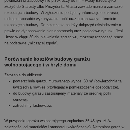
powierzchnia zabudowy nie przekroczy 50 m² – wtedy trzeba tylko
złożyć do Starosty albo Prezydenta Miasta zawiadomienie o zamiarze
rozpoczęcia budowy. W zgłoszeniu podajemy informacje o zakresie,
rodzaju i sposobie wykonywaniu robót oraz o planowanym terminie
rozpoczęcia budowy. Do zgłoszenia na leży dołączyć oświadczenie o
prawie do dysponowania nieruchomością oraz poglądowe rysunki. Jeśli
Urząd w ciągu 30 dni nie wniesie sprzeciwu, możemy rozpocząć prace
na podstawie „milczącej zgody”.
Porównanie kosztów budowy garażu
wolnostojącego i w bryle domu
Założenia do obliczeń:
powierzchnia garażu murowanego wynosi 30 m² (powierzchnia ta
uwzględnia również przylegające pomieszczenie gospodarcze),
do budowy garażu zastosujemy materiały ze średniej półki
cenowej,
zatrudnimy fachowców.
W przypadku garażu wolnostojącego zapłacimy 35-45 tys. zł (w
zależności od materiałów i standardu wykończenia). Natomiast garaż w