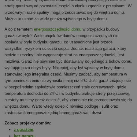
strefę garażową od pozostałej części budynku zgodnie z przepisami. W
przeciwnym razie spaliny mogą przedostawać się do wnętrza domu.
Można to uznać za wadę garażu wpisanego w bryłę domu.
A co z tematem
energooszczędności domu
w przypadku budowy
garażu w bryle? Wiele projektów domów energooszczędnych nie
posiada w bryle budynku garażu, co uzasadnione jest przede
wszystkim ryzykiem ucieczki ciepła. Jednak realizacja garażu, który
będzie szczelny i nie wygeneruje strat na energooszczędności, jest
możliwa. Garaż nie powinien być dostawiany do jednego z boków domu,
wystając poza obrys bryły. Najlepiej, aby był wpisany w bryłę domu,
stanowiąc jego integralną część. Musimy zadbać, aby temperatura w
tym pomieszczeniu nie wynosiła mniej niż 8°C. Jeśli garaż znajduje się
w bezpośrednim sąsiedztwie pomieszczeń stale ogrzewanych, gdzie
temperatura dochodzi do 24°C i w budynku brakuje strefy przejściowej,
niestety musimy garaż ocieplić, aby zimno nie nie przedostawało się do
wnętrza domu. Warto wtedy ocieplić również podłogę i sufit oraz
zastosować energooszczędną bramę garażową i drzwi.
Zobacz projekty domów:
z garażem
,
bez garażu
.