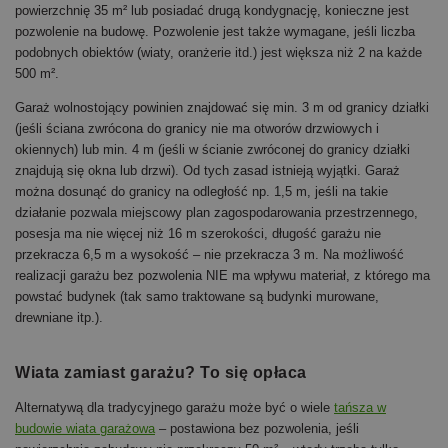
powierzchnię 35 m² lub posiadać drugą kondygnację, konieczne jest
pozwolenie na budowę. Pozwolenie jest także wymagane, jeśli liczba
podobnych obiektów (wiaty, oranżerie itd.) jest większa niż 2 na każde
500 m².
Garaż wolnostojący powinien znajdować się min. 3 m od granicy działki
(jeśli ściana zwrócona do granicy nie ma otworów drzwiowych i
okiennych) lub min. 4 m (jeśli w ścianie zwróconej do granicy działki
znajdują się okna lub drzwi). Od tych zasad istnieją wyjątki. Garaż
można dosunąć do granicy na odległość np. 1,5 m, jeśli na takie
działanie pozwala miejscowy plan zagospodarowania przestrzennego,
posesja ma nie więcej niż 16 m szerokości, długość garażu nie
przekracza 6,5 m a wysokość – nie przekracza 3 m. Na możliwość
realizacji garażu bez pozwolenia NIE ma wpływu materiał, z którego ma
powstać budynek (tak samo traktowane są budynki murowane,
drewniane itp.).
Wiata zamiast garażu? To się opłaca
Alternatywą dla tradycyjnego garażu może być o wiele
tańsza w
budowie wiata garażowa
– postawiona bez pozwolenia, jeśli