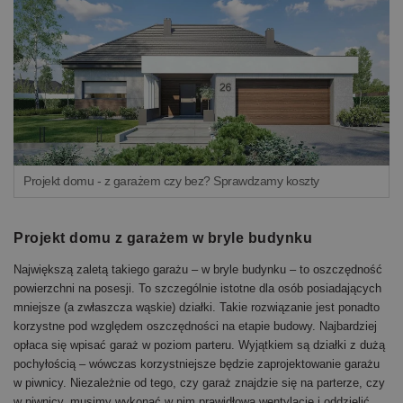
Projekt domu - z garażem czy bez? Sprawdzamy koszty
Projekt domu z garażem w bryle budynku
Największą zaletą takiego garażu – w bryle budynku – to oszczędność
powierzchni na posesji. To szczególnie istotne dla osób posiadających
mniejsze (a zwłaszcza wąskie) działki. Takie rozwiązanie jest ponadto
korzystne pod względem oszczędności na etapie budowy. Najbardziej
opłaca się wpisać garaż w poziom parteru. Wyjątkiem są działki z dużą
pochyłością – wówczas korzystniejsze będzie zaprojektowanie garażu
w piwnicy. Niezależnie od tego, czy garaż znajdzie się na parterze, czy
w piwnicy, musimy wykonać w nim prawidłową wentylację i oddzielić