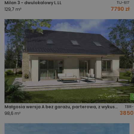
Milan 3 - dwulokalowy L.LL
TIJ-617
7790 zł
129,7 m²
Małgosia wersja A bez garażu, parterowa, z wykuszem
TBR-
3850 
98,6 m²