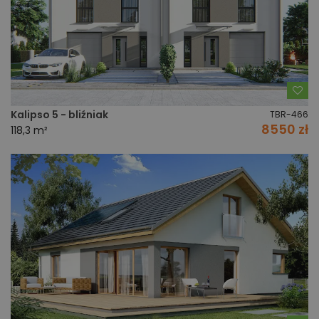
Do
Kalipso 5 - bliźniak
TBR-466
8550 zł
118,3 m²