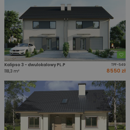
Do
Kalipso 3 - dwulokalowy PL.P
TPF-549
8550 zł
118,3 m²