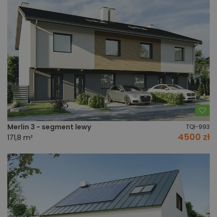
Do
Merlin 3 - segment lewy
TQI-993
4500 zł
171,8 m²