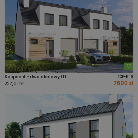
Do
Kalipso 4 - dwulokalowy LLL
TXF-548
7600 zł
227,4 m²