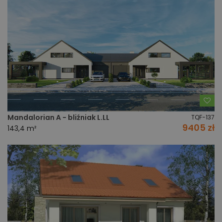
Do
Mandalorian A - bliźniak L.LL
TQF-137
9405 zł
143,4 m²