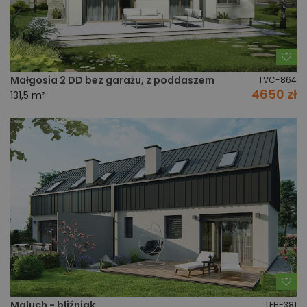
Do
Małgosia 2 DD bez garażu, z poddaszem
TVC-864
4650 zł
131,5 m²
Do
Maluch - bliźniak
TFH-381