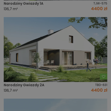
Narodziny Gwiazdy 1A
TJW-575
4400 zł
136,7 m²
Do
Narodziny Gwiazdy 2A
TBD-631
4400 zł
136,7 m²