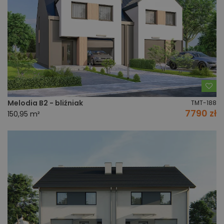
Do
Melodia B2 - bliźniak
TMT-188
7790 zł
150,95 m²