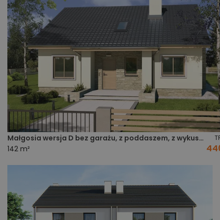
Małgosia wersja D bez garażu, z poddaszem, z wykuszem
T
44
142 m²