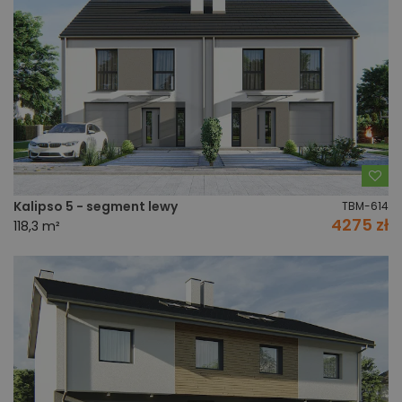
Do
Kalipso 5 - segment lewy
TBM-614
4275 zł
118,3 m²