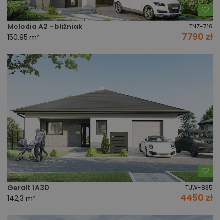
Do
Melodia A2 - bliźniak
TNZ-716
7790 zł
150,95 m²
Do
Geralt 1A30
TJW-835
4450 zł
142,3 m²