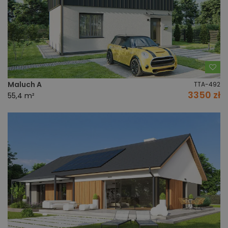
Do
Maluch A
TTA-492
3350 zł
55,4 m²