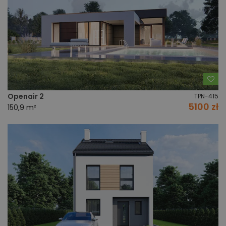
Do
Openair 2
TPN-415
5100 zł
150,9 m²