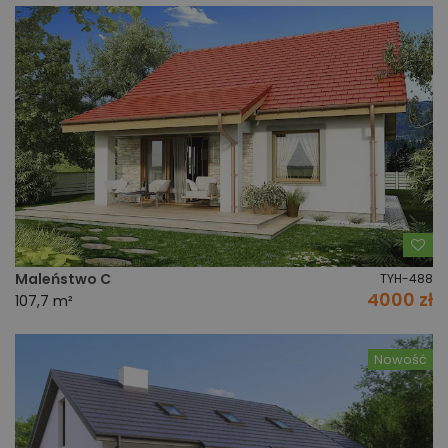
Do
Maleństwo C
TYH-488
4000 zł
107,7 m²
Nowość