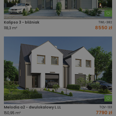
Do
Kalipso 3 - bliźniak
TWL-382
8550 zł
118,3 m²
Do
Melodia a2 - dwulokalowy L.LL
TQV-133
7790 zł
150,95 m²