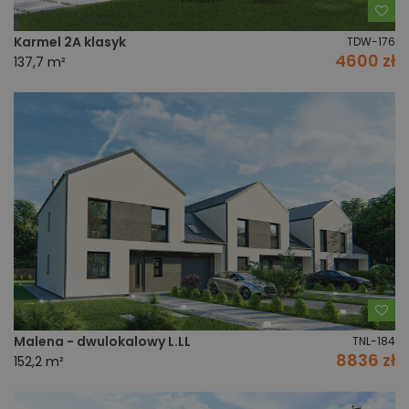
Do
Karmel 2A klasyk
TDW-176
4600 zł
137,7 m²
Do
Malena - dwulokalowy L.LL
TNL-184
8836 zł
152,2 m²