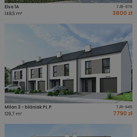
Elsa 1A
TJB-676
3800 zł
148,5 m²
Do
Milan 3 - bliźniak PL.P
TJR-945
7790 zł
129,7 m²