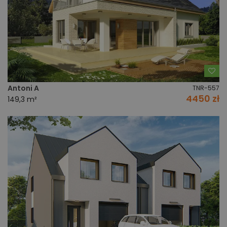
Do
Antoni A
TNR-557
4450 zł
149,3 m²