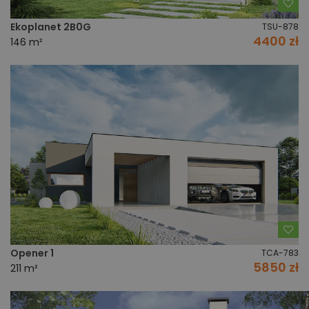
Do
Ekoplanet 2B0G
TSU-878
4400 zł
146 m²
Do
Opener 1
TCA-783
5850 zł
211 m²