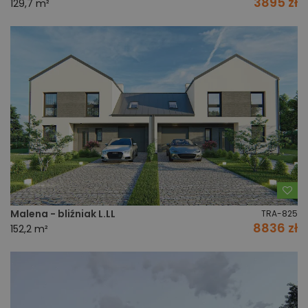
3895 zł
129,7 m²
Do
Malena - bliźniak L.LL
TRA-825
8836 zł
152,2 m²