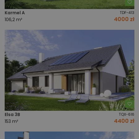
Do
Karmel A
TDF-413
4000 zł
106,2 m²
Do
Elsa 3B
TQX-616
4400 zł
153 m²