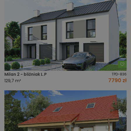
Do
Milan 2 - bliźniak L.P
TPD-836
7790 zł
129,7 m²