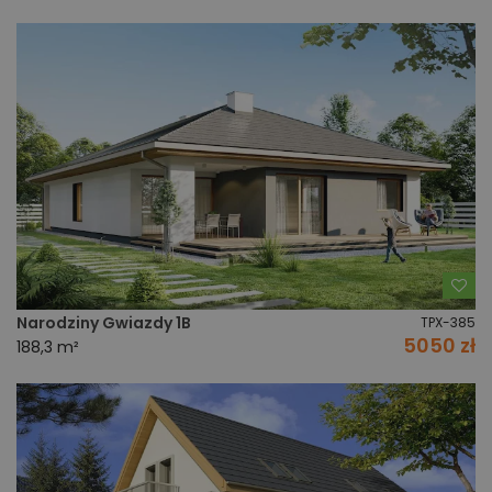
Do
Narodziny Gwiazdy 1B
TPX-385
5050 zł
188,3 m²