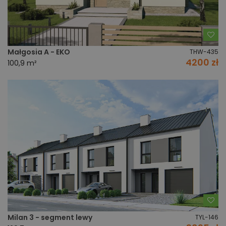
Do
Małgosia A - EKO
THW-435
4200 zł
100,9 m²
Do
Milan 3 - segment lewy
TYL-146