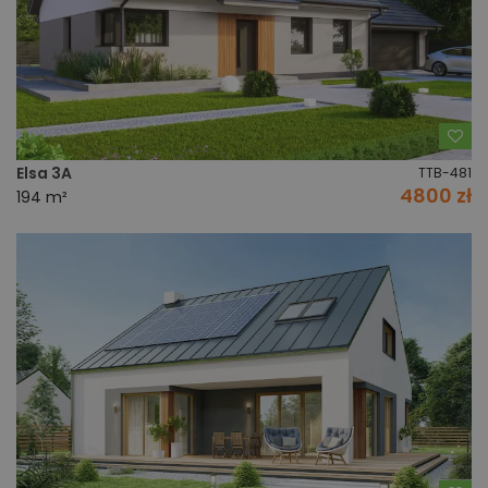
Do
Elsa 3A
TTB-481
4800 zł
194 m²