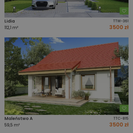
Do
Lidia
TTW-361
3500 zł
112,1 m²
Do
Maleństwo A
TTC-815
3500 zł
59,5 m²