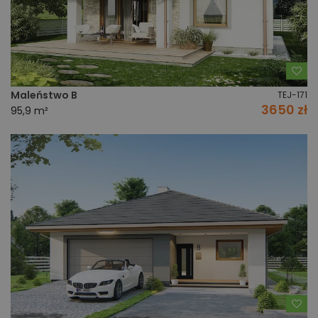
Do
Maleństwo B
TEJ-171
3650 zł
95,9 m²
Do