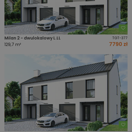
Do
Milan 2 - dwulokalowy L.LL
TGT-377
7790 zł
129,7 m²
Do