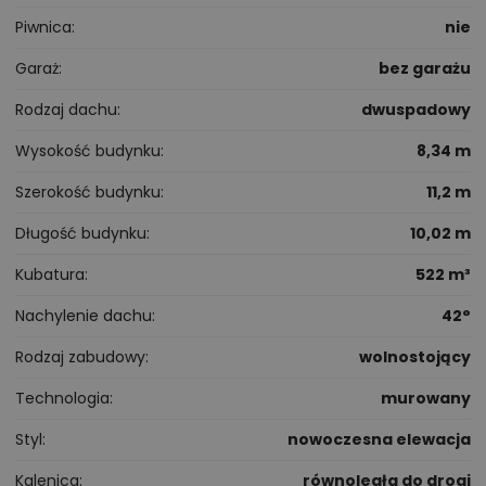
Piwnica
nie
Garaż
bez garażu
Rodzaj dachu
dwuspadowy
Wysokość budynku
8,34 m
Szerokość budynku
11,2 m
Długość budynku
10,02 m
Kubatura
522 m³
Nachylenie dachu
42°
Rodzaj zabudowy
wolnostojący
Technologia
murowany
Styl
nowoczesna elewacja
Kalenica
równoległa do drogi