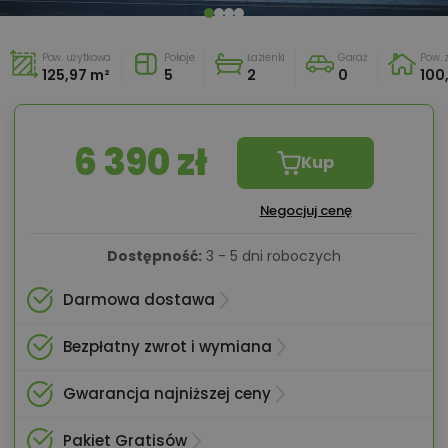
Pow. użytkowa
Pokoje
Łazienki
Garaż
Pow.
125,97 m²
5
2
0
100
6 390 zł
Kup
Negocjuj cenę
Dostępność:
3 - 5 dni roboczych
Darmowa dostawa
Bezpłatny zwrot i wymiana
Gwarancja najniższej ceny
Pakiet Gratisów