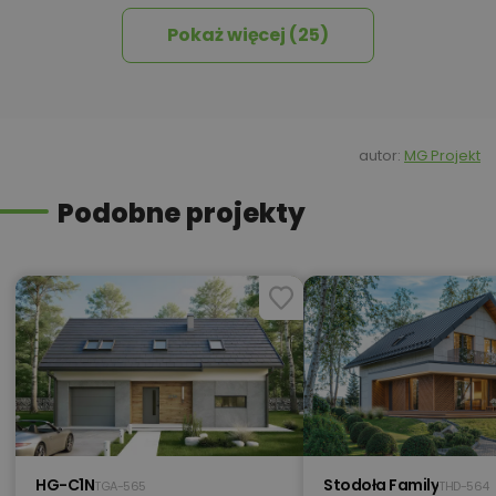
Pokaż więcej (25)
500,00 zł
Kominek z DGP
Kredyt hipoteczny z operatem za
800,00 zł
0 zł
autor:
MG Projekt
Podobne projekty
450,00 zł
Okna, żaluzje, rolety
550,00 zł
Pakiet instalacja fotowoltaiczna
550,00 zł
Pakiet instalacja solarna
HG-C1N
Stodoła Family
TGA-565
THD-564