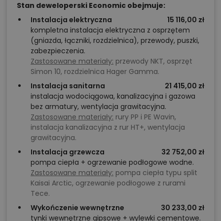
Stan deweloperski Economic obejmuje:
Zefir 2 – pięciopokojowy dom dla rodziny
Instalacja elektryczna
15 116,00 zł
ceniącej przestronność
kompletna instalacja elektryczna z osprzętem
(gniazda, łączniki, rozdzielnica), przewody, puszki,
Zefir 2 będzie odpowiedni dla rodziny 2+2 lub 2+3,
zabezpieczenia.
Zastosowane materiały:
przewody NKT, osprzęt
która szuka domu oferującego większą liczbę pokoi
Simon 10, rozdzielnica Hager Gamma.
bez nadmiernego zwiększania powierzchni
Instalacja sanitarna
21 415,00 zł
zabudowy.
Trzy sypialnie na poddaszu
oraz
instalacja wodociągowa, kanalizacyjna i gazowa
dodatkowy pokój na parterze pozwalają elastycznie
bez armatury, wentylacja grawitacyjna.
dostosować układ do potrzeb domowników na
Zastosowane materiały:
rury PP i PE Wavin,
instalacja kanalizacyjna z rur HT+, wentylacja
różnych etapach życia.
grawitacyjna.
To propozycja dla osób, którym zależy na
Instalacja grzewcza
32 752,00 zł
przestronnym charakterze wnętrza i wyraźnym
pompa ciepła + ogrzewanie podłogowe wodne.
podziale pomiędzy strefą wspólną a prywatną.
Zastosowane materiały:
pompa ciepła typu split
Kaisai Arctic, ogrzewanie podłogowe z rurami
Wysoki salon, antresola, garderoba, spiżarnia oraz
Tece.
dwie łazienki sprawiają, że projekt oferuje
Wykończenie wewnętrzne
30 233,00 zł
funkcjonalność często spotykaną w większych
tynki wewnętrzne gipsowe + wylewki cementowe.