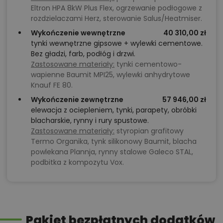
Eltron HPA 8kW Plus Flex, ogrzewanie podłogowe z
rozdzielaczami Herz, sterowanie Salus/Heatmiser.
Wykończenie wewnętrzne
40 310,00 zł
tynki wewnętrzne gipsowe + wylewki cementowe.
Bez gładzi, farb, podłóg i drzwi.
Zastosowane materiały:
tynki cementowo-
wapienne Baumit MPI25, wylewki anhydrytowe
Knauf FE 80.
Wykończenie zewnętrzne
57 946,00 zł
elewacja z ociepleniem, tynki, parapety, obróbki
blacharskie, rynny i rury spustowe.
Zastosowane materiały:
styropian grafitowy
Termo Organika, tynk silikonowy Baumit, blacha
powlekana Plannja, rynny stalowe Galeco STAL,
podbitka z kompozytu Vox.
Pakiet bezpłatnych dodatków