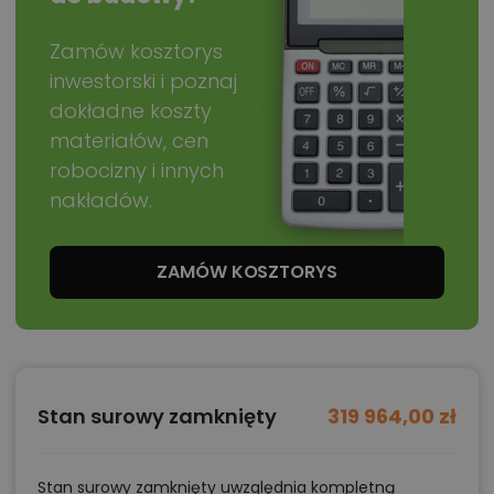
łazienki daje dużą swobodę wykorzystania.
Pomieszczenie może pełnić funkcję gabinetu do
Zamów kosztorys
pracy zdalnej, pokoju gościnnego albo sypialni
inwestorski i poznaj
przeznaczonej dla domownika, który chciałby
dokładne koszty
korzystać wyłącznie z parteru. Dzięki temu dom łatwiej
materiałów, cen
robocizny i innych
dostosować do zmieniających się potrzeb rodziny.
nakładów.
Otwarcie po dach i antresola łącząca
sypialnie
ZAMÓW KOSZTORYS
Najbardziej charakterystycznym rozwiązaniem
projektu Zefir 2 jest otwarcie przestrzeni nad salonem.
Pustka nad częścią dzienną sprawia, że wnętrze nie
kończy się na wysokości stropu, lecz otwiera aż pod
Stan surowy zamknięty
319 964,00 zł
połać dachu. Takie rozwiązanie poprawia odbiór
całej przestrzeni i pozwala lepiej wykorzystać
Stan surowy zamknięty uwzględnia kompletną