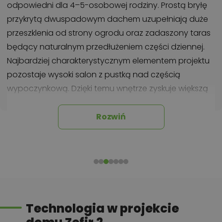
odpowiedni dla 4–5-osobowej rodziny. Prostą bryłę
przykrytą dwuspadowym dachem uzupełniają duże
przeszklenia od strony ogrodu oraz zadaszony taras
będący naturalnym przedłużeniem części dziennej.
Najbardziej charakterystycznym elementem projektu
pozostaje wysoki salon z pustką nad częścią
wypoczynkową. Dzięki temu wnętrze zyskuje większą
przestronność i światło, a dom sprawia wrażenie
większego niż wskazywałby jego metraż. Projekt łączy
Rozwiń
kompaktowe wymiary z rozwiązaniami spotykanymi
częściej w większych domach, takimi jak antresola,
garderoba czy dodatkowy pokój na parterze.
Najważniejsze atuty projektu Zefir 2
Technologia w projekcie
Wysoki salon z pustką nad częścią dzienną
zwiększa poczucie przestronności wnętrza.