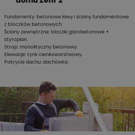
domu Zefir 2
Antresola na poddaszu tworzy otwartą
przestrzeń komunikacyjną zamiast klasycznego
Fundamenty: betonowe ławy i ściany fundamentowe
z bloczków betonowych.
korytarza.
Ściany zewnętrzne: bloczki gazobetonowe +
Na poddaszu zaplanowano trzy sypialnie oraz
styropian.
dużą łazienkę.
Strop: monolityczny betonowy.
Jedna z sypialni została połączona z własną
Elewacje: tynk cienkowarstwowy.
garderobą.
Pokrycie dachu: dachówka.
Dodatkowy pokój na parterze może pełnić
funkcję gabinetu, pokoju gościnnego lub sypialni.
Spiżarnia przy kuchni
pomaga uporządkować
przechowywanie produktów i wyposażenia.
Kotłownia dostępna z przedsionka oddziela
zaplecze techniczne od części mieszkalnej.
Dwie łazienki zwiększają komfort codziennego
użytkowania domu przez rodzinę.