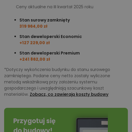
pełnić funkcję zarówno źródła ciepła, jak i
Ceny aktualne na III kwartał 2025 roku
naturalnego centrum życia rodzinnego. Jadalnia
Stan surowy zamknięty
znajduje się pomiędzy salonem a kuchnią, dzięki
319 964,00 zł
czemu codzienne korzystanie z tej części domu
Stan deweloperski Economic
pozostaje wygodne i intuicyjne.
+127 229,00 zł
Kuchnia ma ponad 10 m² powierzchni i została
Stan deweloperski Premium
częściowo oddzielona od salonu krótką ścianką.
+241 862,00 zł
Dzięki temu strefa przygotowywania posiłków nie
*Dotyczy wykończenia budynku do stanu surowego
dominuje wizualnie w części wypoczynkowej,
zamkniętego. Podane ceny netto zostały wyliczone
zachowując jednocześnie otwarte połączenie z
metodą wskaźnikową przy założeniu systemu
jadalnią. Dodatkowym wsparciem jest spiżarnia, która
gospodarczego i uwzględniają szacunkowy koszt
materiałów.
Zobacz, co zawierają koszty budowy
przejmuje część przechowywania produktów
spożywczych oraz rzadziej używanego wyposażenia
kuchennego.
W głębi parteru znajduje się dodatkowy pokój o
Przygotuj się
powierzchni ponad 12 m². Jego lokalizacja obok
do budowy!