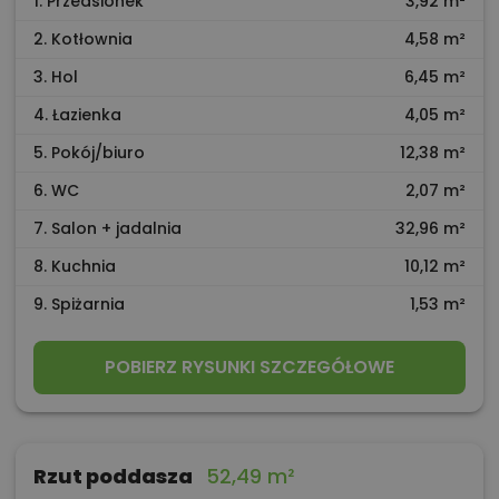
1. Przedsionek
3,92 m²
2. Kotłownia
4,58 m²
3. Hol
6,45 m²
4. Łazienka
4,05 m²
5. Pokój/biuro
12,38 m²
6. WC
2,07 m²
7. Salon + jadalnia
32,96 m²
8. Kuchnia
10,12 m²
9. Spiżarnia
1,53 m²
POBIERZ RYSUNKI SZCZEGÓŁOWE
Rzut poddasza
52,49 m²