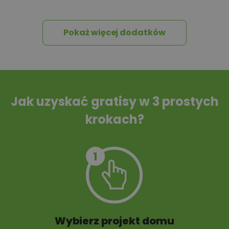
wniosków
Pokaż więcej dodatków
Tablica informacyjna
Przydomowa
oczyszczalnia
ścieków
Jak uzyskać gratisy w 3 prostych
krokach?
Szambo
10 projektów małej
architektury
ogrodowej
Wybierz projekt domu