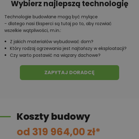
Wybierz najlepszą technologię
Wysoka część dzienna i dodatkowy
pokój na parterze
Technologie budowlane mogą być mylące
- dlatego nasi Eksperci są tutaj po to, aby rozwiać
Parter został podzielony na część wspólną oraz
wszelkie wątpliwości, m.in.:
pomieszczenia wspierające codzienne
Z jakich materiałów wybudować dom?
funkcjonowanie domu. Z przedsionka można przejść
Który rodzaj ogrzewania jest najtańszy w eksploatacji?
Czy warto postawić na wiązary dachowe?
zarówno do holu, jak i do kotłowni. Takie rozwiązanie
pozwala oddzielić zaplecze techniczne od głównej
ZAPYTAJ DORADCĘ
części mieszkalnej, a jednocześnie zapewnia
wygodny dostęp do pomieszczenia gospodarczego
bez konieczności przechodzenia przez salon.
Centralnym miejscem domu jest salon połączony z
jadalnią. Przestrzeń o powierzchni niemal 33 m²
Koszty budowy
została otwarta na ogród dużymi przeszkleniami
prowadzącymi na zadaszony taras.
W części
od 319 964,00 zł*
wypoczynkowej zaplanowano kominek
, który może