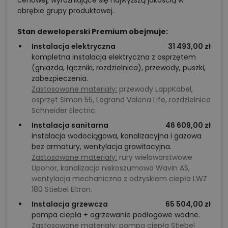
obrębie grupy produktowej.
Stan deweloperski Premium obejmuje:
Instalacja elektryczna
31 493,00 zł
kompletna instalacja elektryczna z osprzętem
(gniazda, łączniki, rozdzielnica), przewody, puszki,
zabezpieczenia.
Zastosowane materiały:
przewody LappKabel,
osprzęt Simon 55, Legrand Valena Life, rozdzielnica
Schneider Electric.
Instalacja sanitarna
46 609,00 zł
instalacja wodociągowa, kanalizacyjna i gazowa
bez armatury, wentylacja grawitacyjna.
Zastosowane materiały:
rury wielowarstwowe
Uponor, kanalizacja niskoszumowa Wavin AS,
wentylacja mechaniczna z odzyskiem ciepła LWZ
180 Stiebel Eltron.
Instalacja grzewcza
65 504,00 zł
pompa ciepła + ogrzewanie podłogowe wodne.
Zastosowane materiały:
pompa ciepła Stiebel