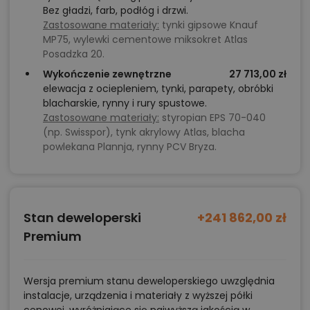
domach jednorodzinnych.
Bez gładzi, farb, podłóg i drzwi.
Zastosowane materiały:
tynki gipsowe Knauf
MP75, wylewki cementowe miksokret Atlas
Chcesz uzyskać więcej informacji o tym
Posadzka 20.
projekcie, na przykład:
Wykończenie zewnętrzne
27 713,00 zł
elewacja z ociepleniem, tynki, parapety, obróbki
polecane przez architekta zmiany,
blacharskie, rynny i rury spustowe.
możliwości wprowadzania modyfikacji,
Zastosowane materiały:
styropian EPS 70-040
(np. Swisspor), tynk akrylowy Atlas, blacha
projekty podobne - o zbliżonym układzie lub
powlekana Plannja, rynny PCV Bryza.
parametrach,
optymalizacja kosztów budowy domu według
tego projektu,
informacje szczegółowe - np. wymiary
Stan deweloperski
+241 862,00 zł
pomieszczeń, instalacje, materiały?
Premium
Zadzwoń
52 384 49 90
lub
NAPISZ
Wersja premium stanu deweloperskiego uwzględnia
instalacje, urządzenia i materiały z wyższej półki
cenowej, wyróżniające się najwyższą jakością w