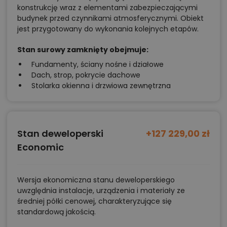
naturalne światło wpadające przez okna.
konstrukcję wraz z elementami zabezpieczającymi
Na poddaszu zamiast klasycznego korytarza
budynek przed czynnikami atmosferycznymi. Obiekt
zaprojektowano antresolę
o powierzchni 7,45 m².
jest przygotowany do wykonania kolejnych etapów.
Pełni ona funkcję komunikacji, ale jednocześnie
Stan surowy zamknięty obejmuje:
pozostaje częścią otwartej przestrzeni domu. Dzięki
Fundamenty, ściany nośne i działowe
temu poddasze nie sprawia wrażenia zamkniętej
Dach, strop, pokrycie dachowe
kondygnacji oddzielonej od części dziennej.
Stolarka okienna i drzwiowa zewnętrzna
Wokół antresoli rozmieszczono trzy sypialnie oraz
łazienkę. Pokoje znajdują się po różnych stronach
kondygnacji, co pomaga zachować większą
Stan deweloperski
+127 229,00 zł
prywatność domowników. Jedna z sypialni została
Economic
połączona z garderobą, która przejmuje funkcję
przechowywania i ogranicza konieczność
Wersja ekonomiczna stanu deweloperskiego
stosowania dużych szaf w pokoju. Wysoka ścianka
uwzględnia instalacje, urządzenia i materiały ze
kolankowa sprawia natomiast, że przestrzeń pod
średniej półki cenowej, charakteryzujące się
standardową jakością.
skosami pozostaje łatwiejsza do wykorzystania.