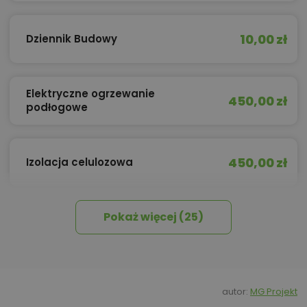
10,00 zł
Dziennik Budowy
Elektryczne ogrzewanie
450,00 zł
podłogowe
450,00 zł
Izolacja celulozowa
Pokaż więcej (25)
500,00 zł
Kominek z DGP
Kredyt hipoteczny z operatem za
800,00 zł
0 zł
autor:
MG Projekt