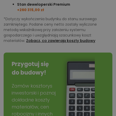
propozycja dla Inwestorów szukających domu
Stan deweloperski Premium
parterowego, wygodnego i ekonomicznego.
+260 315,00 zł
Zapraszamy!
*Dotyczy wykończenia budynku do stanu surowego
zamkniętego. Podane ceny netto zostały wyliczone
Chcesz uzyskać więcej informacji o tym
metodą wskaźnikową przy założeniu systemu
gospodarczego i uwzględniają szacunkowy koszt
projekcie, na przykład:
materiałów.
Zobacz, co zawierają koszty budowy
polecane przez architekta zmiany,
możliwości wprowadzania modyfikacji,
projekty podobne - o zbliżonym układzie lub
Przygotuj się
parametrach,
do budowy!
optymalizacja kosztów budowy domu według
tego projektu,
Zamów kosztorys
informacje szczegółowe - np. wymiary
inwestorski i poznaj
pomieszczeń, instalacje, materiały?
dokładne koszty
materiałów, cen
robocizny i innych