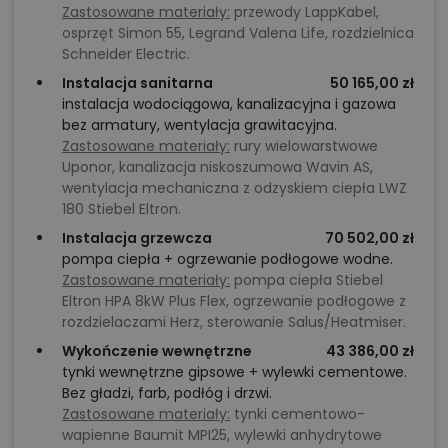
Zastosowane materiały:
przewody LappKabel,
osprzęt Simon 55, Legrand Valena Life, rozdzielnica
Schneider Electric.
Instalacja sanitarna
50 165,00 zł
instalacja wodociągowa, kanalizacyjna i gazowa
bez armatury, wentylacja grawitacyjna.
Zastosowane materiały:
rury wielowarstwowe
Uponor, kanalizacja niskoszumowa Wavin AS,
wentylacja mechaniczna z odzyskiem ciepła LWZ
180 Stiebel Eltron.
Instalacja grzewcza
70 502,00 zł
pompa ciepła + ogrzewanie podłogowe wodne.
Zastosowane materiały:
pompa ciepła Stiebel
Eltron HPA 8kW Plus Flex, ogrzewanie podłogowe z
rozdzielaczami Herz, sterowanie Salus/Heatmiser.
Wykończenie wewnętrzne
43 386,00 zł
tynki wewnętrzne gipsowe + wylewki cementowe.
Bez gładzi, farb, podłóg i drzwi.
Zastosowane materiały:
tynki cementowo-
wapienne Baumit MPI25, wylewki anhydrytowe