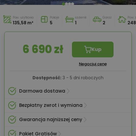
Pow. użytkowa
Pokoje
Łazienki
Garaż
Pow.
135,58 m²
5
1
2
248
6 690 zł
Kup
Negocjuj cenę
Dostępność:
3 - 5 dni roboczych
Darmowa dostawa
Bezpłatny zwrot i wymiana
Gwarancja najniższej ceny
Pakiet Gratisów