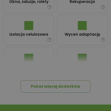
Okna, żaluzje, rolety
Rekuperacja
Izolacja celulozowa
Wyceń adaptację
Pakiet umów i
Dziennik Budowy
wniosków
Pokaż więcej dodatków
Tablica informacyjna
Przydomowa
oczyszczalnia