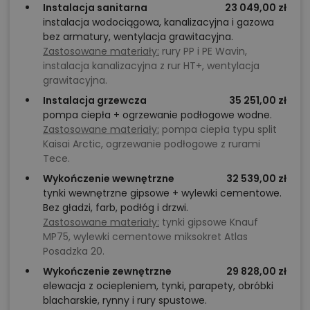
Instalacja sanitarna
23 049,00 zł
instalacja wodociągowa, kanalizacyjna i gazowa
bez armatury, wentylacja grawitacyjna.
Zastosowane materiały:
rury PP i PE Wavin,
instalacja kanalizacyjna z rur HT+, wentylacja
grawitacyjna.
Instalacja grzewcza
35 251,00 zł
pompa ciepła + ogrzewanie podłogowe wodne.
Zastosowane materiały:
pompa ciepła typu split
Kaisai Arctic, ogrzewanie podłogowe z rurami
Tece.
Wykończenie wewnętrzne
32 539,00 zł
tynki wewnętrzne gipsowe + wylewki cementowe.
Bez gładzi, farb, podłóg i drzwi.
Zastosowane materiały:
tynki gipsowe Knauf
MP75, wylewki cementowe miksokret Atlas
Posadzka 20.
Wykończenie zewnętrzne
29 828,00 zł
elewacja z ociepleniem, tynki, parapety, obróbki
blacharskie, rynny i rury spustowe.