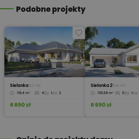
Podobne projekty
450,00 zł
Okna, żaluzje, rolety
550,00 zł
Pakiet instalacja fotowoltaiczna
550,00 zł
Pakiet instalacja solarna
Sielanka
Sielanka 2
TET-747
THV-477
118,4 m²
4
1
2
135,58 m²
5
1
550,00 zł
Pakiet klimatyzacja w domu
6 690 zł
6 690 zł
600,00 zł
Pakiet kosztorys inwestorski