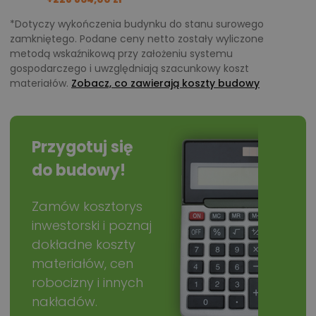
*Dotyczy wykończenia budynku do stanu surowego
zamkniętego. Podane ceny netto zostały wyliczone
metodą wskaźnikową przy założeniu systemu
gospodarczego i uwzględniają szacunkowy koszt
materiałów.
Zobacz, co zawierają koszty budowy
Przygotuj się
do budowy!
Zamów kosztorys
inwestorski i poznaj
dokładne koszty
materiałów, cen
robocizny i innych
nakładów.