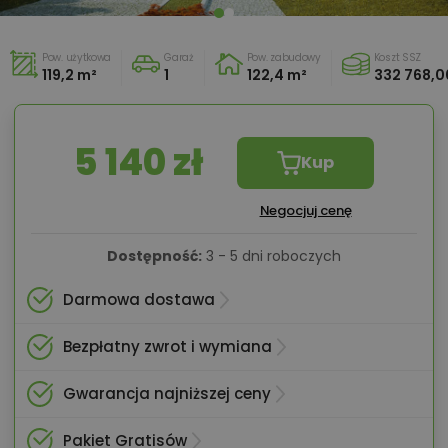
Pow. użytkowa
Garaż
Pow. zabudowy
Koszt SSZ
119,2 m²
1
122,4 m²
332 768,00
5 140 zł
Kup
Negocjuj cenę
Dostępność:
3 - 5 dni roboczych
Darmowa dostawa
Bezpłatny zwrot i wymiana
Gwarancja najniższej ceny
Pakiet Gratisów