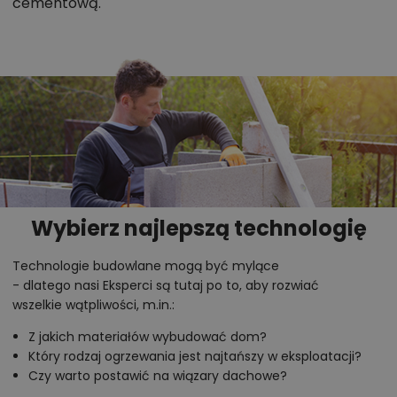
cementową.
otwartą kuchnią. Przestrzeń pokoju dziennego
poprzez duże przeszklone drzwi otwiera się na
przylegający taras naziemny.
Na drugiej kondygnacji zaplanowano bardziej
prywatną strefę, w której znajdują się trzy wygodne
sypialnie oraz komfortowa łazienka. Nad garażem
pozostawiono strych. Architekt adaptujący może
zaaranżować tę przestrzeń na przykład na pokój
hobby. Projekt Realny można wykorzystać do
Wybierz najlepszą technologię
zabudowy bliźniaczej.
Technologie budowlane mogą być mylące
- dlatego nasi Eksperci są tutaj po to, aby rozwiać
Chcesz uzyskać więcej informacji o tym
wszelkie wątpliwości, m.in.:
projekcie, na przykład:
Z jakich materiałów wybudować dom?
polecane przez architekta zmiany,
Który rodzaj ogrzewania jest najtańszy w eksploatacji?
Czy warto postawić na wiązary dachowe?
możliwości wprowadzania modyfikacji,