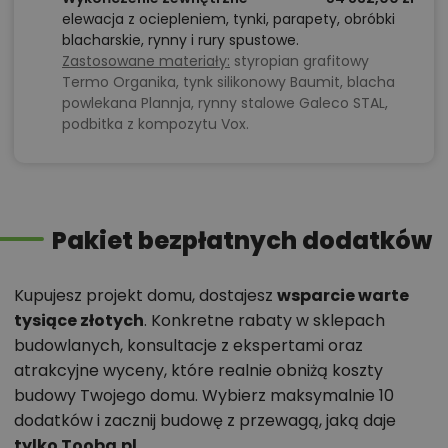
elewacja z ociepleniem, tynki, parapety, obróbki
blacharskie, rynny i rury spustowe.
Zastosowane materiały:
styropian grafitowy
Termo Organika, tynk silikonowy Baumit, blacha
powlekana Plannja, rynny stalowe Galeco STAL,
podbitka z kompozytu Vox.
Pakiet bezpłatnych dodatków
Kupujesz projekt domu, dostajesz
wsparcie warte
tysiące złotych
. Konkretne rabaty w sklepach
budowlanych, konsultacje z ekspertami oraz
atrakcyjne wyceny, które realnie obniżą koszty
budowy Twojego domu. Wybierz maksymalnie 10
dodatków i zacznij budowę z przewagą, jaką daje
tylko Tooba.pl
.