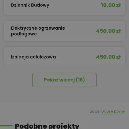
10,00 zł
Dziennik Budowy
Elektryczne ogrzewanie
450,00 zł
podłogowe
450,00 zł
Izolacja celulozowa
Pokaż więcej (16)
Kredyt hipoteczny z operatem za
800,00 zł
0 zł
450,00 zł
Okna, żaluzje, rolety
autor:
Dobre Domy
Podobne projekty