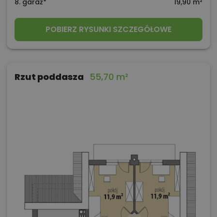
8. garaż*
19,90 m²
POBIERZ RYSUNKI SZCZEGÓŁOWE
Rzut poddasza
55,70 m²