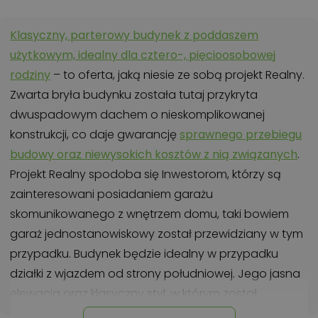
Klasyczny, parterowy budynek z poddaszem
użytkowym, idealny dla cztero-, pięcioosobowej
rodziny
– to oferta, jaką niesie ze sobą projekt Realny.
Zwarta bryła budynku została tutaj przykryta
dwuspadowym dachem o nieskomplikowanej
konstrukcji, co daje gwarancję
sprawnego przebiegu
budowy oraz niewysokich kosztów z nią związanych
.
Projekt Realny spodoba się Inwestorom, którzy są
zainteresowani posiadaniem garażu
skomunikowanego z wnętrzem domu, taki bowiem
garaż jednostanowiskowy został przewidziany w tym
przypadku. Budynek będzie idealny w przypadku
działki z wjazdem od strony południowej. Jego jasna
elewacja oraz klasyczny styl, w którym został
zaprojektowany, sprawiają, że dom z łatwością