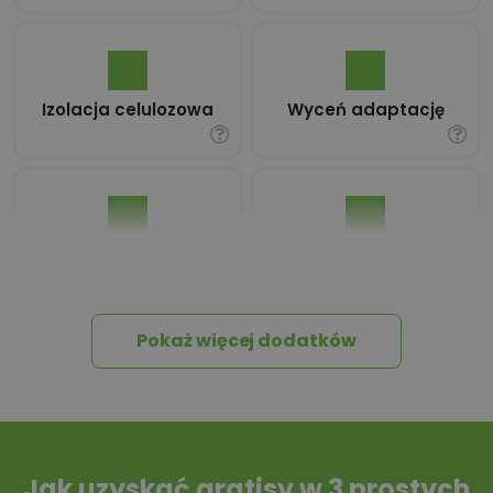
Izolacja celulozowa
Wyceń adaptację
Pakiet umów i
Dziennik Budowy
wniosków
Pokaż więcej dodatków
Tablica informacyjna
Przydomowa
oczyszczalnia
ścieków
Jak uzyskać gratisy w 3 prostych