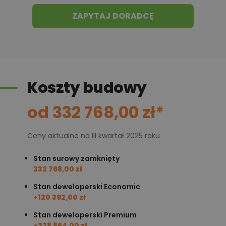
projekty podobne - o zbliżonym układzie lub
ZAPYTAJ DORADCĘ
parametrach,
optymalizacja kosztów budowy domu według
tego projektu,
informacje szczegółowe - np. wymiary
pomieszczeń, instalacje, materiały?
Koszty budowy
od 332 768,00 zł*
Zadzwoń
52 384 49 90
lub
NAPISZ
Ceny aktualne na III kwartał 2025 roku
Stan surowy zamknięty
332 768,00 zł
Stan deweloperski Economic
+120 392,00 zł
Stan deweloperski Premium
+228 864,00 zł