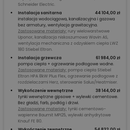
Schneider Electric.
Instalacja sanitarna
44 104,00 zł
instalacja wodociągowa, kanalizacyjna i gazowa
bez armatury, wentylacja grawitacyjna.
Zastosowane materiały:
rury wielowarstwowe
Uponor, kanalizacja niskoszumowa Wavin AS,
wentylacja mechaniczna z odzyskiem ciepła LWZ
180 Stiebel Eltron.
Instalacja grzewcza
61 984,00 zł
pompa ciepła + ogrzewanie podłogowe wodne.
Zastosowane materiały:
pompa ciepła Stiebel
Eltron HPA 8kW Plus Flex, ogrzewanie podłogowe z
rozdzielaczami Herz, sterowanie Salus/Heatmiser.
Wykończenie wewnętrzne
38 144,00 zł
tynki wewnętrzne gipsowe + wylewki cementowe.
Bez gładzi, farb, podłóg i drzwi.
Zastosowane materiały:
tynki cementowo-
wapienne Baumit MPI25, wylewki anhydrytowe
Knauf FE 80.
Wykończenie zewnętrzne
54 832,00 zł