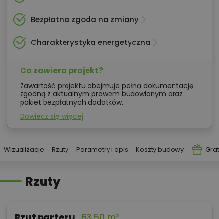
Bezpłatna zgoda na zmiany
Charakterystyka energetyczna
Co zawiera projekt?
Zawartość projektu obejmuje pełną dokumentację
zgodną z aktualnym prawem budowlanym oraz
pakiet bezpłatnych dodatków.
Dowiedz się więcej
Wizualizacje
Rzuty
Parametry i opis
Koszty budowy
Grat
Rzuty
Rzut parteru
63,50 m²