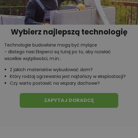
Budynek, w wersji podstawowej, jest zaprojektowany
z pomieszczeniem kotłowni wyposażonej w kocioł
ekologiczny na paliwo stałe „pellet” i spełnia
wszystkie wymagania dotyczące WT2021.
Wybierz najlepszą technologię
Na etapie adaptacji projektu jest możliwość
zaprojektowania ogrzewania gazowego ze
Technologie budowlane mogą być mylące
wspomaganiem instalacją solarną lub ogrzewania
- dlatego nasi Eksperci są tutaj po to, aby rozwiać
nowoczesną pompa ciepła typu powietrze – woda.
wszelkie wątpliwości, m.in.:
Projekt pod względem konstrukcyjnym spełnia
Z jakich materiałów wybudować dom?
normy zgodne z Eurokodami.
Który rodzaj ogrzewania jest najtańszy w eksploatacji?
Czy warto postawić na wiązary dachowe?
ZAPYTAJ DORADCĘ