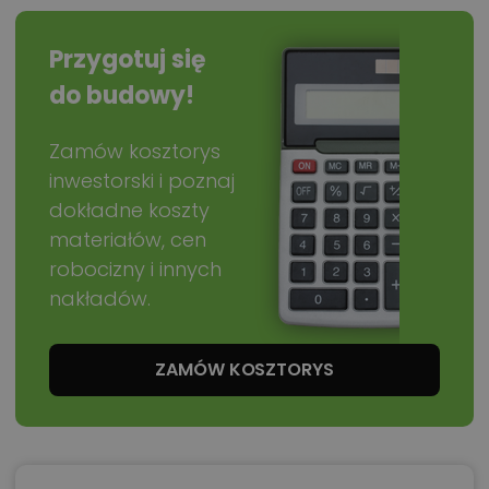
Przygotuj się
do budowy!
Zamów kosztorys
inwestorski i poznaj
dokładne koszty
materiałów, cen
robocizny i innych
nakładów.
ZAMÓW KOSZTORYS