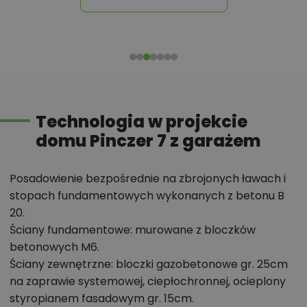
parterze zaprojektowano pomieszczenie mieszkalne,
które może służyć jako pokój gościnny lub pracownia.
Na poddaszu, zaprojektowano optymalną wysokość
ścianki kolankowej, co pozwala na uzyskanie
komfortowej powierzchni mieszkalnej w pokojach i
zachowanie idealnych proporcji bryły obiektu.
Technologia w projekcie
Budynek stanowi kompromis tradycyjnej formy,
domu Pinczer 7 z garażem
współczesnej estetyki oraz regionalnych materiałów,
takich jak elewacyjna okładzina drewniana,
dachówka ceramiczna czy cegła klinkierowa.
Posadowienie bezpośrednie na zbrojonych ławach i
Ponadczasowa architektura tego niewielkiego,
stopach fundamentowych wykonanych z betonu B
20.
eleganckiego domu sprawia, że z łatwością wpisze
Ściany fundamentowe: murowane z bloczków
się w niemal każdy krajobraz.
betonowych M6.
Ściany zewnętrzne: bloczki gazobetonowe gr. 25cm
Chcesz uzyskać więcej informacji o tym
na zaprawie systemowej, ciepłochronnej, ocieplony
projekcie, na przykład:
styropianem fasadowym gr. 15cm.