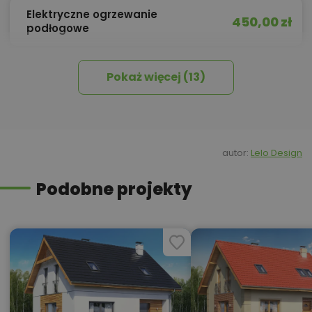
Elektryczne ogrzewanie
450,00 zł
podłogowe
Pokaż więcej (13)
450,00 zł
Izolacja celulozowa
Kredyt hipoteczny z operatem za
800,00 zł
0 zł
autor:
Lelo Design
Podobne projekty
450,00 zł
Okna, żaluzje, rolety
450,00 zł
Pakiet umów i wniosków