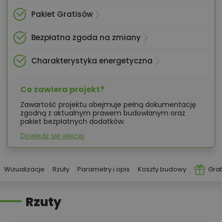
Pakiet Gratisów
Bezpłatna zgoda na zmiany
Charakterystyka energetyczna
Co zawiera projekt?
Zawartość projektu obejmuje pełną dokumentację
zgodną z aktualnym prawem budowlanym oraz
pakiet bezpłatnych dodatków.
Dowiedz się więcej
Wizualizacje
Rzuty
Parametry i opis
Koszty budowy
Grat
Rzuty