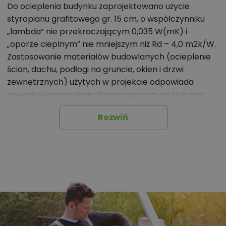
Do ocieplenia budynku zaprojektowano użycie
polecane przez architekta zmiany,
styropianu grafitowego gr. 15 cm, o współczynniku
możliwości wprowadzania modyfikacji,
„lambda” nie przekraczającym 0,035 W(mK) i
projekty podobne - o zbliżonym układzie lub
„oporze cieplnym” nie mniejszym niż Rd – 4,0 m2k/W.
parametrach,
Zastosowanie materiałów budowlanych (ocieplenie
optymalizacja kosztów budowy domu według
ścian, dachu, podłogi na gruncie, okien i drzwi
tego projektu,
zewnętrznych) użytych w projekcie odpowiada
nowym wymaganiom obowiązującym od stycznia
informacje szczegółowe - np. wymiary
2021 roku (WT2021).
pomieszczeń, instalacje, materiały?
Rozwiń
Ściany nośne wewnętrzne: bloczki gazobetonowe gr.
25cm na zaprawie cementowo-wapiennej lub
Zadzwoń
52 384 49 90
lub
NAPISZ
systemowej.
Ściany wewnętrzne działowe: bloczki gazobetonowe
gr. 12cm.
Strop: gęstożebrowy z wypełnieniem pustakami
betonowymi, zalewany wraz z wieńcami betonem B
20. Konstrukcja dachu: drewniana, drewno klasy C24,
więźba dachowa krokwiowo-jętkowa.