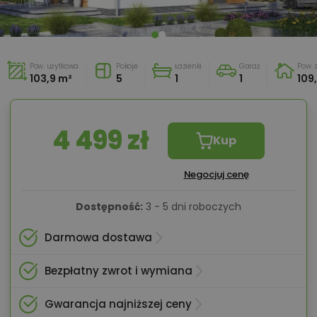
Pow. użytkowa
Pokoje
Łazienki
Garaż
Pow.
103,9 m²
5
1
1
109
4 499 zł
Kup
Negocjuj cenę
Dostępność:
3 - 5 dni roboczych
Darmowa dostawa
Bezpłatny zwrot i wymiana
Gwarancja najniższej ceny