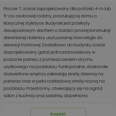
Pinczer 7, został zaprojektowany dla potrzeb 4-ro lub
5-cio osobowej rodziny, poszukującej domu o
klasycznej stylistyce. Budynek jest przekryty
dwuspadowym dachem o bardzo prostej konstrukcji
drewnianej i kalenicy usytuowanej równolegle do
elewacji frontowej. Dodatkowo do budynku został
doprojektowany garaż jednostanowiskowy w
poziomie parteru z pomieszczeniem strychu
użytkowego na poddaszu. Funkcjonalne, doskonale
doświetlone wnętrza zakładają strefę dzienną na
parterze oraz w pełni rozkładową strefę nocną na
poddaszu. Przestronny, otwierający się na ogród
salon z kuchnią oraz jadalnią, dopełniono
zaprojektowanym tarasem, który doskonale sprawdzi
się jako miejsce na letnie posiłki. Dodatkowo na
Rozwiń