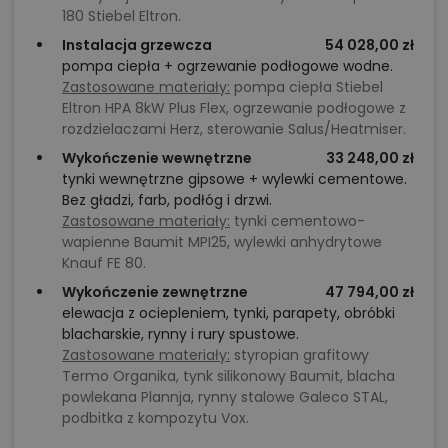
180 Stiebel Eltron.
Instalacja grzewcza
54 028,00 zł
pompa ciepła + ogrzewanie podłogowe wodne.
Zastosowane materiały:
pompa ciepła Stiebel
Eltron HPA 8kW Plus Flex, ogrzewanie podłogowe z
rozdzielaczami Herz, sterowanie Salus/Heatmiser.
Wykończenie wewnętrzne
33 248,00 zł
tynki wewnętrzne gipsowe + wylewki cementowe.
Bez gładzi, farb, podłóg i drzwi.
Zastosowane materiały:
tynki cementowo-
wapienne Baumit MPI25, wylewki anhydrytowe
Knauf FE 80.
Wykończenie zewnętrzne
47 794,00 zł
elewacja z ociepleniem, tynki, parapety, obróbki
blacharskie, rynny i rury spustowe.
Zastosowane materiały:
styropian grafitowy
Termo Organika, tynk silikonowy Baumit, blacha
powlekana Plannja, rynny stalowe Galeco STAL,
podbitka z kompozytu Vox.