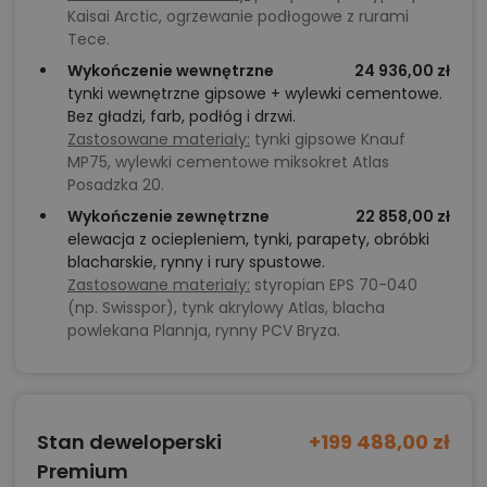
Kaisai Arctic, ogrzewanie podłogowe z rurami
Tece.
Wykończenie wewnętrzne
24 936,00 zł
tynki wewnętrzne gipsowe + wylewki cementowe.
Bez gładzi, farb, podłóg i drzwi.
Zastosowane materiały:
tynki gipsowe Knauf
MP75, wylewki cementowe miksokret Atlas
Posadzka 20.
Wykończenie zewnętrzne
22 858,00 zł
elewacja z ociepleniem, tynki, parapety, obróbki
blacharskie, rynny i rury spustowe.
Zastosowane materiały:
styropian EPS 70-040
(np. Swisspor), tynk akrylowy Atlas, blacha
powlekana Plannja, rynny PCV Bryza.
Stan deweloperski
+199 488,00 zł
Premium