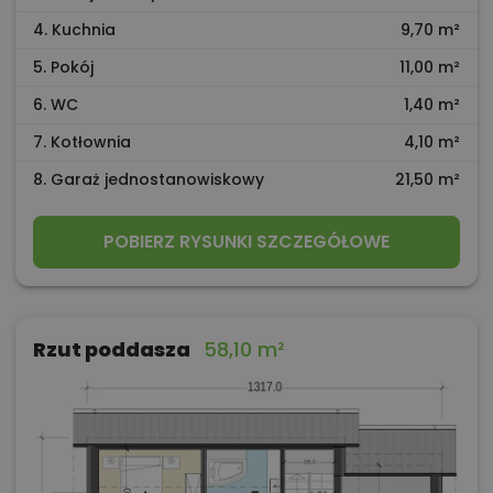
4. Kuchnia
9,70 m²
5. Pokój
11,00 m²
6. WC
1,40 m²
7. Kotłownia
4,10 m²
8. Garaż jednostanowiskowy
21,50 m²
POBIERZ RYSUNKI SZCZEGÓŁOWE
Rzut poddasza
58,10 m²