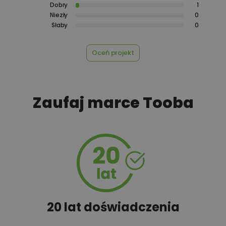
Dobry
1
Niezły
0
450,00 zł
Rekuperacja
Słaby
0
Oceń projekt
450,00 zł
Szambo
Zaufaj marce Tooba
50,00 zł
Tablica informacyjna
100,00 zł
Wyceń adaptację
20 lat doświadczenia