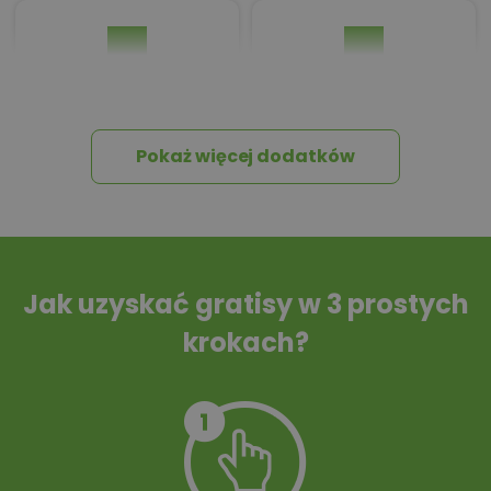
Pakiet umów i
Dziennik Budowy
wniosków
Pokaż więcej dodatków
Tablica informacyjna
Przydomowa
oczyszczalnia
ścieków
Jak uzyskać gratisy w 3 prostych
krokach?
Szambo
10 projektów małej
architektury
ogrodowej