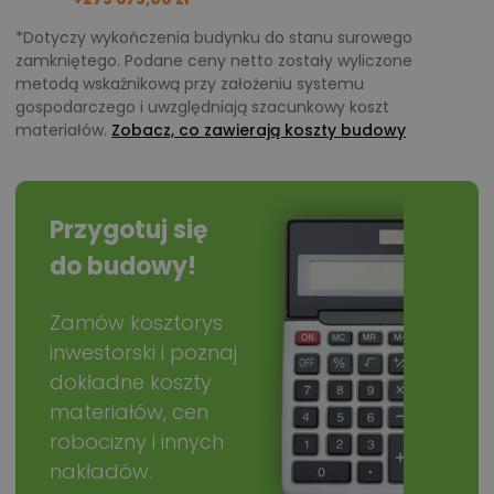
*Dotyczy wykończenia budynku do stanu surowego
zamkniętego. Podane ceny netto zostały wyliczone
metodą wskaźnikową przy założeniu systemu
gospodarczego i uwzględniają szacunkowy koszt
materiałów.
Zobacz, co zawierają koszty budowy
Przygotuj się
do budowy!
Zamów kosztorys
inwestorski i poznaj
dokładne koszty
materiałów, cen
robocizny i innych
nakładów.