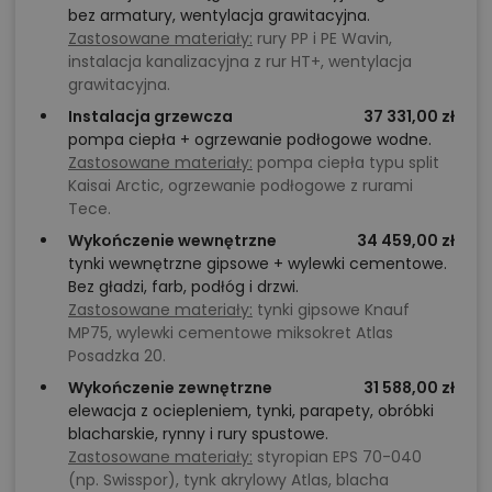
bez armatury, wentylacja grawitacyjna.
Zastosowane materiały:
rury PP i PE Wavin,
instalacja kanalizacyjna z rur HT+, wentylacja
grawitacyjna.
Instalacja grzewcza
37 331,00 zł
pompa ciepła + ogrzewanie podłogowe wodne.
Zastosowane materiały:
pompa ciepła typu split
Kaisai Arctic, ogrzewanie podłogowe z rurami
Tece.
Wykończenie wewnętrzne
34 459,00 zł
tynki wewnętrzne gipsowe + wylewki cementowe.
Bez gładzi, farb, podłóg i drzwi.
Zastosowane materiały:
tynki gipsowe Knauf
MP75, wylewki cementowe miksokret Atlas
Posadzka 20.
Wykończenie zewnętrzne
31 588,00 zł
elewacja z ociepleniem, tynki, parapety, obróbki
blacharskie, rynny i rury spustowe.
Zastosowane materiały:
styropian EPS 70-040
(np. Swisspor), tynk akrylowy Atlas, blacha