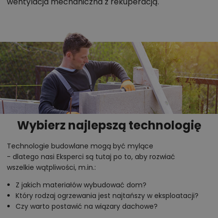
projekcie, na przykład:
wentylacja mechaniczna z rekuperacją.
polecane przez architekta zmiany,
możliwości wprowadzania modyfikacji,
projekty podobne - o zbliżonym układzie lub
parametrach,
optymalizacja kosztów budowy domu według
tego projektu,
informacje szczegółowe - np. wymiary
pomieszczeń, instalacje, materiały?
Wybierz najlepszą technologię
Technologie budowlane mogą być mylące
Zadzwoń
52 384 49 90
lub
NAPISZ
- dlatego nasi Eksperci są tutaj po to, aby rozwiać
wszelkie wątpliwości, m.in.:
Z jakich materiałów wybudować dom?
Który rodzaj ogrzewania jest najtańszy w eksploatacji?
Czy warto postawić na wiązary dachowe?