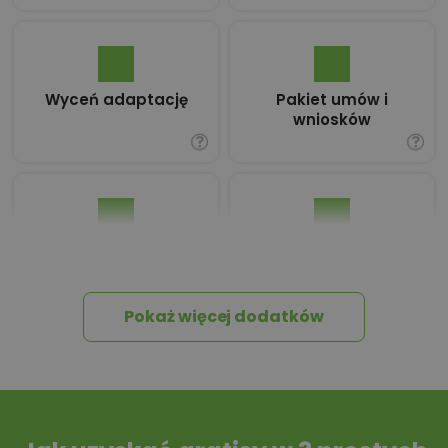
Wyceń adaptację
Pakiet umów i
wniosków
Dziennik Budowy
Tablica informacyjna
Pokaż więcej dodatków
Przydomowa
Szambo
oczyszczalnia
ścieków