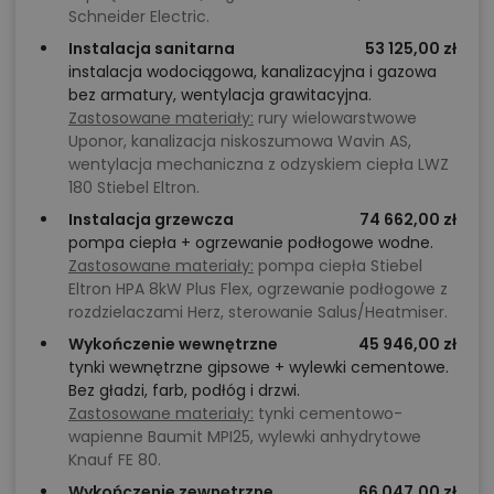
Schneider Electric.
Instalacja sanitarna
53 125,00 zł
instalacja wodociągowa, kanalizacyjna i gazowa
bez armatury, wentylacja grawitacyjna.
Zastosowane materiały:
rury wielowarstwowe
Uponor, kanalizacja niskoszumowa Wavin AS,
wentylacja mechaniczna z odzyskiem ciepła LWZ
180 Stiebel Eltron.
Instalacja grzewcza
74 662,00 zł
pompa ciepła + ogrzewanie podłogowe wodne.
Zastosowane materiały:
pompa ciepła Stiebel
Eltron HPA 8kW Plus Flex, ogrzewanie podłogowe z
rozdzielaczami Herz, sterowanie Salus/Heatmiser.
Wykończenie wewnętrzne
45 946,00 zł
tynki wewnętrzne gipsowe + wylewki cementowe.
Bez gładzi, farb, podłóg i drzwi.
Zastosowane materiały:
tynki cementowo-
wapienne Baumit MPI25, wylewki anhydrytowe
Knauf FE 80.
Wykończenie zewnętrzne
66 047,00 zł