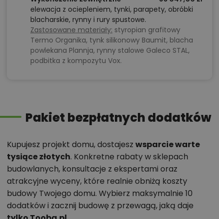
elewacja z ociepleniem, tynki, parapety, obróbki
blacharskie, rynny i rury spustowe.
Zastosowane materiały:
styropian grafitowy
Termo Organika, tynk silikonowy Baumit, blacha
powlekana Plannja, rynny stalowe Galeco STAL,
podbitka z kompozytu Vox.
Pakiet bezpłatnych dodatków
Kupujesz projekt domu, dostajesz
wsparcie warte
tysiące złotych
. Konkretne rabaty w sklepach
budowlanych, konsultacje z ekspertami oraz
atrakcyjne wyceny, które realnie obniżą koszty
budowy Twojego domu. Wybierz maksymalnie 10
dodatków i zacznij budowę z przewagą, jaką daje
tylko Tooba.pl
.