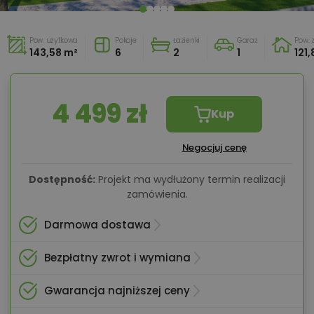
Pow. użytkowa
Pokoje
Łazienki
Garaż
Pow.
143,58 m²
6
2
1
121
4 499 zł
Kup
Negocjuj cenę
Dostępność:
Projekt ma wydłużony termin realizacji
zamówienia.
Darmowa dostawa
Bezpłatny zwrot i wymiana
Gwarancja najniższej ceny