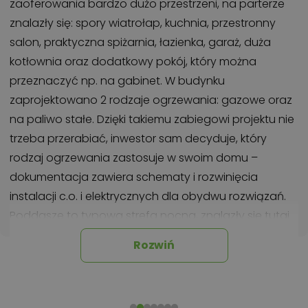
zaoferowania bardzo dużo przestrzeni, na parterze
znalazły się: spory wiatrołap, kuchnia, przestronny
salon, praktyczna spiżarnia, łazienka, garaż, duża
kotłownia oraz dodatkowy pokój, który można
przeznaczyć np. na gabinet. W budynku
zaprojektowano 2 rodzaje ogrzewania: gazowe oraz
na paliwo stałe. Dzięki takiemu zabiegowi projektu nie
trzeba przerabiać, inwestor sam decyduje, który
rodzaj ogrzewania zastosuje w swoim domu –
dokumentacja zawiera schematy i rozwinięcia
instalacji c.o. i elektrycznych dla obydwu rozwiązań.
Poddasze to typowa strefa nocna, znalazły się tutaj
aż cztery sypialnie. Dzięki podwyższonej ściance
Rozwiń
kolankowej pokoje mają sporo przestrzeni i są bardzo
ustawne. Jedna z sypialni posiada własną
garderobę. Dodatkowym atutem jest przestronna