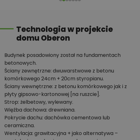
łazienka z miejscem na wannę i prysznic oraz spore
pomieszczenie gospodarcze, które może pełnić rolę
np. pralni.
Technologia w projekcie
Dom ma nieskomplikowaną bryłę i prosty dach, co
domu Oberon
niewątpliwie będzie miało istotny wpływ na obniżenie
kosztów budowy. Dodatkowo budynek można
zmieścić na niewielkiej działce, a jego elewację
Budynek posadowiony został na fundamentach
wykończyć zarówno w nowoczesnym, jak i
betonowych.
Ściany zewnętrzne: dwuwarstwowe z betonu
tradycyjnym stylu.
komórkowego 24cm + 20cm styropianu.
W budynku zaprojektowano wentylację grawitacyjną
Ściany wewnętrzne: z betonu komórkowego jak i z
oraz, jako alternatywę, wentylację mechaniczną z
płyty gipsowo-kartonowej [na ruszcie].
rekuperacją. Dom powstał w oparciu o najnowsze
Strop: żelbetowy, wylewany.
przepisy prawa budowlanego, z dużą dbałością o
Więźba dachowa: drewniana.
jego wpływ na środowisko naturalne.
Pokrycie dachu: dachówka cementowa lub
ceramiczna.
Chcesz uzyskać więcej informacji o tym
Wentylacja: grawitacyjna + jako alternatywa –