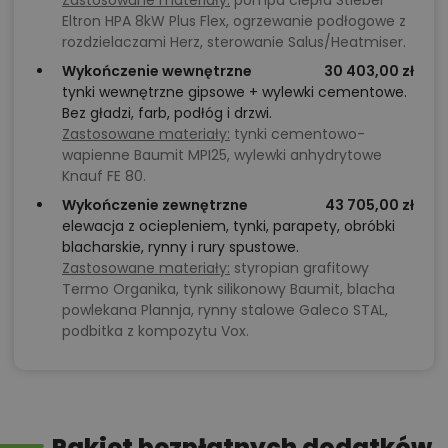
Zastosowane materiały:
pompa ciepła Stiebel
Eltron HPA 8kW Plus Flex, ogrzewanie podłogowe z
rozdzielaczami Herz, sterowanie Salus/Heatmiser.
Wykończenie wewnętrzne
30 403,00 zł
tynki wewnętrzne gipsowe + wylewki cementowe.
Bez gładzi, farb, podłóg i drzwi.
Zastosowane materiały:
tynki cementowo-
wapienne Baumit MPI25, wylewki anhydrytowe
Knauf FE 80.
Wykończenie zewnętrzne
43 705,00 zł
elewacja z ociepleniem, tynki, parapety, obróbki
blacharskie, rynny i rury spustowe.
Zastosowane materiały:
styropian grafitowy
Termo Organika, tynk silikonowy Baumit, blacha
powlekana Plannja, rynny stalowe Galeco STAL,
podbitka z kompozytu Vox.
Pakiet bezpłatnych dodatków