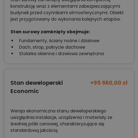
konstrukcję wraz z elementami zabezpieczającymi
Aranżacja wnętrz 3D
budynek przed czynnikami atmosferycznymi. Obiekt
jest przygotowany do wykonania kolejnych etapów.
W projekcie Aframon nie zapomniano także o
Stan surowy zamknięty obejmuje:
przykładowych aranżacjach wnętrz 3D
. Ich
Fundamenty, ściany nośne i działowe
nowoczesny, minimalistyczny i elegancki klimat
Dach, strop, pokrycie dachowe
spodoba się młodszym i starszym mieszkańcom.
Stolarka okienna i drzwiowa zewnętrzna
Taka inspiracja niewątpliwie przyda się podczas
nadchodzącego urządzania wymarzonego domu,
prawda?
Stan deweloperski
+95 960,00 zł
Economic
Chcesz uzyskać więcej informacji o tym
projekcie, na przykład:
Wersja ekonomiczna stanu deweloperskiego
polecane przez architekta zmiany,
uwzględnia instalacje, urządzenia i materiały ze
średniej półki cenowej, charakteryzujące się
możliwości wprowadzania modyfikacji,
standardową jakością.
projekty podobne - o zbliżonym układzie lub