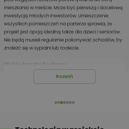
mieszkania w mieście. Może być pierwszą i docelową
inwestycją młodych inwestorów. Umieszczenie
wszystkich pomieszczeń na parterze sprawia, że
projekt jest opcją idealną także dla dzieci i seniorów.
Nie będą musieli regularnie pokonywać schodów, by
znaleźć się w sypialni lub toalecie.
Niskie koszty budowy
Dzięki prostej formie Aframon okaże się stosunkowo
Rozwiń
nietrudny i niedrogi w budowie.
Dom zaprojektowano
na rzucie w kształcie kwadratu
i urozmaicono
podcieniem tarasowym. Strefę wejściową natomiast
umieszczono w praktycznej wnęce. Całość wieńczy
reprezentacyjny dach czterospadowy z
wyodrębnionymi daszkami nad wyjściem z jadalni