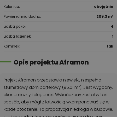
Kalenica
obojętnie
Powierzchnia dachu
209,3 m²
Liczba pokoi
4
Liczba łazienek
1
Kominek
tak
Opis projektu Aframon
Projekt Aframon przedstawia niewielki, niespełna
stumetrowy dom parterowy (95,01 m²). Jest wygodny,
ekonomiczny i elegancki. Wykończony został w taki
sposób, aby mógł z łatwością wkomponować się w
każde otoczenie. To propozycja niedroga w budowie,
pod względem kosztów porównywalna do ceny