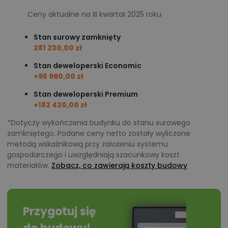
miejsce codziennego odpoczynku, jedzenia
Ceny aktualne na III kwartał 2025 roku
wspólnych posiłków czy organizacji niewielkich
przyjęć, np. grilla dla przyjaciół.
Stan surowy zamknięty
281 230,00 zł
Trzy pokoje prywatne w strefie nocnej
Stan deweloperski Economic
domu Aframon
+95 960,00 zł
Stan deweloperski Premium
Korytarz po prawej stronie prowadzi do pokoi
+182 420,00 zł
prywatnych. Na domowników czekają tutaj trzy
*Dotyczy wykończenia budynku do stanu surowego
wygodne sypialnie. Ich powierzchnia wynosi 11,80 m²,
zamkniętego. Podane ceny netto zostały wyliczone
12,25 m² i 12,50 m². Jedna z nich została wyposażona
metodą wskaźnikową przy założeniu systemu
gospodarczego i uwzględniają szacunkowy koszt
w prywatną garderobę. W pobliżu pokoi umieszczono
materiałów.
Zobacz, co zawierają koszty budowy
rodzinną łazienkę z miejscem na dużą wannę oraz
pralkę.
Przygotuj się
Energooszczędne rozwiązania i
nieskomplikowana, tania budowa