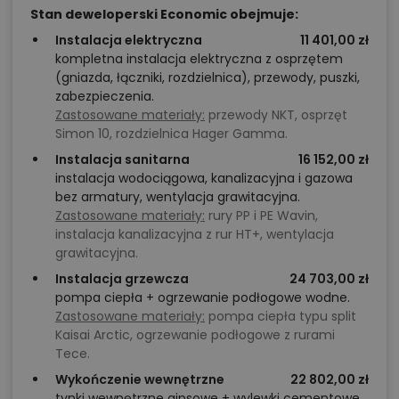
parametrach,
Stan deweloperski Economic obejmuje:
optymalizacja kosztów budowy domu według
Instalacja elektryczna
11 401,00 zł
kompletna instalacja elektryczna z osprzętem
tego projektu,
(gniazda, łączniki, rozdzielnica), przewody, puszki,
informacje szczegółowe - np. wymiary
zabezpieczenia.
pomieszczeń, instalacje, materiały?
Zastosowane materiały:
przewody NKT, osprzęt
Simon 10, rozdzielnica Hager Gamma.
Instalacja sanitarna
16 152,00 zł
Zadzwoń
52 384 49 90
lub
NAPISZ
instalacja wodociągowa, kanalizacyjna i gazowa
bez armatury, wentylacja grawitacyjna.
Zastosowane materiały:
rury PP i PE Wavin,
instalacja kanalizacyjna z rur HT+, wentylacja
grawitacyjna.
Instalacja grzewcza
24 703,00 zł
pompa ciepła + ogrzewanie podłogowe wodne.
Zastosowane materiały:
pompa ciepła typu split
Kaisai Arctic, ogrzewanie podłogowe z rurami
Tece.
Wykończenie wewnętrzne
22 802,00 zł
tynki wewnętrzne gipsowe + wylewki cementowe.