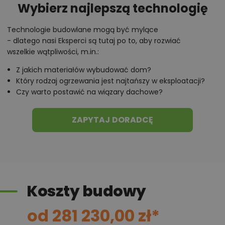
Wybierz najlepszą technologię
i kuchenki gazowej. We wnętrzach zastosowano
wyraźny podział na dzienną oraz nocną część
Technologie budowlane mogą być mylące
wnętrz.
- dlatego nasi Eksperci są tutaj po to, aby rozwiać
wszelkie wątpliwości, m.in.:
Salon z kominkiem w projekcie Aframon
Z jakich materiałów wybudować dom?
Który rodzaj ogrzewania jest najtańszy w eksploatacji?
Naprzeciwko sieni znajduje się WC. Hol łączy się z
Czy warto postawić na wiązary dachowe?
usytuowanym po lewej stronie salonem. To bardzo
eleganckie, przestronne i znakomicie oświetlone
ZAPYTAJ DORADCĘ
pomieszczenie. Łączy w sobie kilka funkcji. Mieści się w
nim otwarta kuchnia ze spiżarnią, jadalnia oraz salon
z kominkiem (25,24 m²) i miejscem na telewizor.
Przeszklone drzwi tarasowe umożliwiają wyjście z
Koszty budowy
pokoju dziennego na okalający go taras. Wyjście
umieszczono zarówno przy jadalni, jak i na tylnej
od 281 230,00 zł*
ścianie budynku. Zadaszony taras to wyjątkowe