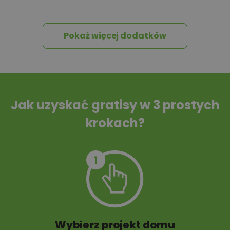
wniosków
Pokaż więcej dodatków
Tablica informacyjna
Przydomowa
oczyszczalnia
ścieków
Jak uzyskać gratisy w 3 prostych
krokach?
Szambo
10 projektów małej
architektury
ogrodowej
Wybierz projekt domu