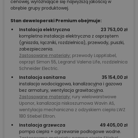
cenowej, wyróżniające się najwyższą jakością w
obrębie grupy produktowej.
Stan deweloperski Premium obejmuje:
Instalacja elektryczna
23 753,00 zł
kompletna instalacja elektryczna z osprzętem
(gniazda, łączniki, rozdzielnica), przewody, puszki,
zabezpieczenia.
Zastosowane materiały:
przewody LappKabel,
osprzęt Simon 55, Legrand Valena Life, rozdzielnica
Schneider Electric.
Instalacja sanitarna
35 154,00 zł
instalacja wodociągowa, kanalizacyjna i gazowa
bez armatury, wentylacja grawitacyjna.
Zastosowane materiały:
rury wielowarstwowe
Uponor, kanalizacja niskoszumowa Wavin AS,
wentylacja mechaniczna z odzyskiem ciepła LWZ
180 Stiebel Eltron.
Instalacja grzewcza
49 405,00 zł
pompa ciepła + ogrzewanie podłogowe wodne.