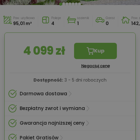
Pow. użytkowa
Pokoje
Łazienki
Garaż
Pow.
95,01 m²
4
1
0
142
4 099 zł
Kup
Negocjuj cenę
Dostępność:
3 - 5 dni roboczych
Darmowa dostawa
Bezpłatny zwrot i wymiana
Gwarancja najniższej ceny
Pakiet Gratisów