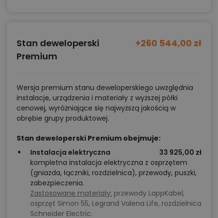
polecane przez architekta zmiany,
możliwości wprowadzania modyfikacji,
projekty podobne - o zbliżonym układzie lub
Stan deweloperski
+260 544,00 zł
parametrach,
Premium
optymalizacja kosztów budowy domu według
tego projektu,
Wersja premium stanu deweloperskiego uwzględnia
informacje szczegółowe - np. wymiary
instalacje, urządzenia i materiały z wyższej półki
cenowej, wyróżniające się najwyższą jakością w
pomieszczeń, instalacje, materiały?
obrębie grupy produktowej.
Stan deweloperski Premium obejmuje:
Zadzwoń
52 384 49 90
lub
NAPISZ
Instalacja elektryczna
33 925,00 zł
kompletna instalacja elektryczna z osprzętem
(gniazda, łączniki, rozdzielnica), przewody, puszki,
zabezpieczenia.
Zastosowane materiały:
przewody LappKabel,
osprzęt Simon 55, Legrand Valena Life, rozdzielnica
Schneider Electric.