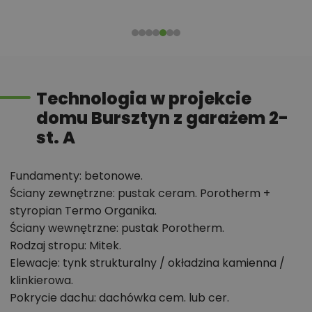
zastosowania wyspy.
Trzy pełnowymiarowe sypialnie, w tym główna z
własną garderobą.
Dwie łazienki + osobne WC oraz praktyczna
pralnia.
Technologia w projekcie
Duża kotłownia i garaż 34,2 m² zapewniają
domu Bursztyn z garażem 2-
komfort użytkowy przez lata.
st. A
Nowoczesna, reprezentacyjna elewacja
.
Fundamenty: betonowe.
Przemyślany układ, który porządkuje
Ściany zewnętrzne: pustak ceram. Porotherm +
codzienność
styropian Termo Organika.
Ściany wewnętrzne: pustak Porotherm.
Wejście prowadzi do ponad 7-metrowego
Rodzaj stropu: Mitek.
wiatrołapu z miejscem na pełną zabudowę
Elewacje: tynk strukturalny / okładzina kamienna /
garderobianą — to rozwiązanie pozwala od razu
klinkierowa.
przejąć kontrolę nad porządkiem. Z sieni wchodzi się
Pokrycie dachu: dachówka cem. lub cer.