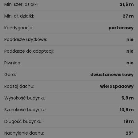
Min. szer. działki
21,6 m
Min. dł. działki
27 m
Kondygnacje
parterowy
Poddasze użytkowe
nie
Poddasze do adaptacji
nie
Piwnica
nie
Garaż
dwustanowiskowy
Rodzaj dachu
wielospadowy
Wysokość budynku
6,9 m
Szerokość budynku
13,6 m
Długość budynku
19 m
Nachylenie dachu
25°