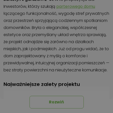
Inwestorów, którzy szukają
parterowego domu
łączącego funkcjonalność, wygodę stref prywatnych
oraz przestrzeń sprzyjającą codziennym spotkaniom
domowników. Bryła o eleganckiej, współczesnej
estetyce oraz przemyślany układ wnętrza sprawiają,
że projekt odnajdzie się zarówno na działkach
miejskich, jak i podmiejskich. Już od progu widać, że to
dom zaprojektowany z myślą o komforcie i
przewidywalnej, intuicyjnej organizacji pomieszczeń —
bez straty powierzchni na nieużyteczne komunikacje.
Najważniejsze zalety projektu
Przestronny salon 37 m² z dużymi przeszkleniami i
miejscem na kominek.
Rozwiń
Wygodna
kuchnia ze spiżarnią
i możliwością