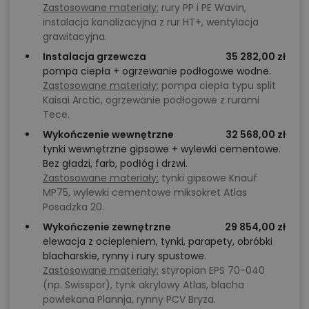
zamieszkuje rodzina z małymi dziećmi, czy inwestorzy
Zastosowane materiały:
rury PP i PE Wavin,
planujący stworzyć wygodną przestrzeń do pracy w
instalacja kanalizacyjna z rur HT+, wentylacja
grawitacyjna.
domu.
Instalacja grzewcza
35 282,00 zł
pompa ciepła + ogrzewanie podłogowe wodne.
Zgoda na zmiany i wsparcie w realizacji
Zastosowane materiały:
pompa ciepła typu split
Kaisai Arctic, ogrzewanie podłogowe z rurami
Projekt można bezpiecznie dostosować do własnych
Tece.
założeń — od zmian układu ścian, przez korekty
Wykończenie wewnętrzne
32 568,00 zł
stolarki okiennej, aż po wybór innego systemu
tynki wewnętrzne gipsowe + wylewki cementowe.
Bez gładzi, farb, podłóg i drzwi.
ogrzewania. Bezpłatna zgoda na modyfikacje oraz
Zastosowane materiały:
tynki gipsowe Knauf
wsparcie numerem do architekta adaptującego
MP75, wylewki cementowe miksokret Atlas
pozwalają Państwu przejść przez proces
Posadzka 20.
przygotowania inwestycji bez niepotrzebnych
Wykończenie zewnętrzne
29 854,00 zł
komplikacji.
elewacja z ociepleniem, tynki, parapety, obróbki
blacharskie, rynny i rury spustowe.
Zastosowane materiały:
styropian EPS 70-040
Chcesz uzyskać więcej informacji o tym
(np. Swisspor), tynk akrylowy Atlas, blacha
projekcie, na przykład:
powlekana Plannja, rynny PCV Bryza.