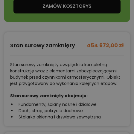
ZAMÓW KOSZTORYS
Po lewej stronie budynku zaplanowano kotłownię o
powierzchni 7,9 m² oraz garaż dwustanowiskowy 34,2
m². Dzięki temu dom można użytkować bez
kompromisów: jest miejsce na rowery, sprzęty
ogrodowe i dodatkowe szafki. Kotłownia pozwala
Stan surowy zamknięty
454 672,00 zł
także na wybór różnych systemów ogrzewania
(kocioł gazowy lub pompa ciepła), co ułatwia
Stan surowy zamknięty uwzględnia kompletną
dopasowanie projektu do założeń budżetowych i
konstrukcję wraz z elementami zabezpieczającymi
oczekiwań inwestora.
budynek przed czynnikami atmosferycznymi. Obiekt
jest przygotowany do wykonania kolejnych etapów.
Możliwości adaptacyjne — jak obniżyć
Stan surowy zamknięty obejmuje:
koszty budowy?
Fundamenty, ściany nośne i działowe
Dach, strop, pokrycie dachowe
Projekt daje szerokie pole do modyfikacji na etapie
Stolarka okienna i drzwiowa zewnętrzna
adaptacji
. Można rozważyć uproszczenie materiałów
elewacyjnych (zamiast połączenia tynku, klinkieru i