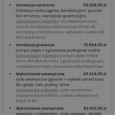
Instalacja sanitarna
50 209,00 zł
instalacja wodociągowa, kanalizacyjna i gazowa
bez armatury, wentylacja grawitacyjna.
Zastosowane materiały:
rury wielowarstwowe
Uponor, kanalizacja niskoszumowa Wavin AS,
wentylacja mechaniczna z odzyskiem ciepła LWZ
180 Stiebel Eltron.
Instalacja grzewcza
70 564,00 zł
pompa ciepła + ogrzewanie podłogowe wodne.
Zastosowane materiały:
pompa ciepła Stiebel
Eltron HPA 8kW Plus Flex, ogrzewanie podłogowe z
rozdzielaczami Herz, sterowanie Salus/Heatmiser.
Wykończenie wewnętrzne
43 424,00 zł
tynki wewnętrzne gipsowe + wylewki cementowe.
Bez gładzi, farb, podłóg i drzwi.
Zastosowane materiały:
tynki cementowo-
wapienne Baumit MPI25, wylewki anhydrytowe
Knauf FE 80.
Wykończenie zewnętrzne
62 422,00 zł
elewacja z ociepleniem, tynki, parapety, obróbki