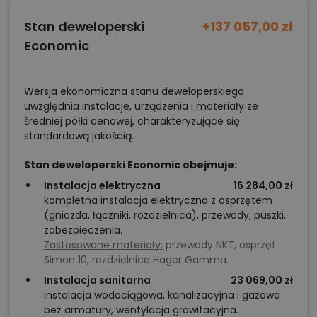
okładziny kamiennej — jednolita elewacja silikonowa),
Stan deweloperski
+137 057,00 zł
rezygnację z części przeszkleń narożnych na rzecz
Economic
standardowych okien lub zmianę pokrycia dachu na
tańszą dachówkę betonową bądź blachodachówkę.
Oszczędności wynikające z takich decyzji mogą
Wersja ekonomiczna stanu deweloperskiego
uwzględnia instalacje, urządzenia i materiały ze
wynieść od 25 do nawet 70 tys. zł w zależności od
średniej półki cenowej, charakteryzujące się
wybranego zakresu.
standardową jakością.
Stan deweloperski Economic obejmuje:
Dom, który rośnie wraz z potrzebami
Instalacja elektryczna
16 284,00 zł
Bursztyn z garażem 2-st. A to projekt, który łączy
kompletna instalacja elektryczna z osprzętem
(gniazda, łączniki, rozdzielnica), przewody, puszki,
cechy najchętniej wybieranych domów parterowych:
zabezpieczenia.
dużą strefę dzienną, trzy komfortowe sypialnie,
Zastosowane materiały:
przewody NKT, osprzęt
wydzieloną część gospodarczą oraz praktyczne
Simon 10, rozdzielnica Hager Gamma.
pomieszczenia dodatkowe. To układ, który zapewnia
Instalacja sanitarna
23 069,00 zł
instalacja wodociągowa, kanalizacyjna i gazowa
wygodę przez lata — niezależnie od tego, czy dom
bez armatury, wentylacja grawitacyjna.