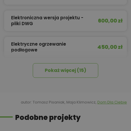
Elektroniczna wersja projektu -
600,00 zł
pliki DWG
Elektryczne ogrzewanie
450,00 zł
podłogowe
Pokaż więcej (15)
450,00 zł
Izolacja celulozowa
Kosztorys Budowy - stan
540,00 zł
wykończony
autor: Tomasz Pisaniak, Maja Klimowicz,
Dom Dla Ciebie
Podobne projekty
Kredyt hipoteczny z operatem za
800,00 zł
0 zł