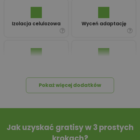
Izolacja celulozowa
Wyceń adaptację
Pakiet umów i
Dziennik Budowy
wniosków
Pokaż więcej dodatków
Tablica informacyjna
Przydomowa
oczyszczalnia
ścieków
Jak uzyskać gratisy w 3 prostych
krokach?