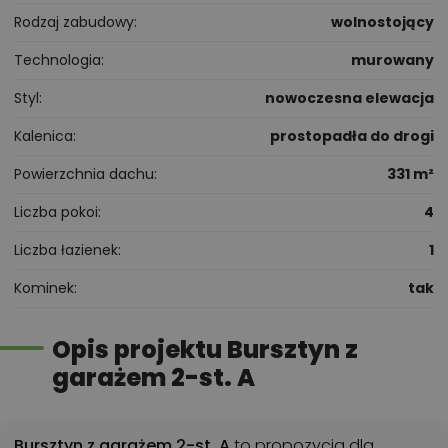
Rodzaj zabudowy
wolnostojący
Technologia
murowany
Styl
nowoczesna elewacja
Kalenica
prostopadła do drogi
Powierzchnia dachu
331 m²
Liczba pokoi
4
Liczba łazienek
1
Kominek
tak
Opis projektu Bursztyn z
garażem 2-st. A
Bursztyn z garażem 2-st. A
to propozycja dla