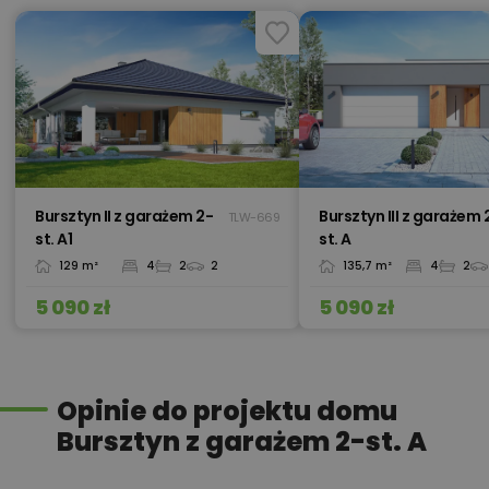
450,00 zł
Okna, żaluzje, rolety
450,00 zł
Pakiet umów i wniosków
Bursztyn II z garażem 2-
Bursztyn III z garażem 
TLW-669
st. A1
st. A
129 m²
4
2
2
135,7 m²
4
2
450,00 zł
Pompa ciepła
5 090 zł
5 090 zł
1 000,00 zł
Projekt wentylacji mechanicznej
Opinie do projektu domu
Bursztyn z garażem 2-st. A
Przydomowa oczyszczalnia
450,00 zł
ścieków