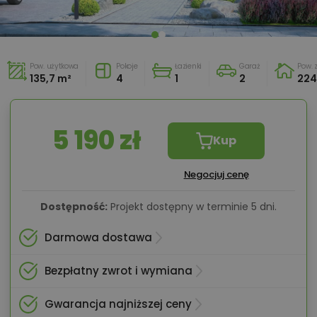
Pow. użytkowa
Pokoje
Łazienki
Garaż
Pow.
135,7 m²
4
1
2
224
5 190 zł
Kup
Negocjuj cenę
Dostępność:
Projekt dostępny w terminie 5 dni.
Darmowa dostawa
Bezpłatny zwrot i wymiana
Gwarancja najniższej ceny