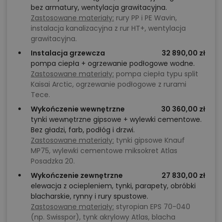
bez armatury, wentylacja grawitacyjna.
Zastosowane materiały:
rury PP i PE Wavin,
instalacja kanalizacyjna z rur HT+, wentylacja
grawitacyjna.
Instalacja grzewcza
32 890,00 zł
pompa ciepła + ogrzewanie podłogowe wodne.
Zastosowane materiały:
pompa ciepła typu split
Kaisai Arctic, ogrzewanie podłogowe z rurami
Tece.
Wykończenie wewnętrzne
30 360,00 zł
tynki wewnętrzne gipsowe + wylewki cementowe.
Bez gładzi, farb, podłóg i drzwi.
Zastosowane materiały:
tynki gipsowe Knauf
MP75, wylewki cementowe miksokret Atlas
Posadzka 20.
Wykończenie zewnętrzne
27 830,00 zł
elewacja z ociepleniem, tynki, parapety, obróbki
blacharskie, rynny i rury spustowe.
Zastosowane materiały:
styropian EPS 70-040
(np. Swisspor), tynk akrylowy Atlas, blacha