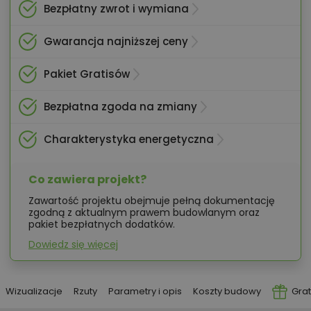
Bezpłatny zwrot i wymiana
Gwarancja najniższej ceny
Pakiet Gratisów
Bezpłatna zgoda na zmiany
Charakterystyka energetyczna
Co zawiera projekt?
Zawartość projektu obejmuje pełną dokumentację
zgodną z aktualnym prawem budowlanym oraz
pakiet bezpłatnych dodatków.
Dowiedz się więcej
Wizualizacje
Rzuty
Parametry i opis
Koszty budowy
Grat