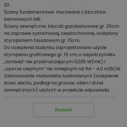
20.
dachówka ceramiczna czy drewno w kolorze
Ściany fundamentowe: murowane z bloczków
naturalnym. Ponadczasowa architektura tego
betonowych M6.
średniej wielkości domu sprawia, że z łatwością
Ściany zewnętrzne: bloczki gazobetonowe gr. 25cm
wpisze się w niemal każdy krajobraz.
na zaprawie systemowej, ciepłochronnej, ocieplony
styropianem fasadowym gr. 15cm.
Chcesz uzyskać więcej informacji o tym
Do ocieplenia budynku zaprojektowano użycie
projekcie, na przykład:
styropianu grafitowego gr. 15 cm, o współczynniku
„lambda” nie przekraczającym 0,035 W(mK) i
polecane przez architekta zmiany,
„oporze cieplnym” nie mniejszym niż Rd – 4,0 m2k/W.
możliwości wprowadzania modyfikacji,
Zastosowanie materiałów budowlanych (ocieplenie
projekty podobne - o zbliżonym układzie lub
ścian, dachu, podłogi na gruncie, okien i drzwi
parametrach,
zewnętrznych) użytych w projekcie odpowiada
nowym wymaganiom obowiązującym od stycznia
optymalizacja kosztów budowy domu według
2021 roku (WT2021).
tego projektu,
Rozwiń
Ściany nośne wewnętrzne: bloczki gazobetonowe gr.
informacje szczegółowe - np. wymiary
25cm na zaprawie cementowo-wapiennej lub
pomieszczeń, instalacje, materiały?
systemowej.