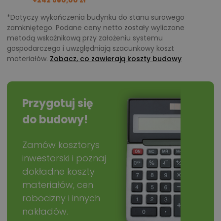
*Dotyczy wykończenia budynku do stanu surowego
zamkniętego. Podane ceny netto zostały wyliczone
metodą wskaźnikową przy założeniu systemu
gospodarczego i uwzględniają szacunkowy koszt
materiałów.
Zobacz, co zawierają koszty budowy
Przygotuj się
do budowy!
Zamów kosztorys
inwestorski i poznaj
dokładne koszty
materiałów, cen
robocizny i innych
nakładów.