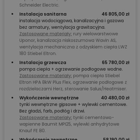
Schneider Electric.
Instalacja sanitarna
46 805,00 zł
instalacja wodociągowa, kanalizacyjna i gazowa
bez armatury, wentylacja grawitacyjna.
Zastosowane materiały:
rury wielowarstwowe
Uponor, kanalizacja niskoszumowa Wavin AS,
wentylacja mechaniczna z odzyskiem ciepła LWZ
180 Stiebel Eltron.
Instalacja grzewcza
65 780,00 zł
pompa ciepła + ogrzewanie podłogowe wodne.
Zastosowane materiały:
pompa ciepła Stiebel
Eltron HPA 8kW Plus Flex, ogrzewanie podłogowe z
rozdzielaczami Herz, sterowanie Salus/Heatmiser.
Wykończenie wewnętrzne
40 480,00 zł
tynki wewnętrzne gipsowe + wylewki cementowe.
Bez gładzi, farb, podłóg i drzwi.
Zastosowane materiały:
tynki cementowo-
wapienne Baumit MPI25, wylewki anhydrytowe
Knauf FE 80.
Wykończenie zewnętrzne
58 190,00 zł