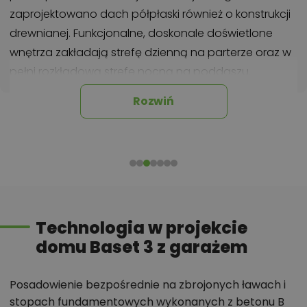
zaprojektowano dach półpłaski również o konstrukcji
drewnianej. Funkcjonalne, doskonale doświetlone
wnętrza zakładają strefę dzienną na parterze oraz w
pełni rozkładową strefę nocną na poddaszu.
Przestronny, otwierający się na ogród salon z jadalnią
Rozwiń
i kominkiem, dopełniono zaprojektowanym wykuszem
który doskonale sprawdzi się jako miejsce na rodzinne
posiłki. Na parterze zaprojektowano pomieszczenie
mieszkalne które może służyć jako pokój gościnny lub
pracownia. Na poddaszu, dobrano optymalną
wysokość ścianki kolankowej co pozwala na
Technologia w projekcie
uzyskanie komfortowej powierzchni mieszkalnej w
domu Baset 3 z garażem
pokojach i zachowanie idealnych proporcji bryły
obiektu. Budynek stanowi kompromis tradycyjnej
formy, współczesnej estetyki oraz regionalnych
Posadowienie bezpośrednie na zbrojonych ławach i
materiałów, takich jak okładzina kamienna, grafitowa
stopach fundamentowych wykonanych z betonu B