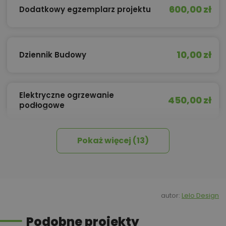
600,00 zł
Dodatkowy egzemplarz projektu
10,00 zł
Dziennik Budowy
Elektryczne ogrzewanie
450,00 zł
podłogowe
Pokaż więcej (13)
450,00 zł
Izolacja celulozowa
Kredyt hipoteczny z operatem za
800,00 zł
0 zł
autor:
Lelo Design
Podobne projekty