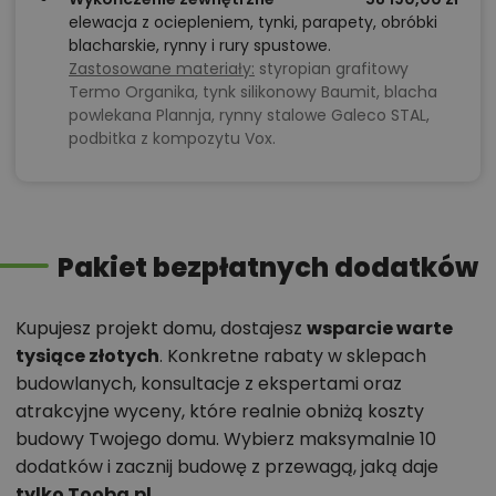
elewacja z ociepleniem, tynki, parapety, obróbki
blacharskie, rynny i rury spustowe.
Zastosowane materiały:
styropian grafitowy
Termo Organika, tynk silikonowy Baumit, blacha
powlekana Plannja, rynny stalowe Galeco STAL,
podbitka z kompozytu Vox.
Pakiet bezpłatnych dodatków
Kupujesz projekt domu, dostajesz
wsparcie warte
tysiące złotych
. Konkretne rabaty w sklepach
budowlanych, konsultacje z ekspertami oraz
atrakcyjne wyceny, które realnie obniżą koszty
budowy Twojego domu. Wybierz maksymalnie 10
dodatków i zacznij budowę z przewagą, jaką daje
tylko Tooba.pl
.