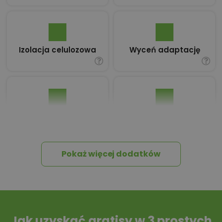
Izolacja celulozowa
Wyceń adaptację
Pakiet umów i
Dziennik Budowy
wniosków
Pokaż więcej dodatków
Tablica informacyjna
Przydomowa
oczyszczalnia
ścieków
Jak uzyskać gratisy w 3 prostych