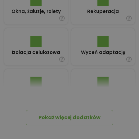
Okna, żaluzje, rolety
Rekuperacja
Izolacja celulozowa
Wyceń adaptację
Pakiet umów i
Dziennik Budowy
wniosków
Pokaż więcej dodatków