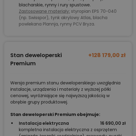
blacharskie, rynny i rury spustowe.
Zastosowane materiały:
styropian EPS 70-040
(np. Swisspor), tynk akrylowy Atlas, blacha
powlekana Plannja, rynny PCV Bryza.
Stan deweloperski
+128 179,00 zł
Premium
Wersja premium stanu deweloperskiego uwzględnia
instalacje, urządzenia i materiały z wyższej półki
cenowej, wyróżniające się najwyższą jakością w
obrębie grupy produktowej.
Stan deweloperski Premium obejmuje:
Instalacja elektryczna
16 690,00 zł
kompletna instalacja elektryczna z osprzętem
(gniazda, łączniki, rozdzielnica), przewody, puszki,