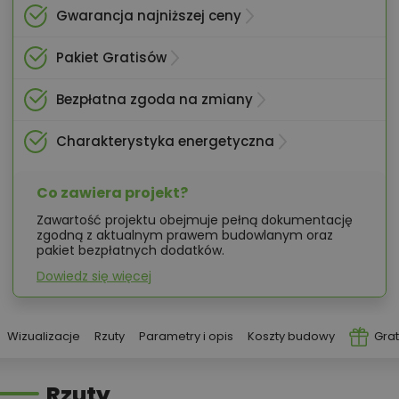
Gwarancja najniższej ceny
Pakiet Gratisów
Bezpłatna zgoda na zmiany
Charakterystyka energetyczna
Co zawiera projekt?
Zawartość projektu obejmuje pełną dokumentację
zgodną z aktualnym prawem budowlanym oraz
pakiet bezpłatnych dodatków.
Dowiedz się więcej
Wizualizacje
Rzuty
Parametry i opis
Koszty budowy
Grat
Rzuty