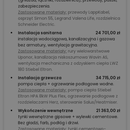
zabezpieczenia.
Zastosowane materiały:
przewody LappKabel,
osprzęt Simon 55, Legrand Valena Life, rozdzielnica
Schneider Electric.
Instalacja sanitarna
24 701,00 zł
instalacja wodociągowa, kanalizacyjna i gazowa
bez armatury, wentylacja grawitacyjna.
Zastosowane materiały:
rury wielowarstwowe
Uponor, kanalizacja niskoszumowa Wavin AS,
wentylacja mechaniczna z odzyskiem ciepła LWZ
180 Stiebel Eltron.
Instalacja grzewcza
34 715,00 zł
pompa ciepła + ogrzewanie podłogowe wodne.
Zastosowane materiały:
pompa ciepła Stiebel
Eltron HPA 8kW Plus Flex, ogrzewanie podłogowe z
rozdzielaczami Herz, sterowanie Salus/Heatmiser.
Wykończenie wewnętrzne
21 363,00 zł
tynki wewnętrzne gipsowe + wylewki cementowe.
Bez gładzi, farb, podłóg i drzwi.
Zastosowane materiały:
tynki cementowo-