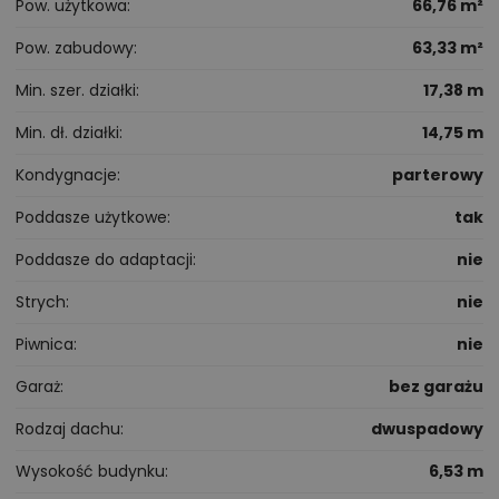
Pow. użytkowa
66,76 m²
Pow. zabudowy
63,33 m²
Min. szer. działki
17,38 m
Min. dł. działki
14,75 m
Kondygnacje
parterowy
Poddasze użytkowe
tak
Poddasze do adaptacji
nie
Strych
nie
Piwnica
nie
Garaż
bez garażu
Rodzaj dachu
dwuspadowy
Wysokość budynku
6,53 m