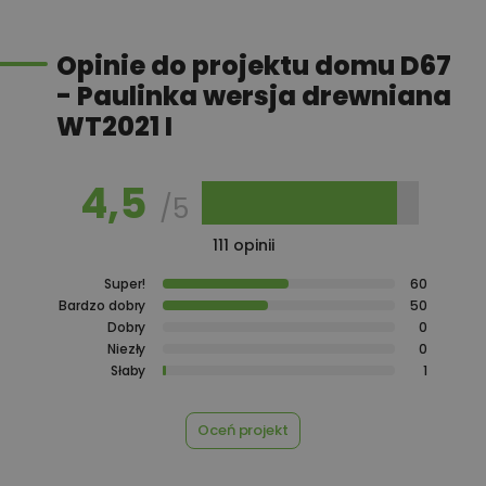
2 290,00 zł
Projekt instalacji inteligentnych
Opinie do projektu domu D67
- Paulinka wersja drewniana
WT2021 I
990,00 zł
Projekt instalacji solarnej
4,5
/5
790,00 zł
Projekt ogrzewania podłogowego
111 opinii
Super!
60
Bardzo dobry
50
Przydomowa oczyszczalnia
450,00 zł
Dobry
0
ścieków
Niezły
0
Słaby
1
450,00 zł
Płyta styropianowa na wymiar
Oceń projekt