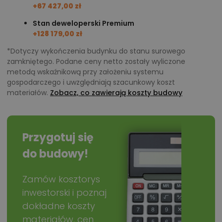
+67 427,00 zł
Delikatne zadaszenie nad wejściem do
Stan deweloperski Premium
budynku
+128 179,00 zł
*Dotyczy wykończenia budynku do stanu surowego
Nad wejściem do budynku znajduje się delikatne
zamkniętego. Podane ceny netto zostały wyliczone
zadaszenie, które pomoże schronić się przed
metodą wskaźnikową przy założeniu systemu
gospodarczego i uwzględniają szacunkowy koszt
zjawiskami, takimi jak deszczy czy śnieg. Projekt D67 –
materiałów.
Zobacz, co zawierają koszty budowy
Paulinka I wersja drewniana nadaje się również na
wąskie działki.
Przygotuj się
Chcesz uzyskać więcej informacji o tym
projekcie, na przykład:
do budowy!
polecane przez architekta zmiany,
Zamów kosztorys
możliwości wprowadzania modyfikacji,
inwestorski i poznaj
projekty podobne - o zbliżonym układzie lub
dokładne koszty
parametrach,
materiałów, cen