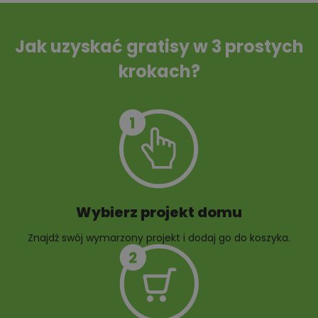
Tablica informacyjna
Przydomowa
oczyszczalnia
ścieków
Jak uzyskać gratisy w 3 prostych
krokach?
Szambo
10 projektów małej
architektury
ogrodowej
Wybierz projekt domu
Znajdź swój wymarzony projekt i dodaj go do koszyka.
10 projektów rabat
ogrodowych