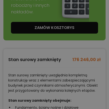
optymalizacja kosztów budowy domu według
robocizny i innych
tego projektu,
nakładów.
informacje szczegółowe - np. wymiary
pomieszczeń, instalacje, materiały?
ZAMÓW KOSZTORYS
Zadzwoń
52 384 49 90
lub
NAPISZ
Stan surowy zamknięty
176 246,00 zł
Stan surowy zamknięty uwzględnia kompletną
konstrukcję wraz z elementami zabezpieczającymi
budynek przed czynnikami atmosferycznymi. Obiekt
jest przygotowany do wykonania kolejnych etapów.
Stan surowy zamknięty obejmuje:
Fundamenty, ściany nośne i działowe