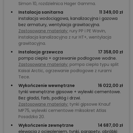
Simon 10, rozdzielnica Hager Gamma.
Instalacja sanitarna
11 349,00 zł
instalacja wodociągowa, kanalizacyjna i gazowa
bez armatury, wentylacja grawitacyjna.
Zastosowane materiały:
rury PP i PE Wavin,
instalacja kanalizacyjna z rur HT+, wentylacja
grawitacyjna.
Instalacja grzewcza
17 358,00 zł
pompa ciepła + ogrzewanie podłogowe wodne.
Zastosowane materiały:
pompa ciepła typu split
Kaisai Arctic, ogrzewanie podłogowe z rurami
Tece.
Wykończenie wewnętrzne
16 022,00 zł
tynki wewnętrzne gipsowe + wylewki cementowe.
Bez gładzi, farb, podłóg i drzwi.
Zastosowane materiały:
tynki gipsowe Knauf
MP75, wylewki cementowe miksokret Atlas
Posadzka 20.
Wykończenie zewnętrzne
14 687,00 zł
elewacja z ociepleniem, tynki, parapety, obróbki