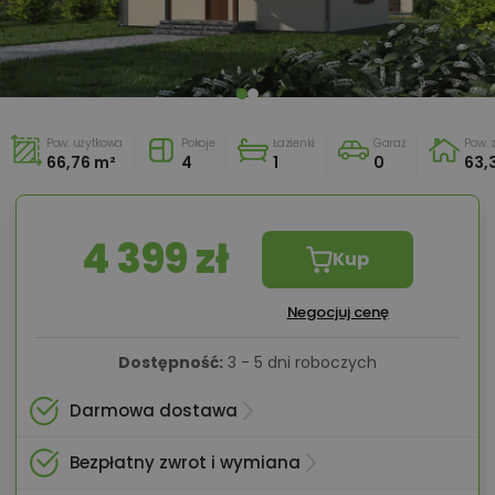
Pow. użytkowa
Pokoje
Łazienki
Garaż
Pow.
66,76 m²
4
1
0
63,
4 399 zł
Kup
Negocjuj cenę
Dostępność:
3 - 5 dni roboczych
Darmowa dostawa
Bezpłatny zwrot i wymiana