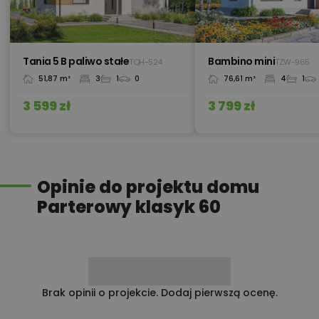
450,00 zł
Pakiet umów i wniosków
Tania 5 B paliwo stałe
Bambino mini
TQH-524
TZW-965
51,87 m²
3
1
0
76,61 m²
4
1
900,00 zł
Pompa ciepła powietrze-woda
3 599 zł
3 799 zł
Przydomowa oczyszczalnia
450,00 zł
ścieków
Opinie do projektu domu
Parterowy klasyk 60
450,00 zł
Płyta styropianowa na wymiar
Rabat 10% na zakupy w
100,00 zł
Brak opinii o projekcie. Dodaj pierwszą ocenę.
Castorama