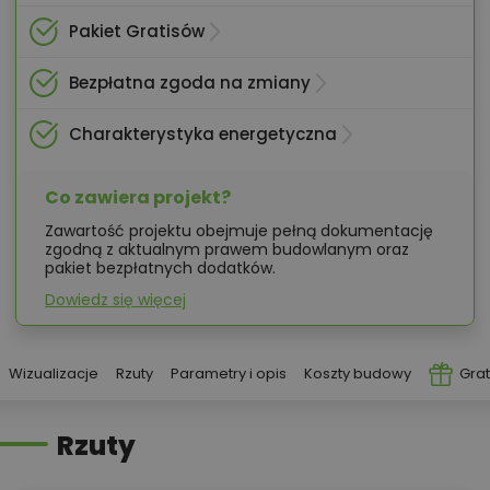
Pakiet Gratisów
Bezpłatna zgoda na zmiany
Charakterystyka energetyczna
Co zawiera projekt?
Zawartość projektu obejmuje pełną dokumentację
zgodną z aktualnym prawem budowlanym oraz
pakiet bezpłatnych dodatków.
Dowiedz się więcej
Wizualizacje
Rzuty
Parametry i opis
Koszty budowy
Grat
Rzuty