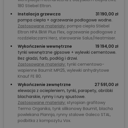
180 Stiebel Eltron.
Instalacja grzewcza
31 190,00 zł
pompa ciepła + ogrzewanie podłogowe wodne.
Zastosowane materiały:
pompa ciepła Stiebel
Eltron HPA 8kW Plus Flex, ogrzewanie podłogowe z
rozdzielaczami Herz, sterowanie Salus/Heatmiser.
Wykończenie wewnętrzne
19 194,00 zł
tynki wewnętrzne gipsowe + wylewki cementowe.
Bez gładzi, farb, podłóg i drzwi.
Zastosowane materiały:
tynki cementowo-
wapienne Baumit MPI25, wylewki anhydrytowe
Knauf FE 80.
Wykończenie zewnętrzne
27 591,00 zł
elewacja z ociepleniem, tynki, parapety, obróbki
blacharskie, rynny i rury spustowe.
Zastosowane materiały:
styropian grafitowy
Termo Organika, tynk silikonowy Baumit, blacha
powlekana Plannja, rynny stalowe Galeco STAL,
podbitka z kompozytu Vox.