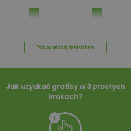
Pakiet umów i
Dziennik Budowy
wniosków
Pokaż więcej dodatków
Tablica informacyjna
Przydomowa
oczyszczalnia
ścieków
Jak uzyskać gratisy w 3 prostych
krokach?
Szambo
10 projektów małej
architektury
ogrodowej