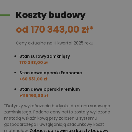
działce o powierzchni nieco ponad 300 metrów
kwadratowych, co przy rosnących cenach działek
Koszty budowy
jest ogromną zaletą. Bryła budynku jest prosta,
przekryta dachem dwuspadowym, którego
od 170 343,00 zł*
wykonanie jest dużo tańsze od np. dachu
kopertowego. Na zaplanowanym tarasie wystarczy
Ceny aktualne na III kwartał 2025 roku
miejsca dla wszystkich domowników, a także
Stan surowy zamknięty
zaproszonych gości. Okna i witryny nie są
170 343,00 zł
przepastnie szerokie i wysokie, co sprawia, że na
Stan deweloperski Economic
pewno otrzymasz korzystną ofertę na ich dostawę i
+60 581,00 zł
montaż.
Stan deweloperski Premium
Fasada budynku zaprojektowana została z
+115 163,00 zł
zastosowaniem nowoczesnych materiałów w
*Dotyczy wykończenia budynku do stanu surowego
stonowanej i bardzo eleganckiej kolorystyce. Pokrycie
zamkniętego. Podane ceny netto zostały wyliczone
dachu stanowi naturalna, grafitowa dachówka
metodą wskaźnikową przy założeniu systemu
ceramiczna. Elewację pokrywa jasna struktura
gospodarczego i uwzględniają szacunkowy koszt
materiałów.
Zobacz, co zawierają koszty budowy