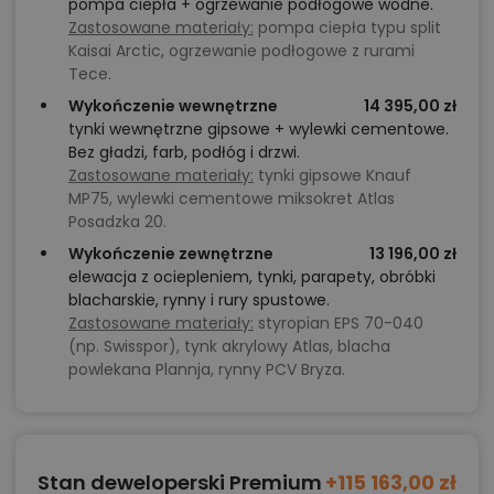
pompa ciepła + ogrzewanie podłogowe wodne.
Zastosowane materiały:
pompa ciepła typu split
Kaisai Arctic, ogrzewanie podłogowe z rurami
Tece.
Wykończenie wewnętrzne
14 395,00 zł
tynki wewnętrzne gipsowe + wylewki cementowe.
Bez gładzi, farb, podłóg i drzwi.
Zastosowane materiały:
tynki gipsowe Knauf
MP75, wylewki cementowe miksokret Atlas
Posadzka 20.
Wykończenie zewnętrzne
13 196,00 zł
elewacja z ociepleniem, tynki, parapety, obróbki
blacharskie, rynny i rury spustowe.
Zastosowane materiały:
styropian EPS 70-040
(np. Swisspor), tynk akrylowy Atlas, blacha
powlekana Plannja, rynny PCV Bryza.
Stan deweloperski Premium
+115 163,00 zł