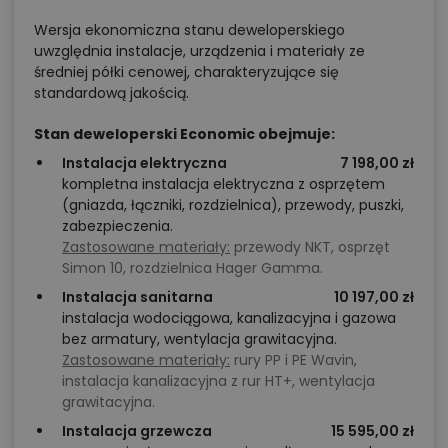
Wersja ekonomiczna stanu deweloperskiego
uwzględnia instalacje, urządzenia i materiały ze
średniej półki cenowej, charakteryzujące się
standardową jakością.
Stan deweloperski Economic obejmuje:
Instalacja elektryczna
7 198,00 zł
kompletna instalacja elektryczna z osprzętem
(gniazda, łączniki, rozdzielnica), przewody, puszki,
zabezpieczenia.
Zastosowane materiały:
przewody NKT, osprzęt
Simon 10, rozdzielnica Hager Gamma.
Instalacja sanitarna
10 197,00 zł
instalacja wodociągowa, kanalizacyjna i gazowa
bez armatury, wentylacja grawitacyjna.
Zastosowane materiały:
rury PP i PE Wavin,
instalacja kanalizacyjna z rur HT+, wentylacja
grawitacyjna.
Instalacja grzewcza
15 595,00 zł