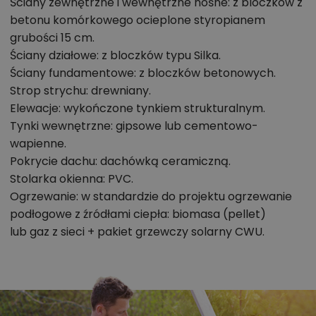
oczywiście można zrezygnować. W tym projekcie nic
Ściany zewnętrzne i wewnętrzne nośne: z bloczków z
nie dzieje się z przypadku.
betonu komórkowego ocieplone styropianem
grubości 15 cm.
Sypialna i pokój zostały przygotowane ściśle dla
Ściany działowe: z bloczków typu Silka.
modelu rodziny. Sypialnia rodziców mieści dużą szafę
Ściany fundamentowe: z bloczków betonowych.
na ubrania i podwieszany TV. W pokoju dziecięcym
Strop strychu: drewniany.
umieszczono wszystkie niezbędne meble - szerokie
Elewacje: wykończone tynkiem strukturalnym.
łóżko z szafką nocną, wygodne biurko oraz bardzo
Tynki wewnętrzne: gipsowe lub cementowo-
dużą szafę na ubrania.
wapienne.
Z korytarza dostępna jest przestronna łazienka
Pokrycie dachu: dachówką ceramiczną.
zlokalizowana blisko pokoi. W łazience umieszczono
Stolarka okienna: PVC.
Ogrzewanie: w standardzie do projektu ogrzewanie
wygodną wannę z możliwością zamontowania
podłogowe z źródłami ciepła: biomasa (pellet)
funkcji prysznica. Ponadto zaplanowano miejsce na
lub gaz z sieci + pakiet grzewczy solarny CWU.
pralkę pod blatem umywalki, co jest rozwiązaniem
praktycznym i korzystnym wizualnie.
Kotłownia może zostać wyposażona w dowolne
źródło ciepła. Mimo niewielkich rozmiarów można