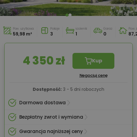
Pow. użytkowa
Pokoje
Łazienki
Garaż
Pow.
59,98 m²
3
1
0
87,
4 350 zł
Kup
Negocjuj cenę
Dostępność:
3 - 5 dni roboczych
Darmowa dostawa
Bezpłatny zwrot i wymiana
Gwarancja najniższej ceny