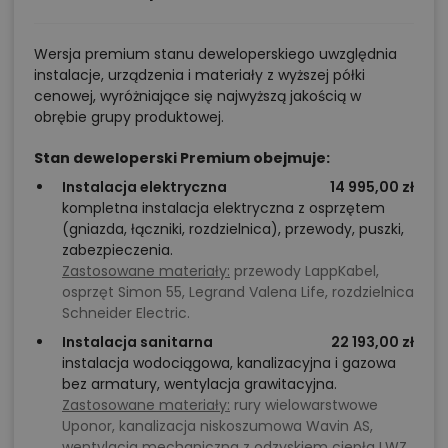
Wersja premium stanu deweloperskiego uwzględnia
instalacje, urządzenia i materiały z wyższej półki
cenowej, wyróżniające się najwyższą jakością w
obrębie grupy produktowej.
Stan deweloperski Premium obejmuje:
Instalacja elektryczna
14 995,00 zł
kompletna instalacja elektryczna z osprzętem
(gniazda, łączniki, rozdzielnica), przewody, puszki,
zabezpieczenia.
Zastosowane materiały:
przewody LappKabel,
osprzęt Simon 55, Legrand Valena Life, rozdzielnica
Schneider Electric.
Instalacja sanitarna
22 193,00 zł
instalacja wodociągowa, kanalizacyjna i gazowa
bez armatury, wentylacja grawitacyjna.
Zastosowane materiały:
rury wielowarstwowe
Uponor, kanalizacja niskoszumowa Wavin AS,
wentylacja mechaniczna z odzyskiem ciepła LWZ