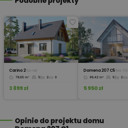
Podobne projekty
Kosztorys inwestorski wersja
500,00 zł
elektroniczna
Kredyt hipoteczny z operatem za
800,00 zł
0 zł
715,00 zł
Ogrzewanie podłogowe
Carino 2
Domena 207 C5
TLH-143
TNU-772
78,65 m²
5
2
0
86,42 m²
5
2
450,00 zł
Okna, żaluzje, rolety
3 899 zł
5 950 zł
450,00 zł
Pakiet umów i wniosków
Opinie do projektu domu