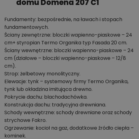
domu Domena 207 C1
Zadzwoń
52 384 49 90
lub
NAPISZ
Fundamenty: bezpośrednie, na ławach i stopach
fundamentowych.
Ściany zewnętrzne: bloczki wapienno-piaskowe – 24
cm+ styropian Termo Organika typ Fasada 20 cm.
Ściany wewnętrzne: bloczki wapienno-piaskowe – 24
cm (działowe – bloczki wapienno-piaskowe – 12/8
cm).
Strop: żelbetowy monolityczny.
Elewacje: tynk – systemowy firmy Termo Organika,
tynk lub okładzina imitująca drewno.
Pokrycie dachu: blachodachówka.
Konstrukcja dachu: tradycyjna drewniana.
Schody wewnętrzne: schody drewniane oraz schody
strychowe Fakro.
Ogrzewanie: kocioł na gaz, dodatkowe źródło ciepła –
kominek.