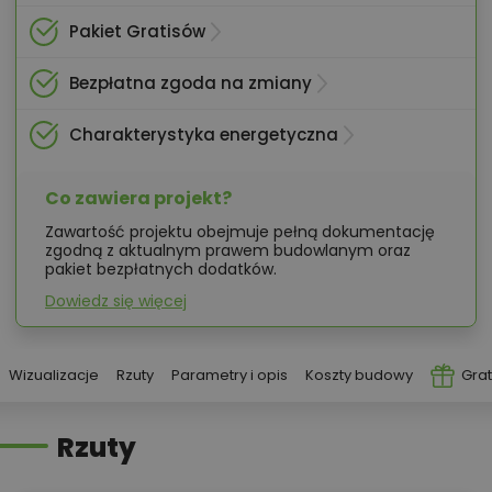
Pakiet Gratisów
Bezpłatna zgoda na zmiany
Charakterystyka energetyczna
Co zawiera projekt?
Zawartość projektu obejmuje pełną dokumentację
zgodną z aktualnym prawem budowlanym oraz
pakiet bezpłatnych dodatków.
Dowiedz się więcej
Wizualizacje
Rzuty
Parametry i opis
Koszty budowy
Grat
Rzuty