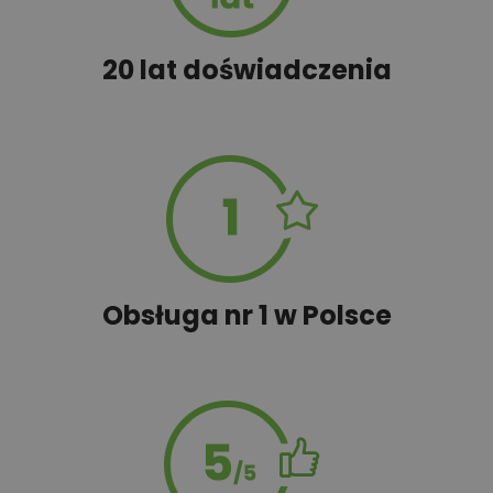
100,00 zł
Rabat 10% na zakupy w OBI
20 lat doświadczenia
450,00 zł
Rekuperacja
450,00 zł
Szambo
Obsługa nr 1 w Polsce
45,00 zł
Tablica budowlana
100,00 zł
Wyceń adaptację