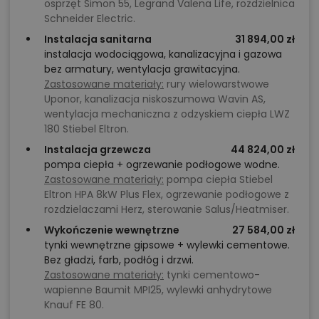
osprzęt Simon 55, Legrand Valena Life, rozdzielnica
Schneider Electric.
Instalacja sanitarna
31 894,00 zł
instalacja wodociągowa, kanalizacyjna i gazowa
bez armatury, wentylacja grawitacyjna.
Zastosowane materiały:
rury wielowarstwowe
Uponor, kanalizacja niskoszumowa Wavin AS,
wentylacja mechaniczna z odzyskiem ciepła LWZ
180 Stiebel Eltron.
Instalacja grzewcza
44 824,00 zł
pompa ciepła + ogrzewanie podłogowe wodne.
Zastosowane materiały:
pompa ciepła Stiebel
Eltron HPA 8kW Plus Flex, ogrzewanie podłogowe z
rozdzielaczami Herz, sterowanie Salus/Heatmiser.
Wykończenie wewnętrzne
27 584,00 zł
tynki wewnętrzne gipsowe + wylewki cementowe.
Bez gładzi, farb, podłóg i drzwi.
Zastosowane materiały:
tynki cementowo-
wapienne Baumit MPI25, wylewki anhydrytowe
Knauf FE 80.