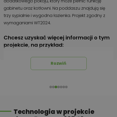
dodatkowego pokoju, który może pełnić funkcję
gabinetu oraz kotłowni. Na poddaszu znajdują się
trzy sypialnie i wygodna łazienka. Projekt zgodny z
wymaganiami WT2024.
Chcesz uzyskać więcej informacji o tym
projekcie, na przykład:
polecane przez architekta zmiany,
możliwości wprowadzania modyfikacji,
Rozwiń
projekty podobne - o zbliżonym układzie lub
parametrach,
optymalizacja kosztów budowy domu według
tego projektu,
informacje szczegółowe - np. wymiary
pomieszczeń, instalacje, materiały?
Technologia w projekcie