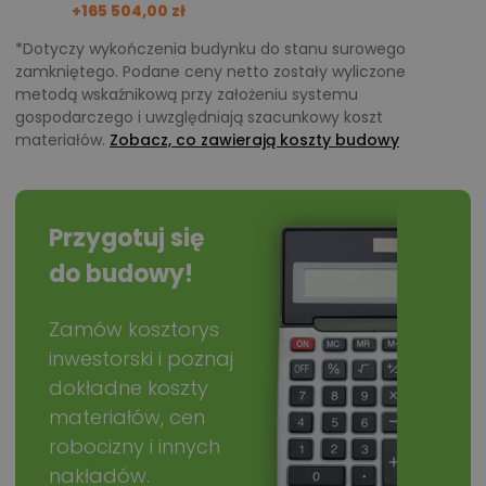
+165 504,00 zł
*Dotyczy wykończenia budynku do stanu surowego
zamkniętego. Podane ceny netto zostały wyliczone
metodą wskaźnikową przy założeniu systemu
gospodarczego i uwzględniają szacunkowy koszt
materiałów.
Zobacz, co zawierają koszty budowy
Przygotuj się
do budowy!
Zamów kosztorys
inwestorski i poznaj
dokładne koszty
materiałów, cen
robocizny i innych
nakładów.