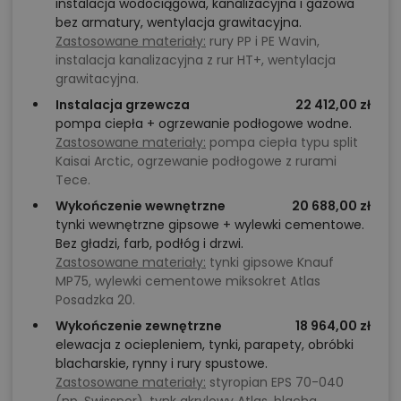
instalacja wodociągowa, kanalizacyjna i gazowa
bez armatury, wentylacja grawitacyjna.
Zastosowane materiały:
rury PP i PE Wavin,
instalacja kanalizacyjna z rur HT+, wentylacja
grawitacyjna.
Instalacja grzewcza
22 412,00 zł
pompa ciepła + ogrzewanie podłogowe wodne.
Zastosowane materiały:
pompa ciepła typu split
Kaisai Arctic, ogrzewanie podłogowe z rurami
Tece.
Wykończenie wewnętrzne
20 688,00 zł
tynki wewnętrzne gipsowe + wylewki cementowe.
Bez gładzi, farb, podłóg i drzwi.
Zastosowane materiały:
tynki gipsowe Knauf
MP75, wylewki cementowe miksokret Atlas
Posadzka 20.
Wykończenie zewnętrzne
18 964,00 zł
elewacja z ociepleniem, tynki, parapety, obróbki
blacharskie, rynny i rury spustowe.
Zastosowane materiały:
styropian EPS 70-040
(np. Swisspor), tynk akrylowy Atlas, blacha