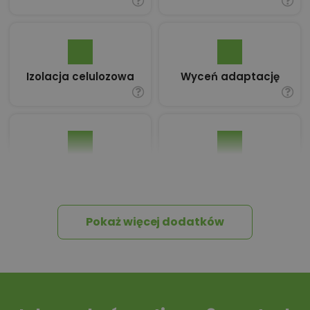
Izolacja celulozowa
Wyceń adaptację
Pakiet umów i
Dziennik Budowy
wniosków
Pokaż więcej dodatków
Tablica informacyjna
Przydomowa
oczyszczalnia
ścieków