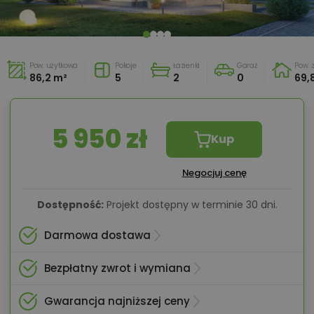
Pow. użytkowa
Pokoje
Łazienki
Garaż
Pow.
86,2 m²
5
2
0
69,
5 950 zł
Kup
Negocjuj cenę
Dostępność:
Projekt dostępny w terminie 30 dni.
Darmowa dostawa
Bezpłatny zwrot i wymiana
Gwarancja najniższej ceny