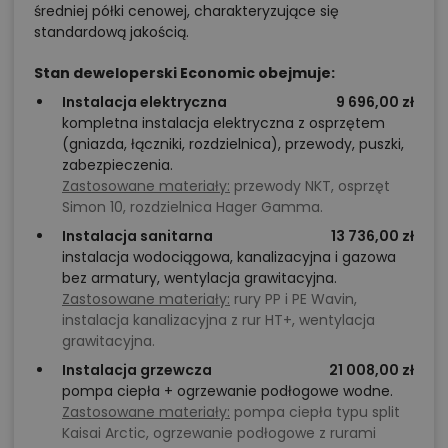
średniej półki cenowej, charakteryzujące się
standardową jakością.
Stan deweloperski Economic obejmuje:
Instalacja elektryczna
9 696,00 zł
kompletna instalacja elektryczna z osprzętem
(gniazda, łączniki, rozdzielnica), przewody, puszki,
zabezpieczenia.
Zastosowane materiały:
przewody NKT, osprzęt
Simon 10, rozdzielnica Hager Gamma.
Instalacja sanitarna
13 736,00 zł
instalacja wodociągowa, kanalizacyjna i gazowa
bez armatury, wentylacja grawitacyjna.
Zastosowane materiały:
rury PP i PE Wavin,
instalacja kanalizacyjna z rur HT+, wentylacja
grawitacyjna.
Instalacja grzewcza
21 008,00 zł
pompa ciepła + ogrzewanie podłogowe wodne.
Zastosowane materiały:
pompa ciepła typu split
Kaisai Arctic, ogrzewanie podłogowe z rurami