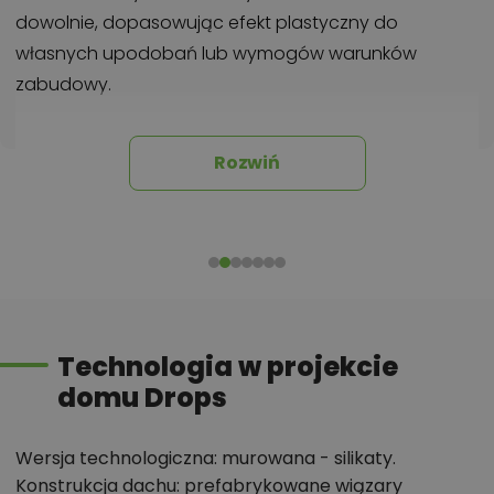
dowolnie, dopasowując efekt plastyczny do
własnych upodobań lub wymogów warunków
zabudowy.
Chcesz uzyskać więcej informacji o tym
Rozwiń
projekcie, na przykład:
polecane przez architekta zmiany,
możliwości wprowadzania modyfikacji,
projekty podobne - o zbliżonym układzie lub
parametrach,
optymalizacja kosztów budowy domu według
Technologia w projekcie
tego projektu,
domu Drops
informacje szczegółowe - np. wymiary
pomieszczeń, instalacje, materiały?
Wersja technologiczna: murowana - silikaty.
Konstrukcja dachu: prefabrykowane wiązary