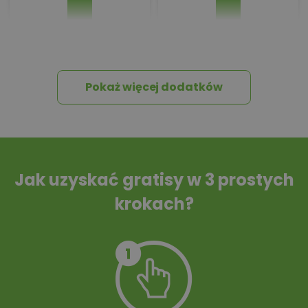
Pakiet umów i
Dziennik Budowy
wniosków
Pokaż więcej dodatków
Tablica informacyjna
Przydomowa
oczyszczalnia
ścieków
Jak uzyskać gratisy w 3 prostych
krokach?
Szambo
10 projektów małej
architektury
ogrodowej