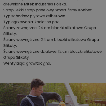
drewniane Mitek Industries Polska.
Zadzwoń
52 384 49 90
lub
NAPISZ
Strop: lekki strop panelowy Smart firmy Konbet.
Typ schodów: płytowe żelbetowe.
Typ ogrzewania: kocioł na gaz.
Ściany zewnętzne: 24 cm bloczki silikatowe Grupa
Silikaty.
Ściany wewnętrzne: 24 cm bloczki silikatowe Grupa
Silikaty.
Ściany wewnętrzne działowe: 12 cm bloczki silikatowe
Grupa Silikaty.
Wentylacja: grawitacyjna.