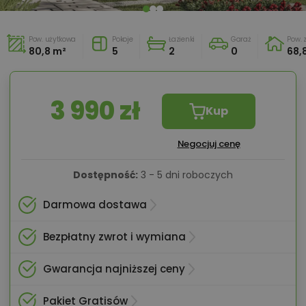
Pow. użytkowa
Pokoje
Łazienki
Garaż
Pow.
80,8 m²
5
2
0
68,
3 990 zł
Kup
Negocjuj cenę
Dostępność:
3 - 5 dni roboczych
Darmowa dostawa
Bezpłatny zwrot i wymiana
Gwarancja najniższej ceny
Pakiet Gratisów