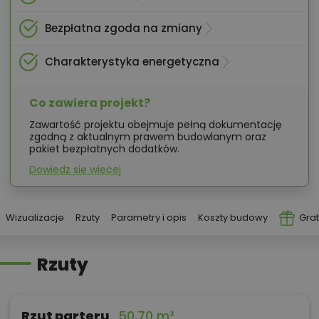
Bezpłatna zgoda na zmiany
Charakterystyka energetyczna
Co zawiera projekt?
Zawartość projektu obejmuje pełną dokumentację
zgodną z aktualnym prawem budowlanym oraz
pakiet bezpłatnych dodatków.
Dowiedz się więcej
Wizualizacje
Rzuty
Parametry i opis
Koszty budowy
Grat
Rzuty
Rzut parteru
50,70 m²