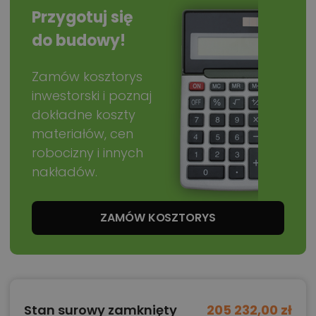
Przygotuj się
do budowy!
Zamów kosztorys
inwestorski i poznaj
dokładne koszty
materiałów, cen
robocizny i innych
nakładów.
ZAMÓW KOSZTORYS
Stan surowy zamknięty
205 232,00 zł