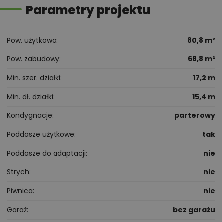
Parametry projektu
Pow. użytkowa
80,8 m²
Pow. zabudowy
68,8 m²
Min. szer. działki
17,2 m
Min. dł. działki
15,4 m
Kondygnacje
parterowy
Poddasze użytkowe
tak
Poddasze do adaptacji
nie
Strych
nie
Piwnica
nie
Garaż
bez garażu