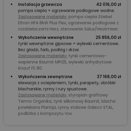
Instalacja grzewcza
42 016,00 zł
pompa ciepła + ogrzewanie podłogowe wodne.
Zastosowane materiały:
pompa ciepła Stiebel
Eltron HPA 8kW Plus Flex, ogrzewanie podłogowe z
rozdzielaczami Herz, sterowanie Salus/Heatmiser.
Wykończenie wewnętrzne
25 856,00 zł
tynki wewnętrzne gipsowe + wylewki cementowe.
Bez gładzi, farb, podłóg i drzwi.
Zastosowane materiały:
tynki cementowo-
wapienne Baumit MPI25, wylewki anhydrytowe
Knauf FE 80.
Wykończenie zewnętrzne
37 168,00 zł
elewacja z ociepleniem, tynki, parapety, obróbki
blacharskie, rynny i rury spustowe.
Zastosowane materiały:
styropian grafitowy
Termo Organika, tynk silikonowy Baumit, blacha
powlekana Plannja, rynny stalowe Galeco STAL,
podbitka z kompozytu Vox.