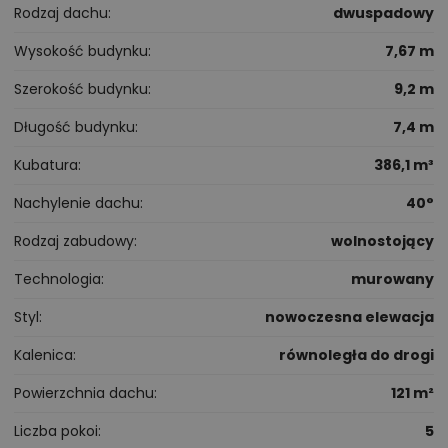
Rodzaj dachu
dwuspadowy
Wysokość budynku
7,67 m
Szerokość budynku
9,2 m
Długość budynku
7,4 m
Kubatura
386,1 m³
Nachylenie dachu
40°
Rodzaj zabudowy
wolnostojący
Technologia
murowany
Styl
nowoczesna elewacja
Kalenica
równoległa do drogi
Powierzchnia dachu
121 m²
Liczba pokoi
5