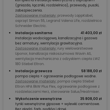
(gniazda, łączniki, rozdzielnica), przewody, puszki,
zabezpieczenia.
Zastosowane materiały:
przewody LappKabel,
osprzęt Simon 55, Legrand Valena Life, rozdzielnica
Schneider Electric.
Instalacja sanitarna
41 403,00 zł
instalacja wodociągowa, kanalizacyjna i gazowa
bez armatury, wentylacja grawitacyjna.
Zastosowane materiały:
rury wielowarstwowe
Uponor, kanalizacja niskoszumowa Wavin AS,
wentylacja mechaniczna z odzyskiem ciepła LWZ
180 Stiebel Eltron.
Instalacja grzewcza
58 188,00 zł
pompa ciepła + ogrzewanie podłogowe wodne.
Zastosowane materiały:
pompa ciepła Stiebel
Eltron HPA 8kW Plus Flex, ogrzewanie podłogowe z
rozdzielaczami Herz, sterowanie Salus/Heatmiser.
Wykończenie wewnętrzne
35 808,00 zł
tynki wewnętrzne gipsowe + wylewki cementowe.
Bez gładzi, farb, podłóg i drzwi.