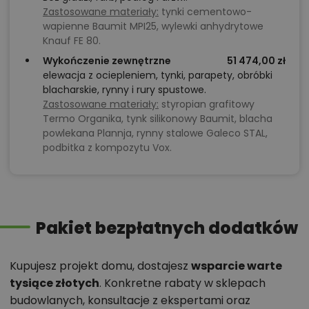
Zastosowane materiały:
tynki cementowo-
wapienne Baumit MPI25, wylewki anhydrytowe
Knauf FE 80.
Wykończenie zewnętrzne
51 474,00 zł
elewacja z ociepleniem, tynki, parapety, obróbki
blacharskie, rynny i rury spustowe.
Zastosowane materiały:
styropian grafitowy
Termo Organika, tynk silikonowy Baumit, blacha
powlekana Plannja, rynny stalowe Galeco STAL,
podbitka z kompozytu Vox.
Pakiet bezpłatnych dodatków
Kupujesz projekt domu, dostajesz
wsparcie warte
tysiące złotych
. Konkretne rabaty w sklepach
budowlanych, konsultacje z ekspertami oraz