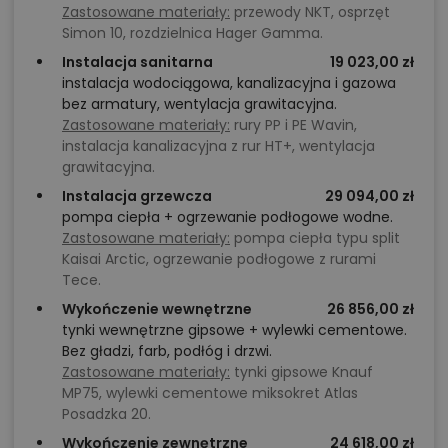
Zastosowane materiały:
przewody NKT, osprzęt
Simon 10, rozdzielnica Hager Gamma.
Instalacja sanitarna
19 023,00 zł
instalacja wodociągowa, kanalizacyjna i gazowa
bez armatury, wentylacja grawitacyjna.
Zastosowane materiały:
rury PP i PE Wavin,
instalacja kanalizacyjna z rur HT+, wentylacja
grawitacyjna.
Instalacja grzewcza
29 094,00 zł
pompa ciepła + ogrzewanie podłogowe wodne.
Zastosowane materiały:
pompa ciepła typu split
Kaisai Arctic, ogrzewanie podłogowe z rurami
Tece.
Wykończenie wewnętrzne
26 856,00 zł
tynki wewnętrzne gipsowe + wylewki cementowe.
Bez gładzi, farb, podłóg i drzwi.
Zastosowane materiały:
tynki gipsowe Knauf
MP75, wylewki cementowe miksokret Atlas
Posadzka 20.
Wykończenie zewnętrzne
24 618,00 zł