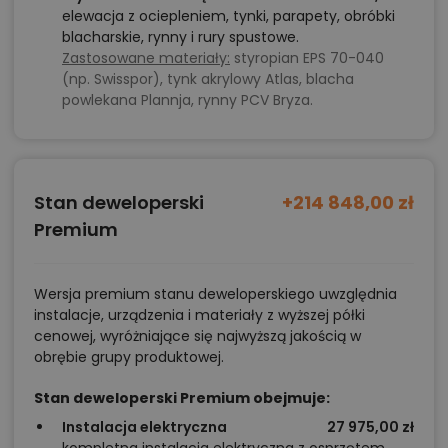
elewacja z ociepleniem, tynki, parapety, obróbki
blacharskie, rynny i rury spustowe.
Zastosowane materiały:
styropian EPS 70-040
(np. Swisspor), tynk akrylowy Atlas, blacha
powlekana Plannja, rynny PCV Bryza.
Stan deweloperski
+214 848,00 zł
Premium
Wersja premium stanu deweloperskiego uwzględnia
instalacje, urządzenia i materiały z wyższej półki
cenowej, wyróżniające się najwyższą jakością w
obrębie grupy produktowej.
Stan deweloperski Premium obejmuje:
Instalacja elektryczna
27 975,00 zł
kompletna instalacja elektryczna z osprzętem