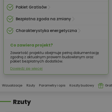
Pakiet Gratisów
Bezpłatna zgoda na zmiany
Charakterystyka energetyczna
Co zawiera projekt?
Zawartość projektu obejmuje pełną dokumentację
zgodną z aktualnym prawem budowlanym oraz
pakiet bezpłatnych dodatków.
Dowiedz się więcej
Wizualizacje
Rzuty
Parametry i opis
Koszty budowy
Grat
Rzuty