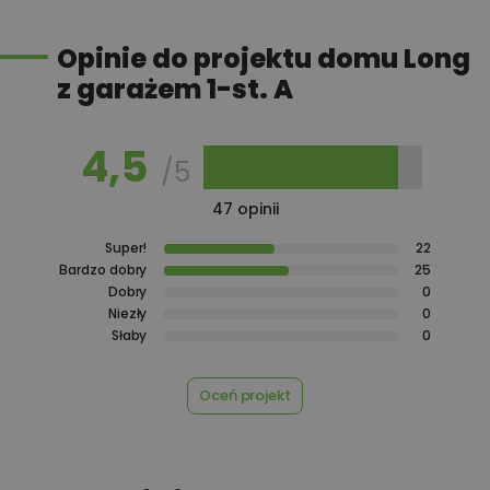
1 000,00 zł
Projekt wentylacji mechanicznej
Opinie do projektu domu Long
z garażem 1-st. A
Przydomowa oczyszczalnia
450,00 zł
ścieków
4,5
/5
47 opinii
450,00 zł
Płyta styropianowa na wymiar
Super!
22
Bardzo dobry
25
Dobry
0
Rabat 10% na zakupy w
Niezły
0
100,00 zł
Castorama
Słaby
0
Oceń projekt
100,00 zł
Rabat 10% na zakupy w OBI