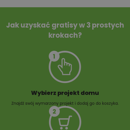
Tablica informacyjna
Przydomowa
oczyszczalnia
ścieków
Jak uzyskać gratisy w 3 prostych
krokach?
Szambo
10 projektów małej
architektury
ogrodowej
Wybierz projekt domu
Znajdź swój wymarzony projekt i dodaj go do koszyka.
10 projektów rabat
ogrodowych