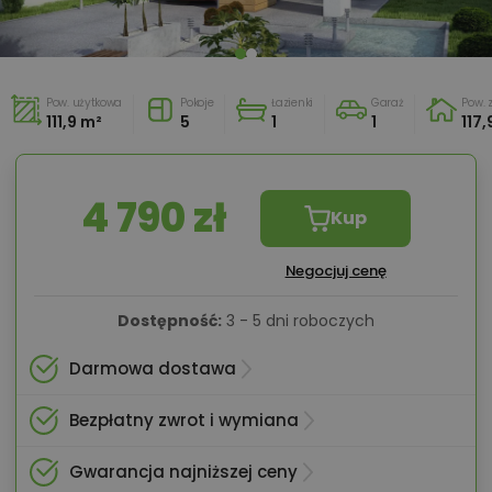
Pow. użytkowa
Pokoje
Łazienki
Garaż
Pow.
111,9 m²
5
1
1
117,
4 790 zł
Kup
Negocjuj cenę
Dostępność:
3 - 5 dni roboczych
Darmowa dostawa
Bezpłatny zwrot i wymiana
Gwarancja najniższej ceny