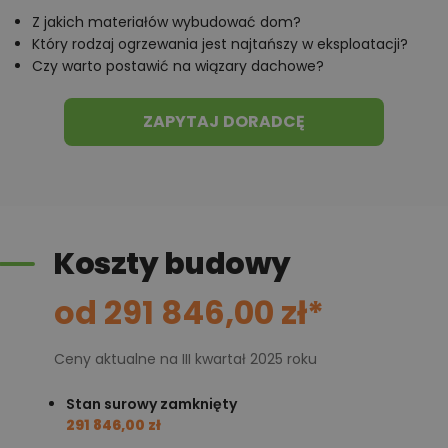
Chcesz uzyskać więcej informacji o tym
Z jakich materiałów wybudować dom?
Który rodzaj ogrzewania jest najtańszy w eksploatacji?
projekcie, na przykład:
Czy warto postawić na wiązary dachowe?
polecane przez architekta zmiany,
możliwości wprowadzania modyfikacji,
ZAPYTAJ DORADCĘ
projekty podobne - o zbliżonym układzie lub
parametrach,
optymalizacja kosztów budowy domu według
tego projektu,
Koszty budowy
informacje szczegółowe - np. wymiary
pomieszczeń, instalacje, materiały?
od 291 846,00 zł*
Zadzwoń
52 384 49 90
lub
NAPISZ
Ceny aktualne na III kwartał 2025 roku
Stan surowy zamknięty
291 846,00 zł