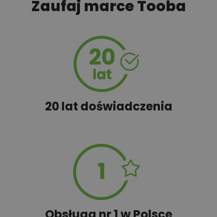
Zaufaj marce Tooba
450,00 zł
Rekuperacja
450,00 zł
Szambo
50,00 zł
Tablica informacyjna
20 lat doświadczenia
100,00 zł
Wyceń adaptację
Obsługa nr 1 w Polsce