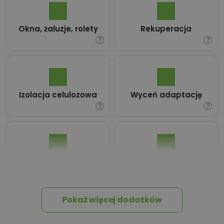
Okna, żaluzje, rolety
Rekuperacja
Izolacja celulozowa
Wyceń adaptację
Pakiet umów i
Dziennik Budowy
wniosków
Pokaż więcej dodatków